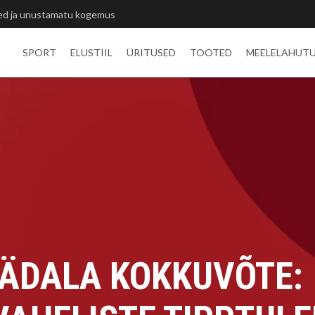
itlivõistluste medalid
SPORT
ELUSTIIL
ÜRITUSED
TOOTED
MEELELAHUT
ÄDALA KOKKUVÕTE: