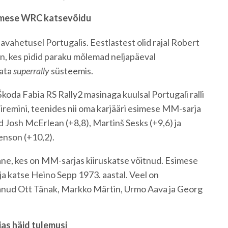
simese WRC katsevõidu
avahetusel Portugalis. Eestlastest olid rajal Robert
n, kes pidid paraku mõlemad neljapäeval
kata
superrally
süsteemis.
koda Fabia RS Rally2 masinaga kuulsal Portugali ralli
kiiremini, teenides nii oma karjääri esimese MM-sarja
d Josh McErlean (+8,8), Martinš Sesks (+9,6) ja
nson (+10,2).
ane, kes on MM-sarjas kiiruskatse võitnud. Esimese
a katse Heino Sepp 1973. aastal. Veel on
nud Ott Tänak, Markko Märtin, Urmo Aava ja Georg
ias häid tulemusi