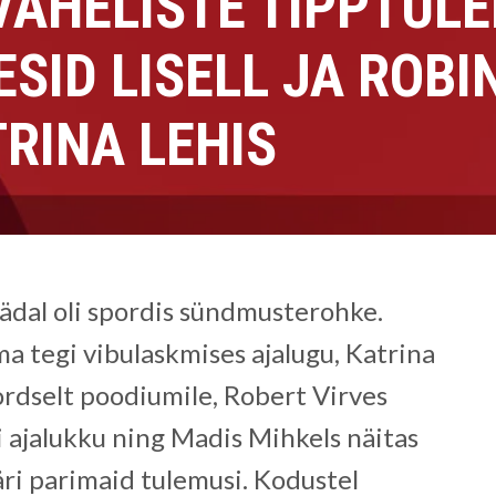
AHELISTE TIPPTULE
ESID LISELL JA ROB
TRINA LEHIS
dal oli spordis sündmusterohke.
ma tegi vibulaskmises ajalugu, Katrina
kordselt poodiumile, Robert Virves
i ajalukku ning Madis Mihkels näitas
ääri parimaid tulemusi. Kodustel