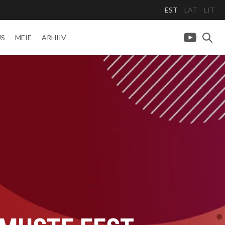
EST
LAT
LIT
US
MEIE
ARHIIV