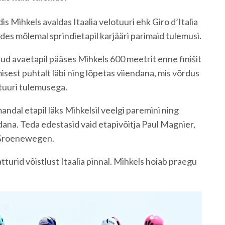
s Mihkels avaldas Itaalia velotuuri ehk Giro d’Italia
des mõlemal sprindietapil karjääri parimaid tulemusi.
d avaetapil pääses Mihkels 600 meetrit enne finišit
est puhtalt läbi ning lõpetas viiendana, mis võrdus
tuuri tulemusega.
ndal etapil läks Mihkelsil veelgi paremini ning
ndana. Teda edestasid vaid etapivõitja Paul Magnier,
 Groenewegen.
tturid võistlust Itaalia pinnal. Mihkels hoiab praegu