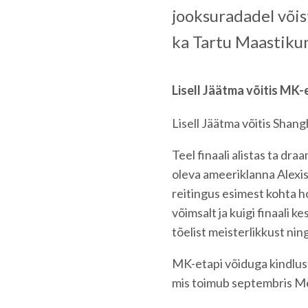
jooksuradadel võis
ka Tartu Maastiku
Lisell Jäätma võitis MK-
Lisell Jäätma võitis Shan
Teel finaali alistas ta dra
oleva ameeriklanna Alexis
reitingus esimest kohta h
võimsalt ja kuigi finaali k
tõelist meisterlikkust nin
MK-etapi võiduga kindlust
mis toimub septembris M