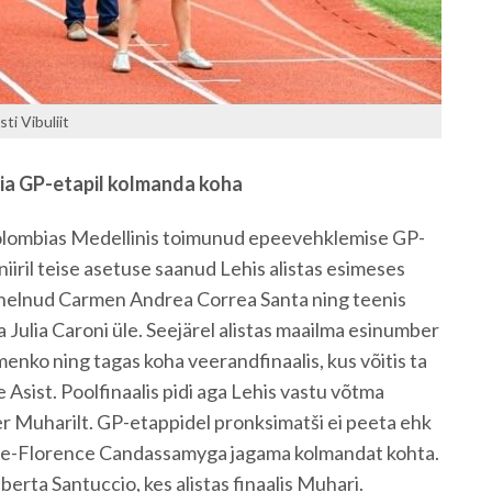
sti Vibuliit
bia GP-etapil kolmanda koha
olombias Medellinis toimunud epeevehklemise GP-
iiril teise asetuse saanud Lehis alistas esimeses
ehelnud Carmen Andrea Correa Santa ning teenis
 Julia Caroni üle. Seejärel alistas maailma esinumber
nko ning tagas koha veerandfinaalis, kus võitis ta
 Asist. Poolfinaalis pidi aga Lehis vastu võtma
r Muharilt. GP-etappidel pronksimatši ei peeta ehk
rie-Florence Candassamyga jagama kolmandat kohta.
Alberta Santuccio, kes alistas finaalis Muhari.