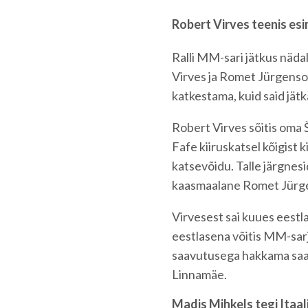
Robert Virves teenis e
Ralli MM-sari jätkus nädal
Virves ja Romet Jürgenso
katkestama, kuid said jät
Robert Virves sõitis oma Š
Fafe kiiruskatsel kõigist 
katsevõidu. Talle järgnesi
kaasmaalane Romet Jürge
Virvesest sai kuues eestl
eestlasena võitis MM-sarj
saavutusega hakkama saa
Linnamäe.
Madis Mihkels tegi Itaal