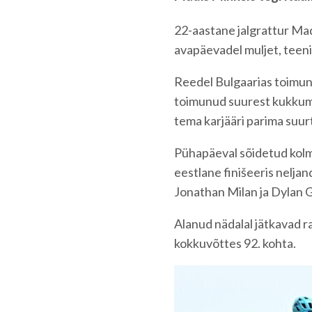
22-aastane jalgrattur Madi
avapäevadel muljet, teeni
Reedel Bulgaarias toimunu
toimunud suurest kukkumis
tema karjääri parima suur
Pühapäeval sõidetud kolma
eestlane finišeeris nelja
Jonathan Milan ja Dylan
Alanud nädalal jätkavad ra
kokkuvõttes 92. kohta.