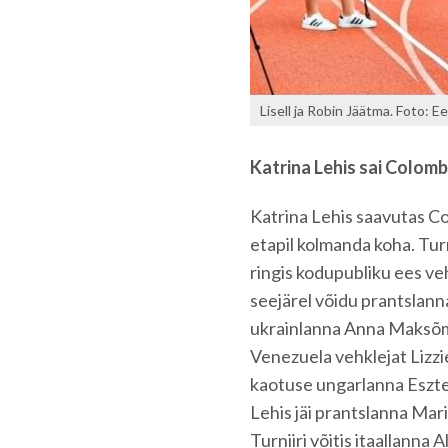
Lisell ja Robin Jäätma. Foto: Ee
Katrina Lehis sai Colom
Katrina Lehis saavutas C
etapil kolmanda koha. Turn
ringis kodupubliku ees v
seejärel võidu prantslanna
ukrainlanna Anna Maksõme
Venezuela vehklejat Lizzie
kaotuse ungarlanna Eszte
Lehis jäi prantslanna Ma
Turniiri võitis itaallanna 