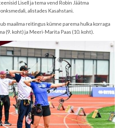
teenisid Lisell ja tema vend Robin Jäätma
onksmedali, alistades Kasahstani.
lub maailma reitingus kümne parema hulka korraga
ma (9. koht) ja Meeri-Marita Paas (10. koht).