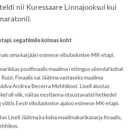
teldi nii Kuressaare Linnajooksul kui
maratonil.
etapi, segatiimile kolmas koht
ghais oma karjääri esimese vibulaskmise MK-etapi.
amarikkas poolfinaalis maailma reitingus viiendal kohal
 Ruizi. Finaalis sai Jäätma vastaseks maailma
oidva Andrea Becerra Mehhikost. Lisell alustas
eskel oli viik, näitas eestlanna otsustavatel hetkedel
g võitis Eesti vibulaskmise ajaloo esimese MK-etapi.
as Lisell Jäätma ka koha maailmakarikasarja finaalis,
ehhikos.