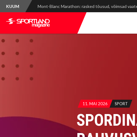
KUUM
Spordinädala kokkuvõte: WRC Delfi Rally Estonia ja ti
11. MAI 2026
SPORT
SPORDIN