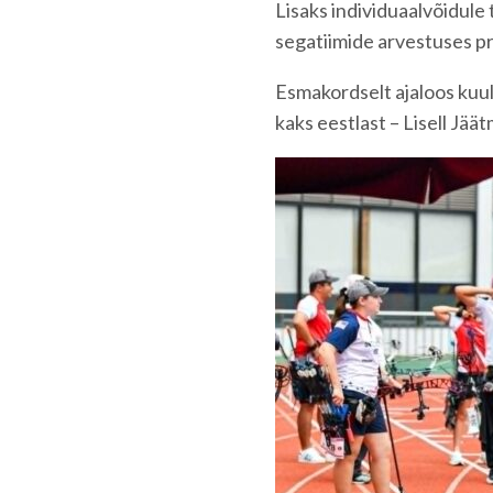
Lisaks individuaalvõidule 
segatiimide arvestuses pr
Esmakordselt ajaloos kuu
kaks eestlast – Lisell Jäät