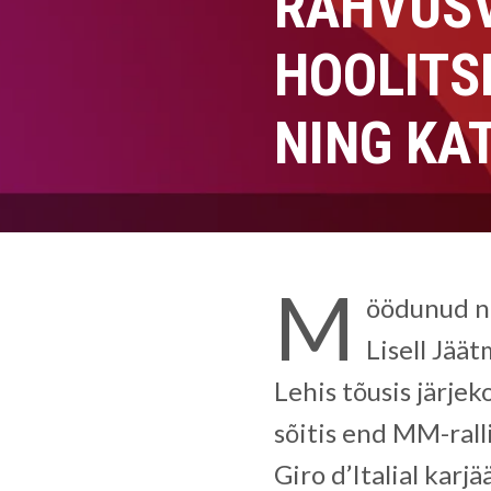
RAHVUSV
HOOLITS
NING KA
M
öödunud nä
Lisell Jäät
Lehis tõusis järje
sõitis end MM-rall
Giro d’Italial karj