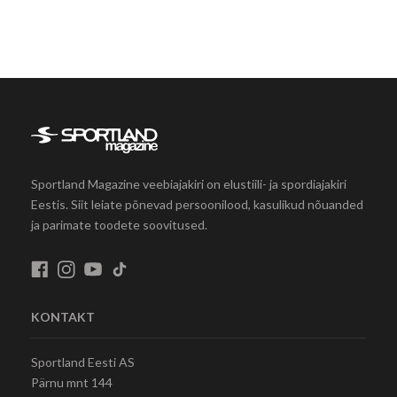
Sportland Magazine veebiajakiri on elustiili- ja spordiajakiri
Eestis. Siit leiate põnevad persoonilood, kasulikud nõuanded
ja parimate toodete soovitused.
KONTAKT
Sportland Eesti AS
Pärnu mnt 144