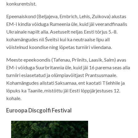
konkurentsist.
Epeenaiskond (Beljajeva, Embrich, Lehis, Zuikova) alustas
EM-i kindla võiduga Rumeenia üle, kuid jäi veerandfinaalis
Ukrainale napilt alla. Asetuselt neljas Eesti tõrjus 5.-8.
kohamängudes nii Šveitsi kui ka neutraalse lipu all
võistelnud koondise ning lõpetas turniiri viiendana.
Meeste epeekoondis (Tafenau, Priinits, Laasik, Salm) avas
EM-i võiduga Suurbritannia üle, kuid jäi 16 parema seas alla
turniiri esiasetatud ja olümpiavõitjast Prantsusmaale.
Kohamängudes alistati Saksamaa, ent kaotati Tšehhile ja
lõpuks ka Taanile, mistõttu jäi Eesti lõppjärjestuses 12.
kohale.
Euroopa Discgolfi Festival