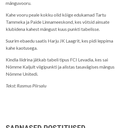
mänguvooru.
Kahe vooru peale kokku olid kõige edukamad Tartu
Tammeka ja Paide Linnameeskond, kes võtsid ainsate
klubidena kahest mängust kuus punkti tabelisse.
Suurim ebaedu saatis Harju JK Laagrit, kes pidi leppima
kahe kaotusega.
Kindla liidrina jätkab tabeli tipus FCI Levadia, kes sai
Nõmme Kaljult viigipunkti ja alistas tasavägises mängus
Nõmme Unitedi.
Tekst: Rasmus Piirsalu