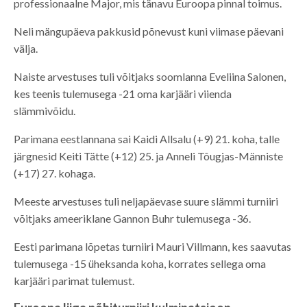
professionaalne Major, mis tänavu Euroopa pinnal toimus.
Neli mängupäeva pakkusid põnevust kuni viimase päevani
välja.
Naiste arvestuses tuli võitjaks soomlanna Eveliina Salonen,
kes teenis tulemusega -21 oma karjääri viienda
slämmivõidu.
Parimana eestlannana sai Kaidi Allsalu (+9) 21. koha, talle
järgnesid Keiti Tätte (+12) 25. ja Anneli Tõugjas-Männiste
(+17) 27. kohaga.
Meeste arvestuses tuli neljapäevase suure slämmi turniiri
võitjaks ameeriklane Gannon Buhr tulemusega -36.
Eesti parimana lõpetas turniiri Mauri Villmann, kes saavutas
tulemusega -15 üheksanda koha, korrates sellega oma
karjääri parimat tulemust.