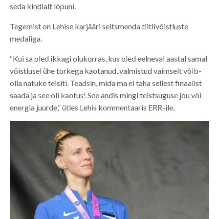
seda kindlalt lõpuni.
Tegemist on Lehise karjääri seitsmenda tiitlivõistluste
medaliga.
“Kui sa oled ikkagi olukorras, kus oled eelneval aastal samal
võistlusel ühe torkega kaotanud, valmistud vaimselt võib-
olla natuke teisiti. Teadsin, mida ma ei taha sellest finaalist
saada ja see oli kaotus! See andis mingi teistsuguse jõu või
energia juurde,” ütles Lehis kommentaaris ERR-ile.