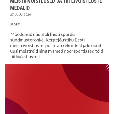
MEISTRIVÕISTLUSED JA TIITLIVÕISTLUSTE
MEDALID
27. JUULI 2026
SPORT
Möödunud nädal oli Eesti spordis
sündmusterohke. Kergejõustiku Eesti
meistrivõistlustel püstitati rekordeid ja krooniti
uusi meistreid ning mitmed noorsportlased tõid
tiitlivõistlustelt…