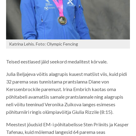
Katrina Lehis. Foto: Olympic Fencing
Teised eestlased jäid seekord medalitest kõrvale.
Julia Beljajeva võitis alagrupis kuuest matšist viis, kuid pidi
32 parema seas tunnistama prantslanna Diane von
Kerssenbrockile paremust. Irina Embrich kaotas oma
põhitabeli avamatšis samale prantslannale ning alagrupis
neli võitu teeninud Veronika Zuikova langes esimeses
põhiturniiri ringis olümpiavõitja Giulia Rizzile (8:15).
Meestest jõudsid EM-i põhitabelisse Sten Priinits ja Kasper
Tafenau, kuid mõlemad langesid 64 parema seas