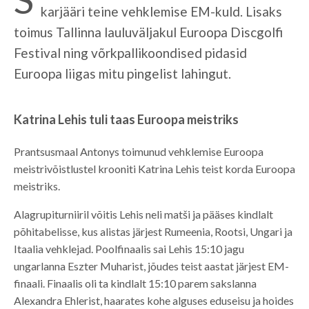
karjääri teine vehklemise EM-kuld. Lisaks
toimus Tallinna lauluväljakul Euroopa Discgolfi
Festival ning võrkpallikoondised pidasid
Euroopa liigas mitu pingelist lahingut.
Katrina Lehis tuli taas Euroopa meistriks
Prantsusmaal Antonys toimunud vehklemise Euroopa
meistrivõistlustel krooniti Katrina Lehis teist korda Euroopa
meistriks.
Alagrupiturniiril võitis Lehis neli matši ja pääses kindlalt
põhitabelisse, kus alistas järjest Rumeenia, Rootsi, Ungari ja
Itaalia vehklejad. Poolfinaalis sai Lehis 15:10 jagu
ungarlanna Eszter Muharist, jõudes teist aastat järjest EM-
finaali. Finaalis oli ta kindlalt 15:10 parem sakslanna
Alexandra Ehlerist, haarates kohe alguses eduseisu ja hoides