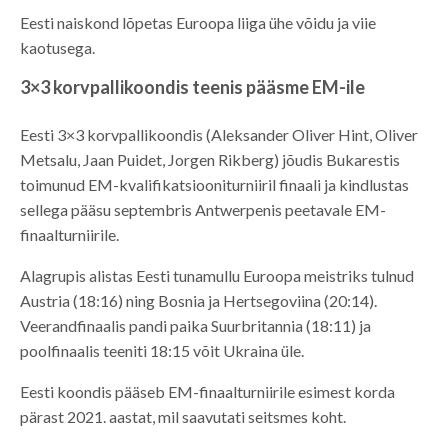
Eesti naiskond lõpetas Euroopa liiga ühe võidu ja viie
kaotusega.
3×3 korvpallikoondis teenis pääsme EM-ile
Eesti 3×3 korvpallikoondis (Aleksander Oliver Hint, Oliver
Metsalu, Jaan Puidet, Jorgen Rikberg) jõudis Bukarestis
toimunud EM-kvalifikatsiooniturniiril finaali ja kindlustas
sellega pääsu septembris Antwerpenis peetavale EM-
finaalturniirile.
Alagrupis alistas Eesti tunamullu Euroopa meistriks tulnud
Austria (18:16) ning Bosnia ja Hertsegoviina (20:14).
Veerandfinaalis pandi paika Suurbritannia (18:11) ja
poolfinaalis teeniti 18:15 võit Ukraina üle.
Eesti koondis pääseb EM-finaalturniirile esimest korda
pärast 2021. aastat, mil saavutati seitsmes koht.