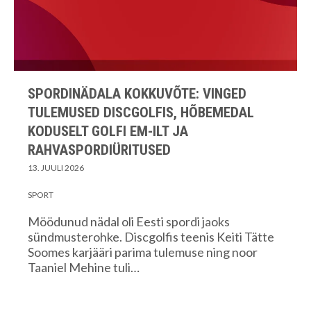
SPORDINÄDALA KOKKUVÕTE: VINGED
TULEMUSED DISCGOLFIS, HÕBEMEDAL
KODUSELT GOLFI EM-ILT JA
RAHVASPORDIÜRITUSED
13. JUULI 2026
SPORT
Möödunud nädal oli Eesti spordi jaoks
sündmusterohke. Discgolfis teenis Keiti Tätte
Soomes karjääri parima tulemuse ning noor
Taaniel Mehine tuli…