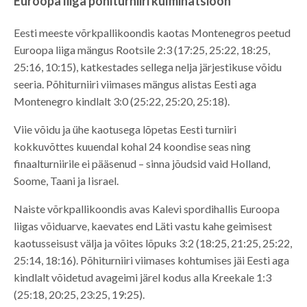
Euroopa liiga põhiturniiri kulminatsioon
Eesti meeste võrkpallikoondis kaotas Montenegros peetud
Euroopa liiga mängus Rootsile 2:3 (17:25, 25:22, 18:25,
25:16, 10:15), katkestades sellega nelja järjestikuse võidu
seeria. Põhiturniiri viimases mängus alistas Eesti aga
Montenegro kindlalt 3:0 (25:22, 25:20, 25:18).
Viie võidu ja ühe kaotusega lõpetas Eesti turniiri
kokkuvõttes kuuendal kohal 24 koondise seas ning
finaalturniirile ei pääsenud – sinna jõudsid vaid Holland,
Soome, Taani ja Iisrael.
Naiste võrkpallikoondis avas Kalevi spordihallis Euroopa
liigas võiduarve, kaevates end Läti vastu kahe geimisest
kaotusseisust välja ja võites lõpuks 3:2 (18:25, 21:25, 25:22,
25:14, 18:16). Põhiturniiri viimases kohtumises jäi Eesti aga
kindlalt võidetud avageimi järel kodus alla Kreekale 1:3
(25:18, 20:25, 23:25, 19:25).