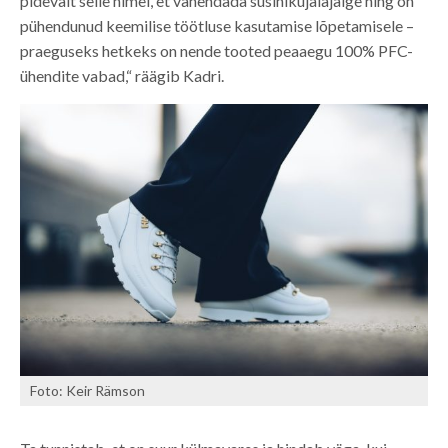
pidevalt selle nimel, et vähendada süsinikujalajälge ning on
pühendunud keemilise töötluse kasutamise lõpetamisele –
praeguseks hetkeks on nende tooted peaaegu 100% PFC-
ühendite vabad,“ räägib Kadri.
Foto: Keir Rämson