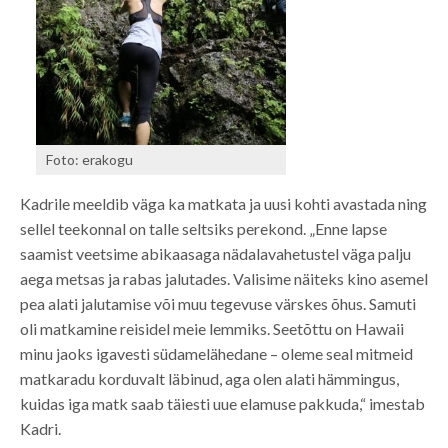
Foto: erakogu
Kadrile meeldib väga ka matkata ja uusi kohti avastada ning
sellel teekonnal on talle seltsiks perekond. „Enne lapse
saamist veetsime abikaasaga nädalavahetustel väga palju
aega metsas ja rabas jalutades. Valisime näiteks kino asemel
pea alati jalutamise või muu tegevuse värskes õhus. Samuti
oli matkamine reisidel meie lemmiks. Seetõttu on Hawaii
minu jaoks igavesti südamelähedane – oleme seal mitmeid
matkaradu korduvalt läbinud, aga olen alati hämmingus,
kuidas iga matk saab täiesti uue elamuse pakkuda,“ imestab
Kadri.