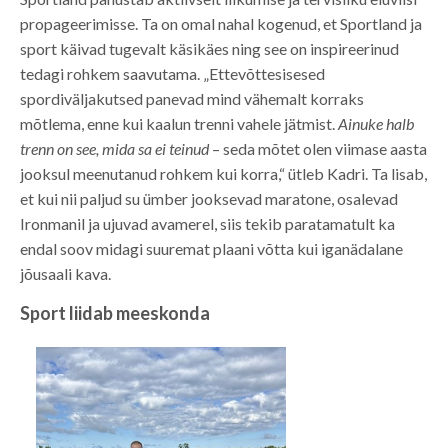
propageerimisse. Ta on omal nahal kogenud, et Sportland ja
sport käivad tugevalt käsikäes ning see on inspireerinud
tedagi rohkem saavutama. „Ettevõttesisesed
spordiväljakutsed panevad mind vähemalt korraks
mõtlema, enne kui kaalun trenni vahele jätmist.
Ainuke halb
trenn on see, mida sa ei teinud
– seda mõtet olen viimase aasta
jooksul meenutanud rohkem kui korra,“ ütleb Kadri. Ta lisab,
et kui nii paljud su ümber jooksevad maratone, osalevad
Ironmanil ja ujuvad avamerel, siis tekib paratamatult ka
endal soov midagi suuremat plaani võtta kui iganädalane
jõusaali kava.
Sport liidab meeskonda