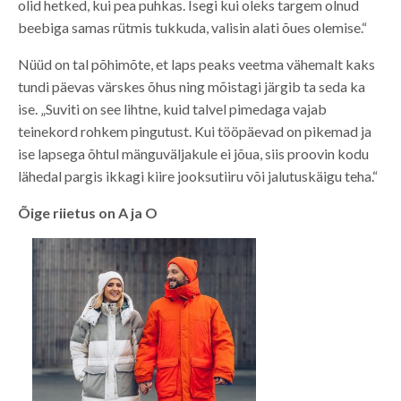
olid hetked, kui pea puhkas. Isegi kui oleks targem olnud
beebiga samas rütmis tukkuda, valisin alati õues olemise.“
Nüüd on tal põhimõte, et laps peaks veetma vähemalt kaks
tundi päevas värskes õhus ning mõistagi järgib ta seda ka
ise. „Suviti on see lihtne, kuid talvel pimedaga vajab
teinekord rohkem pingutust. Kui tööpäevad on pikemad ja
ise lapsega õhtul mänguväljakule ei jõua, siis proovin kodu
lähedal pargis ikkagi kiire jooksutiiru või jalutuskäigu teha.“
Õige riietus on A ja O