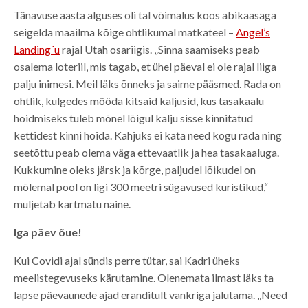
Tänavuse aasta alguses oli tal võimalus koos abikaasaga
seigelda maailma kõige ohtlikumal matkateel –
Angel’s
Landing´u
rajal Utah osariigis. „Sinna saamiseks peab
osalema loteriil, mis tagab, et ühel päeval ei ole rajal liiga
palju inimesi. Meil läks õnneks ja saime pääsmed. Rada on
ohtlik, kulgedes mööda kitsaid kaljusid, kus tasakaalu
hoidmiseks tuleb mõnel lõigul kalju sisse kinnitatud
kettidest kinni hoida. Kahjuks ei kata need kogu rada ning
seetõttu peab olema väga ettevaatlik ja hea tasakaaluga.
Kukkumine oleks järsk ja kõrge, paljudel lõikudel on
mõlemal pool on ligi 300 meetri sügavused kuristikud,“
muljetab kartmatu naine.
Iga päev õue!
Kui Covidi ajal sündis perre tütar, sai Kadri üheks
meelistegevuseks kärutamine. Olenemata ilmast läks ta
lapse päevaunede ajad eranditult vankriga jalutama. „Need