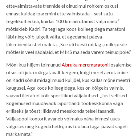
ettevalmistavate trennide ei olnud mul rohkem oskusi
ennast kuidagi paremini ette valmistada – sest sa ju
tegelikult ei tea, kuidas 100 km aerutamist välja näeb,“
mõtiskleb Kadri. Ta tegi aga koos kolleegidega maratoni
läbi ning võib julgelt väita, et ägedamat päeva
lähiminevikust ei mäleta. „See oli tõesti midagi, mille peale
mõtlesin veel nädalaid, et MIKS ma seda varem teinud pole.“
Mõni kuu hiljem toimunud
Abruka meremaratonil
osalemise
otsus oli juba märgatavalt kergem, kuigi merel aerutamine
on Kadri sõnul midagi muud kui jõel, kus kallas mõne meetri
kaugusel. Aga koos kolleegidega, kes on kõigeks valmis,
saavad ületatud kõik sportlikud väljakutsed. „Just sellised
kogemused muudavadki Sportlandi töökeskkonna väga
eriliseks ja tõesti liidavad meeskonda teisel tasandil.
Väljaspool kontorit avaneb võimalus näha inimesi uues
valguses ning kogeda hetki, mis töölaua taga jäävad sageli
märkamata.“