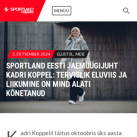
MENÜÜ
3. DETSEMBER 2024
ELUSTIIL
MEIE
SPORTLAND EESTI JAEMÜÜGIJUHT
KADRI KOPPEL: TERVISLIK ELUVIIS JA
LIIKUMINE ON MIND ALATI
KÕNETANUD
K
adri Koppelil täitus oktoobris üks aasta