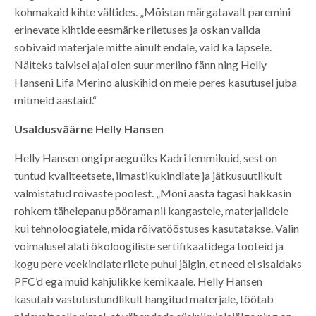
kohmakaid kihte vältides. „Mõistan märgatavalt paremini
erinevate kihtide eesmärke riietuses ja oskan valida
sobivaid materjale mitte ainult endale, vaid ka lapsele.
Näiteks talvisel ajal olen suur meriino fänn ning Helly
Hanseni Lifa Merino aluskihid on meie peres kasutusel juba
mitmeid aastaid.“
Usaldusväärne Helly Hansen
Helly Hansen ongi praegu üks Kadri lemmikuid, sest on
tuntud kvaliteetsete, ilmastikukindlate ja jätkusuutlikult
valmistatud rõivaste poolest. „Mõni aasta tagasi hakkasin
rohkem tähelepanu pöörama nii kangastele, materjalidele
kui tehnoloogiatele, mida rõivatööstuses kasutatakse. Valin
võimalusel alati ökoloogiliste sertifikaatidega tooteid ja
kogu pere veekindlate riiete puhul jälgin, et need ei sisaldaks
PFC’d ega muid kahjulikke kemikaale. Helly Hansen
kasutab vastutustundlikult hangitud materjale, töötab