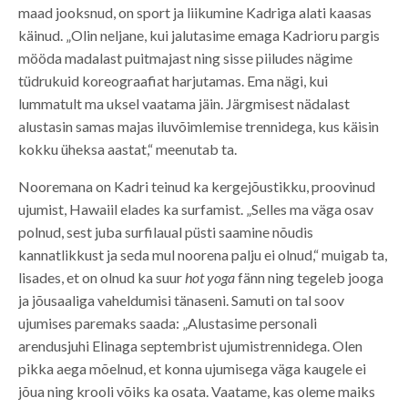
maad jooksnud, on sport ja liikumine Kadriga alati kaasas
käinud. „Olin neljane, kui jalutasime emaga Kadrioru pargis
mööda madalast puitmajast ning sisse piiludes nägime
tüdrukuid koreograafiat harjutamas. Ema nägi, kui
lummatult ma uksel vaatama jäin. Järgmisest nädalast
alustasin samas majas iluvõimlemise trennidega, kus käisin
kokku üheksa aastat,“ meenutab ta.
Nooremana on Kadri teinud ka kergejõustikku, proovinud
ujumist, Hawaiil elades ka surfamist. „Selles ma väga osav
polnud, sest juba surfilaual püsti saamine nõudis
kannatlikkust ja seda mul noorena palju ei olnud,“ muigab ta,
lisades, et on olnud ka suur
hot yoga
fänn ning tegeleb jooga
ja jõusaaliga vaheldumisi tänaseni. Samuti on tal soov
ujumises paremaks saada: „Alustasime personali
arendusjuhi Elinaga septembrist ujumistrennidega. Olen
pikka aega mõelnud, et konna ujumisega väga kaugele ei
jõua ning krooli võiks ka osata. Vaatame, kas oleme maiks