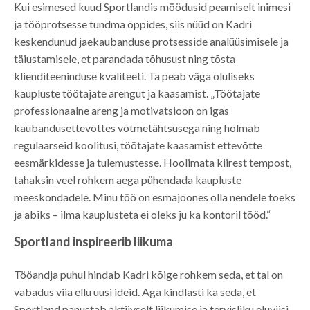
Kui esimesed kuud Sportlandis möödusid peamiselt inimesi
ja tööprotsesse tundma õppides, siis nüüd on Kadri
keskendunud jaekaubanduse protsesside analüüsimisele ja
täiustamisele, et parandada tõhusust ning tõsta
klienditeeninduse kvaliteeti. Ta peab väga oluliseks
kaupluste töötajate arengut ja kaasamist. „Töötajate
professionaalne areng ja motivatsioon on igas
kaubandusettevõttes võtmetähtsusega ning hõlmab
regulaarseid koolitusi, töötajate kaasamist ettevõtte
eesmärkidesse ja tulemustesse. Hoolimata kiirest tempost,
tahaksin veel rohkem aega pühendada kaupluste
meeskondadele. Minu töö on esmajoones olla nendele toeks
ja abiks – ilma kauplusteta ei oleks ju ka kontoril tööd.“
Sportland inspireerib liikuma
Tööandja puhul hindab Kadri kõige rohkem seda, et tal on
vabadus viia ellu uusi ideid. Aga kindlasti ka seda, et
Sportland panustab aktiivselt liikumise ja tervisliku eluviisi