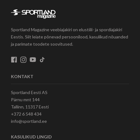
Sportland Magazine veebiajakiri on elustiili- ja spordiajakiri
Eestis. Siit leiate põnevad persoonilood, kasulikud nõuanded
ja parimate toodete soovitused.
KONTAKT
Sportland Eesti AS
Pärnu mnt 144
Tallinn, 11317 Eesti
+372 6 548 434
info@sportland.ee
KASULIKUD LINGID