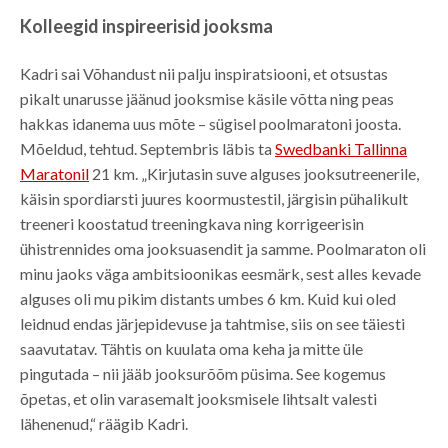
Kolleegid inspireerisid jooksma
Kadri sai Võhandust nii palju inspiratsiooni, et otsustas
pikalt unarusse jäänud jooksmise käsile võtta ning peas
hakkas idanema uus mõte – sügisel poolmaratoni joosta.
Mõeldud, tehtud. Septembris läbis ta
Swedbanki Tallinna
Maratonil
21 km. „Kirjutasin suve alguses jooksutreenerile,
käisin spordiarsti juures koormustestil, järgisin pühalikult
treeneri koostatud treeningkava ning korrigeerisin
ühistrennides oma jooksuasendit ja samme. Poolmaraton oli
minu jaoks väga ambitsioonikas eesmärk, sest alles kevade
alguses oli mu pikim distants umbes 6 km. Kuid kui oled
leidnud endas järjepidevuse ja tahtmise, siis on see täiesti
saavutatav. Tähtis on kuulata oma keha ja mitte üle
pingutada – nii jääb jooksurõõm püsima. See kogemus
õpetas, et olin varasemalt jooksmisele lihtsalt valesti
lähenenud,“ räägib Kadri.