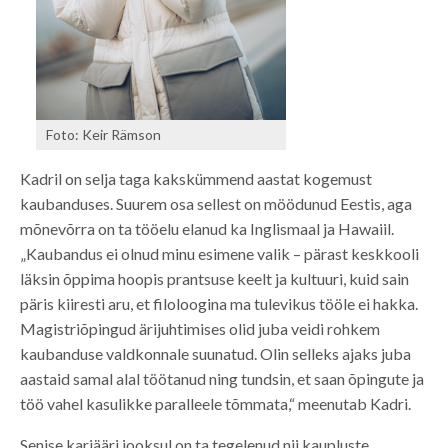
Foto: Keir Rämson
Kadril on selja taga kakskümmend aastat kogemust
kaubanduses. Suurem osa sellest on möödunud Eestis, aga
mõnevõrra on ta tööelu elanud ka Inglismaal ja Hawaiil.
„Kaubandus ei olnud minu esimene valik – pärast keskkooli
läksin õppima hoopis prantsuse keelt ja kultuuri, kuid sain
päris kiiresti aru, et filoloogina ma tulevikus tööle ei hakka.
Magistriõpingud ärijuhtimises olid juba veidi rohkem
kaubanduse valdkonnale suunatud. Olin selleks ajaks juba
aastaid samal alal töötanud ning tundsin, et saan õpingute ja
töö vahel kasulikke paralleele tõmmata,“ meenutab Kadri.
Senise karjääri jooksul on ta tegelenud nii kaupluste