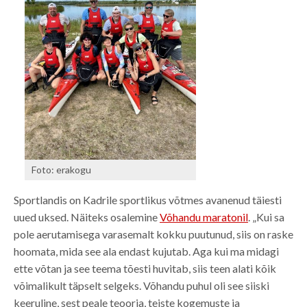
Foto: erakogu
Sportlandis on Kadrile sportlikus võtmes avanenud täiesti
uued uksed. Näiteks osalemine
Võhandu maratonil
. „Kui sa
pole aerutamisega varasemalt kokku puutunud, siis on raske
hoomata, mida see ala endast kujutab. Aga kui ma midagi
ette võtan ja see teema tõesti huvitab, siis teen alati kõik
võimalikult täpselt selgeks. Võhandu puhul oli see siiski
keeruline, sest peale teooria, teiste kogemuste ja