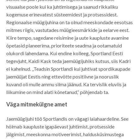
visuaalse poole kui ka juhtimisega ja saanud rikkaliku
kogemuse erinevatest süsteemidest ja protsessidest.
Regionaalse müügijuhina on ta olnud meeskondade eesotsas
mitmes riigis, vastutades müügieesmärkide ja eelarve eest.
Kiire tempo, sagedane reisimine ja uute kaupluste avamine
õpetasid planeerima, prioriteete seadma ja ootamatuid
olukordi lahendama. Kui endine kolleeg, Sportland Eesti
tegevjuht, Kaidi Kask teda jaemüügijuhiks kutsus, siis Kadri
ei kahelnud. „Teadsin Sportlandi kui juhtivat spordikaupade
jaemüüjat Eestis ning ettevõtte positiivne ja nooruslik
kuvand oli mulle ammu silma jäänud. Ka tervislik eluviis ja
liikumine on mind alati kõnetanud,“ põhjendab ta.
Väga mitmekülgne amet
Jaemüügijuhi töö Sportlandis on vägagi laiahaardeline. See
hõlmab kaupluste igapäevast juhtimist, protsesside
jälgimist, meeskonna motiveerimist, haldusküsimustega