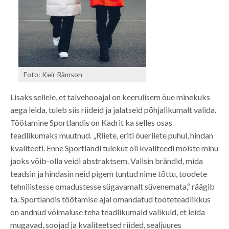
Foto: Keir Rämson
Lisaks sellele, et talvehooajal on keerulisem õue minekuks
aega leida, tuleb siis riideid ja jalatseid põhjalikumalt valida.
Töötamine Sportlandis on Kadrit ka selles osas
teadlikumaks muutnud. „Riiete, eriti õueriiete puhul, hindan
kvaliteeti. Enne Sportlandi tulekut oli kvaliteedi mõiste minu
jaoks võib-olla veidi abstraktsem. Valisin brändid, mida
teadsin ja hindasin neid pigem tuntud nime tõttu, toodete
tehnilistesse omadustesse sügavamalt süvenemata,“ räägib
ta. Sportlandis töötamise ajal omandatud tooteteadlikkus
on andnud võimaluse teha teadlikumaid valikuid, et leida
mugavad, soojad ja kvaliteetsed riided, sealjuures