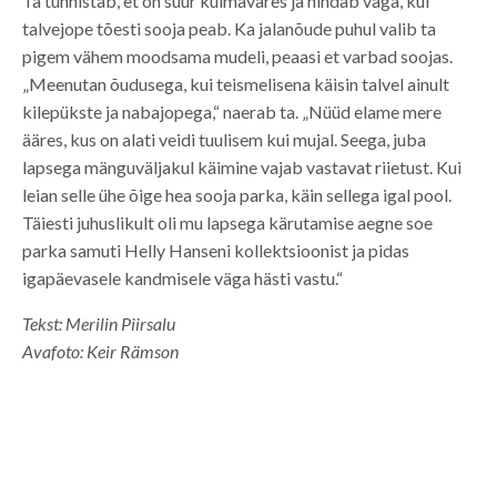
Ta tunnistab, et on suur külmavares ja hindab väga, kui
talvejope tõesti sooja peab. Ka jalanõude puhul valib ta
pigem vähem moodsama mudeli, peaasi et varbad soojas.
„Meenutan õudusega, kui teismelisena käisin talvel ainult
kilepükste ja nabajopega,“ naerab ta. „Nüüd elame mere
ääres, kus on alati veidi tuulisem kui mujal. Seega, juba
lapsega mänguväljakul käimine vajab vastavat riietust. Kui
leian selle ühe õige hea sooja parka, käin sellega igal pool.
Täiesti juhuslikult oli mu lapsega kärutamise aegne soe
parka samuti Helly Hanseni kollektsioonist ja pidas
igapäevasele kandmisele väga hästi vastu.“
Tekst: Merilin Piirsalu
Avafoto: Keir Rämson