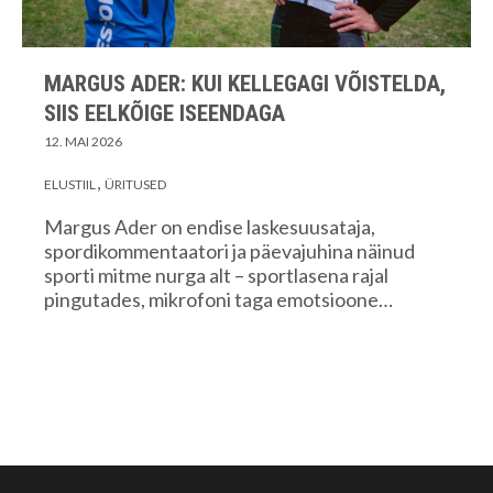
MARGUS ADER: KUI KELLEGAGI VÕISTELDA,
SIIS EELKÕIGE ISEENDAGA
12. MAI 2026
ELUSTIIL
ÜRITUSED
Margus Ader on endise laskesuusataja,
spordikommentaatori ja päevajuhina näinud
sporti mitme nurga alt – sportlasena rajal
pingutades, mikrofoni taga emotsioone…