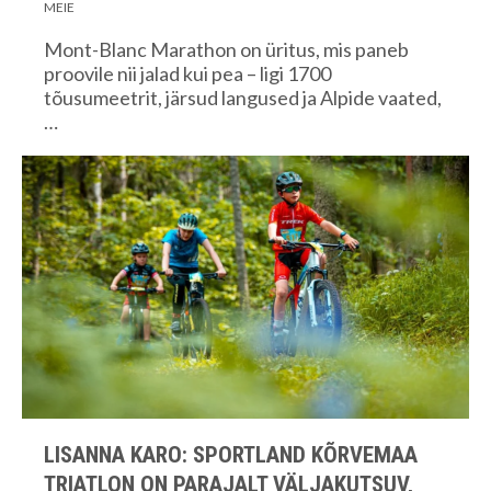
MEIE
Mont-Blanc Marathon on üritus, mis paneb
proovile nii jalad kui pea – ligi 1700
tõusumeetrit, järsud langused ja Alpide vaated,
…
LISANNA KARO: SPORTLAND KÕRVEMAA
TRIATLON ON PARAJALT VÄLJAKUTSUV,