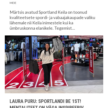
MEIE
Märtsis avatud Sportland Keila on toonud
kvaliteetsete spordi- ja vabaajakaupade valiku
lähemale nii Keila inimestele kui ka
ümbruskonna elanikele. Tegemist…
LAURA PURU: SPORTLANDI BE 1ST!
MENTALITEET ON VÄGA INSPIREERIV