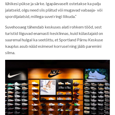
lühikesi pükse ja särke. Igapäevaselt ostetakse ka palju
jalatseid, olgu need siis plätud või mugavad vabaaja- või
spordijalatsid, millega suvel ringi liikuda.“
Suvehooaeg tähendab keskuses alati rohkem tööd, sest
turistid liiguvad enamasti kesklinnas, kuid külastajaid on
suuremal hulgal ka seetõttu, et Sportland Pärnu Keskuse
kauplus asub nüüd esimesel korrusel ning jääb paremini
silma.