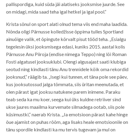
pallispordiga, kuid süda jäi alatiseks jooksmise juurde. See
on midagi, mida saad teha igal hetkel ja igal pool.“
Krista sõnul on sport alati olnud tema viis end maha laadida.
Nõnda oligi Pärnusse kolledžisse õppima tulles Sportland
ainuõige valik, et õpingute kõrvalt pisut tööd teha. „Esialgu
tegelesin üksi jooksmisega edasi, kuniks 2015. aastal kolis
Pärnusse Anu Piiroja (endise nimega Teppo) ning lõi Roman
Fosti algatusel jooksuklubi. Olengi algusajast saati klubiga
seotud ning kindlasti tänu Anu trennidele kõik oma rekordid
jooksnud,“ räägib ta. „Isegi kui tunnen, et täna pole see päev,
kus jooksutossud jalga tõmmata, siis üritan meenutada, et
olen pärast igat jooksu natukene parem inimene. Paraku
teab seda ka mu koer, seega kui üks kuldne retriiver sind
ukse juures maailma kurvemate silmadega ootab, siis pole
küsimustki,“ naerab Krista. „Ja emotsioon pärast kahe hinge
õue ajamist on puhas rõõm, aga lisaks heale emotsioonile on
tänu spordile kindlasti ka mu tervis tugevam ja mul on