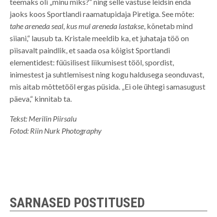
teemaks oli „minu miks?“ ning selle vastuse leidsin enda
jaoks koos Sportlandi raamatupidaja Piretiga. See mõte:
tahe areneda seal, kus mul areneda lastakse
, kõnetab mind
siiani,“ lausub ta. Kristale meeldib ka, et juhataja töö on
piisavalt paindlik, et saada osa kõigist Sportlandi
elementidest: füüsilisest liikumisest tööl, spordist,
inimestest ja suhtlemisest ning kogu haldusega seonduvast,
mis aitab mõttetööl ergas püsida. „Ei ole ühtegi samasugust
päeva,“ kinnitab ta.
Tekst: Merilin Piirsalu
Fotod: Riin Nurk Photography
SARNASED POSTITUSED