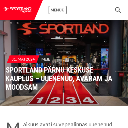
MENÜÜ
31. MAI 2024
MEIE
SPORTLAND PÄRNU KESKUSE
KAUPLUS – UUENENUD, AVARAM JA
MOODSAM
M
aikuus avati suvepealinnas uuenenud