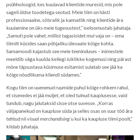
psühholoogid, kes kuulavad klientide muresid, mis pole
sageli üldse toodetega seotud. Meie tiim on hästi
professionaalne, sõbralik ja kannatlik ning klientide ära
kuulamine on üks meie tugevustest,“ iseloomustab juhataja.
„Samuti pole vahet, millist tagasisidet mul vaja on – oma
tiimilt küsides saan põhjaliku ülevaate kõige kohta.
Samamoodi kajastub see meie teeninduses – inimestele
meeldib väga kuulda kellegi isiklikke kogemusi ning pärast
mõne täpsustava küsimuse esitamist sulatab see jää ka
kõige nõudlikuma kliendi südames.“
Kogu tiim on uuenenud ruumide puhul kõige rohkem rahul,
et sisenedes ei jää muljet, et oled tulnud kauplusesse, vaid
tundub, nagu jalutaksid sisse otse suvesse. „Korras
väljapanekud on kaupluse süda ja selles osas on suur töö ära
tehtud nii
visual merchandising
´u kui ka kaupluse tiimi poolt,“
kiidab juhataja.