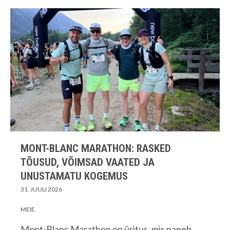
MONT-BLANC MARATHON: RASKED
TÕUSUD, VÕIMSAD VAATED JA
UNUSTAMATU KOGEMUS
31. JUULI 2026
MEIE
Mont-Blanc Marathon on üritus, mis paneb