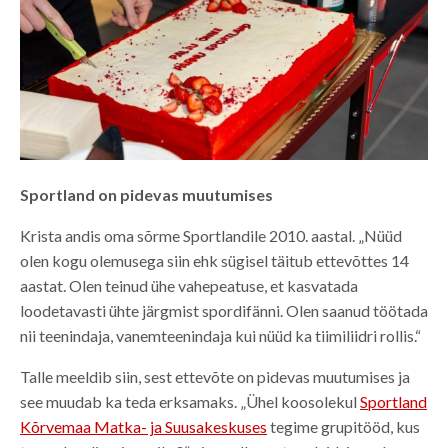
Sportland on pidevas muutumises
Krista andis oma sõrme Sportlandile 2010. aastal. „Nüüd
olen kogu olemusega siin ehk sügisel täitub ettevõttes 14
aastat. Olen teinud ühe vahepeatuse, et kasvatada
loodetavasti ühte järgmist spordifänni. Olen saanud töötada
nii teenindaja, vanemteenindaja kui nüüd ka tiimiliidri rollis.“
Talle meeldib siin, sest ettevõte on pidevas muutumises ja
see muudab ka teda erksamaks. „Ühel koosolekul
Sportland
Kõrvemaa Matka- ja Suusakeskuses
tegime grupitööd, kus