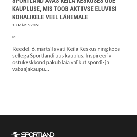
SPORTLAND AVAS KEILA KESKUSES UUE
KAUPLUSE, MIS TOOB AKTIIVSE ELUVIISI
KOHALIKELE VEEL LÄHEMALE
10. MÄRTS 2026
MEIE
Reedel, 6. märtsil avati Keila Keskus ning koos
sellega Sportlandi uus kauplus. Inspireeriv
ostukeskkond pakub laia valikut spordi- ja
vabaajakaupu…