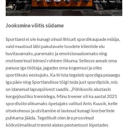
Jooksmine võitis südame
Sportland ei ole kunagi olnud lihtsalt spordikaupade müüja,
vaid muutnud läbi pakutavate toodete klientide elu
huvitavamaks, paremaks ja emotsionaalsemaks ning
motiveerinud inimesi rohkem liikuma. Sellesse annab oma
panuse iga töötaja, jagades oma kogemusi ja olles
sportlikuks eeskujuks. Ka Krista tegeleb spordiga peaaegu
iga päev ning Sportlandisse tõigi teda just spordipisik, mis
on idanenud lapsepõlvest saadik. „Põhikoolis alustasin
kergejõustiku trennidega. Minu treener oli ka aastal 2021
spordisõbralikumaks õpetajaks valitud Ants Kuusik, kelle
otsekohesus ja utsitamine ei lasknud kunagi loorberitele
puhkama jääda. Tegelikult olen ära proovinud
kõikvõimalikud trennid alates peotantsust lõpetades