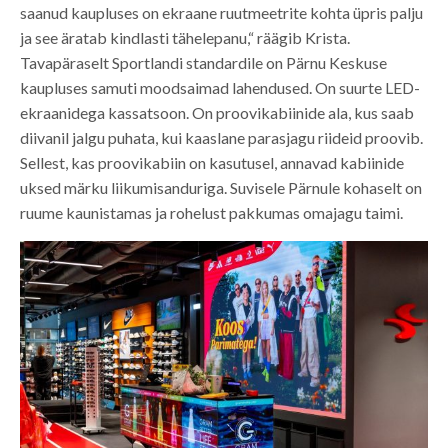
saanud kaupluses on ekraane ruutmeetrite kohta üpris palju
ja see äratab kindlasti tähelepanu,“ räägib Krista.
Tavapäraselt Sportlandi standardile on Pärnu Keskuse
kaupluses samuti moodsaimad lahendused. On suurte LED-
ekraanidega kassatsoon. On proovikabiinide ala, kus saab
diivanil jalgu puhata, kui kaaslane parasjagu riideid proovib.
Sellest, kas proovikabiin on kasutusel, annavad kabiinide
uksed märku liikumisanduriga. Suvisele Pärnule kohaselt on
ruume kaunistamas ja rohelust pakkumas omajagu taimi.