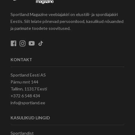
Sportland Magazine veebiajakiri on elustiili- ja spordiajakiri
Eestis. Siit leiate põnevad persoonilood, kasulikud nõuanded
ja parimate toodete soovitused.
KONTAKT
Sportland Eesti AS
Pärnu mnt 144
Tallinn, 11317 Eesti
+372 6 548 434
info@sportland.ee
KASULIKUD LINGID
Sportlandist