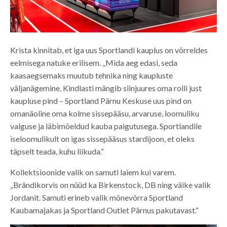
Krista kinnitab, et iga uus Sportlandi kauplus on võrreldes
eelmisega natuke erilisem. „Mida aeg edasi, seda
kaasaegsemaks muutub tehnika ning kaupluste
väljanägemine. Kindlasti mängib siinjuures oma rolli just
kaupluse pind – Sportland Pärnu Keskuse uus pind on
omanäoline oma kolme sissepääsu, arvaruse, loomuliku
valguse ja läbimõeldud kauba paigutusega. Sportlandile
iseloomulikult on igas sissepääsus stardijoon, et oleks
täpselt teada, kuhu liikuda.“
Kollektsioonide valik on samuti laiem kui varem.
„Brändikorvis on nüüd ka Birkenstock, DB ning väike valik
Jordanit. Samuti erineb valik mõnevõrra Sportland
Kaubamajakas ja Sportland Outlet Pärnus pakutavast.“