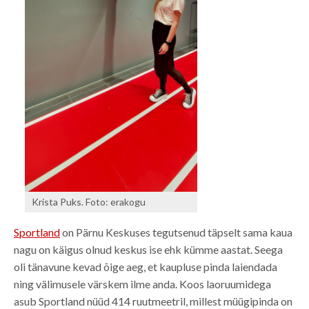
Krista Puks. Foto: erakogu
Sportland
on Pärnu Keskuses tegutsenud täpselt sama kaua
nagu on käigus olnud keskus ise ehk kümme aastat. Seega
oli tänavune kevad õige aeg, et kaupluse pinda laiendada
ning välimusele värskem ilme anda. Koos laoruumidega
asub Sportland nüüd 414 ruutmeetril, millest müügipinda on