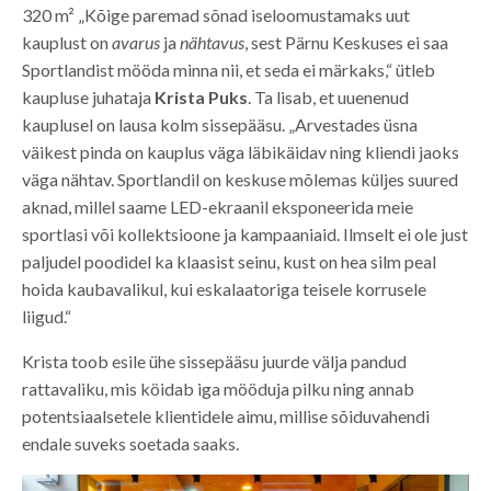
320 m² „Kõige paremad sõnad iseloomustamaks uut
kauplust on
avarus
ja
nähtavus
, sest Pärnu Keskuses ei saa
Sportlandist mööda minna nii, et seda ei märkaks,“ ütleb
kaupluse juhataja
Krista Puks
. Ta lisab, et uuenenud
kauplusel on lausa kolm sissepääsu. „Arvestades üsna
väikest pinda on kauplus väga läbikäidav ning kliendi jaoks
väga nähtav. Sportlandil on keskuse mõlemas küljes suured
aknad, millel saame LED-ekraanil eksponeerida meie
sportlasi või kollektsioone ja kampaaniaid. Ilmselt ei ole just
paljudel poodidel ka klaasist seinu, kust on hea silm peal
hoida kaubavalikul, kui eskalaatoriga teisele korrusele
liigud.“
Krista toob esile ühe sissepääsu juurde välja pandud
rattavaliku, mis köidab iga mööduja pilku ning annab
potentsiaalsetele klientidele aimu, millise sõiduvahendi
endale suveks soetada saaks.