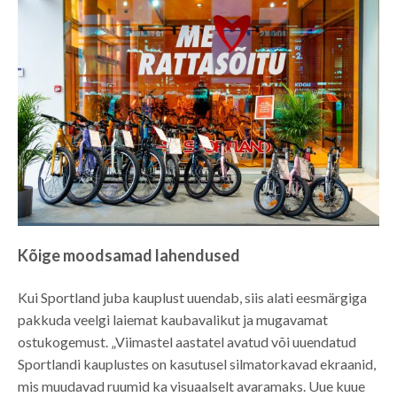
Kõige moodsamad lahendused
Kui Sportland juba kauplust uuendab, siis alati eesmärgiga
pakkuda veelgi laiemat kaubavalikut ja mugavamat
ostukogemust. „Viimastel aastatel avatud või uuendatud
Sportlandi kauplustes on kasutusel silmatorkavad ekraanid,
mis muudavad ruumid ka visuaalselt avaramaks. Uue kuue