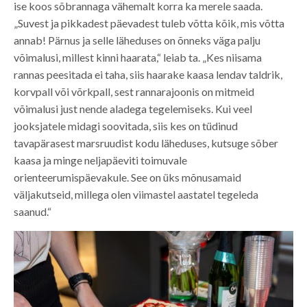
ise koos sõbrannaga vähemalt korra ka merele saada.
„Suvest ja pikkadest päevadest tuleb võtta kõik, mis võtta
annab! Pärnus ja selle läheduses on õnneks väga palju
võimalusi, millest kinni haarata,“ leiab ta. „Kes niisama
rannas peesitada ei taha, siis haarake kaasa lendav taldrik,
korvpall või võrkpall, sest rannarajoonis on mitmeid
võimalusi just nende aladega tegelemiseks. Kui veel
jooksjatele midagi soovitada, siis kes on tüdinud
tavapärasest marsruudist kodu läheduses, kutsuge sõber
kaasa ja minge neljapäeviti toimuvale
orienteerumispäevakule. See on üks mõnusamaid
väljakutseid, millega olen viimastel aastatel tegeleda
saanud.“