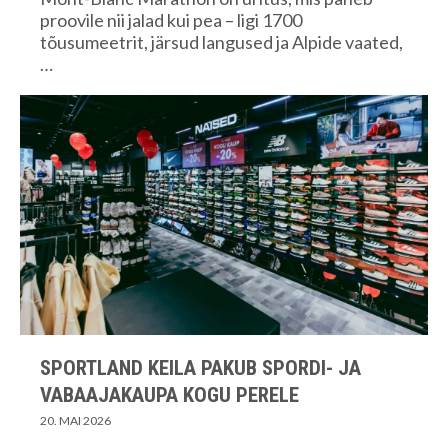
proovile nii jalad kui pea – ligi 1700
tõusumeetrit, järsud langused ja Alpide vaated,
…
SPORTLAND KEILA PAKUB SPORDI- JA
VABAAJAKAUPA KOGU PERELE
20. MAI 2026