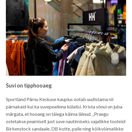
Suvi on tipphooaeg
Sportland Pärnu Keskuse kauplus ootab uudistama nii
pärnakaid kui ka suvepealinna külalisi. Krista sõnul on juba
märgata, et hooaeg on täiega käima läinud. „Praegu
ostetakse peamiselt just suve nautimiseks vajalikke tooteid:
Birkenstock sandaale, DB kotte, palle ning kõikvõimalikke