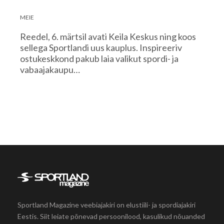
MEIE
Reedel, 6. märtsil avati Keila Keskus ning koos
sellega Sportlandi uus kauplus. Inspireeriv
ostukeskkond pakub laia valikut spordi- ja
vabaajakaupu…
Sportland Magazine veebiajakiri on elustiili- ja spordiajakiri
Eestis. Siit leiate põnevad persoonilood, kasulikud nõuanded