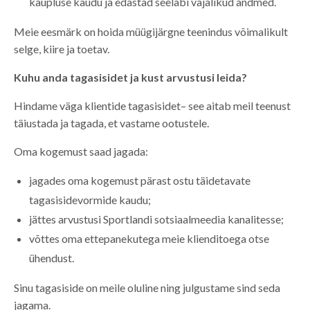
kaupluse kaudu ja edastad seeläbi vajalikud andmed.
Meie eesmärk on hoida müügijärgne teenindus võimalikult
selge, kiire ja toetav.
Kuhu anda tagasisidet ja kust arvustusi leida?
Hindame väga klientide tagasisidet– see aitab meil teenust
täiustada ja tagada, et vastame ootustele.
Oma kogemust saad jagada:
jagades oma kogemust pärast ostu täidetavate
tagasisidevormide kaudu;
jättes arvustusi Sportlandi sotsiaalmeedia kanalitesse;
võttes oma ettepanekutega meie klienditoega otse
ühendust.
Sinu tagasiside on meile oluline ning julgustame sind seda
jagama.