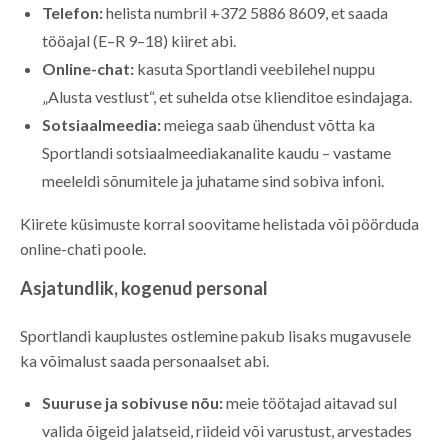
Telefon:
helista numbril +372 5886 8609, et saada
tööajal (E–R 9–18) kiiret abi.
Online-chat:
kasuta Sportlandi veebilehel nuppu
„Alusta vestlust“, et suhelda otse klienditoe esindajaga.
Sotsiaalmeedia:
meiega saab ühendust võtta ka
Sportlandi sotsiaalmeediakanalite kaudu – vastame
meeleldi sõnumitele ja juhatame sind sobiva infoni.
Kiirete küsimuste korral soovitame helistada või pöörduda
online-chati poole.
Asjatundlik, kogenud personal
Sportlandi kauplustes ostlemine pakub lisaks mugavusele
ka võimalust saada personaalset abi.
Suuruse ja sobivuse nõu:
meie töötajad aitavad sul
valida õigeid jalatseid, riideid või varustust, arvestades