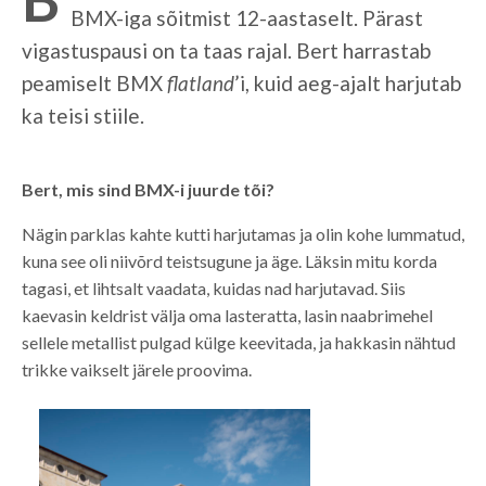
BMX-iga sõitmist 12-aastaselt. Pärast
vigastuspausi on ta taas rajal. Bert harrastab
peamiselt BMX
flatland
’i, kuid aeg-ajalt harjutab
ka teisi stiile.
Bert, mis sind BMX-i juurde tõi?
Nägin parklas kahte kutti harjutamas ja olin kohe lummatud,
kuna see oli niivõrd teistsugune ja äge. Läksin mitu korda
tagasi, et lihtsalt vaadata, kuidas nad harjutavad. Siis
kaevasin keldrist välja oma lasteratta, lasin naabrimehel
sellele metallist pulgad külge keevitada, ja hakkasin nähtud
trikke vaikselt järele proovima.