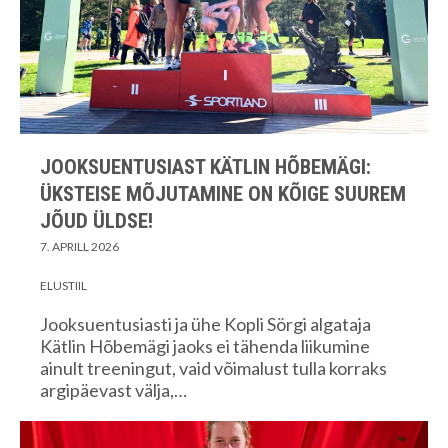
JOOKSUENTUSIAST KÄTLIN HÕBEMÄGI:
ÜKSTEISE MÕJUTAMINE ON KÕIGE SUUREM
JÕUD ÜLDSE!
7. APRILL 2026
ELUSTIIL
Jooksuentusiasti ja ühe Kopli Sörgi algataja
Kätlin Hõbemägi jaoks ei tähenda liikumine
ainult treeningut, vaid võimalust tulla korraks
argipäevast välja,…