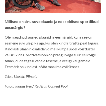
Millised on sinu suveplaanid ja edaspidised sportlikud
eesmärgid?
Olen seadnud suured plaanid ja eesmärgid, kuna see on
esimene suvi üle pika aja, kui olen kindlalt ratta peal tagasi.
Kindlasti plaanin osaleda võimalikult paljudel võistlustel
välisriikides. Motivatsioon on praegu väga suur, eelkõige
tahan jõuda tagasi vanale taseme ja veelgi kaugemale.
Eesmärk on kindlasti sõita maailma esikümnes.
Tekst: Merilin Piirsalu
Fotod: Jaanus Ree / Red Bull Content Pool