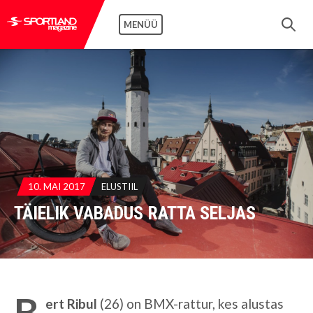
MENÜÜ
10. MAI 2017
ELUSTIIL
TÄIELIK VABADUS RATTA SELJAS
B
ert Ribul
(26) on BMX-rattur, kes alustas