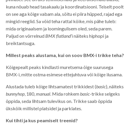
kuna nõuab head tasakaalu ja koordinatsiooni. Teiselt poolt
on see aga kõige vabam ala, sõitu ei piira hüpped, rajad ega
mingid reeglid. Sa võid teha rattal kõike, mis pähe tuleb:
mida originaalsem ja loomingulisem oled, seda parem.
Paljud on võrrelnud
BMX flatland
’i näiteks hiphopi ja
breiktantsuga.
Millest peaks alustama, kui on soov BMX-i trikke teha?
Kõigepealt peaks kindlasti muretsema õige suurusega
BMX-i, mitte ostma esimese ettejuhtuva või kõige ilusama.
Alustada tuleb kõige lihtsamatest trikkidest (
basic
), näiteks
bunnyhop
, 180,
manual
. Mida rohkem
basic
-trikke selgeks
õppida, seda lihtsam tulevikus on. Trikke saab õppida
ükskõik millistel platsidel ja parklates.
Kui tihti ja kus peamiselt treenid?