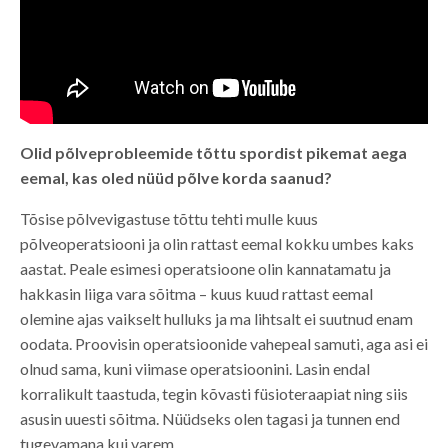
Olid põlveprobleemide tõttu spordist pikemat aega
eemal, kas oled nüüd põlve korda saanud?
Tõsise põlvevigastuse tõttu tehti mulle kuus
põlveoperatsiooni ja olin rattast eemal kokku umbes kaks
aastat. Peale esimesi operatsioone olin kannatamatu ja
hakkasin liiga vara sõitma – kuus kuud rattast eemal
olemine ajas vaikselt hulluks ja ma lihtsalt ei suutnud enam
oodata. Proovisin operatsioonide vahepeal samuti, aga asi ei
olnud sama, kuni viimase operatsioonini. Lasin endal
korralikult taastuda, tegin kõvasti füsioteraapiat ning siis
asusin uuesti sõitma. Nüüdseks olen tagasi ja tunnen end
tugevamana kui varem.