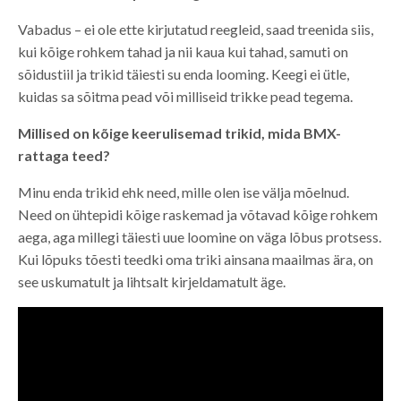
Vabadus – ei ole ette kirjutatud reegleid, saad treenida siis,
kui kõige rohkem tahad ja nii kaua kui tahad, samuti on
sõidustiil ja trikid täiesti su enda looming. Keegi ei ütle,
kuidas sa sõitma pead või milliseid trikke pead tegema.
Millised on kõige keerulisemad trikid, mida BMX-
rattaga teed?
Minu enda trikid ehk need, mille olen ise välja mõelnud.
Need on ühtepidi kõige raskemad ja võtavad kõige rohkem
aega, aga millegi täiesti uue loomine on väga lõbus protsess.
Kui lõpuks tõesti teedki oma triki ainsana maailmas ära, on
see uskumatult ja lihtsalt kirjeldamatult äge.