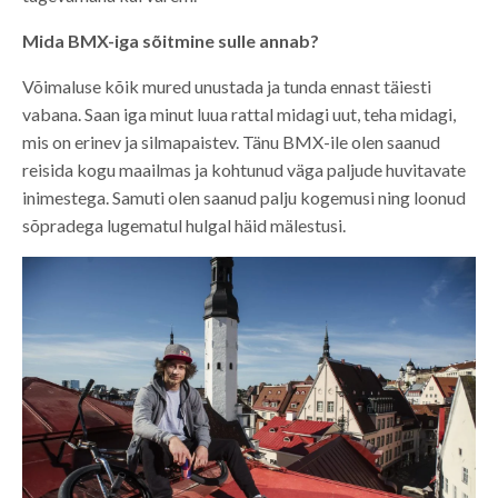
Mida BMX-iga sõitmine sulle annab?
Võimaluse kõik mured unustada ja tunda ennast täiesti
vabana. Saan iga minut luua rattal midagi uut, teha midagi,
mis on erinev ja silmapaistev. Tänu BMX-ile olen saanud
reisida kogu maailmas ja kohtunud väga paljude huvitavate
inimestega. Samuti olen saanud palju kogemusi ning loonud
sõpradega lugematul hulgal häid mälestusi.