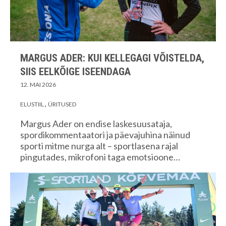
MARGUS ADER: KUI KELLEGAGI VÕISTELDA,
SIIS EELKÕIGE ISEENDAGA
12. MAI 2026
ELUSTIIL
ÜRITUSED
Margus Ader on endise laskesuusataja,
spordikommentaatori ja päevajuhina näinud
sporti mitme nurga alt – sportlasena rajal
pingutades, mikrofoni taga emotsioone…