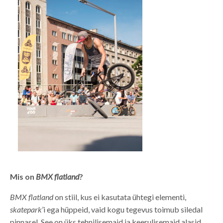
Mis on
BMX flatland
?
BMX flatland
on stiil, kus ei kasutata ühtegi elementi,
skatepark
’i ega hüppeid, vaid kogu tegevus toimub siledal
pinnasel. See on üks tehnilisemaid ja keerulisemaid alasid,