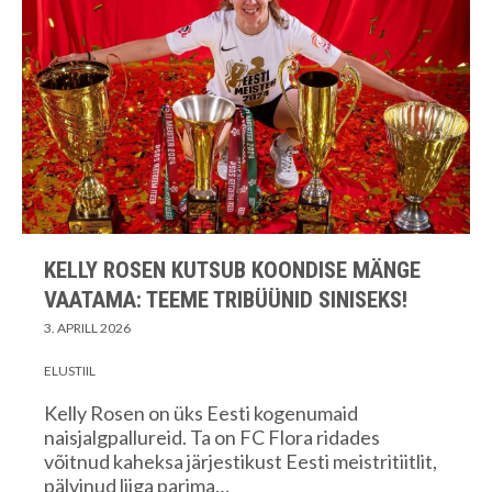
KELLY ROSEN KUTSUB KOONDISE MÄNGE
VAATAMA: TEEME TRIBÜÜNID SINISEKS!
3. APRILL 2026
ELUSTIIL
Kelly Rosen on üks Eesti kogenumaid
naisjalgpallureid. Ta on FC Flora ridades
võitnud kaheksa järjestikust Eesti meistritiitlit,
pälvinud liiga parima…