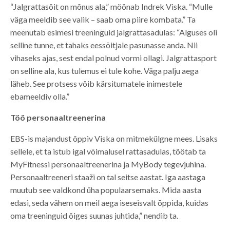
“Jalgrattasõit on mõnus ala,” möönab Indrek Viska. “Mulle
väga meeldib see valik – saab oma piire kombata.” Ta
meenutab esimesi treeninguid jalgrattasadulas: “Alguses oli
selline tunne, et tahaks eessõitjale pasunasse anda. Nii
vihaseks ajas, sest endal polnud vormi ollagi. Jalgrattasport
on selline ala, kus tulemus ei tule kohe. Väga palju aega
läheb. See protsess võib kärsitumatele inimestele
ebameeldiv olla.”
Töö personaaltreenerina
EBS-is majandust õppiv Viska on mitmekülgne mees. Lisaks
sellele, et ta istub igal võimalusel rattasadulas, töötab ta
MyFitnessi personaaltreenerina ja MyBody tegevjuhina.
Personaaltreeneri staaži on tal seitse aastat. Iga aastaga
muutub see valdkond üha populaarsemaks. Mida aasta
edasi, seda vähem on meil aega iseseisvalt õppida, kuidas
oma treeninguid õiges suunas juhtida,” nendib ta.