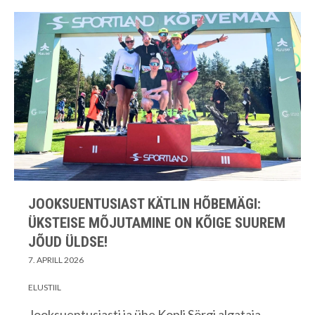
JOOKSUENTUSIAST KÄTLIN HÕBEMÄGI:
ÜKSTEISE MÕJUTAMINE ON KÕIGE SUUREM
JÕUD ÜLDSE!
7. APRILL 2026
ELUSTIIL
Jooksuentusiasti ja ühe Kopli Sörgi algataja