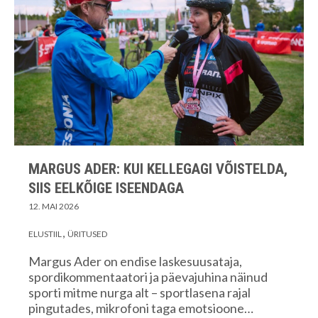
MARGUS ADER: KUI KELLEGAGI VÕISTELDA,
SIIS EELKÕIGE ISEENDAGA
12. MAI 2026
ELUSTIIL
ÜRITUSED
Margus Ader on endise laskesuusataja,
spordikommentaatori ja päevajuhina näinud
sporti mitme nurga alt – sportlasena rajal
pingutades, mikrofoni taga emotsioone…