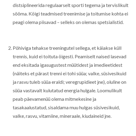
distsiplineerida regulaarselt sporti tegema ja tervislikult
sööma. Kõigi teadmised treenimise ja toitumise kohta ei
peagi olema piisavad – selleks on olemas spetsialistid.
Põhiviga tehakse treeningutel sellega, et käiakse küll
trennis, kuid ei toituta õigesti. Peamiselt naised lasevad
end eksitada igasugustest müütidest ja imedieetidest
(näiteks et pärast trenni ei tohi süüa; valke, süsivesikuid
ja rasvu tuleb süüa eraldi; veregrupidieet jne), oluline on
süüa vastavalt kulutatud energia hulgale. Loomulikult
peab päevamenüü olema mitmekesine ja
tasakaalustatud, sisaldama muu hulgas süsivesikuid,
valke, rasvu, vitamiine, mineraale, kiudaineid jne.