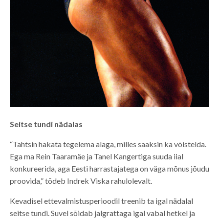
Seitse tundi nädalas
“Tahtsin hakata tegelema alaga, milles saaksin ka võistelda.
Ega ma Rein Taaramäe ja Tanel Kangertiga suuda iial
konkureerida, aga Eesti harrastajatega on väga mõnus jõudu
proovida,” tõdeb Indrek Viska rahulolevalt.
Kevadisel ettevalmistusperioodil treenib ta igal nädalal
seitse tundi. Suvel sõidab jalgrattaga igal vabal hetkel ja