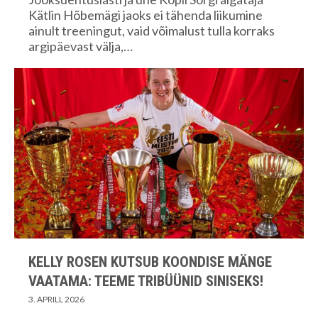
Kätlin Hõbemägi jaoks ei tähenda liikumine
ainult treeningut, vaid võimalust tulla korraks
argipäevast välja,…
KELLY ROSEN KUTSUB KOONDISE MÄNGE
VAATAMA: TEEME TRIBÜÜNID SINISEKS!
3. APRILL 2026