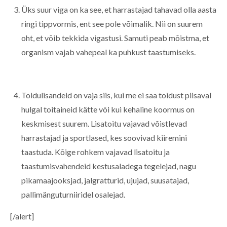
Üks suur viga on ka see, et harrastajad tahavad olla aasta
ringi tippvormis, ent see pole võimalik. Nii on suurem
oht, et võib tekkida vigastusi. Samuti peab mõistma, et
organism vajab vahepeal ka puhkust taastumiseks.
Toidulisandeid on vaja siis, kui me ei saa toidust piisaval
hulgal toitaineid kätte või kui kehaline koormus on
keskmisest suurem. Lisatoitu vajavad võistlevad
harrastajad ja sportlased, kes soovivad kiiremini
taastuda. Kõige rohkem vajavad lisatoitu ja
taastumisvahendeid kestusaladega tegelejad, nagu
pikamaajooksjad, jalgratturid, ujujad, suusatajad,
pallimänguturniiridel osalejad.
[/alert]