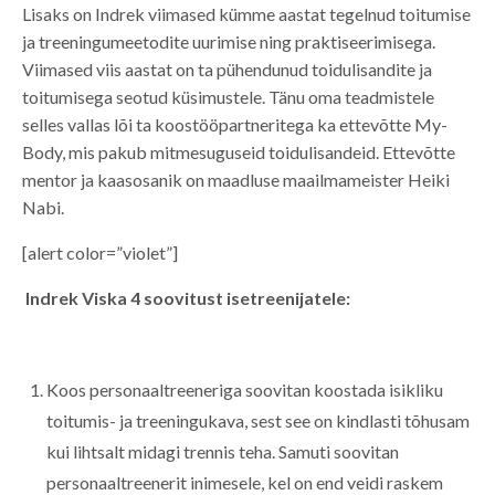
Lisaks on Indrek viimased kümme aastat tegelnud toitumise
ja treeningumeetodite uurimise ning praktiseerimisega.
Viimased viis aastat on ta pühendunud toidulisandite ja
toitumisega seotud küsimustele. Tänu oma teadmistele
selles vallas lõi ta koostööpartneritega ka ettevõtte My-
Body, mis pakub mitmesuguseid toidulisandeid. Ettevõtte
mentor ja kaasosanik on maadluse maailmameister Heiki
Nabi.
[alert color=”violet”]
Indrek Viska 4 soovitust isetreenijatele:
Koos personaaltreeneriga soovitan koostada isikliku
toitumis- ja treeningukava, sest see on kindlasti tõhusam
kui lihtsalt midagi trennis teha. Samuti soovitan
personaaltreenerit inimesele, kel on end veidi raskem