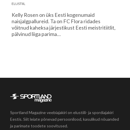
ELUSTIIL
Kelly Rosen on üks Eesti kogenumaid
naisjalgpallureid. Ta on FC Flora ridades
võitnud kaheksa järjestikust Eesti meistritiitlit,
pälvinud liiga parima…
Sportland Magazine veebiajakiri on elustiili- ja spordiajakiri
Eestis. Siit leiate põnevad persoonilood, kasulikud nõuanded
ja parimate toodete soovitused.