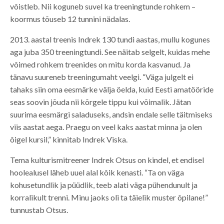
võistleb. Nii koguneb suvel ka treeningtunde rohkem –
koormus tõuseb 12 tunnini nädalas.
2013. aastal treenis Indrek 130 tundi aastas, mullu kogunes
aga juba 350 treeningtundi. See näitab selgelt, kuidas mehe
võimed rohkem treenides on mitu korda kasvanud. Ja
tänavu suureneb treeningumaht veelgi. “Väga julgelt ei
tahaks siin oma eesmärke välja öelda, kuid Eesti amatööride
seas soovin jõuda nii kõrgele tippu kui võimalik. Jätan
suurima eesmärgi saladuseks, andsin endale selle täitmiseks
viis aastat aega. Praegu on veel kaks aastat minna ja olen
õigel kursil,” kinnitab Indrek Viska.
Tema kulturismitreener Indrek Otsus on kindel, et endisel
hoolealusel läheb uuel alal kõik kenasti. “Ta on väga
kohusetundlik ja püüdlik, teeb alati väga pühendunult ja
korralikult trenni. Minu jaoks oli ta täielik muster õpilane!”
tunnustab Otsus.