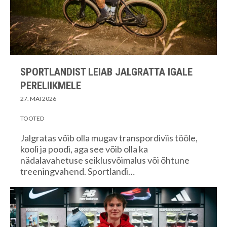
SPORTLANDIST LEIAB JALGRATTA IGALE
PERELIIKMELE
27. MAI 2026
TOOTED
Jalgratas võib olla mugav transpordiviis tööle,
kooli ja poodi, aga see võib olla ka
nädalavahetuse seiklusvõimalus või õhtune
treeningvahend. Sportlandi…