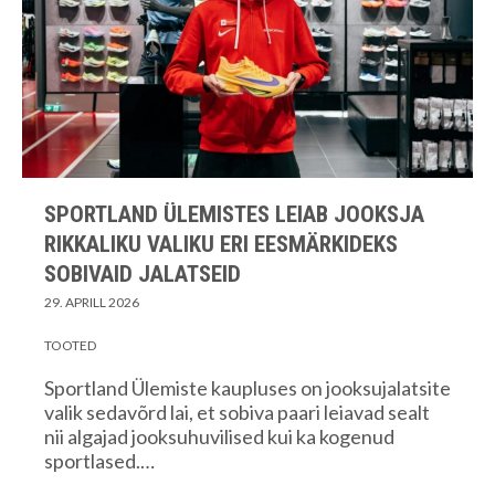
SPORTLAND ÜLEMISTES LEIAB JOOKSJA
RIKKALIKU VALIKU ERI EESMÄRKIDEKS
SOBIVAID JALATSEID
29. APRILL 2026
TOOTED
Sportland Ülemiste kaupluses on jooksujalatsite
valik sedavõrd lai, et sobiva paari leiavad sealt
nii algajad jooksuhuvilised kui ka kogenud
sportlased.…