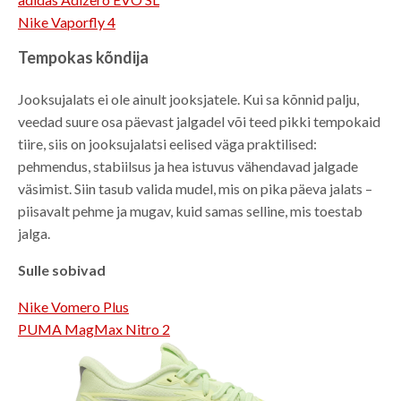
Nike Vaporfly 4
Tempokas kõndija
Jooksujalats ei ole ainult jooksjatele. Kui sa kõnnid palju,
veedad suure osa päevast jalgadel või teed pikki tempokaid
tiire, siis on jooksujalatsi eelised väga praktilised:
pehmendus, stabiilsus ja hea istuvus vähendavad jalgade
väsimist. Siin tasub valida mudel, mis on pika päeva jalats –
piisavalt pehme ja mugav, kuid samas selline, mis toestab
jalga.
Sulle sobivad
Nike Vomero Plus
PUMA MagMax Nitro 2