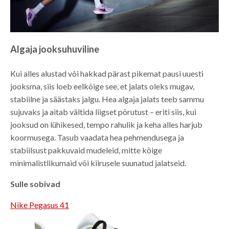
Algaja jooksuhuviline
Kui alles alustad või hakkad pärast pikemat pausi uuesti
jooksma, siis loeb eelkõige see, et jalats oleks mugav,
stabiilne ja säästaks jalgu. Hea algaja jalats teeb sammu
sujuvaks ja aitab vältida liigset põrutust – eriti siis, kui
jooksud on lühikesed, tempo rahulik ja keha alles harjub
koormusega. Tasub vaadata hea pehmendusega ja
stabiilsust pakkuvaid mudeleid, mitte kõige
minimalistlikumaid või kiirusele suunatud jalatseid.
Sulle sobivad
Nike Pegasus 41