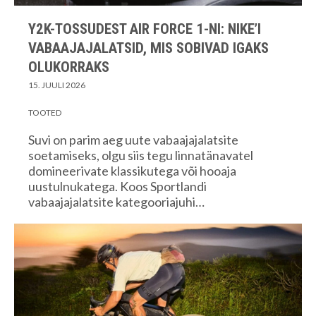
Y2K-TOSSUDEST AIR FORCE 1-NI: NIKE’I
VABAAJAJALATSID, MIS SOBIVAD IGAKS
OLUKORRAKS
15. JUULI 2026
TOOTED
Suvi on parim aeg uute vabaajajalatsite
soetamiseks, olgu siis tegu linnatänavatel
domineerivate klassikutega või hooaja
uustulnukatega. Koos Sportlandi
vabaajajalatsite kategooriajuhi…