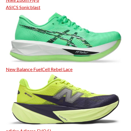
ASICS Sonicblast
New Balance FuelCell Rebel Lace
adidas Adizero EVO SL