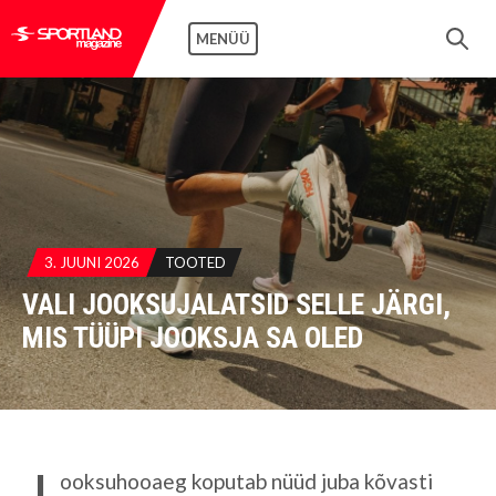
MENÜÜ
3. JUUNI 2026
TOOTED
VALI JOOKSUJALATSID SELLE JÄRGI,
MIS TÜÜPI JOOKSJA SA OLED
J
ooksuhooaeg koputab nüüd juba kõvasti