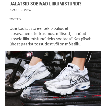
JALATSID SOBIVAD LIIKUMISTUNDI?
7. AUGUST 2026
TOOTED
Uue kooliaasta eel tekib paljudel
lapsevanematel küsimus: millised jalanõud
lapsele liikumistundideks soetada? Kas piisab
ühest paarist tossudest või on mõistlik…