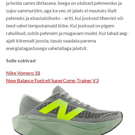
ja hoida samm ühtlasena. Seega on olulised pehmendus ja
sujuv sammurütm, aga ka see, et jalats ei muutuks liialt
pehmeks ja ebastabiilseks – eriti, kui jooksed tihemini või
teed vahel tempokamaid lõike. Kui jooksud on pigem
rahulikud, sobib pehmem ja mugavam mudel. Kui tahad aeg-
ajalt kiiremalt joosta, tasub vaadata parema
energiatagastusega vahetallaga jalatsit.
Sulle sobivad
Nike Vomero 18
New Balance Fuelcell SuperComp Trainer V3