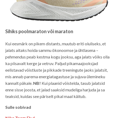
Sihiks poolmaraton või maraton
Kui eesmärk on pikem distants, muutub eriti oluliseks, et
jalats aitaks hoida sammu ökonoomse ja ühtlasena –
pehmendus peab kestma kogu jooksu, aga jalats võiks olla
ka piisavalt kerge ja vetruv. Paljud pikamaajooksjad
eelistavad võistluste ja pikkade treeningute jaoks jalatsit,
mis annab parema energiatagastuse ja sujuva ülemineku
kannalt päkale.
NB!
Kui plaanid võistelda, tasub jalatsid
enne sisse joosta, et jalad saaksid mudeliga harjuda ja sa
teaksid, kuidas see päriselt pikal maal käitub.
Sulle sobivad
Nike Zoom Fly 6