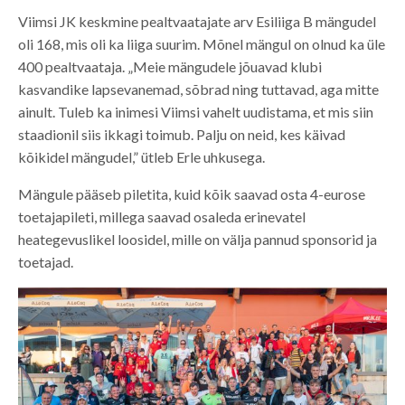
Viimsi JK keskmine pealtvaatajate arv Esiliiga B mängudel
oli 168, mis oli ka liiga suurim. Mõnel mängul on olnud ka üle
400 pealtvaataja. „Meie mängudele jõuavad klubi
kasvandike lapsevanemad, sõbrad ning tuttavad, aga mitte
ainult. Tuleb ka inimesi Viimsi vahelt uudistama, et mis siin
staadionil siis ikkagi toimub. Palju on neid, kes käivad
kõikidel mängudel,” ütleb Erle uhkusega.
Mängule pääseb piletita, kuid kõik saavad osta 4-eurose
toetajapileti, millega saavad osaleda erinevatel
heategevuslikel loosidel, mille on välja pannud sponsorid ja
toetajad.