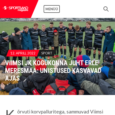
MENÜÜ
12. APRILL 2022
SPORT
VIIMSI JK KOGUKONNA JUHT ERLE
MERESMAA: UNISTUSED KASVAVAD
AJAS
K
õrvuti korvpalluritega, sammuvad Viimsi