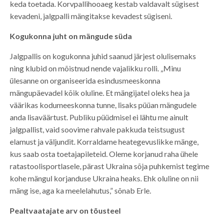
keda toetada. Korvpallihooaeg kestab valdavalt sügisest
kevadeni, jalgpalli mängitakse kevadest sügiseni.
Kogukonna juht on mängude süda
Jalgpallis on kogukonna juhid saanud järjest olulisemaks
ning klubid on mõistnud nende vajalikku rolli. „Minu
ülesanne on organiseerida esindusmeeskonna
mängupäevadel kõik oluline. Et mängijatel oleks hea ja
väärikas kodumeeskonna tunne, lisaks püüan mängudele
anda lisaväärtust. Publiku püüdmisel ei lähtu me ainult
jalgpallist, vaid soovime rahvale pakkuda teistsugust
elamust ja väljundit. Korraldame heategevuslikke mänge,
kus saab osta toetajapileteid. Oleme korjanud raha ühele
ratastoolisportlasele, pärast Ukraina sõja puhkemist tegime
kohe mängul korjanduse Ukraina heaks. Ehk oluline on nii
mäng ise, aga ka meelelahutus,” sõnab Erle.
Pealtvaatajate arv on tõusteel