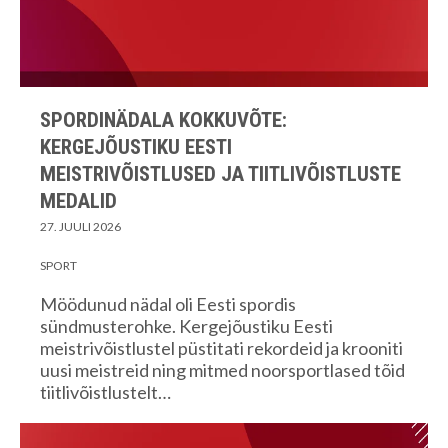
SPORDINÄDALA KOKKUVÕTE:
KERGEJÕUSTIKU EESTI
MEISTRIVÕISTLUSED JA TIITLIVÕISTLUSTE
MEDALID
27. JUULI 2026
SPORT
Möödunud nädal oli Eesti spordis
sündmusterohke. Kergejõustiku Eesti
meistrivõistlustel püstitati rekordeid ja krooniti
uusi meistreid ning mitmed noorsportlased tõid
tiitlivõistlustelt…