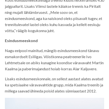
Koos esindusmeeskonnaga treenib klubis hetkel umbes 430
jalgpallurit. Lisaks Viimsi lastele käiakse trennis ka Piritalt
ning mujalt lähiümbrusest. „Meie soov on, et
esindusmeeskond, aga ka naiskond oleks piisavalt tugev, et
trennitulevatel lastel oleks kuhu kasvada ja kellelt eeskuju
võtta,” räägib kogukonna juht.
Esindusmeeskond
Nagu eelpool mainitud, mängib esindusmeeskond tänavu
esmakordselt Esiliigas. Võistkonna peatreenerile Ivo
Lehtmetsale on abiks kunagine koondise väravavaht Martin
Kaalma ja paberimajandust hoiab korras Alar Kaljuvere.
Lisaks esindusmeeskonnale, on sellest aastast alates avatud
ka spetsiaalne väravavahtide grupp, mida Kaalma treenib ja
millega saavad ühineda poisid alates sünniaastast 2012.