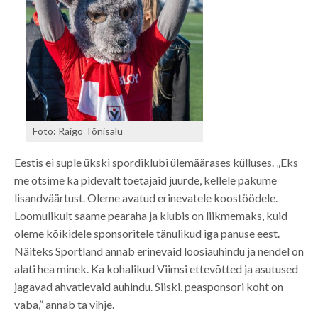
Foto: Raigo Tõnisalu
Eestis ei suple ükski spordiklubi ülemäärases külluses. „Eks
me otsime ka pidevalt toetajaid juurde, kellele pakume
lisandväärtust. Oleme avatud erinevatele koostöödele.
Loomulikult saame pearaha ja klubis on liikmemaks, kuid
oleme kõikidele sponsoritele tänulikud iga panuse eest.
Näiteks Sportland annab erinevaid loosiauhindu ja nendel on
alati hea minek. Ka kohalikud Viimsi ettevõtted ja asutused
jagavad ahvatlevaid auhindu. Siiski, peasponsori koht on
vaba,” annab ta vihje.