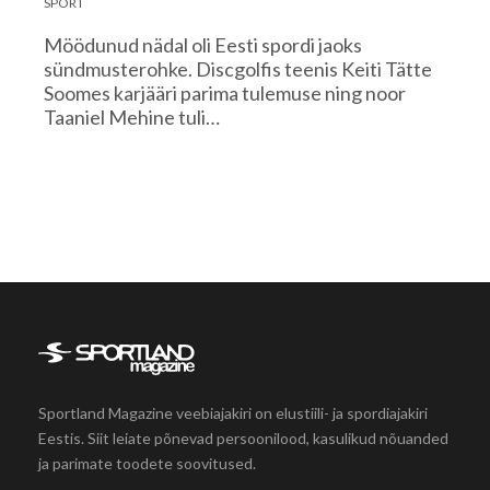
SPORT
Möödunud nädal oli Eesti spordi jaoks
sündmusterohke. Discgolfis teenis Keiti Tätte
Soomes karjääri parima tulemuse ning noor
Taaniel Mehine tuli…
Sportland Magazine veebiajakiri on elustiili- ja spordiajakiri
Eestis. Siit leiate põnevad persoonilood, kasulikud nõuanded
ja parimate toodete soovitused.