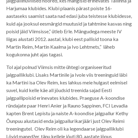
jalgpallihuvilised noored, kes mängisid erinevates Tallinna ja
Harjumaa klubides. Klubi plaanis pärast poiste 16-
aastaseks saamist saata nad edasi juba teistesse klubidesse,
kuid aja jooksul eesmärgid muutusid ja tahtmine kasvas ning
poisid jäid Viimsisse,“ ütleb Erle. Mängudega meeste IV
liigas alustati 2012. aastal, klubi eest pallisid toona ka
Martin Reim, Martin Kaalma ja Ivo Lehtmets,” läheb
kogukonna juht ajas tagasi.
Tol ajal polnud Viimsis mitte ühtegi organiseeritud
jalgpalliklubi. Lisaks Martinile ja Ivole viis treeninguid läbi
ka Martini isa Olev Reim, kes lahkus meie hulgast eelmisel
suvel, kuid kelle käe all jõudsid treenida sajad Eesti
jalgpallipoisid erinevates klubides. Praeguse A-koondise
ründajate paar Henri Anier ja Rauno Sappinen, FCI Levadia
kapten Brent Lepistu ja naiste A-koondise jalgpallur Kethy
Õunpuu alustasid enda jalgpallurikarjääri just Olev Reimi
treeningutel. Olev Reim oli ka legendaarse jalgpalliklubi
Lõvid manedžer, tänu kellele jõuti 80. aastate lõpus