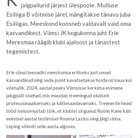
jalgpallurid järjest ülespoole. Mulluse
Esiliiga B võitmise järel, mängitakse tänavu juba
Esiliigas. Meeskond koosneb valdavalt vaid oma
kasvandikest. Viimsi JK kogukonna juht Erle
Meresmaa räägib klubi ajaloost ja tänastest
tegemistest.
Erle sõnul teevadki meeskonna eriliseks just omad
kasvandikud ning seda joont kavatsetakse hoida nii kaua kui
võimalik. 2024. aastal peaks Viimsisse kerkima esimene
jakgpalli sisehall, mis muudab treeningud oluliselt
professionaalsemaks ja kättesaadavamaks. Treenerite head
tööd iseloomustab tõik, et klubist sirgunud Robin Kane käis
eelmisel aastal testimisel Rooma Lazios ning jäigi sinna.
Leping sõlmiti selle aasta alguses.