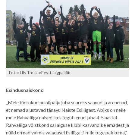
Foto: Liis Troska/Eesti Jalgpalliliit
Esindusnaiskond
„Meie tüdrukud on niipalju juba suureks saanud ja arenenud,
et nemad alustavad tänavu Naiste Esiliigast. Abiks on neile
meie Rahvaliiga naised, kes tegutsenud juba 4-5 aastat.
Rahvaliiga võistkond sai alguse klubi kasvandike emadest ja
nüüd on nad valmis vajadusel Esiliiga tiimile tuge pakkuma,”