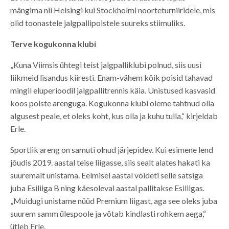
mängima nii Helsingi kui Stockholmi noorteturniiridele, mis
olid toonastele jalgpallipoistele suureks stiimuliks.
Terve kogukonna klubi
„Kuna Viimsis ühtegi teist jalgpalliklubi polnud, siis uusi
liikmeid lisandus kiiresti. Enam-vähem kõik poisid tahavad
mingil eluperioodil jalgpallitrennis käia. Unistused kasvasid
koos poiste arenguga. Kogukonna klubi oleme tahtnud olla
algusest peale, et oleks koht, kus olla ja kuhu tulla,“ kirjeldab
Erle.
Sportlik areng on samuti olnud järjepidev. Kui esimene lend
jõudis 2019. aastal teise liigasse, siis sealt alates hakati ka
suuremalt unistama. Eelmisel aastal võideti selle satsiga
juba Esiliiga B ning käesoleval aastal pallitakse Esiliigas.
„Muidugi unistame nüüd Premium liigast, aga see oleks juba
suurem samm ülespoole ja võtab kindlasti rohkem aega,“
ütleb Erle.