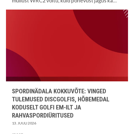
mullust WRC2 võitu, kuid põnevust jagus ka…
SPORDINÄDALA KOKKUVÕTE: VINGED
TULEMUSED DISCGOLFIS, HÕBEMEDAL
KODUSELT GOLFI EM-ILT JA
RAHVASPORDIÜRITUSED
13. JUULI 2026