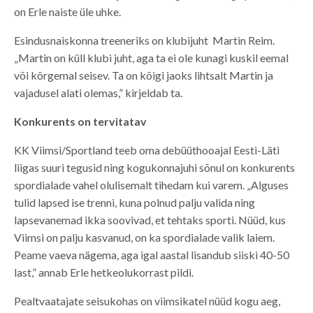
on Erle naiste üle uhke.
Esindusnaiskonna treeneriks on klubijuht Martin Reim.
„Martin on küll klubi juht, aga ta ei ole kunagi kuskil eemal
või kõrgemal seisev. Ta on kõigi jaoks lihtsalt Martin ja
vajadusel alati olemas,” kirjeldab ta.
Konkurents on tervitatav
KK Viimsi/Sportland teeb oma debüüthooajal Eesti-Läti
liigas suuri tegusid ning kogukonnajuhi sõnul on konkurents
spordialade vahel olulisemalt tihedam kui varem. „Alguses
tulid lapsed ise trenni, kuna polnud palju valida ning
lapsevanemad ikka soovivad, et tehtaks sporti. Nüüd, kus
Viimsi on palju kasvanud, on ka spordialade valik laiem.
Peame vaeva nägema, aga igal aastal lisandub siiski 40-50
last,” annab Erle hetkeolukorrast pildi.
Pealtvaatajate seisukohas on viimsikatel nüüd kogu aeg,