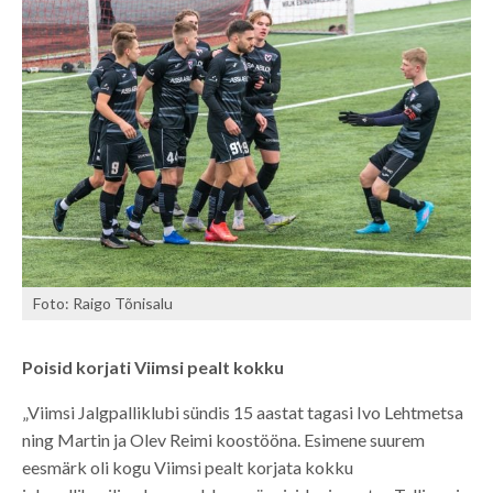
Foto: Raigo Tõnisalu
Poisid korjati Viimsi pealt kokku
„Viimsi Jalgpalliklubi sündis 15 aastat tagasi Ivo Lehtmetsa
ning Martin ja Olev Reimi koostööna. Esimene suurem
eesmärk oli kogu Viimsi pealt korjata kokku