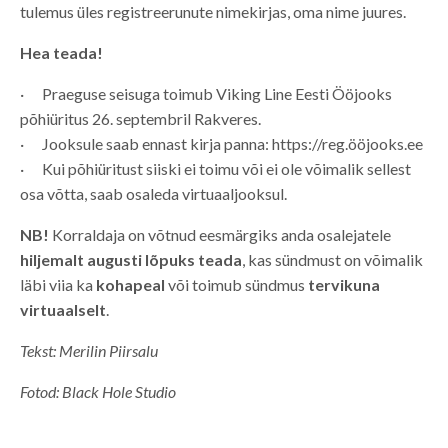
tulemus üles registreerunute nimekirjas, oma nime juures.
Hea teada!
· Praeguse seisuga toimub Viking Line Eesti Ööjooks
põhiüritus 26. septembril Rakveres.
· Jooksule saab ennast kirja panna: https://reg.ööjooks.ee
· Kui põhiüritust siiski ei toimu või ei ole võimalik sellest
osa võtta, saab osaleda virtuaaljooksul.
NB!
Korraldaja on võtnud eesmärgiks anda osalejatele
hiljemalt augusti lõpuks teada
, kas sündmust on võimalik
läbi viia ka
kohapeal
või toimub sündmus
tervikuna
virtuaalselt
.
Tekst: Merilin Piirsalu
Fotod: Black Hole Studio