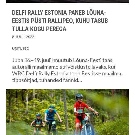
DELFI RALLY ESTONIA PANEB LÕUNA-
EESTIS PÜSTI RALLIPEO, KUHU TASUB
TULLA KOGU PEREGA
8. JUULI 2026
ÜRITUSED
Juba 16.–19. juulil muutub Lõuna-Eesti taas
autoralli maailmameistrivõistluste lavaks, kui
WRC Delfi Rally Estonia toob Eestisse maailma
tippsõitjad, tuhanded fännid…