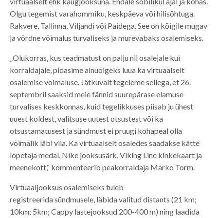
virtuaalselt ehk kaugjooksuna. Endale sobilikul ajal ja kohas.
Olgu tegemist varahommiku, keskpäeva või hilisõhtuga.
Rakvere, Tallinna, Viljandi või Paidega. See on kõigile mugav
ja võrdne võimalus turvaliseks ja murevabaks osalemiseks.
„Olukorras, kus teadmatust on palju nii osalejale kui
korraldajale, pidasime ainuõigeks luua ka virtuaalselt
osalemise võimaluse. Jätkuvalt tegeleme sellega, et 26.
septembril saaksid meie fännid suurepärase elamuse
turvalises keskkonnas, kuid tegelikkuses piisab ju ühest
uuest koldest, valitsuse uutest otsustest või ka
otsustamatusest ja sündmust ei pruugi kohapeal olla
võimalik läbi viia. Ka virtuaalselt osaledes saadakse kätte
lõpetaja medal, Nike jooksusärk, Viking Line kinkekaart ja
meenekott,“ kommenteerib peakorraldaja Marko Torm.
Virtuaaljooksus osalemiseks tuleb
registreerida sündmusele, läbida valitud distants (21 km;
10km; 5km; Cappy lastejooksud 200-400 m) ning laadida