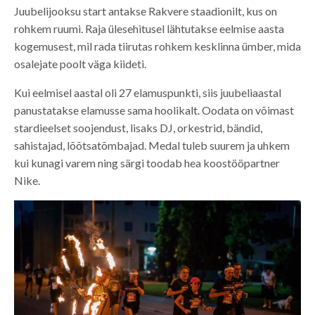
Juubelijooksu start antakse Rakvere staadionilt, kus on
rohkem ruumi. Raja ülesehitusel lähtutakse eelmise aasta
kogemusest, mil rada tiirutas rohkem kesklinna ümber, mida
osalejate poolt väga kiideti.
Kui eelmisel aastal oli 27 elamuspunkti, siis juubeliaastal
panustatakse elamusse sama hoolikalt. Oodata on võimast
stardieelset soojendust, lisaks DJ, orkestrid, bändid,
sahistajad, lõõtsatõmbajad. Medal tuleb suurem ja uhkem
kui kunagi varem ning särgi toodab hea koostööpartner
Nike.