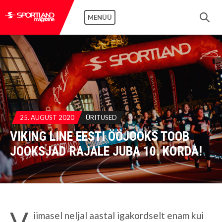
MENÜÜ
25. AUGUST 2020
ÜRITUSED
VIKING LINE EESTI ÖÖJOOKS TOOB
JOOKSJAD RAJALE JUBA 10. KORDA!
V
iimasel neljal aastal igakordselt enam kui