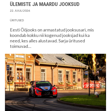
ÜLEMISTE JA MAARDU JOOKSUD
22. JUULI 2026
ÜRITUSED
Eesti Ööjooks on armastatud jooksusari, mis
koondab kokku nii kogenud jooksjad kui ka
need, kes alles alustavad. Sarja üritused
toimuvad…