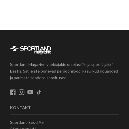
Sportland Magazine veebiajakiri on elustiili- ja spordiajakiri
Eestis. Siit leiate põnevad persoonilood, kasulikud nõuanded
ja parimate toodete soovitused.
KONTAKT
Sportland Eesti AS
Pärnu mnt 144