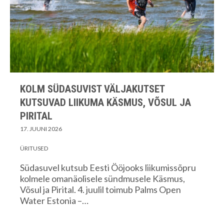
KOLM SÜDASUVIST VÄLJAKUTSET
KUTSUVAD LIIKUMA KÄSMUS, VÕSUL JA
PIRITAL
17. JUUNI 2026
ÜRITUSED
Südasuvel kutsub Eesti Ööjooks liikumissõpru
kolmele omanäolisele sündmusele Käsmus,
Võsul ja Pirital. 4. juulil toimub Palms Open
Water Estonia –…