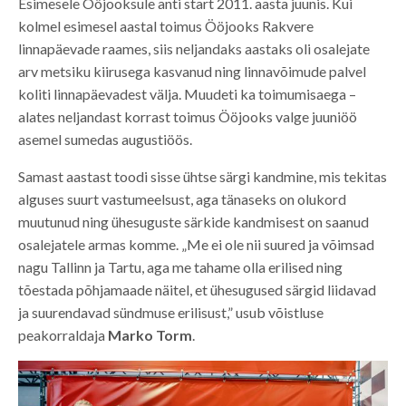
Esimesele Ööjooksule anti start 2011. aasta juunis. Kui
kolmel esimesel aastal toimus Ööjooks Rakvere
linnapäevade raames, siis neljandaks aastaks oli osalejate
arv metsiku kiirusega kasvanud ning linnavõimude palvel
koliti linnapäevadest välja. Muudeti ka toimumisaega –
alates neljandast korrast toimus Ööjooks valge juuniöö
asemel sumedas augustiöös.
Samast aastast toodi sisse ühtse särgi kandmine, mis tekitas
alguses suurt vastumeelsust, aga tänaseks on olukord
muutunud ning ühesuguste särkide kandmisest on saanud
osalejatele armas komme. „Me ei ole nii suured ja võimsad
nagu Tallinn ja Tartu, aga me tahame olla erilised ning
tõestada põhjamaade näitel, et ühesugused särgid liidavad
ja suurendavad sündmuse erilisust,” usub võistluse
peakorraldaja
Marko Torm
.