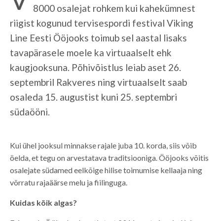
8000 osalejat rohkem kui kahekümnest
riigist kogunud tervisespordi festival Viking
Line Eesti Ööjooks toimub sel aastal lisaks
tavapärasele moele ka virtuaalselt ehk
kaugjooksuna. Põhivõistlus leiab aset 26.
septembril Rakveres ning virtuaalselt saab
osaleda 15. augustist kuni 25. septembri
südaööni.
Kui ühel jooksul minnakse rajale juba 10. korda, siis võib
öelda, et tegu on arvestatava traditsiooniga. Ööjooks võitis
osalejate südamed eelkõige hilise toimumise kellaaja ning
võrratu rajaäärse melu ja fiilinguga.
Kuidas kõik algas?