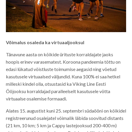
Võimalus osaleda ka virtuaaljooksul
Tänavune aasta on kõikide ürituste korraldajate jaoks
hoopis erinev varasematest. Koroona pandeemia tõttu on
edasi lükatud võistluste toimumise aegasid ning võetud
kasutusele virtuaalsed väljundid. Kuna 100% ei saa hetkel
milleski kindel olla, otsustasid ka Viking Line Eesti
Ööjooksu korraldajad paralleelselt kasutusele võtta
virtuaalse osalemise formaadi.
Alates 15. augustist kuni 25. septembri südaööni on kõikidel
registreerunud osalejatel võimalik läbida soovitud distants
(21 km, 10 km; 5 km ja Cappy lastejooksud 200-400 m)