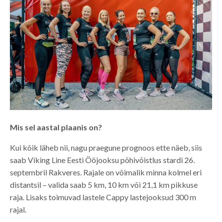
Mis sel aastal plaanis on?
Kui kõik läheb nii, nagu praegune prognoos ette näeb, siis
saab Viking Line Eesti Ööjooksu põhivõistlus stardi 26.
septembril Rakveres. Rajale on võimalik minna kolmel eri
distantsil – valida saab 5 km, 10 km või 21,1 km pikkuse
raja. Lisaks toimuvad lastele Cappy lastejooksud 300 m
rajal.