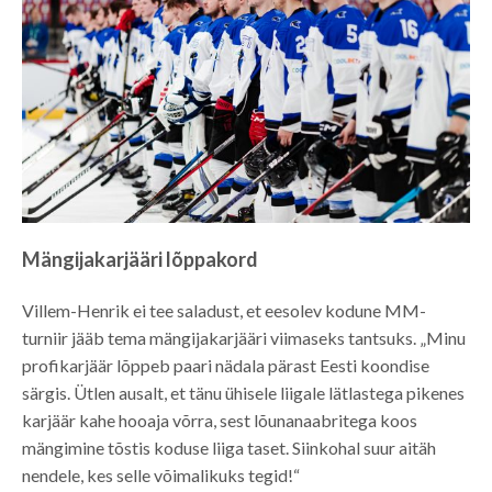
Mängijakarjääri lõppakord
Villem-Henrik ei tee saladust, et eesolev kodune MM-
turniir jääb tema mängijakarjääri viimaseks tantsuks. „Minu
profikarjäär lõppeb paari nädala pärast Eesti koondise
särgis. Ütlen ausalt, et tänu ühisele liigale lätlastega pikenes
karjäär kahe hooaja võrra, sest lõunanaabritega koos
mängimine tõstis koduse liiga taset. Siinkohal suur aitäh
nendele, kes selle võimalikuks tegid!“