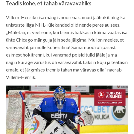
Teadis kohe, et tahab väravavahiks
Villem-Henriku isa mängis noorena samuti jäähokit ning ka
unistuste liiga NHL-i ülekanded olid nende peres au sees.
„Mäletan, et veel enne, kui trennis hakkasin käima vaatas isa
ühte Chicago mängu ja jäin seda jälgima. Mul on meeles, et
väravavaht jäi mulle kohe silma! Samamoodi oli pärast
esimest hokitrenni, kui vanemad poisid tulid jääle ja ma
nägin kui äge varustus oli väravavahil. Läksin koju ja teatasin
emale, et järgmises trennis tahan ma väravas olla,“ naerab
Villem-Henrik.