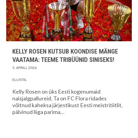
KELLY ROSEN KUTSUB KOONDISE MÄNGE
VAATAMA: TEEME TRIBÜÜNID SINISEKS!
3. APRILL 2026
ELUSTIIL
Kelly Rosen on üks Eesti kogenumaid
naisjalgpallureid. Ta on FC Flora ridades
võitnud kaheksa järjestikust Eesti meistritiitlit,
pälvinud liiga parima…