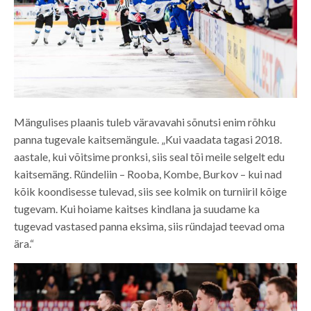
Mängulises plaanis tuleb väravavahi sõnutsi enim rõhku
panna tugevale kaitsemängule. „Kui vaadata tagasi 2018.
aastale, kui võitsime pronksi, siis seal tõi meile selgelt edu
kaitsemäng. Ründeliin – Rooba, Kombe, Burkov – kui nad
kõik koondisesse tulevad, siis see kolmik on turniiril kõige
tugevam. Kui hoiame kaitses kindlana ja suudame ka
tugevad vastased panna eksima, siis ründajad teevad oma
ära.“