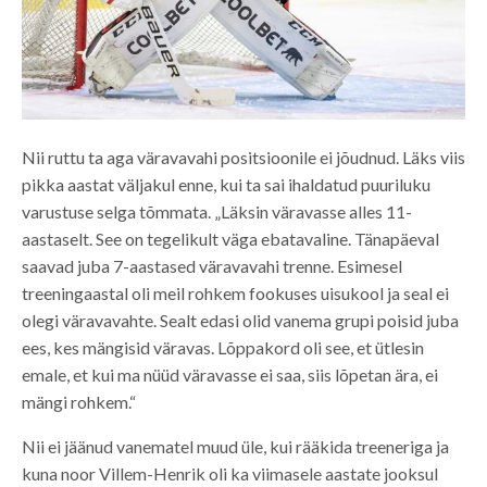
Nii ruttu ta aga väravavahi positsioonile ei jõudnud. Läks viis
pikka aastat väljakul enne, kui ta sai ihaldatud puuriluku
varustuse selga tõmmata. „Läksin väravasse alles 11-
aastaselt. See on tegelikult väga ebatavaline. Tänapäeval
saavad juba 7-aastased väravavahi trenne. Esimesel
treeningaastal oli meil rohkem fookuses uisukool ja seal ei
olegi väravavahte. Sealt edasi olid vanema grupi poisid juba
ees, kes mängisid väravas. Lõppakord oli see, et ütlesin
emale, et kui ma nüüd väravasse ei saa, siis lõpetan ära, ei
mängi rohkem.“
Nii ei jäänud vanematel muud üle, kui rääkida treeneriga ja
kuna noor Villem-Henrik oli ka viimasele aastate jooksul