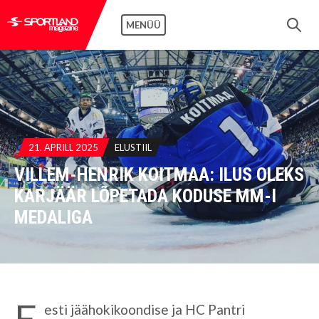
MENÜÜ
21. APRILL 2025
ELUSTIIL
VILLEM-HENRIK KOITMAA: ILUS OLEKS
KARJÄÄR LÕPETADA KODUSE MM-I
MEDALIGA
E
esti jäähokikoondise ja HC Pantri