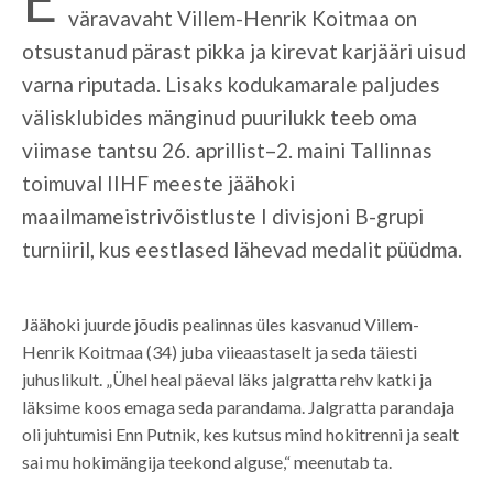
väravavaht Villem-Henrik Koitmaa on
otsustanud pärast pikka ja kirevat karjääri uisud
varna riputada. Lisaks kodukamarale paljudes
välisklubides mänginud puurilukk teeb oma
viimase tantsu 26. aprillist–2. maini Tallinnas
toimuval IIHF meeste jäähoki
maailmameistrivõistluste I divisjoni B-grupi
turniiril, kus eestlased lähevad medalit püüdma.
Jäähoki juurde jõudis pealinnas üles kasvanud Villem-
Henrik Koitmaa (34) juba viieaastaselt ja seda täiesti
juhuslikult. „Ühel heal päeval läks jalgratta rehv katki ja
läksime koos emaga seda parandama. Jalgratta parandaja
oli juhtumisi Enn Putnik, kes kutsus mind hokitrenni ja sealt
sai mu hokimängija teekond alguse,“ meenutab ta.