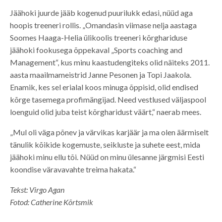
Jäähoki juurde jääb kogenud puurilukk edasi, nüüd aga
hoopis treeneri rollis. „Omandasin viimase nelja aastaga
Soomes Haaga-Helia ülikoolis treeneri kõrghariduse
jäähoki fookusega õppekaval „Sports coaching and
Management“, kus minu kaastudengiteks olid näiteks 2011.
aasta maailmameistrid Janne Pesonen ja Topi Jaakola.
Enamik, kes sel erialal koos minuga õppisid, olid endised
kõrge tasemega profimängijad. Need vestlused väljaspool
loenguid olid juba teist kõrgharidust väärt,“ naerab mees.
„Mul oli väga põnev ja värvikas karjäär ja ma olen äärmiselt
tänulik kõikide kogemuste, seikluste ja suhete eest, mida
jäähoki minu ellu tõi. Nüüd on minu ülesanne järgmisi Eesti
koondise väravavahte treima hakata.“
Tekst: Virgo Agan
Fotod: Catherine Kõrtsmik