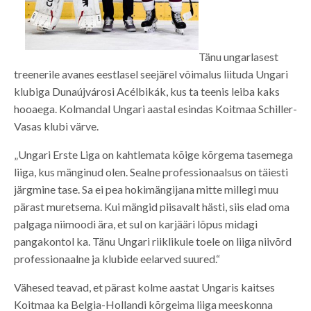
Tänu ungarlasest
treenerile avanes eestlasel seejärel võimalus liituda Ungari
klubiga Dunaújvárosi Acélbikák, kus ta teenis leiba kaks
hooaega. Kolmandal Ungari aastal esindas Koitmaa Schiller-
Vasas klubi värve.
„Ungari Erste Liga on kahtlemata kõige kõrgema tasemega
liiga, kus mänginud olen. Sealne professionaalsus on täiesti
järgmine tase. Sa ei pea hokimängijana mitte millegi muu
pärast muretsema. Kui mängid piisavalt hästi, siis elad oma
palgaga niimoodi ära, et sul on karjääri lõpus midagi
pangakontol ka. Tänu Ungari riiklikule toele on liiga niivõrd
professionaalne ja klubide eelarved suured.“
Vähesed teavad, et pärast kolme aastat Ungaris kaitses
Koitmaa ka Belgia-Hollandi kõrgeima liiga meeskonna