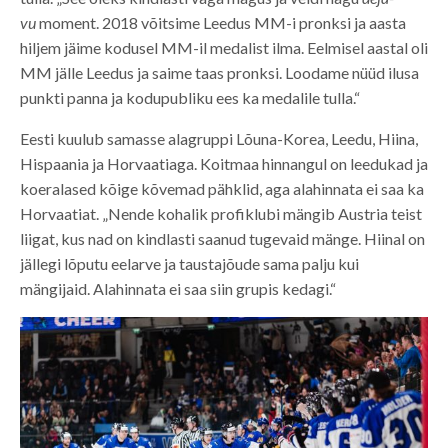
vu
moment. 2018 võitsime Leedus MM-i pronksi ja aasta
hiljem jäime kodusel MM-il medalist ilma. Eelmisel aastal oli
MM jälle Leedus ja saime taas pronksi. Loodame nüüd ilusa
punkti panna ja kodupubliku ees ka medalile tulla.“
Eesti kuulub samasse alagruppi Lõuna-Korea, Leedu, Hiina,
Hispaania ja Horvaatiaga. Koitmaa hinnangul on leedukad ja
koeralased kõige kõvemad pähklid, aga alahinnata ei saa ka
Horvaatiat. „Nende kohalik profiklubi mängib Austria teist
liigat, kus nad on kindlasti saanud tugevaid mänge. Hiinal on
jällegi lõputu eelarve ja taustajõude sama palju kui
mängijaid. Alahinnata ei saa siin grupis kedagi.“