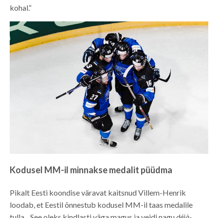
kohal.“
Kodusel MM-il minnakse medalit püüdma
Pikalt Eesti koondise väravat kaitsnud Villem-Henrik
loodab, et Eestil õnnestub kodusel MM-il taas medalile
tulla. „See oleks kindlasti väga magus ja veidi nagu
déjà-