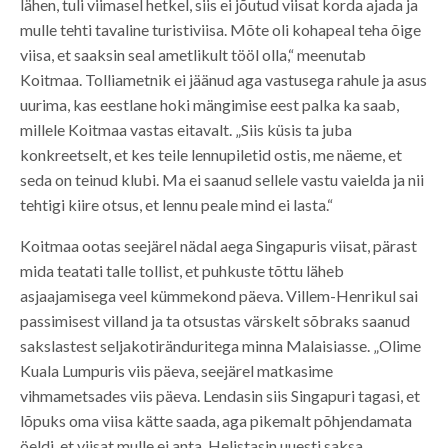
lähen, tuli viimasel hetkel, siis ei jõutud viisat korda ajada ja
mulle tehti tavaline turistiviisa. Mõte oli kohapeal teha õige
viisa, et saaksin seal ametlikult tööl olla,“ meenutab
Koitmaa. Tolliametnik ei jäänud aga vastusega rahule ja asus
uurima, kas eestlane hoki mängimise eest palka ka saab,
millele Koitmaa vastas eitavalt. „Siis küsis ta juba
konkreetselt, et kes teile lennupiletid ostis, me näeme, et
seda on teinud klubi. Ma ei saanud sellele vastu vaielda ja nii
tehtigi kiire otsus, et lennu peale mind ei lasta.“
Koitmaa ootas seejärel nädal aega Singapuris viisat, pärast
mida teatati talle tollist, et puhkuste tõttu läheb
asjaajamisega veel kümmekond päeva. Villem-Henrikul sai
passimisest villand ja ta otsustas värskelt sõbraks saanud
sakslastest seljakotiränduritega minna Malaisiasse. „Olime
Kuala Lumpuris viis päeva, seejärel matkasime
vihmametsades viis päeva. Lendasin siis Singapuri tagasi, et
lõpuks oma viisa kätte saada, aga pikemalt põhjendamata
öeldi, et viisat mulle ei anta. Helistasin uuesti saksa