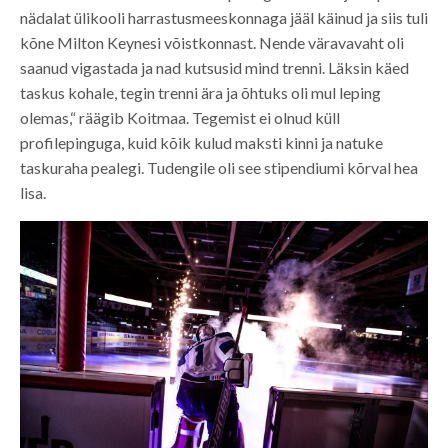
nädalat ülikooli harrastusmeeskonnaga jääl käinud ja siis tuli
kõne Milton Keynesi võistkonnast. Nende väravavaht oli
saanud vigastada ja nad kutsusid mind trenni. Läksin käed
taskus kohale, tegin trenni ära ja õhtuks oli mul leping
olemas,“ räägib Koitmaa. Tegemist ei olnud küll
profilepinguga, kuid kõik kulud maksti kinni ja natuke
taskuraha pealegi. Tudengile oli see stipendiumi kõrval hea
lisa.