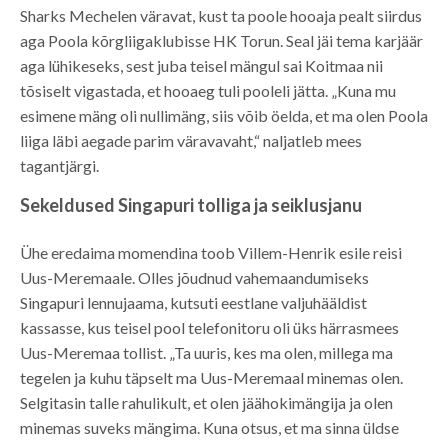
Sharks Mechelen väravat, kust ta poole hooaja pealt siirdus
aga Poola kõrgliigaklubisse HK Torun. Seal jäi tema karjäär
aga lühikeseks, sest juba teisel mängul sai Koitmaa nii
tõsiselt vigastada, et hooaeg tuli pooleli jätta. „Kuna mu
esimene mäng oli nullimäng, siis võib öelda, et ma olen Poola
liiga läbi aegade parim väravavaht,“ naljatleb mees
tagantjärgi.
Sekeldused Singapuri tolliga ja seiklusjanu
Ühe eredaima momendina toob Villem-Henrik esile reisi
Uus-Meremaale. Olles jõudnud vahemaandumiseks
Singapuri lennujaama, kutsuti eestlane valjuhääldist
kassasse, kus teisel pool telefonitoru oli üks härrasmees
Uus-Meremaa tollist. „Ta uuris, kes ma olen, millega ma
tegelen ja kuhu täpselt ma Uus-Meremaal minemas olen.
Selgitasin talle rahulikult, et olen jäähokimängija ja olen
minemas suveks mängima. Kuna otsus, et ma sinna üldse