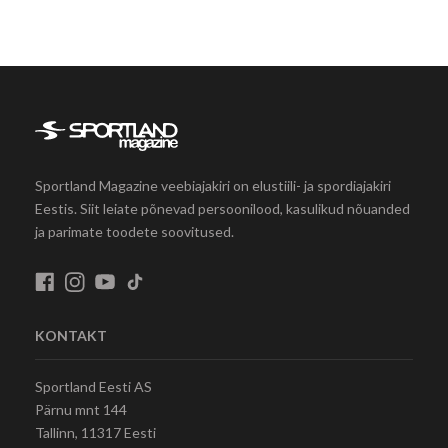
Sportland Magazine veebiajakiri on elustiili- ja spordiajakiri
Eestis. Siit leiate põnevad persoonilood, kasulikud nõuanded
ja parimate toodete soovitused.
KONTAKT
Sportland Eesti AS
Pärnu mnt 144
Tallinn, 11317 Eesti