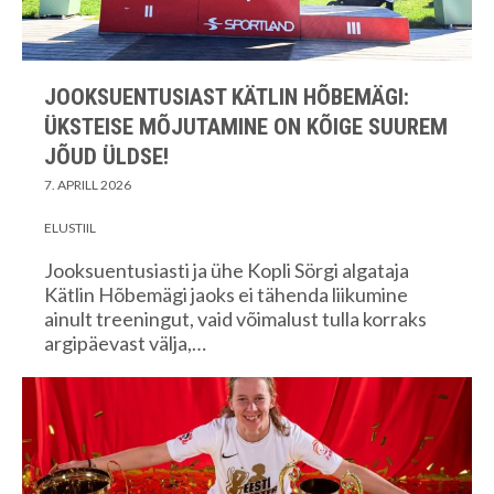
JOOKSUENTUSIAST KÄTLIN HÕBEMÄGI:
ÜKSTEISE MÕJUTAMINE ON KÕIGE SUUREM
JÕUD ÜLDSE!
7. APRILL 2026
ELUSTIIL
Jooksuentusiasti ja ühe Kopli Sörgi algataja
Kätlin Hõbemägi jaoks ei tähenda liikumine
ainult treeningut, vaid võimalust tulla korraks
argipäevast välja,…