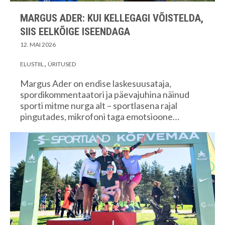
MARGUS ADER: KUI KELLEGAGI VÕISTELDA,
SIIS EELKÕIGE ISEENDAGA
12. MAI 2026
ELUSTIIL
ÜRITUSED
Margus Ader on endise laskesuusataja,
spordikommentaatori ja päevajuhina näinud
sporti mitme nurga alt – sportlasena rajal
pingutades, mikrofoni taga emotsioone…