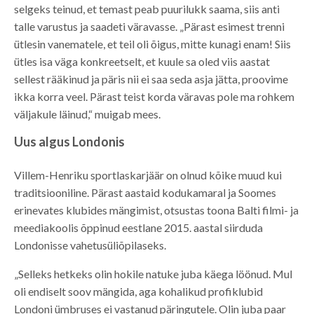
selgeks teinud, et temast peab puurilukk saama, siis anti
talle varustus ja saadeti väravasse. „Pärast esimest trenni
ütlesin vanematele, et teil oli õigus, mitte kunagi enam! Siis
ütles isa väga konkreetselt, et kuule sa oled viis aastat
sellest rääkinud ja päris nii ei saa seda asja jätta, proovime
ikka korra veel. Pärast teist korda väravas pole ma rohkem
väljakule läinud,“ muigab mees.
Uus algus Londonis
Villem-Henriku sportlaskarjäär on olnud kõike muud kui
traditsiooniline. Pärast aastaid kodukamaral ja Soomes
erinevates klubides mängimist, otsustas toona Balti filmi- ja
meediakoolis õppinud eestlane 2015. aastal siirduda
Londonisse vahetusüliõpilaseks.
„Selleks hetkeks olin hokile natuke juba käega löönud. Mul
oli endiselt soov mängida, aga kohalikud profiklubid
Londoni ümbruses ei vastanud päringutele. Olin juba paar