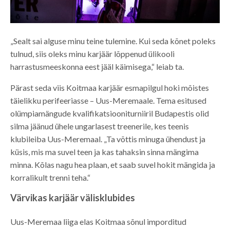
„Sealt sai alguse minu teine tulemine. Kui seda kõnet poleks
tulnud, siis oleks minu karjäär lõppenud ülikooli
harrastusmeeskonna eest jääl käimisega,“ leiab ta.
Pärast seda viis Koitmaa karjäär esmapilgul hoki mõistes
täielikku perifeeriasse – Uus-Meremaale. Tema esitused
olümpiamängude kvalifikatsiooniturniiril Budapestis olid
silma jäänud ühele ungarlasest treenerile, kes teenis
klubileiba Uus-Meremaal. „Ta võttis minuga ühendust ja
küsis, mis ma suvel teen ja kas tahaksin sinna mängima
minna. Kõlas nagu hea plaan, et saab suvel hokit mängida ja
korralikult trenni teha.“
Värvikas karjäär välisklubides
Uus-Meremaa liiga elas Koitmaa sõnul imporditud