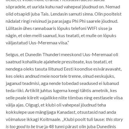
sõpradele, et uurida kuhu nad vahepeal jõudnud on. Nemad
olid otsapidi juba Tais. Lendasin samuti sinna. Olin poolteist
nädalat ringi reisinud ja parasjagu Phi Phi saarele jõudnud.
Lülitasin ühes rannabaaris lõpuks telefoni WIFI sisse ja
nägin, et olen meili saanud, kus teatati, et mulle on lõpuks
väljastatud Uus-Meremaa viisa.“
Selgus, et Dunedin Thunderi meeskond Uus-Meremaal oli
saatnud kohalikule ajalehele pressiteate, kus teatati, et
nendega oleks tasuta liitunud Eesti koondise esiväravavaht,
kes oleks andnud meie noortele trenne, olnud eeskujuks,
jaganud teadmisi, aga nende tobedad seadused ei lubanud
teda riiki. Artiklit juhtus lugema keegi tähtis ametnik, kes
selle peale kiirelt vajalikke niite tõmbas ning eestlasele viisa
välja ajas. Olgugi, et klubi oli vahepeal jõudnud teha
kokkulepe uue mängijaga Kanadast, otsustasid nad anda
võimaluse ikkagi Koitmaale. „Klubi poolt tuli lause:
this story
is too good to be true
ja 48 tunni pärast olin juba Dunedinis