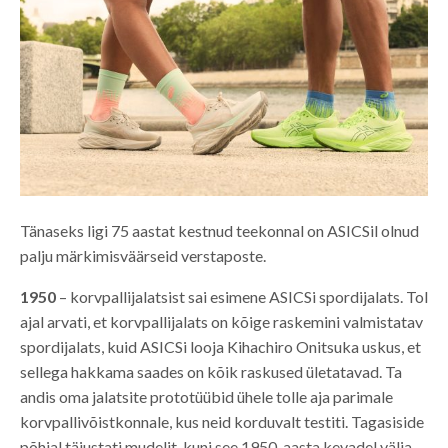
Tänaseks ligi 75 aastat kestnud teekonnal on ASICSil olnud
palju märkimisväärseid verstaposte.
1950
– korvpallijalatsist sai esimene ASICSi spordijalats. Tol
ajal arvati, et korvpallijalats on kõige raskemini valmistatav
spordijalats, kuid ASICSi looja Kihachiro Onitsuka uskus, et
sellega hakkama saades on kõik raskused ületatavad. Ta
andis oma jalatsite prototüübid ühele tolle aja parimale
korvpallivõistkonnale, kus neid korduvalt testiti. Tagasiside
põhjal täiustati mudelit, kuni see 1950. aasta kevadel välja