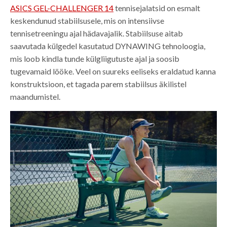
ASICS GEL-CHALLENGER 14
tennisejalatsid on esmalt
keskendunud stabiilsusele, mis on intensiivse
tennisetreeningu ajal hädavajalik. Stabiilsuse aitab
saavutada külgedel kasutatud DYNAWING tehnoloogia,
mis loob kindla tunde külgliigutuste ajal ja soosib
tugevamaid lööke. Veel on suureks eeliseks eraldatud kanna
konstruktsioon, et tagada parem stabiilsus äkilistel
maandumistel.