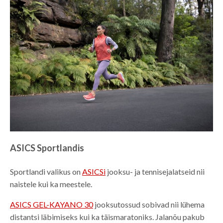
ASICS Sportlandis
Sportlandi valikus on
ASICSi
jooksu- ja tennisejalatseid nii
naistele kui ka meestele.
ASICS GEL-KAYANO 30
jooksutossud sobivad nii lühema
distantsi läbimiseks kui ka täismaratoniks. Jalanõu pakub