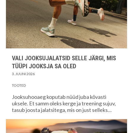
VALI JOOKSUJALATSID SELLE JÄRGI, MIS
TÜÜPI JOOKSJA SA OLED
3. JUUNI 2026
TOOTED
Jooksuhooaeg koputab nüüd juba kõvasti
uksele. Et samm oleks kerge ja treening sujuv,
tasub joosta jalatsitega, mis on just selleks…