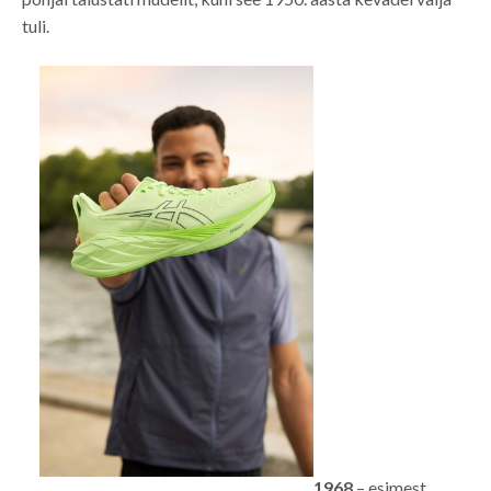
tuli.
1968
– esimest