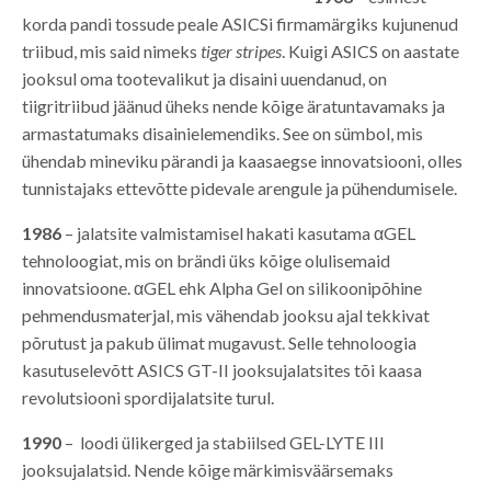
korda pandi tossude peale ASICSi firmamärgiks kujunenud
triibud, mis said nimeks
tiger stripes
. Kuigi ASICS on aastate
jooksul oma tootevalikut ja disaini uuendanud, on
tiigritriibud jäänud üheks nende kõige äratuntavamaks ja
armastatumaks disainielemendiks. See on sümbol, mis
ühendab mineviku pärandi ja kaasaegse innovatsiooni, olles
tunnistajaks ettevõtte pidevale arengule ja pühendumisele.
1986
– jalatsite valmistamisel hakati kasutama αGEL
tehnoloogiat, mis on brändi üks kõige olulisemaid
innovatsioone. αGEL ehk Alpha Gel on silikoonipõhine
pehmendusmaterjal, mis vähendab jooksu ajal tekkivat
põrutust ja pakub ülimat mugavust. Selle tehnoloogia
kasutuselevõtt ASICS GT-II jooksujalatsites tõi kaasa
revolutsiooni spordijalatsite turul.
1990
– loodi ülikerged ja stabiilsed GEL-LYTE III
jooksujalatsid. Nende kõige märkimisväärsemaks