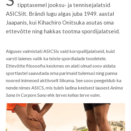
tipptasemel jooksu- ja tennisejalatsid
ASICSilt. Brändi lugu algas juba 1949. aastal
Jaapanis, kui Kihachiro Onitsuka asutas oma
ettevõtte ning hakkas tootma spordijalatseid.
Alguses valmistati ASICSis vaid korvpallijalatseid, kuid
varsti laienes valik ka teiste spordialade toodetele.
Ettevõtte filosoofia keskmes on alati olnud soov aidata
sportlastel saavutada oma parimaid tulemusi ning panna
noored inimesed aktiivselt liikuma. See soov peegeldub ka
nende nimes ASICS, mis tuleb ladina keelsest lausest
Anima
Sana In Corpore Sano
ehk
terves kehas terve vaim
.