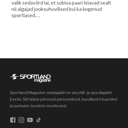
valik sedavõrd lai, et sobiva paari leiavad sealt
nii algajad jooksuhuvilised kui ka kogenud
sportlased.…
Sportland Magazine veebiajakiri on elustiili- ja spordiajakiri
Eestis. Siit leiate põnevad persoonilood, kasulikud nõuanded
ja parimate toodete soovitused.