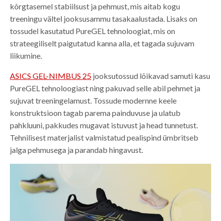
kõrgtasemel stabiilsust ja pehmust, mis aitab kogu
treeningu vältel jooksusammu tasakaalustada. Lisaks on
tossudel kasutatud PureGEL tehnoloogiat, mis on
strateegiliselt paigutatud kanna alla, et tagada sujuvam
liikumine.
ASICS GEL-NIMBUS 25
jooksutossud lõikavad samuti kasu
PureGEL tehnoloogiast ning pakuvad selle abil pehmet ja
sujuvat treeningelamust. Tossude modernne keele
konstruktsioon tagab parema painduvuse ja ulatub
pahkluuni, pakkudes mugavat istuvust ja head tunnetust.
Tehnilisest materjalist valmistatud pealispind ümbritseb
jalga pehmusega ja parandab hingavust.