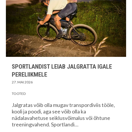
SPORTLANDIST LEIAB JALGRATTA IGALE
PERELIIKMELE
27. MAI 2026
TOOTED
Jalgratas võib olla mugav transpordiviis tööle,
kooli ja poodi, aga see võib olla ka
nädalavahetuse seiklusvõimalus või õhtune
treeningvahend. Sportlandi…