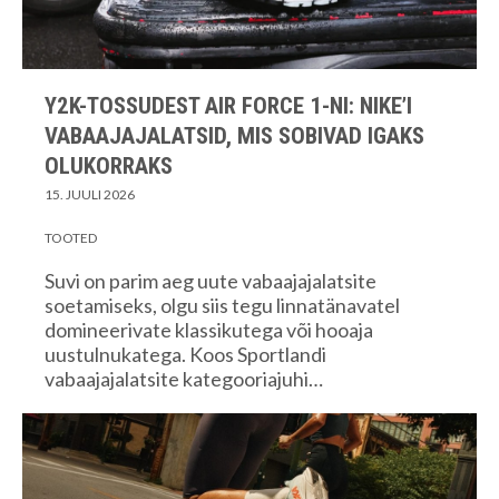
Y2K-TOSSUDEST AIR FORCE 1-NI: NIKE’I
VABAAJAJALATSID, MIS SOBIVAD IGAKS
OLUKORRAKS
15. JUULI 2026
TOOTED
Suvi on parim aeg uute vabaajajalatsite
soetamiseks, olgu siis tegu linnatänavatel
domineerivate klassikutega või hooaja
uustulnukatega. Koos Sportlandi
vabaajajalatsite kategooriajuhi…