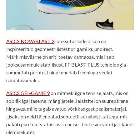
ASICS NOVABLAST 3
jooksutossude disain on
inspireeritud geomeetrilistest origami kujunditest.
Märkimisväärne on eriti toetav kannaosa, mis lisab
jooksusammule stabiilsust. FF BLAST PLUS tehnoloogia
summutab põrutust ning muudab treeningu veelgi
nauditavamaks.
ASICS GEL-GAME 9
on mitmekülgne tennisejalats, mis on
sobilik igal tasemel mängijatele. Jalatsitel on suurepärane
hingavus, mille tagab avatud võrkkangast pealismaterjal.
Lisaks on neid täiendatud sünteetilise nahast kattega, mis
pakub paremat stabiilsust tennises tihti esinevatel järskudel
üleminekutel.