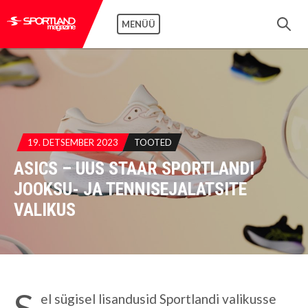
MENÜÜ
19. DETSEMBER 2023
TOOTED
ASICS – UUS STAAR SPORTLANDI
JOOKSU- JA TENNISEJALATSITE
VALIKUS
S
el sügisel lisandusid Sportlandi valikusse