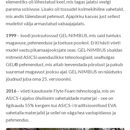
elementiks oli lõhestatud keel, mis tagas jalatsi veelgi
parema sobivuse. Lisaks oli tossudel kolmekihiline vahetald,
mis andis täiendavat pehmust. Ajapikku kasvas just sellest
mudelist välja armastatud vabaajajalats.
1999
– loodi jooksutossud GEL-NIMBUS, mis said tuntuks
mugavuse, pehmenduse ja toetuse poolest. Eriti hästi võeti
mudel vastu pikamaajooksjate seas. GEL-NIMBUS sisaldas
mitmeid ASICSi uuenduslikke tehnoloogiaid, sealhulgas
GEL® pehmendust, mis aitab leevendada põrutust ja pakub
suuremat mugavust jooksu ajal. GEL-NIMBUS on nüüdseks
jõudnud juba oma 25. versioonini.
2016
– võeti kasutusele Flyte Foam tehnoloogia, mis on
ASICS-i ajaloo õhuliseim vahetaldade materjal – see on
ligikaudu 55% kergem kui ASICS-i traditsioonilised EVA
vahetalla materjalid ja sellel on väga hea vastupidavus ja
pehmendus.