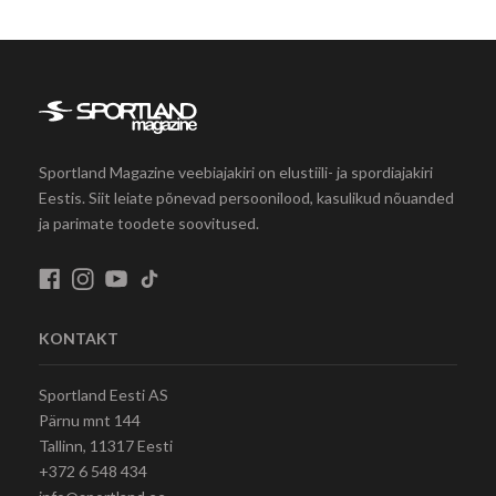
Sportland Magazine veebiajakiri on elustiili- ja spordiajakiri
Eestis. Siit leiate põnevad persoonilood, kasulikud nõuanded
ja parimate toodete soovitused.
KONTAKT
Sportland Eesti AS
Pärnu mnt 144
Tallinn, 11317 Eesti
+372 6 548 434