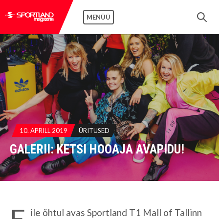
MENÜÜ
10. APRILL 2019
ÜRITUSED
GALERII: KETSI HOOAJA AVAPIDU!
E
ile õhtul avas Sportland T1 Mall of Tallinn