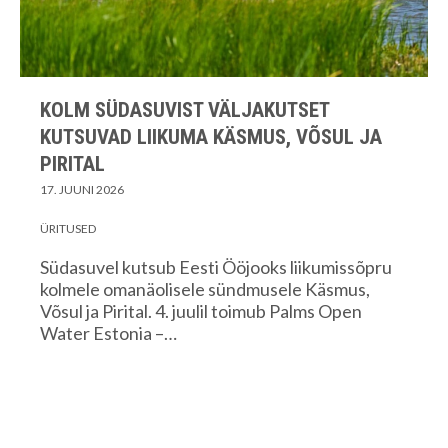
KOLM SÜDASUVIST VÄLJAKUTSET
KUTSUVAD LIIKUMA KÄSMUS, VÕSUL JA
PIRITAL
17. JUUNI 2026
ÜRITUSED
Südasuvel kutsub Eesti Ööjooks liikumissõpru
kolmele omanäolisele sündmusele Käsmus,
Võsul ja Pirital. 4. juulil toimub Palms Open
Water Estonia –…