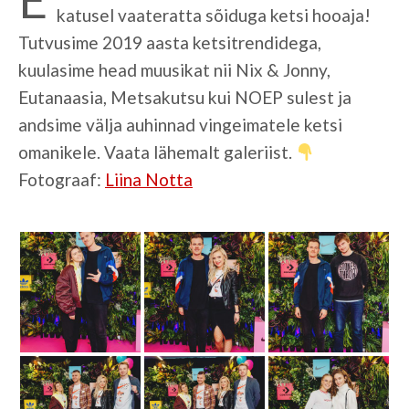
katusel vaateratta sõiduga ketsi hooaja!
Tutvusime 2019 aasta ketsitrendidega,
kuulasime head muusikat nii Nix & Jonny,
Eutanaasia, Metsakutsu kui NOEP sulest ja
andsime välja auhinnad vingeimatele ketsi
omanikele. Vaata lähemalt galeriist.
Fotograaf:
Liina Notta