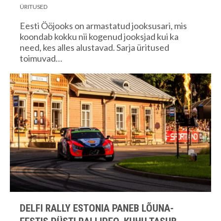
ÜRITUSED
Eesti Ööjooks on armastatud jooksusari, mis
koondab kokku nii kogenud jooksjad kui ka
need, kes alles alustavad. Sarja üritused
toimuvad…
DELFI RALLY ESTONIA PANEB LÕUNA-