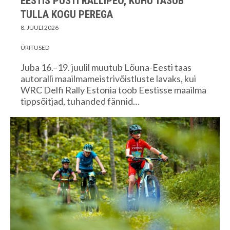
EESTIS PÜSTI RALLIPEO, KUHU TASUB
TULLA KOGU PEREGA
8. JUULI 2026
ÜRITUSED
Juba 16.–19. juulil muutub Lõuna-Eesti taas
autoralli maailmameistrivõistluste lavaks, kui
WRC Delfi Rally Estonia toob Eestisse maailma
tippsõitjad, tuhanded fännid…