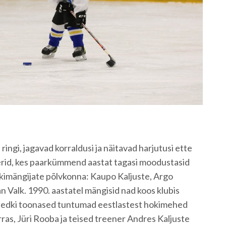
ingi, jagavad korraldusi ja näitavad harjutusi ette
nerid, kes paarkümmend aastat tagasi moodustasid
kimängijate põlvkonna: Kaupo Kaljuste, Argo
an Valk. 1990. aastatel mängisid nad koos klubis
sedki toonased tuntumad eestlastest hokimehed
ras, Jüri Rooba ja teised treener Andres Kaljuste