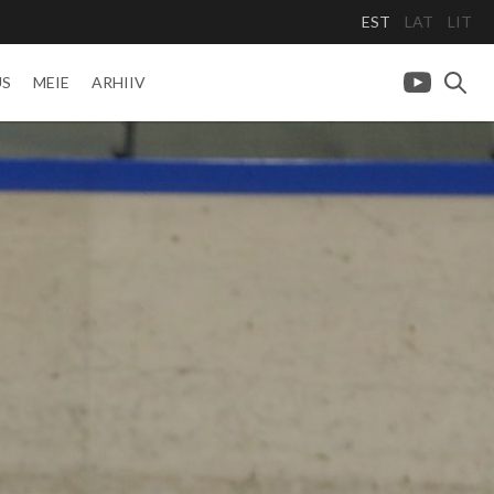
EST
LAT
LIT
US
MEIE
ARHIIV