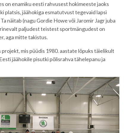
 kes on enamiku eesti rahvusest hokimeeste jaoks
i platsis, jäähokiga esmatutvust tegevaid lapsi
Ta näitab (nagu Gordie Howe või Jaromir Jagr juba
rinevalt paljudest teistest sportmängudest on
r, aga mitte takistus.
projekt, mis püüdis 1980. aastate lõpuks täielikult
sti jäähokile pisutki põlisrahva tähelepanu ja