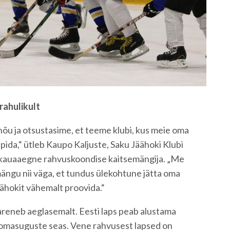
rahulikult
 nõu ja otsustasime, et teeme klubi, kus meie oma
pida,“ ütleb Kaupo Kaljuste, Saku Jäähoki Klubi
 kauaaegne rahvuskoondise kaitsemängija. „Me
ängu nii väga, et tundus ülekohtune jätta oma
äähokit vähemalt proovida.“
e areneb aeglasemalt. Eesti laps peab alustama
omasuguste seas. Vene rahvusest lapsed on