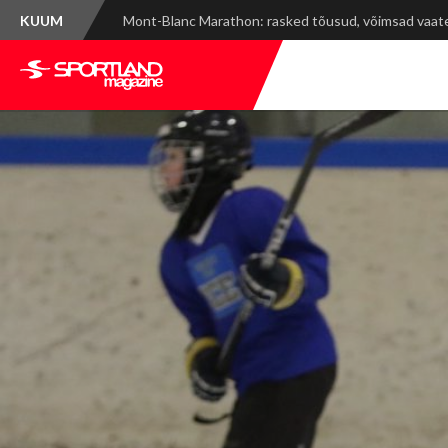
KUUM
Spordinädala kokkuvõte: WRC Delfi Rally Estonia ja ti