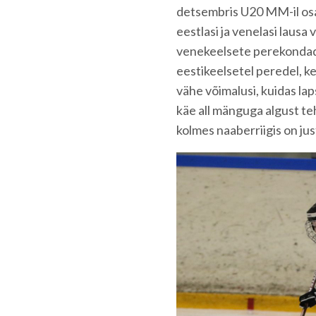
detsembris U20 MM-il osa
eestlasi ja venelasi lausa
venekeelsete perekondade 
eestikeelsetel peredel, ke
vähe võimalusi, kuidas la
käe all mänguga algust te
kolmes naaberriigis on ju