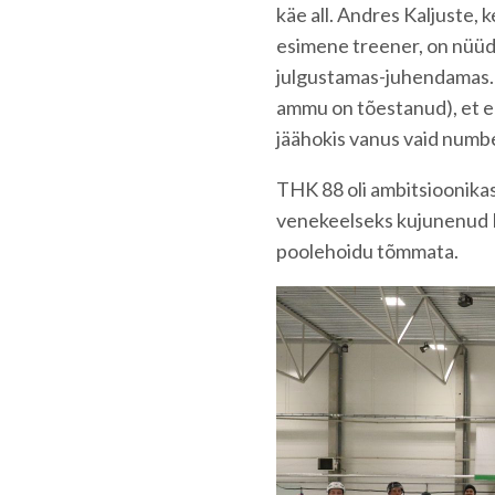
käe all. Andres Kaljuste,
esimene treener, on nüüdk
julgustamas-juhendamas. 
ammu on tõestanud), et e
jäähokis vanus vaid numbe
THK 88 oli ambitsioonikas 
venekeelseks kujunenud Ee
poolehoidu tõmmata.