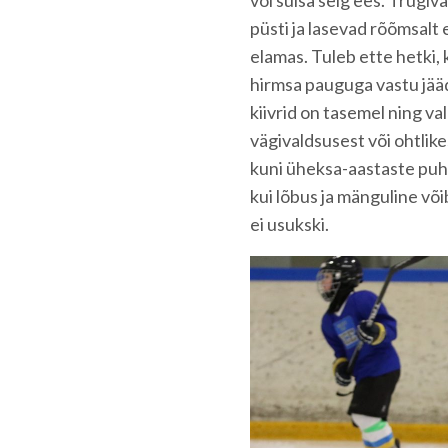
või suisa selg ees. Trügiv
püsti ja lasevad rõõmsalt
elamas. Tuleb ette hetki, 
hirmsa pauguga vastu jääd
kiivrid on tasemel ning va
vägivaldsusest või ohtlike
kuni üheksa-aastaste puhul
kui lõbus ja mänguline võib
ei usukski.