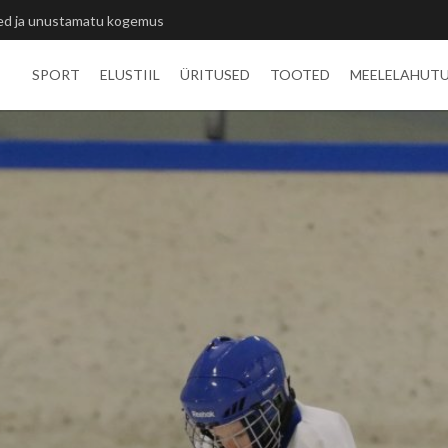
itlivõistluste medalid
SPORT
ELUSTIIL
ÜRITUSED
TOOTED
MEELELAHUT