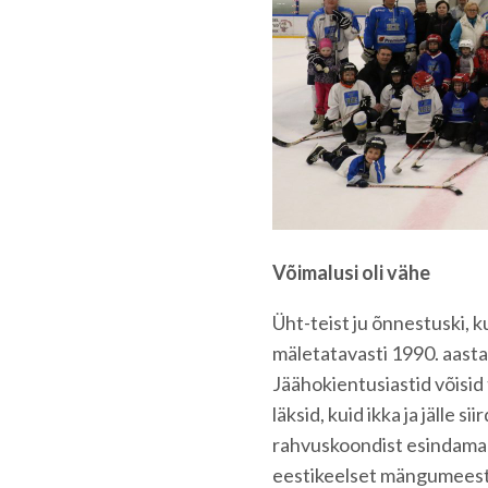
Võimalusi oli vähe
Üht-teist ju õnnestuski, k
mäletatavasti 1990. aastat
Jäähokientusiastid võisid
läksid, kuid ikka ja jälle si
rahvuskoondist esindama 
eestikeelset mängumeest