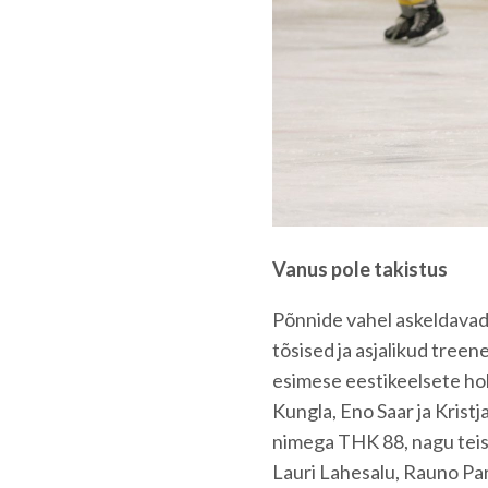
Vanus pole takistus
Põnnide vahel askeldavad r
tõsised ja asjalikud tree
esimese eestikeelsete ho
Kungla, Eno Saar ja Kristj
nimega THK 88, nagu tei
Lauri Lahesalu, Rauno Par