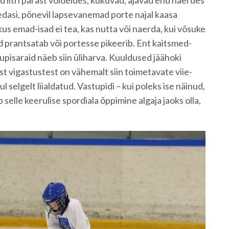
ad litri pärast võideldes, kukuvad, ajavad end naerdes
 edasi, põnevil lapsevanemad porte najal kaasa
kus emad-isad ei tea, kas nutta või naerda, kui võsuke
 prantsatab või portesse pikeerib. Ent kaitsmed-
lupisaraid näeb siin üliharva. Kuuldused jäähoki
st vigastustest on vähemalt siin toimetavate viie-
 selgelt liialdatud. Vastupidi – kui poleks ise näinud,
 selle keerulise spordiala õppimine algaja jaoks olla,