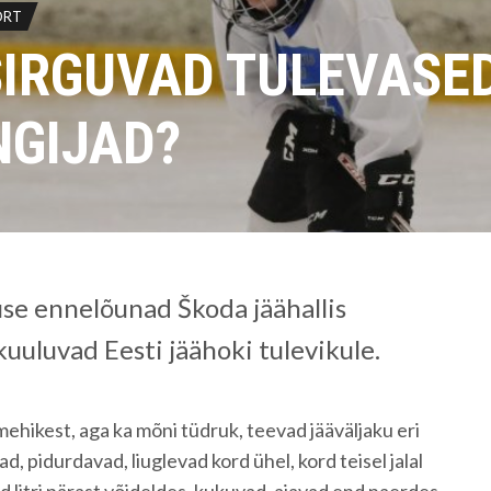
ORT
SIRGUVAD TULEVASE
GIJAD?
se ennelõunad Škoda jäähallis
uuluvad Eesti jäähoki tulevikule.
hikest, aga ka mõni tüdruk, teevad jääväljaku eri
d, pidurdavad, liuglevad kord ühel, kord teisel jalal