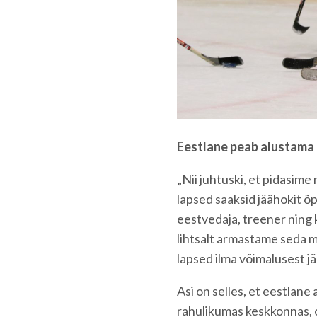
Eestlane peab alustama 
„Nii juhtuski, et pidasime
lapsed saaksid jäähokit õp
eestvedaja, treener ning
lihtsalt armastame seda m
lapsed ilma võimalusest j
Asi on selles, et eestlan
rahulikumas keskkonnas, 