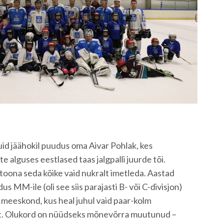
uid jäähokil puudus oma Aivar Pohlak, kes
e alguses eestlased taas jalgpalli juurde tõi.
 toona seda kõike vaid nukralt imetleda. Aastad
irdus MM-ile (oli see siis parajasti B- või C-divisjon)
meeskond, kus heal juhul vaid paar-kolm
. Olukord on nüüdseks mõnevõrra muutunud –