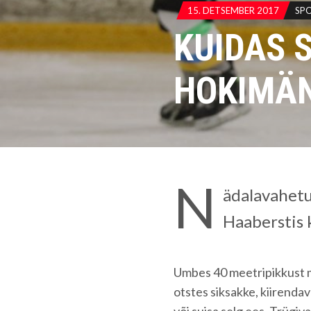
15. DETSEMBER 2017
SP
KUIDAS 
HOKIMÄN
N
ädalavahetu
Haaberstis k
Umbes 40 meetripikkust me
otstes siksakke, kiirendava