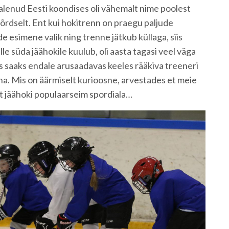
lenud Eesti koondises oli vähemalt nime poolest
 võrdselt. Ent kui hokitrenn on praegu paljude
esimene valik ning trenne jätkub küllaga, siis
lle süda jäähokile kuulub, oli aasta tagasi veel väga
ps saaks endale arusaadavas keeles rääkiva treeneri
ha. Mis on äärmiselt kurioosne, arvestades et meie
st jäähoki populaarseim spordiala…