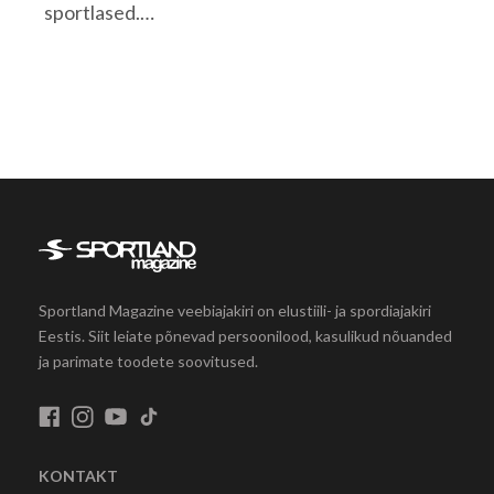
sportlased.…
Sportland Magazine veebiajakiri on elustiili- ja spordiajakiri
Eestis. Siit leiate põnevad persoonilood, kasulikud nõuanded
ja parimate toodete soovitused.
KONTAKT