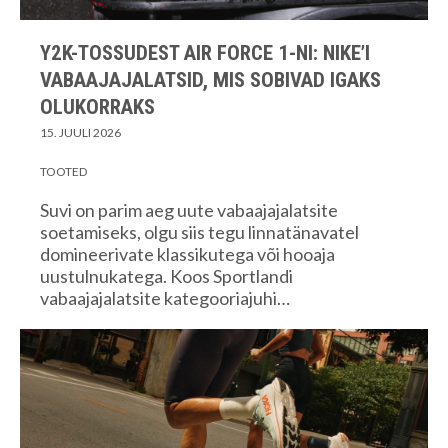
Y2K-TOSSUDEST AIR FORCE 1-NI: NIKE’I
VABAAJAJALATSID, MIS SOBIVAD IGAKS
OLUKORRAKS
15. JUULI 2026
TOOTED
Suvi on parim aeg uute vabaajajalatsite
soetamiseks, olgu siis tegu linnatänavatel
domineerivate klassikutega või hooaja
uustulnukatega. Koos Sportlandi
vabaajajalatsite kategooriajuhi…