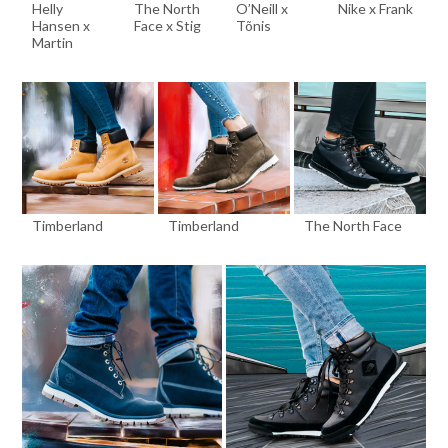
Helly
The North
O’Neill x
Nike x Frank
Hansen x
Face x Stig
Tõnis
Martin
Timberland
Timberland
The North Face