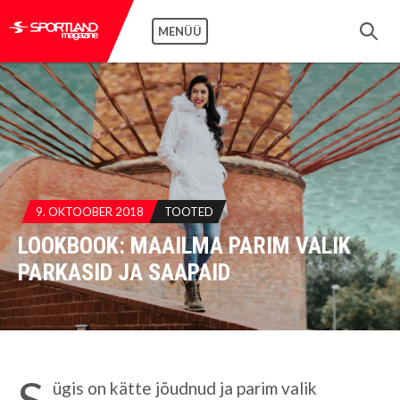
MENÜÜ
9. OKTOOBER 2018
TOOTED
LOOKBOOK: MAAILMA PARIM VALIK
PARKASID JA SAAPAID
S
ügis on kätte jõudnud ja parim valik