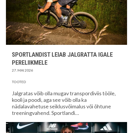
SPORTLANDIST LEIAB JALGRATTA IGALE
PERELIIKMELE
27. MAI 2026
TOOTED
Jalgratas võib olla mugav transpordiviis tööle,
kooli ja poodi, aga see võib olla ka
nädalavahetuse seiklusvõimalus või õhtune
treeningvahend. Sportlandi…