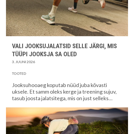
VALI JOOKSUJALATSID SELLE JÄRGI, MIS
TÜÜPI JOOKSJA SA OLED
3. JUUNI 2026
TOOTED
Jooksuhooaeg koputab nüüd juba kõvasti
uksele. Et samm oleks kerge ja treening sujuv,
tasub joosta jalatsitega, mis on just selleks…