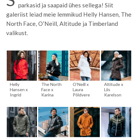
parkasid ja saapaid ühes sellega! Siit
galeriist leiad meie lemmikud Helly Hansen, The
North Face, O’Neill, Altitude ja Timberland
valikust.
Helly
The North
O’Neill x
Altitude x
Hansen x
Face x
Laura
Liis
Ingrid
Karina
Põldvere
Karelson