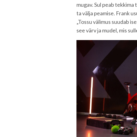
mugav. Sul peab tekkima tu
ta välja peamise. Frank usu
„Tossu välimus suudab isel
see värv ja mudel, mis sul