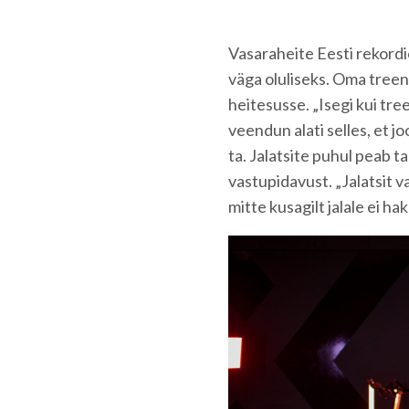
Vasaraheite Eesti rekord
väga oluliseks. Oma treeni
heitesusse. „Isegi kui tre
veendun alati selles, et j
ta. Jalatsite puhul peab t
vastupidavust. „Jalatsit va
mitte kusagilt jalale ei h