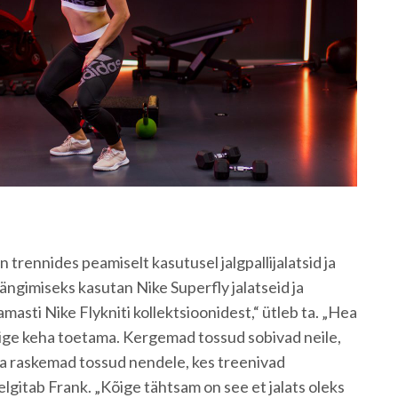
n trennides peamiselt kasutusel jalgpallijalatsid ja
ängimiseks kasutan Nike Superfly jalatseid ja
asti Nike Flykniti kollektsioonidest,“ ütleb ta. „Hea
õige keha toetama. Kergemad tossud sobivad neile,
ja raskemad tossud nendele, kes treenivad
lgitab Frank. „Kõige tähtsam on see et jalats oleks