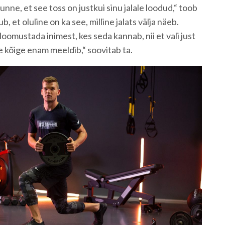
nne, et see toss on justkui sinu jalale loodud,“ toob
b, et oluline on ka see, milline jalats välja näeb.
oomustada inimest, kes seda kannab, nii et vali just
le kõige enam meeldib,“ soovitab ta.