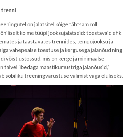
 trenni
eeningutel on jalatsitel kõige tähtsam roll
õhiliselt kolme tüüpi jooksujalatseid: toestavaid ehk
emates ja taastavates trennides, tempojooksu ja
jalga vahepealse toestuse ja kergusega jalanõud ning
ldi võistlustossud, mis on kerge ja minimaalse
n talvel libedaga maastikumustriga jalanõusid,“
b sobiliku treeningvarustuse valimist väga oluliseks.