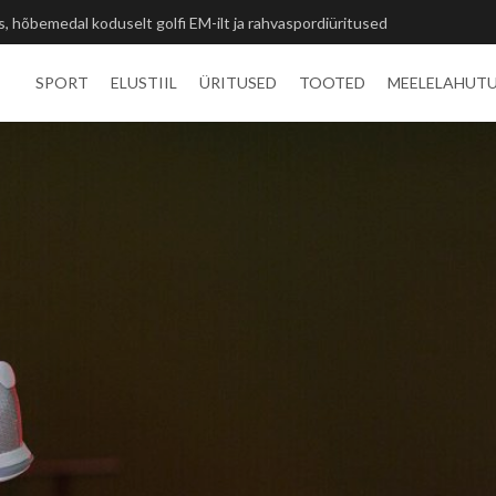
ted ja unustamatu kogemus
SPORT
ELUSTIIL
ÜRITUSED
TOOTED
MEELELAHUT