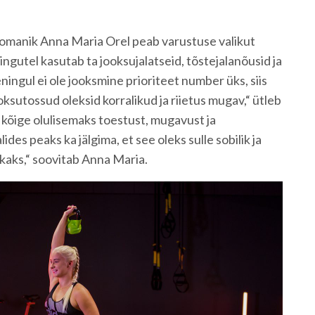
iomanik Anna Maria Orel peab varustuse valikut
ngutel kasutab ta jooksujalatseid, tõstejalanõusid ja
eningul ei ole jooksmine prioriteet number üks, siis
ooksutossud oleksid korralikud ja riietus mugav,“ ütleb
a kõige olulisemaks toestust, mugavust ja
lides peaks ka jälgima, et see oleks sulle sobilik ja
akkaks,“ soovitab Anna Maria.