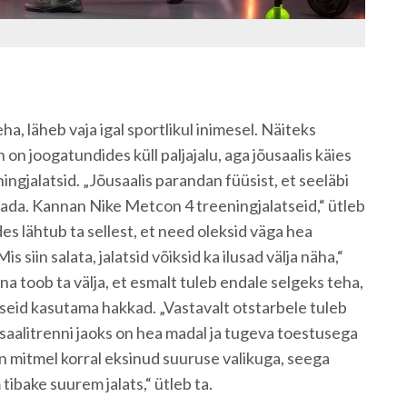
eha, läheb vaja igal sportlikul inimesel. Näiteks
 on joogatundides küll paljajalu, aga jõusaalis käies
ngjalatsid. „Jõusaalis parandan füüsist, et seeläbi
ada. Kannan Nike Metcon 4 treeningjalatseid,“ ütleb
lides lähtub ta sellest, et need oleksid väga hea
 siin salata, jalatsid võiksid ka ilusad välja näha,“
ena toob ta välja, et esmalt tuleb endale selgeks teha,
atseid kasutama hakkad. „Vastavalt otstarbele tuleb
s saalitrenni jaoks on hea madal ja tugeva toestusega
len mitmel korral eksinud suuruse valikuga, seega
tibake suurem jalats,“ ütleb ta.