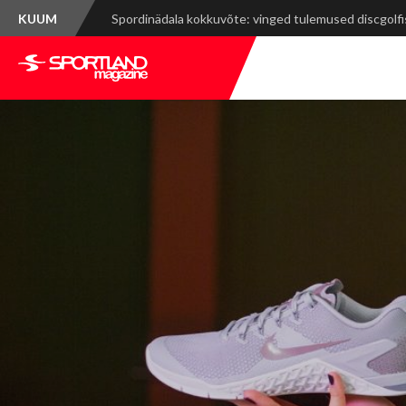
KUUM
Mont-Blanc Marathon: rasked tõusud, võimsad vaa