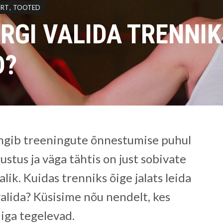
ORT
TOOTED
ÄRGI VALIDA TRENNI
D?
ngib treeningute õnnestumise puhul
rustus ja väga tähtis on just sobivate
alik. Kuidas trenniks õige jalats leida
 valida? Küsisime nõu nendelt, kes
iga tegelevad.