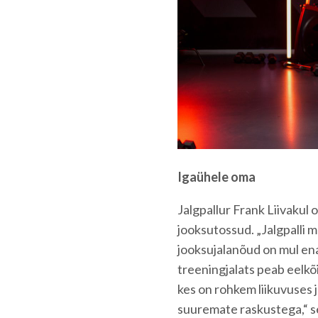
Igaühele oma
Jalgpallur Frank Liivakul o
jooksutossud. „Jalgpalli m
jooksujalanõud on mul enam
treeningjalats peab eelk
kes on rohkem liikuvuses 
suuremate raskustega,“ se