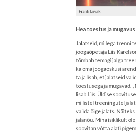
Frank Liivak
Hea toestus ja mugavus
Jalatseid, millega trenni t
joogaõpetaja Liis Karelson
tõmbab temagi jalga treeni
ka oma joogaoskusi arend
ta ja lisab, et jalatseid va
toestusega ja mugavad. „Mis
lisab Liis. Üldise soovitus
millistel treeningutel jal
valida õige jalats. Näitek
jalanõu. Mina isiklikult o
soovitan võtta alati pigem 