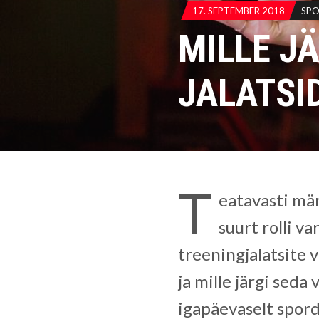
17. SEPTEMBER 2018
SP
MILLE J
JALATSI
T
eatavasti mä
suurt rolli va
treeningjalatsite v
ja mille järgi seda
igapäevaselt spord