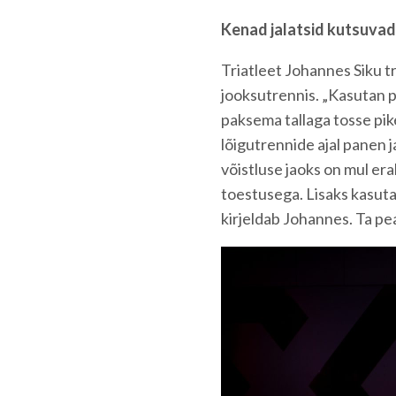
Kenad jalatsid kutsuvad
Triatleet Johannes Siku tr
jooksutrennis. „Kasutan p
paksema tallaga tosse pik
lõigutrennide ajal panen 
võistluse jaoks on mul era
toestusega. Lisaks kasuta
kirjeldab Johannes. Ta pea