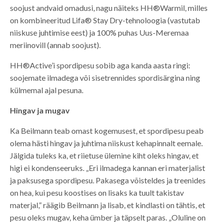
soojust andvaid omadusi, nagu näiteks HH®Warmil, milles
on kombineeritud Lifa® Stay Dry-tehnoloogia (vastutab
niiskuse juhtimise eest) ja 100% puhas Uus-Meremaa
meriinovill (annab soojust).
HH®Active’i spordipesu sobib aga kanda aasta ringi:
soojemate ilmadega või sisetrennides spordisärgina ning
külmemal ajal pesuna.
Hingav ja mugav
Ka Beilmann teab omast kogemusest, et spordipesu peab
olema hästi hingav ja juhtima niiskust kehapinnalt eemale.
Jälgida tuleks ka, et riietuse ülemine kiht oleks hingav, et
higi ei kondenseeruks. „Eri ilmadega kannan eri materjalist
ja paksusega spordipesu. Pakasega võisteldes ja treenides
on hea, kui pesu koostises on lisaks ka tuult takistav
materjal,” räägib Beilmann ja lisab, et kindlasti on tähtis, et
pesu oleks mugav, keha ümber ja täpselt paras. „Oluline on