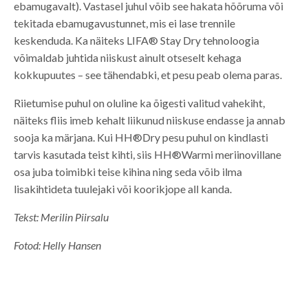
ebamugavalt). Vastasel juhul võib see hakata hõõruma või
tekitada ebamugavustunnet, mis ei lase trennile
keskenduda. Ka näiteks LIFA® Stay Dry tehnoloogia
võimaldab juhtida niiskust ainult otseselt kehaga
kokkupuutes – see tähendabki, et pesu peab olema paras.
Riietumise puhul on oluline ka õigesti valitud vahekiht,
näiteks fliis imeb kehalt liikunud niiskuse endasse ja annab
sooja ka märjana. Kui HH®Dry pesu puhul on kindlasti
tarvis kasutada teist kihti, siis HH®Warmi meriinovillane
osa juba toimibki teise kihina ning seda võib ilma
lisakihtideta tuulejaki või koorikjope all kanda.
Tekst: Merilin Piirsalu
Fotod: Helly Hansen