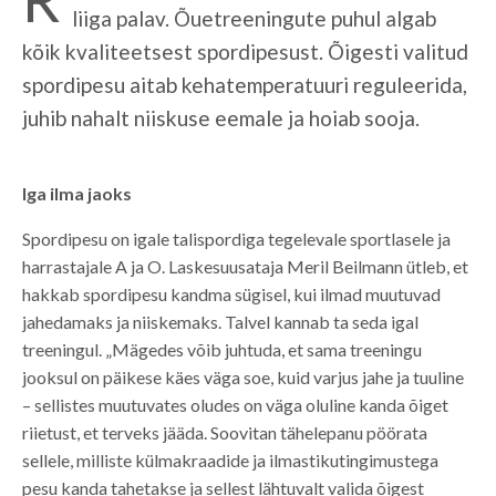
liiga palav. Õuetreeningute puhul algab
kõik kvaliteetsest spordipesust. Õigesti valitud
spordipesu aitab kehatemperatuuri reguleerida,
juhib nahalt niiskuse eemale ja hoiab sooja.
Iga ilma jaoks
Spordipesu on igale talispordiga tegelevale sportlasele ja
harrastajale A ja O. Laskesuusataja Meril Beilmann ütleb, et
hakkab spordipesu kandma sügisel, kui ilmad muutuvad
jahedamaks ja niiskemaks. Talvel kannab ta seda igal
treeningul. „Mägedes võib juhtuda, et sama treeningu
jooksul on päikese käes väga soe, kuid varjus jahe ja tuuline
– sellistes muutuvates oludes on väga oluline kanda õiget
riietust, et terveks jääda. Soovitan tähelepanu pöörata
sellele, milliste külmakraadide ja ilmastikutingimustega
pesu kanda tahetakse ja sellest lähtuvalt valida õigest