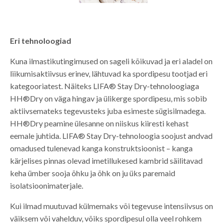
Eri tehnoloogiad
Kuna ilmastikutingimused on sageli kõikuvad ja eri aladel on
liikumisaktiivsus erinev, lähtuvad ka spordipesu tootjad eri
kategooriatest. Näiteks LIFA® Stay Dry-tehnoloogiaga
HH®Dry on väga hingav ja ülikerge spordipesu, mis sobib
aktiivsemateks tegevusteks juba esimeste sügisilmadega.
HH®Dry peamine ülesanne on niiskus kiiresti kehast
eemale juhtida. LIFA® Stay Dry-tehnoloogia soojust andvad
omadused tulenevad kanga konstruktsioonist – kanga
kärjelises pinnas olevad imetillukesed kambrid säilitavad
keha ümber sooja õhku ja õhk on ju üks paremaid
isolatsioonimaterjale.
Kui ilmad muutuvad külmemaks või tegevuse intensiivsus on
väiksem või vahelduv, võiks spordipesul olla veel rohkem