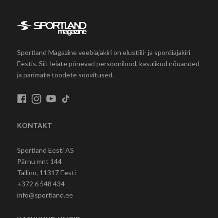
Sportland Magazine veebiajakiri on elustiili- ja spordiajakiri
Eestis. Siit leiate põnevad persoonilood, kasulikud nõuanded
ja parimate toodete soovitused.
KONTAKT
Sportland Eesti AS
Pärnu mnt 144
Tallinn, 11317 Eesti
+372 6 548 434
info@sportland.ee