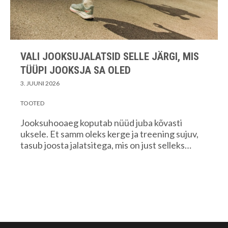
VALI JOOKSUJALATSID SELLE JÄRGI, MIS
TÜÜPI JOOKSJA SA OLED
3. JUUNI 2026
TOOTED
Jooksuhooaeg koputab nüüd juba kõvasti
uksele. Et samm oleks kerge ja treening sujuv,
tasub joosta jalatsitega, mis on just selleks…