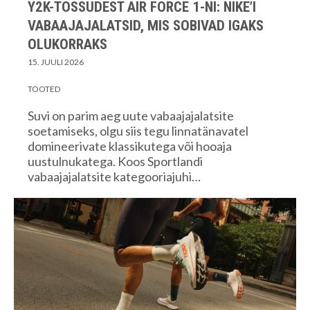
Y2K-TOSSUDEST AIR FORCE 1-NI: NIKE’I
VABAAJAJALATSID, MIS SOBIVAD IGAKS
OLUKORRAKS
15. JUULI 2026
TOOTED
Suvi on parim aeg uute vabaajajalatsite
soetamiseks, olgu siis tegu linnatänavatel
domineerivate klassikutega või hooaja
uustulnukatega. Koos Sportlandi
vabaajajalatsite kategooriajuhi…