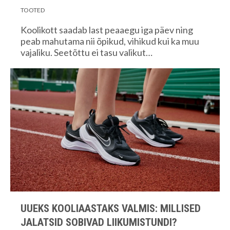
TOOTED
Koolikott saadab last peaaegu iga päev ning
peab mahutama nii õpikud, vihikud kui ka muu
vajaliku. Seetõttu ei tasu valikut…
UUEKS KOOLIAASTAKS VALMIS: MILLISED
JALATSID SOBIVAD LIIKUMISTUNDI?