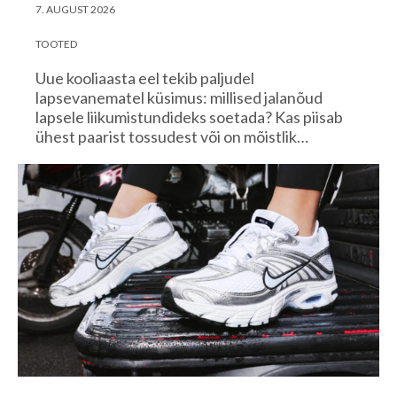
7. AUGUST 2026
TOOTED
Uue kooliaasta eel tekib paljudel
lapsevanematel küsimus: millised jalanõud
lapsele liikumistundideks soetada? Kas piisab
ühest paarist tossudest või on mõistlik…