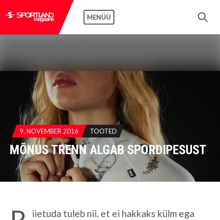
MENÜÜ
9. NOVEMBER 2016
TOOTED
MÕNUS TRENN ALGAB SPORDIPESUST
R
iietuda tuleb nii, et ei hakkaks külm ega