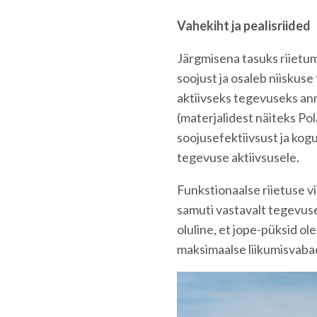
Vahekiht ja pealisriided
Järgmisena tasuks riietum
soojust ja osaleb niiskus
aktiivseks tegevuseks anna
(materjalidest näiteks Pol
soojusefektiivsust ja kog
tegevuse aktiivsusele.
Funkstionaalse riietuse vii
samuti vastavalt tegevus
oluline, et jope-püksid o
maksimaalse liikumisvaba