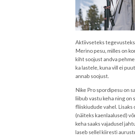
Aktiivseteks tegevusteks 
Merino pesu, milles on kom
kiht soojust andva pehme 
ka lastele, kuna vill ei p
annab soojust.
Nike Pro spordipesu on sam
liibub vastu keha ning on 
fliiskiudude vahel. Lisa
(näiteks kaenlaalused) võr
keha saaks vajadusel jaht
laseb sellel kiiresti aurus