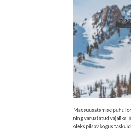
Mäesuusatamise puhul on ag
ning varustatud vajalike l
oleks piisav kogus taskuid