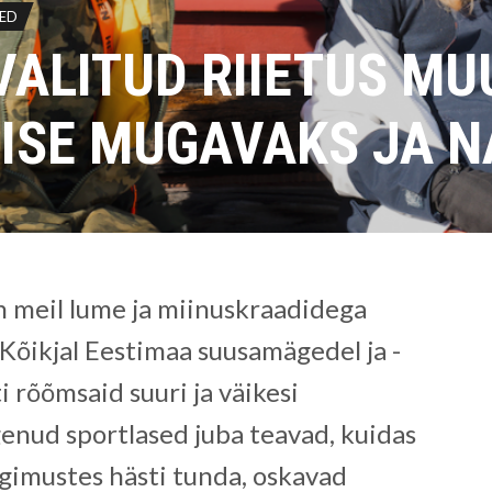
ED
 VALITUD RIIETUS M
ISE MUGAVAKS JA N
on meil lume ja miinuskraadidega
. Kõikjal Eestimaa suusamägedel ja -
i rõõmsaid suuri ja väikesi
enud sportlased juba teavad, kuidas
gimustes hästi tunda, oskavad