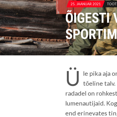
25. JAANUAR 2021
TOOT
ÕIGESTI
SPORTIM
Ü
le pika aja 
tõeline talv
radadel on rohkest
lumenautijaid. Kog
end erinevates tin