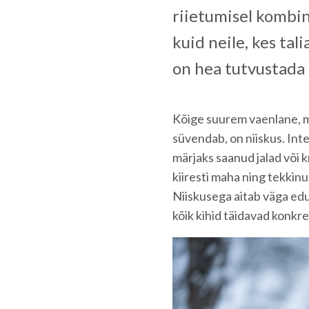
riietumisel kombin
kuid neile, kes ta
on hea tutvustada 
Kõige suurem vaenlane, m
süvendab, on niiskus. Inte
märjaks saanud jalad või 
kiiresti maha ning tekkin
Niiskusega aitab väga eduk
kõik kihid täidavad konkr