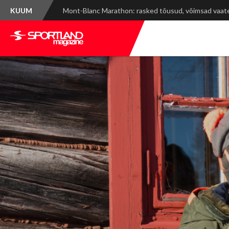
KUUM
Spordinädala kokkuvõte: WRC Delfi Rally Estonia ja ti