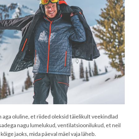
a oluline, et riided oleksid täielikult veekindlad
isadega nagu lumelukud, ventilatsioonilukud, et neil
 kõige jaoks, mida päeval mäel vaja läheb.