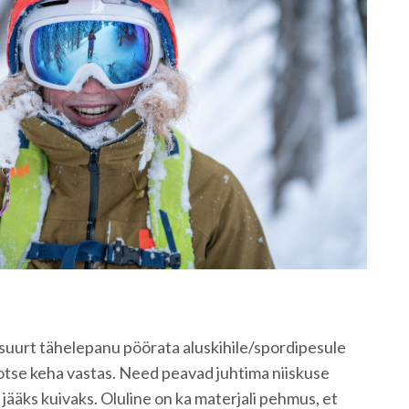
u
 suurt tähelepanu pöörata aluskihile/spordipesule
 otse keha vastas. Need peavad juhtima niiskuse
 jääks kuivaks. Oluline on ka materjali pehmus, et