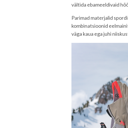
vältida ebameeldivaid hõ
Parimad materjalid spordipe
kombinatsioonid eelmainit
väga kaua ega juhi niisku