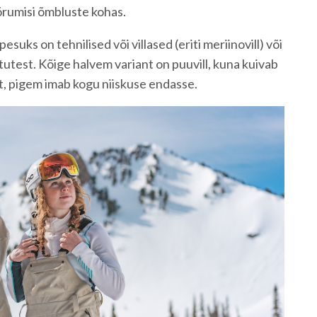
õrumisi õmbluste kohas.
suks on tehnilised või villased (eriti meriinovill) või
utest. Kõige halvem variant on puuvill, kuna kuivab
st, pigem imab kogu niiskuse endasse.