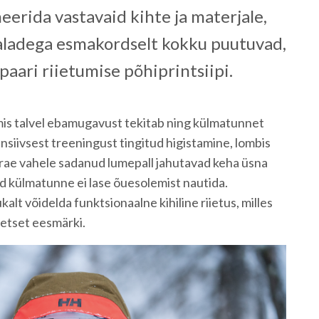
eerida vastavaid kihte ja materjale,
lialadega esmakordselt kokku puutuvad,
paari riietumise põhiprintsiipi.
is talvel ebamugavust tekitab ning külmatunnet
nsiivsest treeningust tingitud higistamine, lombis
krae vahele sadanud lumepall jahutavad keha üsna
ud külmatunne ei lase õuesolemist nautida.
alt võidelda funktsionaalne kihiline riietus, milles
eetset eesmärki.