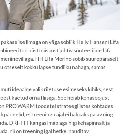
pakaselise ilmaga on väga sobilik Helly Hanseni Lifa
bineeritud hästi niiskust juhtiv sünteetiline Lifa
meriinovillaga. HH Lifa Merino sobib suurepäraselt
uutu otseselt kokku lapse tundliku nahaga, samas
uti ideaalne valik riietuse esimeseks kihiks, sest
seest kaetud õrna fliisiga. See hoiab kehasoojust
ks on PRO WARM toodetel strateegilistes kohtades
kpaneelid, et treeningu ajal ei hakkaks palav ning
uda. DRI-FIT kangas imab aga higi kehapinnalt ja
tuda, nii on treening igal hetkel nauditav.