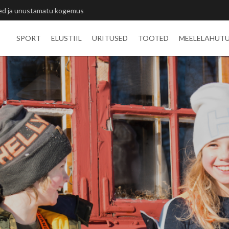
itlivõistluste medalid
SPORT
ELUSTIIL
ÜRITUSED
TOOTED
MEELELAHUT