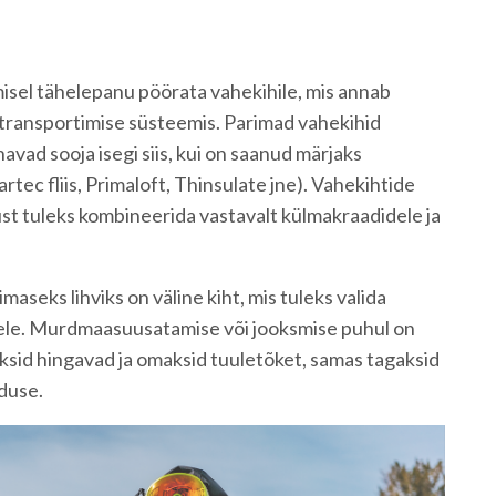
isel tähelepanu pöörata vahekihile, mis annab
e transportimise süsteemis. Parimad vahekihid
vad sooja isegi siis, kui on saanud märjaks
artec fliis, Primaloft, Thinsulate jne). Vahekihtide
ust tuleks kombineerida vastavalt külmakraadidele ja
maseks lihviks on väline kiht, mis tuleks valida
ele. Murdmaasuusatamise või jooksmise puhul on
leksid hingavad ja omaksid tuuletõket, samas tagaksid
duse.