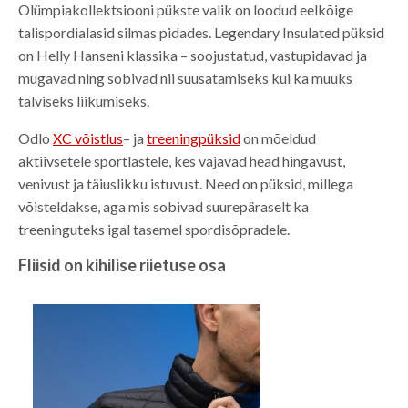
Olümpiakollektsiooni pükste valik on loodud eelkõige
talispordialasid silmas pidades. Legendary Insulated püksid
on Helly Hanseni klassika – soojustatud, vastupidavad ja
mugavad ning sobivad nii suusatamiseks kui ka muuks
talviseks liikumiseks.
Odlo
XC võistlus
– ja
treeningpüksid
on mõeldud
aktiivsetele sportlastele, kes vajavad head hingavust,
venivust ja täiuslikku istuvust. Need on püksid, millega
võisteldakse, aga mis sobivad suurepäraselt ka
treeninguteks igal tasemel spordisõpradele.
Fliisid on kihilise riietuse osa