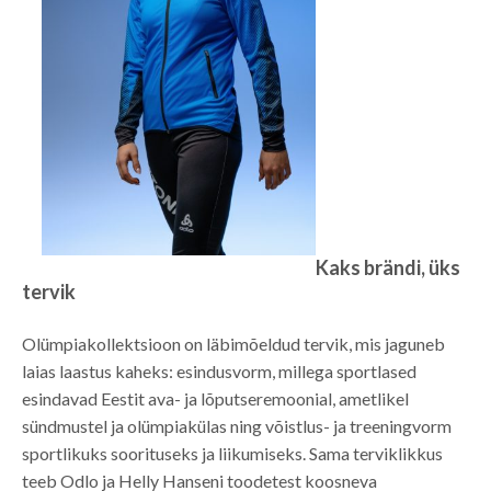
Kaks brändi, üks
tervik
Olümpiakollektsioon on läbimõeldud tervik, mis jaguneb
laias laastus kaheks: esindusvorm, millega sportlased
esindavad Eestit ava- ja lõputseremoonial, ametlikel
sündmustel ja olümpiakülas ning võistlus- ja treeningvorm
sportlikuks soorituseks ja liikumiseks. Sama terviklikkus
teeb Odlo ja Helly Hanseni toodetest koosneva