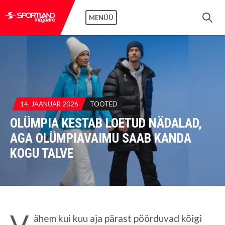
MENÜÜ
14. JAANUAR 2026
TOOTED
OLÜMPIA KESTAB LOETUD NÄDALAD,
AGA OLÜMPIAVAIMU SAAB KANDA
KOGU TALVE
V
ähem kui kuu aja pärast pöörduvad kõigi