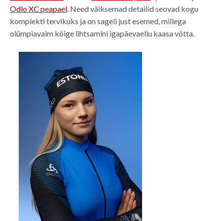
Odlo XC peapael
. Need väiksemad detailid seovad kogu
komplekti tervikuks ja on sageli just esemed, millega
olümpiavaim kõige lihtsamini igapäevaellu kaasa võtta.