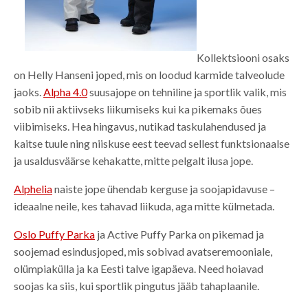
Kollektsiooni osaks
on Helly Hanseni joped, mis on loodud karmide talveolude
jaoks.
Alpha 4.0
suusajope on tehniline ja sportlik valik, mis
sobib nii aktiivseks liikumiseks kui ka pikemaks õues
viibimiseks. Hea hingavus, nutikad taskulahendused ja
kaitse tuule ning niiskuse eest teevad sellest funktsionaalse
ja usaldusväärse kehakatte, mitte pelgalt ilusa jope.
Alphelia
naiste jope ühendab kerguse ja soojapidavuse –
ideaalne neile, kes tahavad liikuda, aga mitte külmetada.
Oslo Puffy Parka
ja Active Puffy Parka on pikemad ja
soojemad esindusjoped, mis sobivad avatseremooniale,
olümpiakülla ja ka Eesti talve igapäeva. Need hoiavad
soojas ka siis, kui sportlik pingutus jääb tahaplaanile.