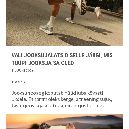
VALI JOOKSUJALATSID SELLE JÄRGI, MIS
TÜÜPI JOOKSJA SA OLED
3. JUUNI 2026
TOOTED
Jooksuhooaeg koputab nüüd juba kõvasti
uksele. Et samm oleks kerge ja treening sujuv,
tasub joosta jalatsitega, mis on just selleks…