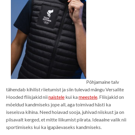
Põhjamaine talv
tähendab kihilist riietumist ja siin tulevad mängu Versalite
Hooded fliisjakid nii
naistele
kui ka
meestele
. Fliisjakid on
mõeldud kandmiseks jope all, aga toimivad hästi ka
iseseisva kihina. Need hoiavad sooja, juhivad niiskust ja on
piisavalt kerged, et mitte liikumist piirata. Ideaalne valik nii
sportimiseks kui ka igapäevaseks kandmiseks.