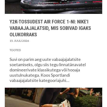
Y2K-TOSSUDEST AIR FORCE 1-NI: NIKE’I
VABAAJAJALATSID, MIS SOBIVAD IGAKS
OLUKORRAKS
15. JUULI 2026
TOOTED
Suvi on parim aeg uute vabaajajalatsite
soetamiseks, olgu siis tegu linnatänavatel
domineerivate klassikutega või hooaja
uustulnukatega. Koos Sportlandi
vabaajajalatsite kategooriajuhi…