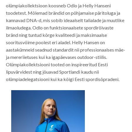
olümpiakollektsioon koosneb Odlo ja Helly Hanseni
toodetest. Mõlemad brändid on põhjamaise päritoluga ja
kannavad DNA-d, mis sobib ideaalselt talialade ja muutlike
ilmaoludega. Odlo on funktsionaalsete spordirõivaste
bränd ning tuntud kõrge kvaliteedi ja maksimaalse
sooritusvõime poolest eri aladel. Helly Hansen on
aastakümneid seadnud standardit nii professionaalses mäe-
ja mereriietuses kui ka igapäevases outdoor-stiilis.
Olümpiakollektsiooni tooted on inspireeritud Eesti
lipuvärvidest ning jõuavad Sportlandi kaudu nii
olümpiadelegatsiooni kui ka kõigi Eesti spordisõpradeni.