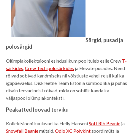
Särgid, pusad ja
polosärgid
Olümpiakollektsiooni esinduslikum pool tuleb esile Crew
T-
särkides
,
Crew Tech polosärkides
ja Elevate pusades. Need
rõivad sobivad kandmiseks nii võistluste vahel, reisil kui ka
igapäevaelus. Diskreetne Team Estonia sümboolika ja puhas
disain teevad neist rõivad, mida on sobilik kanda ka
väljaspool olümpiakonteksti.
Peakatted loovad terviku
Kollektsiooni kuuluvad ka Helly Hanseni
Soft Rib Beanie
ja
Snowfall Beanie
mütsid,
Odlo XC Polykint
spordimüts ja