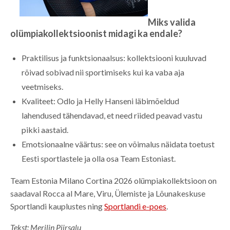
Miks valida
olümpiakollektsioonist midagi ka endale?
Praktilisus ja funktsionaalsus: kollektsiooni kuuluvad
rõivad sobivad nii sportimiseks kui ka vaba aja
veetmiseks.
Kvaliteet: Odlo ja Helly Hanseni läbimõeldud
lahendused tähendavad, et need riided peavad vastu
pikki aastaid.
Emotsionaalne väärtus: see on võimalus näidata toetust
Eesti sportlastele ja olla osa Team Estoniast.
Team Estonia Milano Cortina 2026 olümpiakollektsioon on
saadaval Rocca al Mare, Viru, Ülemiste ja Lõunakeskuse
Sportlandi kauplustes ning
Sportlandi e-poes
.
Tekst: Merilin Piirsalu