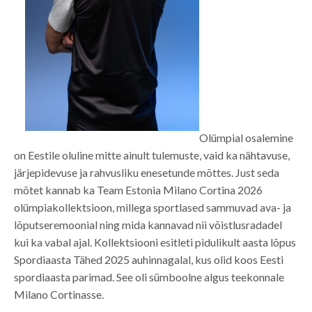
Olümpial osalemine
on Eestile oluline mitte ainult tulemuste, vaid ka nähtavuse,
järjepidevuse ja rahvusliku enesetunde mõttes. Just seda
mõtet kannab ka Team Estonia Milano Cortina 2026
olümpiakollektsioon, millega sportlased sammuvad ava- ja
lõputseremoonial ning mida kannavad nii võistlusradadel
kui ka vabal ajal. Kollektsiooni esitleti pidulikult aasta lõpus
Spordiaasta Tähed 2025 auhinnagalal, kus olid koos Eesti
spordiaasta parimad. See oli sümboolne algus teekonnale
Milano Cortinasse.