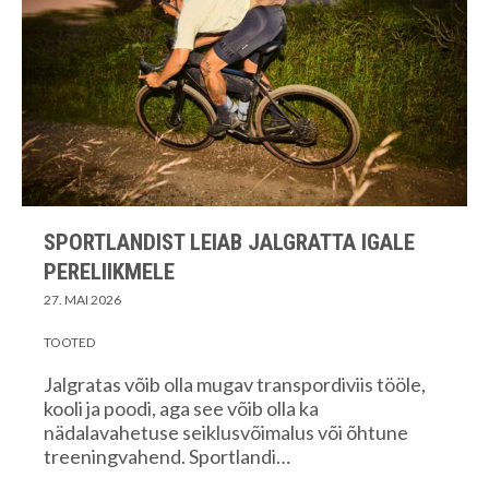
SPORTLANDIST LEIAB JALGRATTA IGALE
PERELIIKMELE
27. MAI 2026
TOOTED
Jalgratas võib olla mugav transpordiviis tööle,
kooli ja poodi, aga see võib olla ka
nädalavahetuse seiklusvõimalus või õhtune
treeningvahend. Sportlandi…