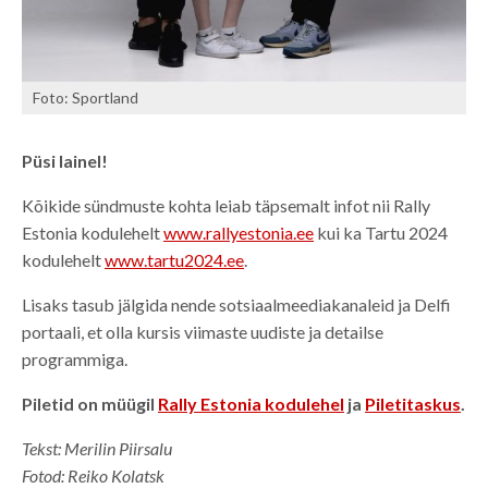
Foto: Sportland
Püsi lainel!
Kõikide sündmuste kohta leiab täpsemalt infot nii Rally
Estonia kodulehelt
www.rallyestonia.ee
kui ka Tartu 2024
kodulehelt
www.tartu2024.ee
.
Lisaks tasub jälgida nende sotsiaalmeediakanaleid ja Delfi
portaali, et olla kursis viimaste uudiste ja detailse
programmiga.
Piletid on müügil
Rally Estonia kodulehel
ja
Piletitaskus
.
Tekst: Merilin Piirsalu
Fotod: Reiko Kolatsk