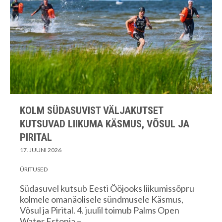
KOLM SÜDASUVIST VÄLJAKUTSET
KUTSUVAD LIIKUMA KÄSMUS, VÕSUL JA
PIRITAL
17. JUUNI 2026
ÜRITUSED
Südasuvel kutsub Eesti Ööjooks liikumissõpru
kolmele omanäolisele sündmusele Käsmus,
Võsul ja Pirital. 4. juulil toimub Palms Open
Water Estonia –…