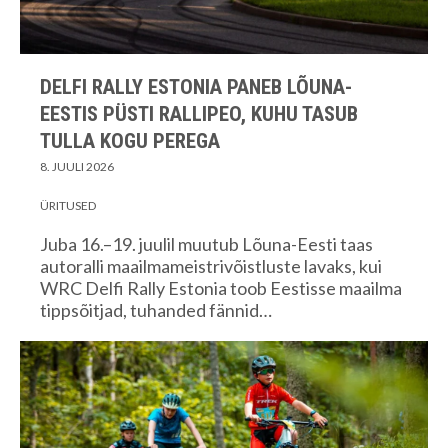
DELFI RALLY ESTONIA PANEB LÕUNA-
EESTIS PÜSTI RALLIPEO, KUHU TASUB
TULLA KOGU PEREGA
8. JUULI 2026
ÜRITUSED
Juba 16.–19. juulil muutub Lõuna-Eesti taas
autoralli maailmameistrivõistluste lavaks, kui
WRC Delfi Rally Estonia toob Eestisse maailma
tippsõitjad, tuhanded fännid…