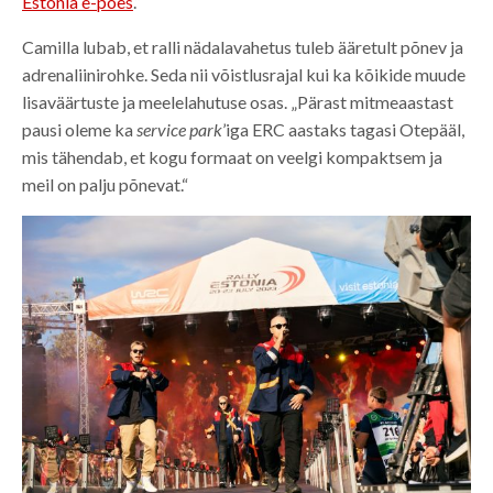
Estonia e-poes
.“
Camilla lubab, et ralli nädalavahetus tuleb ääretult põnev ja
adrenaliinirohke. Seda nii võistlusrajal kui ka kõikide muude
lisaväärtuste ja meelelahutuse osas. „Pärast mitmeaastast
pausi oleme ka
service park
’iga ERC aastaks tagasi Otepääl,
mis tähendab, et kogu formaat on veelgi kompaktsem ja
meil on palju põnevat.“