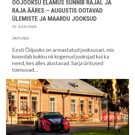
ÖÖJOOKSU ELAMUS SÜNNIB RAJAL JA
RAJA ÄÄRES – AUGUSTIS OOTAVAD
ÜLEMISTE JA MAARDU JOOKSUD
22. JUULI 2026
ÜRITUSED
Eesti Ööjooks on armastatud jooksusari, mis
koondab kokku nii kogenud jooksjad kui ka
need, kes alles alustavad. Sarja üritused
toimuvad…