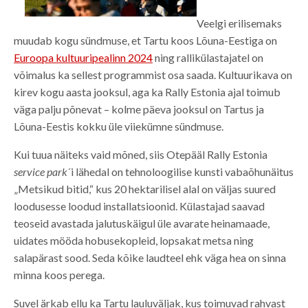
Veelgi erilisemaks
muudab kogu sündmuse, et Tartu koos Lõuna-Eestiga on
Euroopa kultuuripealinn 2024
ning rallikülastajatel on
võimalus ka sellest programmist osa saada. Kultuurikava on
kirev kogu aasta jooksul, aga ka Rally Estonia ajal toimub
väga palju põnevat – kolme päeva jooksul on Tartus ja
Lõuna-Eestis kokku üle viiekümne sündmuse.
Kui tuua näiteks vaid mõned, siis Otepääl Rally Estonia
service park
´i lähedal on tehnoloogilise kunsti vabaõhunäitus
„Metsikud bitid,“ kus 20 hektarilisel alal on väljas suured
loodusesse loodud installatsioonid. Külastajad saavad
teoseid avastada jalutuskäigul üle avarate heinamaade,
uidates mööda hobusekopleid, lopsakat metsa ning
salapärast sood. Seda kõike laudteel ehk väga hea on sinna
minna koos perega.
Suvel ärkab ellu ka Tartu lauluväljak, kus toimuvad rahvast