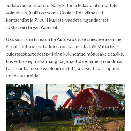
hullutavad kontserdid. Rally Estonia külastajal on näiteks
võimalus 5. juulil osa saada Genialistide viimasest
kontserdist ja 7. juulil kuulata-vaadata legendaarset
rokkstaari Bryan Adamsit.
Üks suuri sündmusi on ka Autovabaduse puiestee avamine
6. juulil. Juba viiendat korda on Tartus üks lõik Vabaduse
puiesteest autodest prii ning kujundatud mõnusaks oaasiks,
kus võtta aeg maha, mängida ja nautida eriilmelisi sündmusi.
Laste jaoks on see vaieldamatu hitt, sest seal saab lõputult
ronida ja turnida.