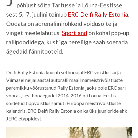
põhjust sõita Tartusse ja Lõuna-Eestisse,
sest 5.–7. juulini toimub
ERC Delfi Rally Estonia
.
Oodata on adrenaliinirohkeid võidusõite ja
vinget meelelahutus.
Sportland
on kohal pop-up
rallipoodidega, kust iga pereliige saab soetada
ägedaid fännitooteid.
Delfi Rally Estonia kuulub sel hooajal ERC võistlussarja.
Viimasel neljal aastal autoralli maailmameistrivõistluste
paremikku võõrustanud Rally Estonia jaoks pole ERC sari
võõras, sest hooaegadel 2014-2016 oli Lõuna-Eestis
sõidetud tippvõistlus samuti Euroopa meistrivõistluste
kalendris. ERC Delfi Rally Estonia on ka üks juunioride ehk
JERC etappidest.