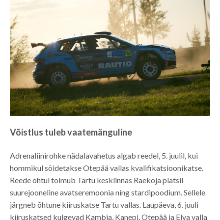
Võistlus tuleb vaatemänguline
Adrenaliinirohke nädalavahetus algab reedel, 5. juulil, kui
hommikul sõidetakse Otepää vallas kvalifikatsioonikatse.
Reede õhtul toimub Tartu kesklinnas Raekoja platsil
suurejooneline avatseremoonia ning stardipoodium. Sellele
järgneb õhtune kiiruskatse Tartu vallas. Laupäeva, 6. juuli
kiiruskatsed kulgevad Kambja, Kanepi, Otepää ja Elva valla