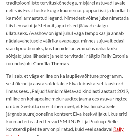
traditsiooniliste tervituskõnedega, misjärel astuvad lavale
neli-viis Eesti hetke kõige kuumemat poppartisti ja kindlasti
ka mõni armastatud legend. Nimedest võime juba nimetada
Liis Lemsalut ja Stefanit, aga teised jäävad esialgu
üllatuseks. Avashow on igal juhul väga tempokas ja annab
nädalavahetusele väärika avapaugu, minnes sujuvalt edasi
stardipoodiumiks, kus fännidel on võimalus näha kõiki
sõitjaid juba lähedalt ja neid tervitada,“ räägib Rally Estonia
turundusjuht
Camilla Themas
.
Ta lisab, et väga eriline on ka laupäevaõhtune programm,
sest üle nelja aasta sõidetakse Elva kiiruskatset taaskord
linnas sees. „Paljud fännid mäletavad kindlasti aastast 2019,
milline on kohapealne melu raudteejaama ees asuva ringtee
ümber. Seetõttu on eriti hea meel, et Elva linnakatsele
järgneb suurejooneline kontsert Elva keskväljakul, kus eriti
kuumad etteasted teevad 5MIINUST ja Puuluup. Selle
kontserdi piletite arv on piiratud, kuid veel saadaval
Rally