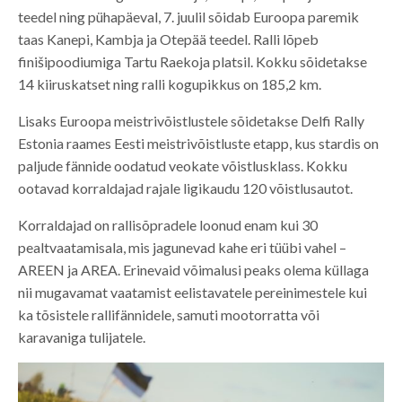
teedel ning pühapäeval, 7. juulil sõidab Euroopa paremik
taas Kanepi, Kambja ja Otepää teedel. Ralli lõpeb
finišipoodiumiga Tartu Raekoja platsil. Kokku sõidetakse
14 kiiruskatset ning ralli kogupikkus on 185,2 km.
Lisaks Euroopa meistrivõistlustele sõidetakse Delfi Rally
Estonia raames Eesti meistrivõistluste etapp, kus stardis on
paljude fännide oodatud veokate võistlusklass. Kokku
ootavad korraldajad rajale ligikaudu 120 võistlusautot.
Korraldajad on rallisõpradele loonud enam kui 30
pealtvaatamisala, mis jagunevad kahe eri tüübi vahel –
AREEN ja AREA. Erinevaid võimalusi peaks olema küllaga
nii mugavamat vaatamist eelistavatele pereinimestele kui
ka tõsistele rallifännidele, samuti mootorratta või
karavaniga tulijatele.