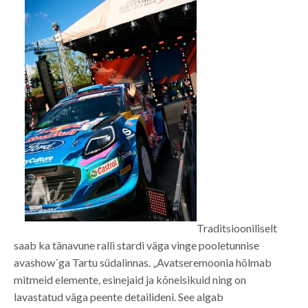
Traditsiooniliselt
saab ka tänavune ralli stardi väga vinge pooletunnise
avashow´ga Tartu südalinnas. „Avatseremoonia hõlmab
mitmeid elemente, esinejaid ja kõneisikuid ning on
lavastatud väga peente detailideni. See algab