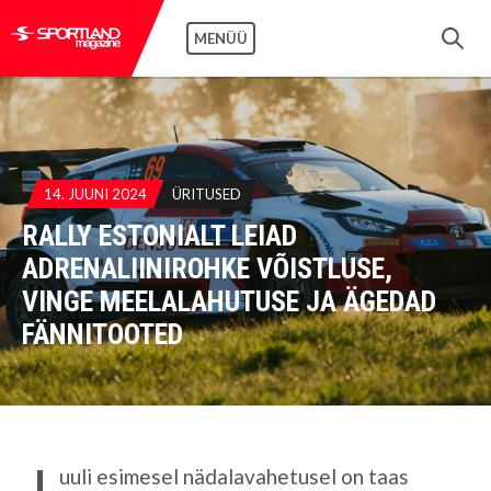
MENÜÜ
14. JUUNI 2024
ÜRITUSED
RALLY ESTONIALT LEIAD
ADRENALIINIROHKE VÕISTLUSE,
VINGE MEELALAHUTUSE JA ÄGEDAD
FÄNNITOOTED
J
uuli esimesel nädalavahetusel on taas