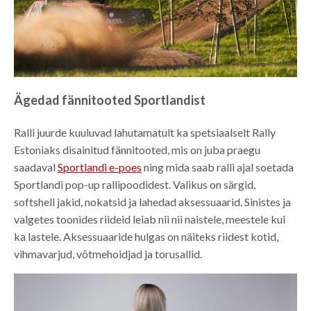
Ägedad fännitooted Sportlandist
Ralli juurde kuuluvad lahutamatult ka spetsiaalselt Rally
Estoniaks disainitud fännitooted, mis on juba praegu
saadaval
Sportlandi e-poes
ning mida saab ralli ajal soetada
Sportlandi pop-up rallipoodidest. Valikus on särgid,
softshell jakid, nokatsid ja lahedad aksessuaarid. Sinistes ja
valgetes toonides riideid leiab nii nii naistele, meestele kui
ka lastele. Aksessuaaride hulgas on näiteks riidest kotid,
vihmavarjud, võtmehoidjad ja torusallid.