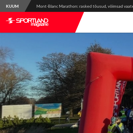
KUUM
Spordinädala kokkuvõte: WRC Delfi Rally Estonia ja ti