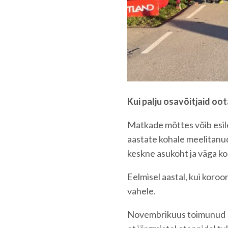
Kui palju osavõitjaid oo
Matkade mõttes võib esile 
aastate kohale meelitanud
keskne asukoht ja väga k
Eelmisel aastal, kui koroon
vahele.
Novembrikuus toimunud Ro