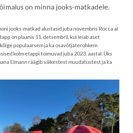
võimalus on minna jooks-matkadele.
oni jooks-matkad alustasid juba novembris Rocca al
app on plaanis 11. detsembril, kui leiab aset
t kõige populaarsem ja ka osavõtjaterohkem
asised kolm etappi toimuvad juba 2023. aastal. Üks
aana Elmann räägib väikestest muudatustest ja ka