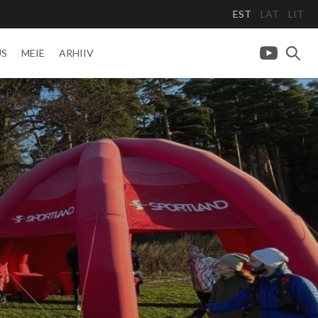
EST
LAT
LIT
US
MEIE
ARHIIV