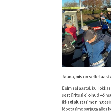
Jaana, mis on sellel aas
Eelmisel aastal, kui lokka
sest üritusi ei olnud võimal
ikkagi alustasime ning es
lõpetasime sarjaga alles k