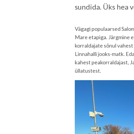
sundida. Üks hea 
Vägagi populaarsed Salom
Mare etapiga. Järgmine et
korraldajate sõnul vahes
Linnahalli jooks-matk. Ed
kahest peakorraldajast, J
üllatustest.