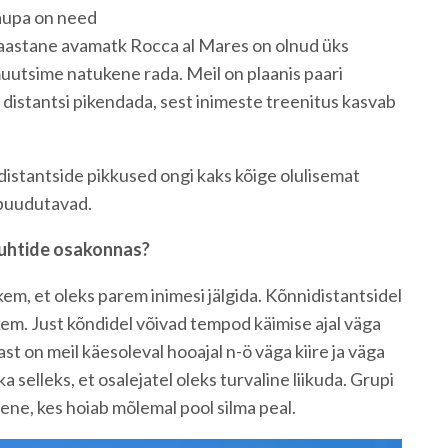
aupa on need
a-aastane avamatk Rocca al Mares on olnud üks
 muutsime natukene rada. Meil on plaanis paari
 distantsi pikendada, sest inimeste treenitus kasvab
 distantside pikkused ongi kaks kõige olulisemat
 puudutavad.
ijuhtide osakonnas?
em, et oleks parem inimesi jälgida. Kõnnidistantsidel
em. Just kõndidel võivad tempod käimise ajal väga
st on meil käesoleval hooajal n-ö väga kiire ja väga
a selleks, et osalejatel oleks turvaline liikuda. Grupi
ene, kes hoiab mõlemal pool silma peal.