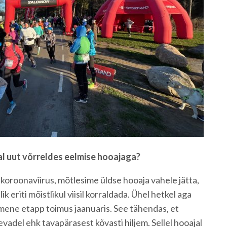
tal uut võrreldes eelmise hooajaga?
s koroonaviirus, mõtlesime üldse hooaja vahele jätta,
ik eriti mõistlikul viisil korraldada. Ühel hetkel aga
imene etapp toimus jaanuaris. See tähendas, et
evadel ehk tavapärasest kõvasti hiljem. Sellel hooajal