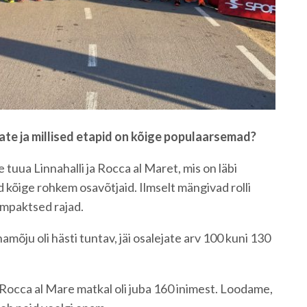
tate ja millised etapid on kõige populaarsemad?
tuua Linnahalli ja Rocca al Maret, mis on läbi
 kõige rohkem osavõtjaid. Ilmselt mängivad rolli
ompaktsed rajad.
amõju oli hästi tuntav, jäi osalejate arv 100 kuni 130
cca al Mare matkal oli juba 160 inimest. Loodame,