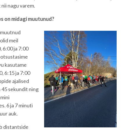
 nii nagu varem.
es on midagi muutunud?
e muutnud
olid meil
, 6:00 ja 7:00
 otsustasime
avu kasutame
, 6:15 ja 7:00
pide ajalised
 45 sekundit ning
mini
. 6 ja 7 minuti
suur auk.
b distantside