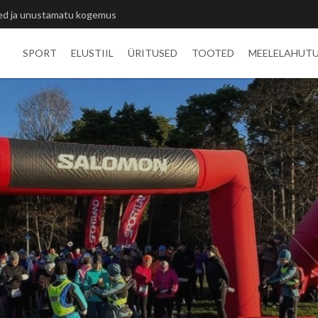
itlivõistluste medalid
SPORT
ELUSTIIL
ÜRITUSED
TOOTED
MEELELAHUT