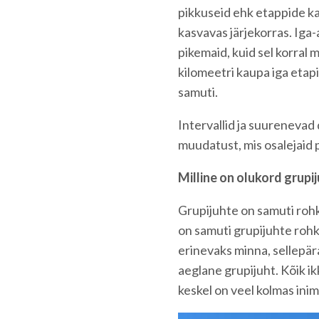
pikkuseid ehk etappide k
kasvavas järjekorras. Ig
pikemaid, kuid sel korral
kilomeetri kaupa iga etapi
samuti.
Intervallid ja suurenevad
muudatust, mis osalejaid
Milline on olukord grup
Grupijuhte on samuti rohk
on samuti grupijuhte rohk
erinevaks minna, sellepära
aeglane grupijuht. Kõik ikk
keskel on veel kolmas inim