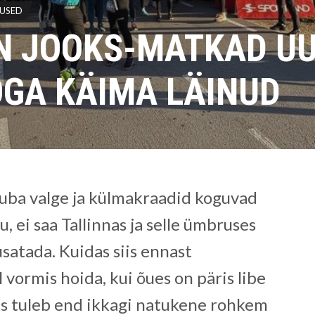
TUSED
 JOOKS-MATKAD UU
OGA KÄIMA LÄINUD
juba valge ja külmakraadid koguvad
u, ei saa Tallinnas ja selle ümbruses
usatada. Kuidas siis ennast
 vormis hoida, kui õues on päris libe
ks tuleb end ikkagi natukene rohkem