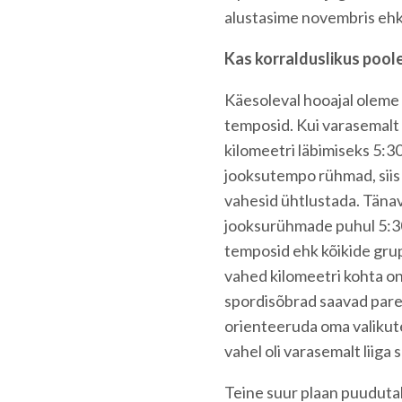
alustasime novembris ehk
Kas korralduslikus pool
Käesoleval hooajal olem
temposid. Kui varasemalt 
kilomeetri läbimiseks 5:30
jooksutempo rühmad, siis
vahesid ühtlustada. Tän
jooksurühmade puhul 5:30
temposid ehk kõikide grup
vahed kilomeetri kohta on
spordisõbrad saavad pare
orienteeruda oma valikutes
vahel oli varasemalt liiga 
Teine suur plaan puuduta