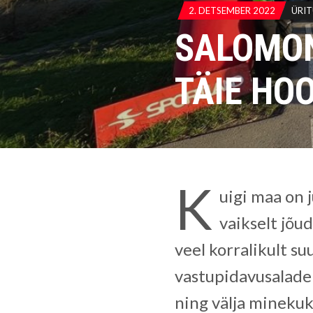
2. DETSEMBER 2022
ÜRI
SALOMON
TÄIE HO
K
uigi maa on 
vaikselt jõud
veel korralikult su
vastupidavusaladel
ning välja mineku