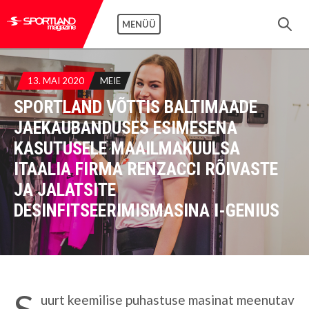
MENÜÜ
13. MAI 2020
MEIE
SPORTLAND VÕTTIS BALTIMAADE
JAEKAUBANDUSES ESIMESENA
KASUTUSELE MAAILMAKUULSA
ITAALIA FIRMA RENZACCI RÕIVASTE
JA JALATSITE
DESINFITSEERIMISMASINA I-GENIUS
S
uurt keemilise puhastuse masinat meenutav