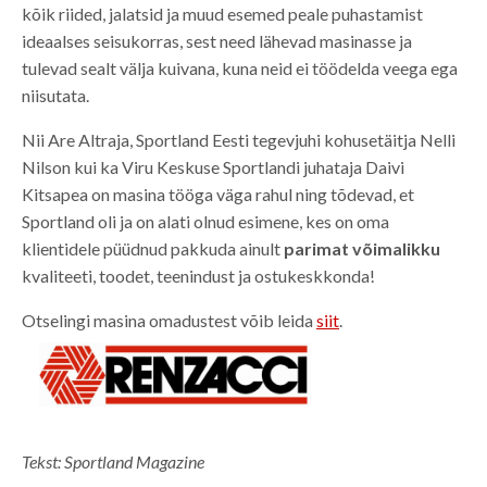
kõik riided, jalatsid ja muud esemed peale puhastamist
ideaalses seisukorras, sest need lähevad masinasse ja
tulevad sealt välja kuivana, kuna neid ei töödelda veega ega
niisutata.
Nii Are Altraja, Sportland Eesti tegevjuhi kohusetäitja Nelli
Nilson kui ka Viru Keskuse Sportlandi juhataja Daivi
Kitsapea on masina tööga väga rahul ning tõdevad, et
Sportland oli ja on alati olnud esimene, kes on oma
klientidele püüdnud pakkuda ainult
parimat võimalikku
kvaliteeti, toodet, teenindust ja ostukeskkonda!
Otselingi masina omadustest võib leida
siit
.
Tekst: Sportland Magazine