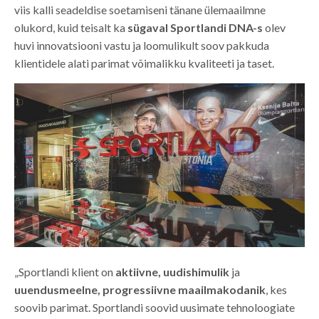
viis kalli seadeldise soetamiseni tänane ülemaailmne
olukord, kuid teisalt ka
sügaval Sportlandi DNA-s
olev
huvi innovatsiooni vastu ja loomulikult soov pakkuda
klientidele alati parimat võimalikku kvaliteeti ja taset.
„Sportlandi klient on
aktiivne, uudishimulik
ja
uuendusmeelne, progressiivne maailmakodanik
, kes
soovib parimat. Sportlandi soovid uusimate tehnoloogiate