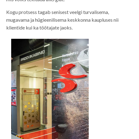
Kogu protsess tagab senisest veelgi turvalisema,
mugavama ja hügieenilisema keskkonna kaupluses nii
klientide kui ka töötajate jaoks.