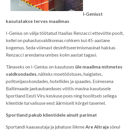
I-Geniust
kasutatakse terves maailmas
I-Genius on välja töötatud Itaalias Renzacci ettevõtte poolt,
kellel on puhastusvaldkonnas rohkem kui 45-aastane
kogemus. Seda võimast desinfitseerimismasinat hakkas
Renzacci arendama umbes kolm aastat tagasi.
Tänaseks on I-Genius on kasutuses
üle maailma mitmetes
valdkondades
, näiteks moetööstuses, haiglates,
politseijaoskondades, hotellides ja spaades. Esimesena
Baltimaade jaekaubanduses võttis masina kasutusele
Sportland Eesti Viru keskuse poes ning hoolitseb sellega
klientide turvalisuse eest äärmiselt kõrgel tasemel.
Sportland pakub klientidele ainult parimat
Sportandi kaasasutaja ja juhatuse liikme
Are Altraja
sõnul