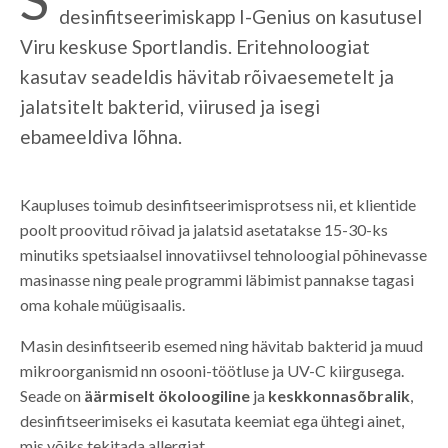
desinfitseerimiskapp I-Genius on kasutusel
Viru keskuse Sportlandis. Eritehnoloogiat
kasutav seadeldis hävitab rõivaesemetelt ja
jalatsitelt bakterid, viirused ja isegi
ebameeldiva lõhna.
Kaupluses toimub desinfitseerimisprotsess nii, et klientide
poolt proovitud rõivad ja jalatsid asetatakse 15-30-ks
minutiks spetsiaalsel innovatiivsel tehnoloogial põhinevasse
masinasse ning peale programmi läbimist pannakse tagasi
oma kohale müügisaalis.
Masin desinfitseerib esemed ning hävitab bakterid ja muud
mikroorganismid nn osooni-töötluse ja UV-C kiirgusega.
Seade on
äärmiselt ökoloogiline
ja
keskkonnasõbralik
,
desinfitseerimiseks ei kasutata keemiat ega ühtegi ainet,
mis võiks tekitada allergiat.