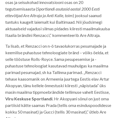
osas ja seisukohad innovatsiooni osas on 20
tegutsemisaasta (
Sportlandi asutasid aastal 2000 Eesti
ettevõtjad Are Altraja ja Anti Kalle, toim
) jooksul saanud
tuntuks kaugelt laiemalt kui Baltimaad. Nii jõudsimegi
aktuaalseid vajadusi silmas pidades kiiresti maailmakuulsa
Itaalia brändini Renzacci,“ kommenteerib Are Altraja.
Ta lisab, et Renzacci on n-ö tavaolukorras pesumajade ja
keemilise puhastuse tehnoloogiate bränd – võiks öelda, et
selle tööstuse Rolls-Royce. Sama pesupesemise ja -
puhastuse tehnoloogiat kasutavad muuhulgas ka maailma
parimad pesumajad, sh ka Tallinna parimad. „Renzacci
tehase kaasomanik on Armeenia juurtega Eestis elav Artur
Akopyan, tänu kellele õnnestuski kiiresti „näpistada“ üks
masin maailma tippmoebrändide tellimuse vahelt Eestisse,
Viru Keskuse Sportlandi
. Hr Akopyani sõnul on just oma
partiisid kätte saamas Prada (tellis oma esinduspoodidesse
kokku 50 masinat) ja Gucci (tellis 30 masinat),“ ütleb Are