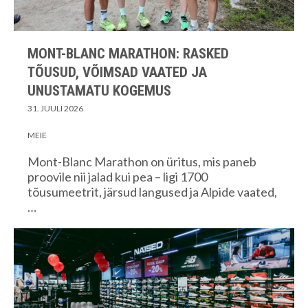
MONT-BLANC MARATHON: RASKED
TÕUSUD, VÕIMSAD VAATED JA
UNUSTAMATU KOGEMUS
31. JUULI 2026
MEIE
Mont-Blanc Marathon on üritus, mis paneb
proovile nii jalad kui pea – ligi 1700
tõusumeetrit, järsud langused ja Alpide vaated,
…