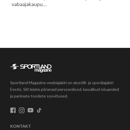
vabaajakaupu…
Sportland Magazine veebiajakiri on elustiili- ja spordiajakiri
Eestis. Siit leiate põnevad persoonilood, kasulikud nõuanded
ja parimate toodete soovitused.
KONTAKT