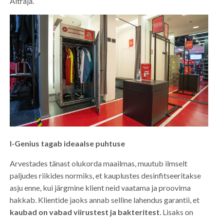
Altraja.
I-Genius tagab ideaalse puhtuse
Arvestades tänast olukorda maailmas, muutub ilmselt
paljudes riikides normiks, et kauplustes desinfitseeritakse
asju enne, kui järgmine klient neid vaatama ja proovima
hakkab. Klientide jaoks annab selline lahendus garantii, et
kaubad on vabad viirustest ja bakteritest
. Lisaks on