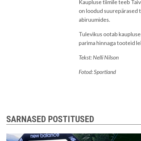
Kaupluse tiimile teeb Tai
on loodud suurepärased 
abiruumides.
Tulevikus ootab kaupluse 
parima hinnaga tooteid le
Tekst: Nelli Nilson
Fotod: Sportland
SARNASED POSTITUSED