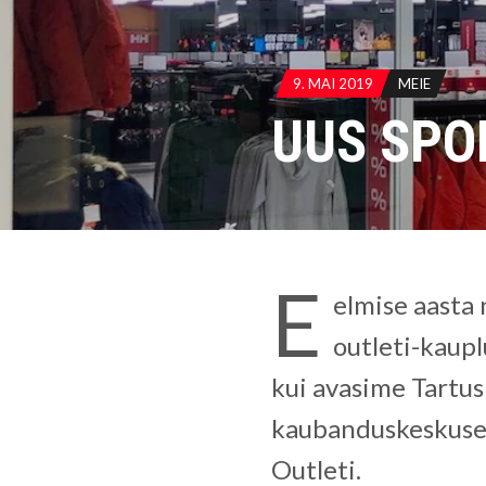
9. MAI 2019
MEIE
UUS SPO
E
elmise aasta
outleti-kaupl
kui avasime Tartu
kaubanduskeskuses
Outleti.