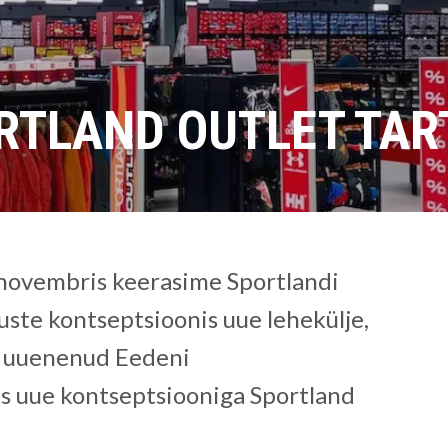
RTLAND OUTLET TAR
 novembris keerasime Sportlandi
uste kontseptsioonis uue lehekülje,
s uuenenud Eedeni
 uue kontseptsiooniga Sportland