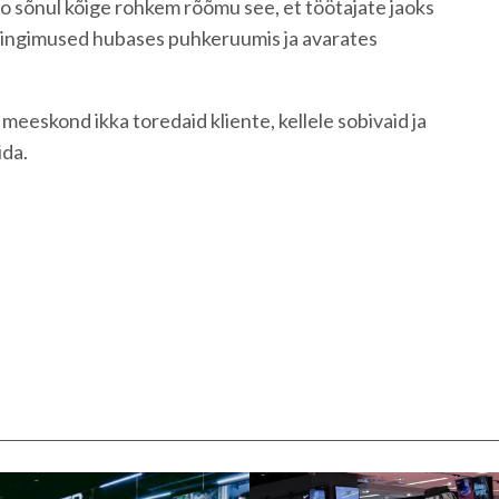
vo sõnul kõige rohkem rõõmu see, et töötajate jaoks
tingimused hubases puhkeruumis ja avarates
meeskond ikka toredaid kliente, kellele sobivaid ja
ida.