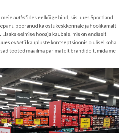
s meie
outlet
’ides eelkõige hind, siis uues Sportland
elepanu pööranud ka ostukeskkonnale ja hoolikamalt
 Lisaks eelmise hooaja kaubale, mis on endiselt
 uues
outlet
’i kaupluste kontseptsioonis olulisel kohal
dsad tooted maailma parimatelt brändidelt, mida me