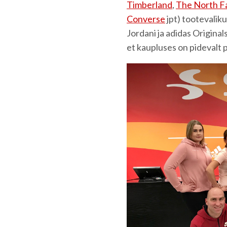
Timberland
,
The North F
Converse
jpt) tootevalik
Jordani ja adidas Original
et kaupluses on pidevalt 