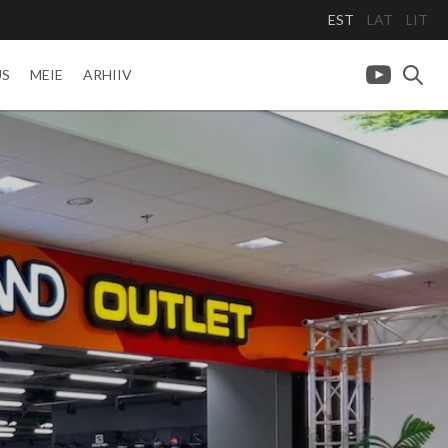
EST
LAT
LIT
US
MEIE
ARHIIV