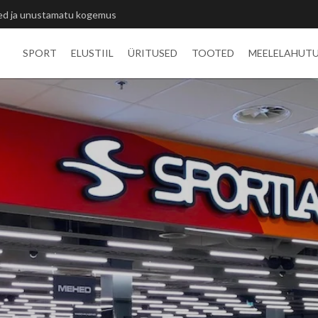
itlivõistluste medalid
SPORT
ELUSTIIL
ÜRITUSED
TOOTED
MEELELAHUT