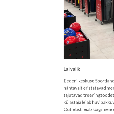
Lai valik
Eedeni keskuse Sportland
nähtavalt eristatavad mees
tajutavad treeningtoodete
külastaja leiab huvipakku
Outletist leiab kõigi mei