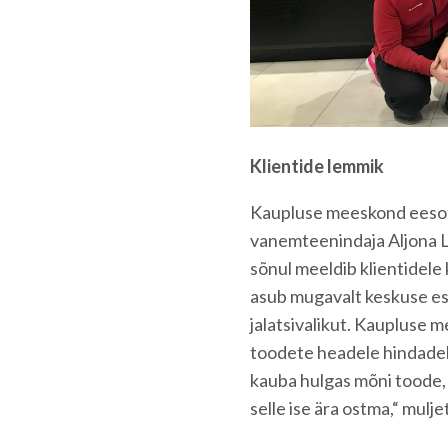
Klientide lemmik
Kaupluse meeskond eesots
vanemteenindaja Aljona L
sõnul meeldib klientidele 
asub mugavalt keskuse esim
jalatsivalikut. Kaupluse 
toodete headele hindadel
kauba hulgas mõni toode, m
selle ise ära ostma,“ mulje