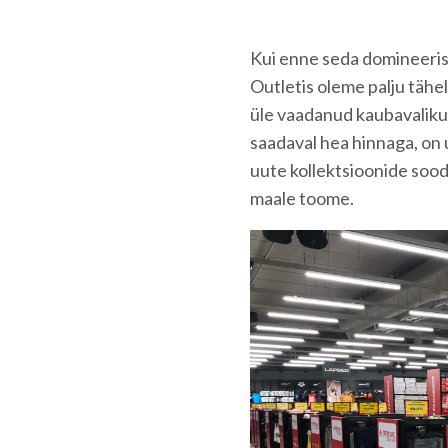
Kui enne seda domineeri
Outletis oleme palju täh
üle vaadanud kaubavaliku.
saadaval hea hinnaga, on
uute kollektsioonide soo
maale toome.