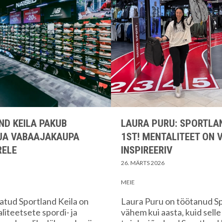
ND KEILA PAKUB
LAURA PURU: SPORTLAN
 JA VABAAJAKAUPA
1ST! MENTALITEET ON 
RELE
INSPIREERIV
26. MÄRTS 2026
MEIE
atud Sportland Keila on
Laura Puru on töötanud Sp
liteetsete spordi- ja
vähem kui aasta, kuid selle