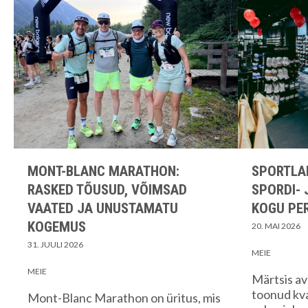
MONT-BLANC MARATHON:
SPORTLA
RASKED TÕUSUD, VÕIMSAD
SPORDI-
VAATED JA UNUSTAMATU
KOGU PE
KOGEMUS
20. MAI 2026
31. JUULI 2026
MEIE
MEIE
Märtsis av
toonud kva
Mont-Blanc Marathon on üritus, mis