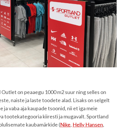
 Outlet on peaaegu 1000 m2 suur ning selles on
te, naiste ja laste toodete alad. Lisaks on selgelt
 ja vaba aja kaupade tsoonid, nii et iga meie
va tootekategooria kiiresti ja mugavalt. Sportland
e olulisemate kaubamärkide (
Nike
,
Helly Hansen
,