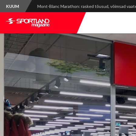
KUUM
Spordinädala kokkuvõte: WRC Delfi Rally Estonia ja ti