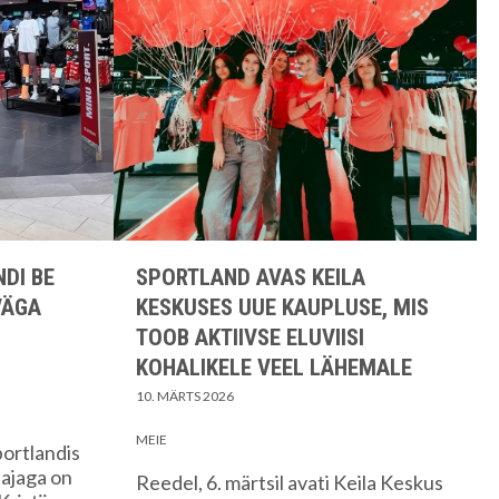
DI BE
SPORTLAND AVAS KEILA
VÄGA
KESKUSES UUE KAUPLUSE, MIS
TOOB AKTIIVSE ELUVIISI
KOHALIKELE VEEL LÄHEMALE
10. MÄRTS 2026
MEIE
ortlandis
 ajaga on
Reedel, 6. märtsil avati Keila Keskus