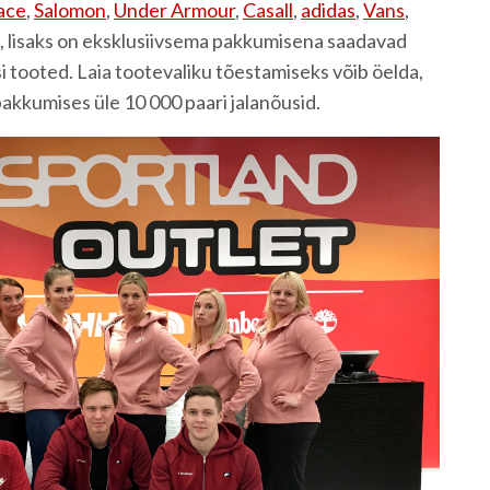
ace
,
Salomon
,
Under Armour
,
Casall
,
adidas
,
Vans
,
u, lisaks on eksklusiivsema pakkumisena saadavad
si tooted. Laia tootevaliku tõestamiseks võib öelda,
pakkumises üle 10 000 paari jalanõusid.