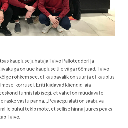
as kaupluse juhataja Taivo Pallotedderi ja
iivakuga on uue kaupluse üle väga rõõmsad. Taivo
kõige rohkem see, et kaubavalik on suur ja et kauplus
esel korrusel. Eriti kiidavad kliendid laia
meeskond tunnistab isegi, et vahel on müüdavate
e raske vastu panna. „Peaaegu alati on saabuva
ille puhul tekib mõte, et sellise hinna juures peaks
tab Taivo.