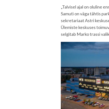
„Talvisel ajal on oluline e
Samuti on väga tähtis par
sekretariaat Astri keskus
Ülemiste keskuses toimuva
selgitab Marko trassi vali