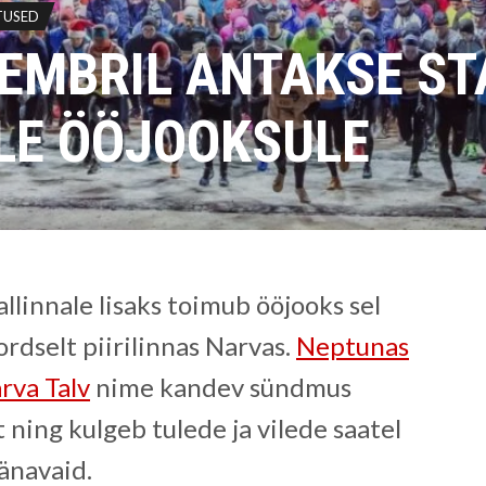
TUSED
SEMBRIL ANTAKSE S
LE ÖÖJOOKSULE
allinnale lisaks toimub ööjooks sel
ordselt piirilinnas Narvas.
Neptunas
rva Talv
nime kandev sündmus
 ning kulgeb tulede ja vilede saatel
änavaid.