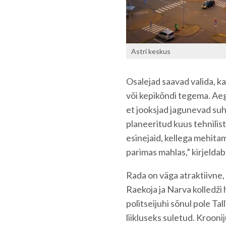
Astri keskus
Osalejad saavad valida, ka
või kepikõndi tegema. Ae
et jooksjad jagunevad suht
planeeritud kuus tehnilis
esinejaid, kellega mehita
parimas mahlas,” kirjeldab
Rada on väga atraktiivne
Raekoja ja Narva kolledži 
politseijuhi sõnul pole T
liikluseks suletud. Krooni