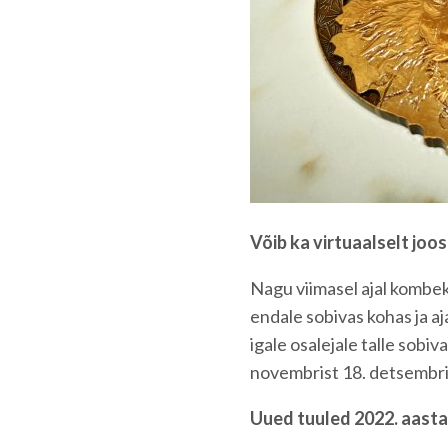
Võib ka virtuaalselt joo
Nagu viimasel ajal kombeks
endale sobivas kohas ja a
igale osalejale talle sobiv
novembrist 18. detsembri
Uued tuuled 2022. aasta