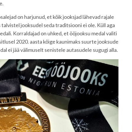
e.
salejad on harjunud, et kõik jooksjad lähevad rajale
talvistel jooksudel seda traditsiooni ei ole. Küll aga
medali. Korraldajad on uhked, et ööjooksu medal valiti
itlusel 2020. aasta kõige kaunimaks suurte jooksude
l ei jää välimuselt senistele autasudele sugugi alla.