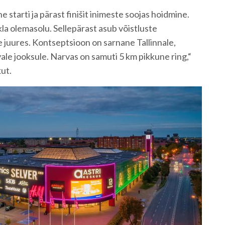
nne starti ja pärast finišit inimeste soojas hoidmine.
kla olemasolu. Sellepärast asub võistluste
e juures. Kontseptsioon on sarnane Tallinnale,
le jooksule. Narvas on samuti 5 km pikkune ring,“
kut.