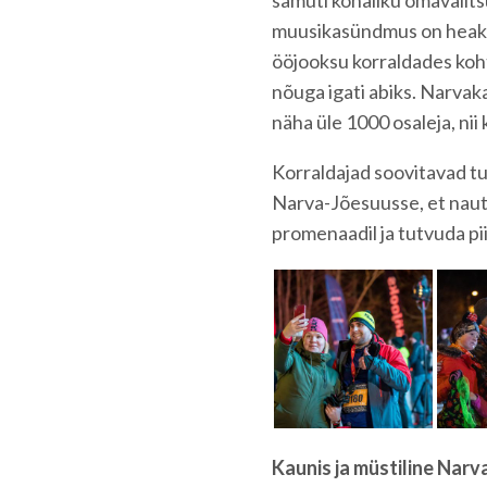
samuti kohaliku omavalit
muusikasündmus on heaks n
ööjooksu korraldades koht
nõuga igati abiks. Narvak
näha üle 1000 osaleja, nii 
Korraldajad soovitavad tu
Narva-Jõesuusse, et naut
promenaadil ja tutvuda pi
Kaunis ja müstiline Narv