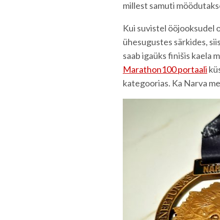
millest samuti möödutaks
Kui suvistel ööjooksudel o
ühesugustes särkides, siis 
saab igaüks finišis kaela 
Marathon100 portaali
küs
kategoorias. Ka Narva meda