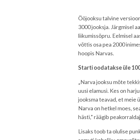
Ööjooksu talvine versioon 
3000 jooksja. Järgmisel aa
liikumissõpru. Eelmisel aa
võttis osa pea 2000 inimest
hoopis Narvas.
Starti oodatakse üle 10
„Narva jooksu mõte tekkis
uusi elamusi. Kes on harju
jooksma teavad, et meie ür
Narva on hetkel moes, se
hästi,” räägib peakorral
Lisaks toob ta olulise pun