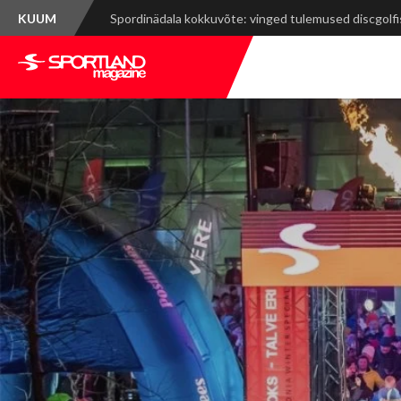
KUUM
Mont-Blanc Marathon: rasked tõusud, võimsad vaa