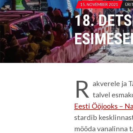
15. NOVEMBER 2021
ÜRI
18. DET
ESIMESE
R
akverele ja T
talvel esmak
Eesti Ööjooks – Na
stardib kesklinnast
mööda vanalinna t