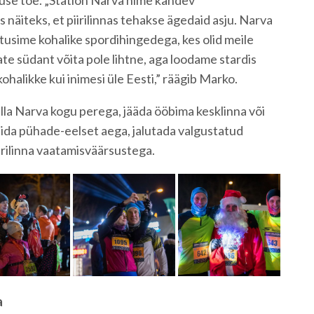
suse toe. „Station Narva nime kandev
äiteks, et piirilinnas tehakse ägedaid asju. Narva
usime kohalike spordihingedega, kes olid meile
ate südant võita pole lihtne, aga loodame stardis
kohalikke kui inimesi üle Eesti,” räägib Marko.
lla Narva kogu perega, jääda ööbima kesklinna või
ida pühade-eelset aega, jalutada valgustatud
irilinna vaatamisväärsustega.
a