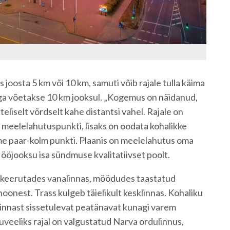
s joosta 5 km või 10 km, samuti võib rajale tulla käima
ga võetakse 10 km jooksul. „Kogemus on näidanud,
eliselt võrdselt kahe distantsi vahel. Rajale on
t meelelahutuspunkti, lisaks on oodata kohalikke
me paar-kolm punkti. Plaanis on meelelahutus oma
 ööjooksu isa sündmuse kvalitatiivset poolt.
, keerutades vanalinnas, möödudes taastatud
hoonest. Trass kulgeb täielikult kesklinnas. Kohaliku
allinnast sissetulevat peatänavat kunagi varem
juveeliks rajal on valgustatud Narva ordulinnus,