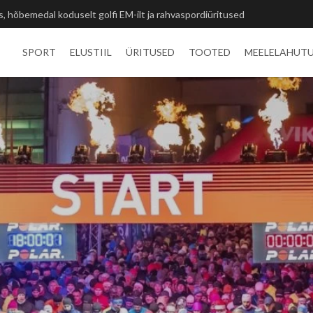
ted ja unustamatu kogemus
SPORT
ELUSTIIL
ÜRITUSED
TOOTED
MEELELAHUT