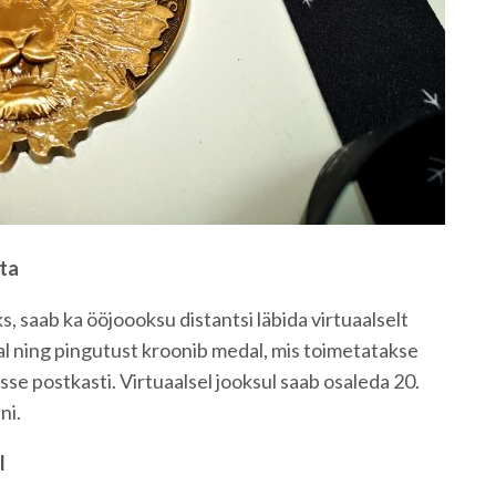
sta
, saab ka ööjoooksu distantsi läbida virtuaalselt
jal ning pingutust kroonib medal, mis toimetatakse
asse postkasti. Virtuaalsel jooksul saab osaleda 20.
ni.
l