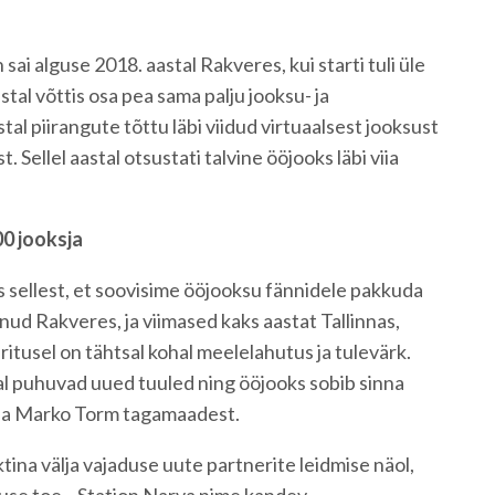
sai alguse 2018. aastal Rakveres, kui starti tuli üle
stal võttis osa pea sama palju jooksu- ja
stal piirangute tõttu läbi viidud virtuaalsest jooksust
. Sellel aastal otsustati talvine ööjooks läbi viia
00 jooksja
 sellest, et soovisime ööjooksu fännidele pakkuda
nud Rakveres, ja viimased kaks aastat Tallinnas,
itusel on tähtsal kohal meelelahutus ja tulevärk.
al puhuvad uued tuuled ning ööjooks sobib sinna
daja Marko Torm tagamaadest.
ktina välja vajaduse uute partnerite leidmise näol,