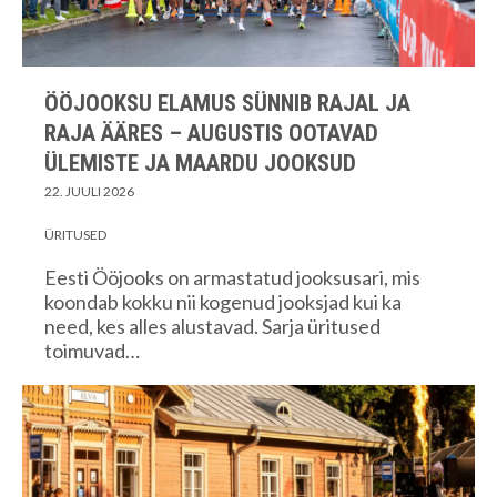
ÖÖJOOKSU ELAMUS SÜNNIB RAJAL JA
RAJA ÄÄRES – AUGUSTIS OOTAVAD
ÜLEMISTE JA MAARDU JOOKSUD
22. JUULI 2026
ÜRITUSED
Eesti Ööjooks on armastatud jooksusari, mis
koondab kokku nii kogenud jooksjad kui ka
need, kes alles alustavad. Sarja üritused
toimuvad…