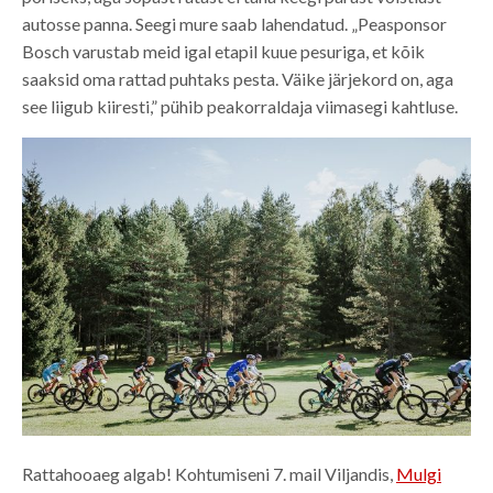
autosse panna. Seegi mure saab lahendatud. „Peasponsor
Bosch varustab meid igal etapil kuue pesuriga, et kõik
saaksid oma rattad puhtaks pesta. Väike järjekord on, aga
see liigub kiiresti,” pühib peakorraldaja viimasegi kahtluse.
Rattahooaeg algab! Kohtumiseni 7. mail Viljandis,
Mulgi