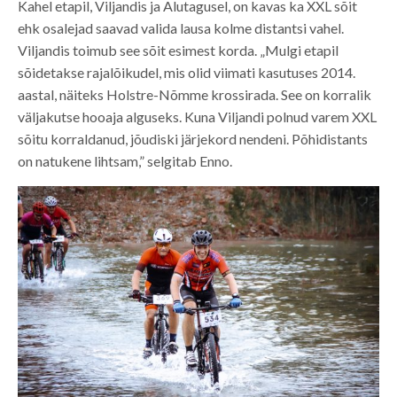
Kahel etapil, Viljandis ja Alutagusel, on kavas ka XXL sõit
ehk osalejad saavad valida lausa kolme distantsi vahel.
Viljandis toimub see sõit esimest korda. „Mulgi etapil
sõidetakse rajalõikudel, mis olid viimati kasutuses 2014.
aastal, näiteks Holstre-Nõmme krossirada. See on korralik
väljakutse hooaja alguseks. Kuna Viljandi polnud varem XXL
sõitu korraldanud, jõudiski järjekord nendeni. Põhidistants
on natukene lihtsam,” selgitab Enno.