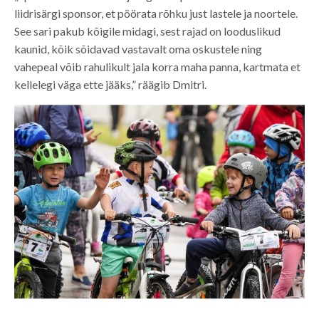
liidrisärgi sponsor, et pöörata rõhku just lastele ja noortele.
See sari pakub kõigile midagi, sest rajad on looduslikud
kaunid, kõik sõidavad vastavalt oma oskustele ning
vahepeal võib rahulikult jala korra maha panna, kartmata et
kellelegi väga ette jääks,” räägib Dmitri.