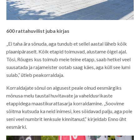
600 rattahuvilist juba kirjas
„Ei taha ära sõnuda, aga tundub et sellel aastal läheb kõik
plaanipäraselt. Kõik etapid toimuvad, alustame õigel ajal.
Tõsi, Rõuges kus toimub meie teine etapp, saab hetkel veel
suusatada ja rajameister ootab saag käes, aga küll see lumi
sulab,” ütleb peakorraldaja.
Korraldajate sõnul on algusest peale olnud eesmärgiks
mõnusa melu taustal huvitavate ja vaheldusrikaste
etappidega maastikurattasarja korraldamine. „Soovime
sõitma kutsuda ka neid inimesi, kes sõidavad palju, aga pole
seni veel numbrit lenksule kinnitanud,“ kirjeldab Enno üht
eesmärki.