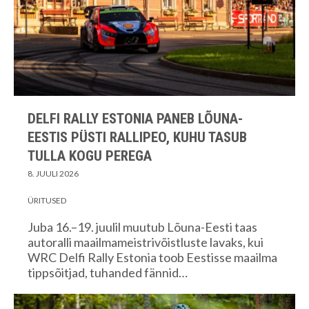
DELFI RALLY ESTONIA PANEB LÕUNA-
EESTIS PÜSTI RALLIPEO, KUHU TASUB
TULLA KOGU PEREGA
8. JUULI 2026
ÜRITUSED
Juba 16.–19. juulil muutub Lõuna-Eesti taas
autoralli maailmameistrivõistluste lavaks, kui
WRC Delfi Rally Estonia toob Eestisse maailma
tippsõitjad, tuhanded fännid…