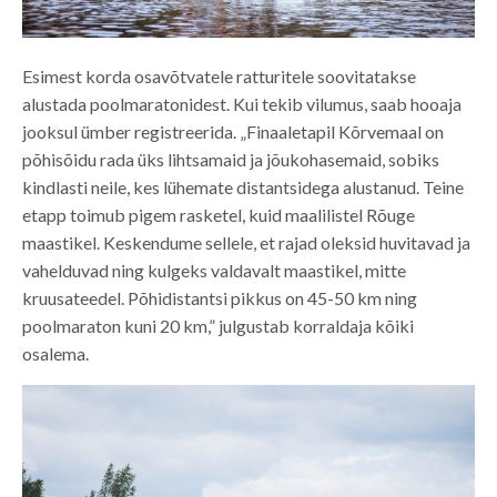
Esimest korda osavõtvatele ratturitele soovitatakse
alustada poolmaratonidest. Kui tekib vilumus, saab hooaja
jooksul ümber registreerida. „Finaaletapil Kõrvemaal on
põhisõidu rada üks lihtsamaid ja jõukohasemaid, sobiks
kindlasti neile, kes lühemate distantsidega alustanud. Teine
etapp toimub pigem rasketel, kuid maalilistel Rõuge
maastikel. Keskendume sellele, et rajad oleksid huvitavad ja
vahelduvad ning kulgeks valdavalt maastikel, mitte
kruusateedel. Põhidistantsi pikkus on 45-50 km ning
poolmaraton kuni 20 km,” julgustab korraldaja kõiki
osalema.