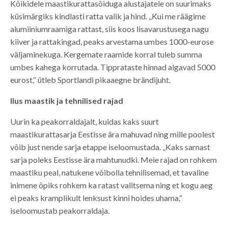
Kõikidele maastikurattasõiduga alustajatele on suurimaks
küsimärgiks kindlasti ratta valik ja hind. „Kui me räägime
alumiiniumraamiga rattast, siis koos lisavarustusega nagu
kiiver ja rattakingad, peaks arvestama umbes 1000-eurose
väljaminekuga. Kergemate raamide korral tuleb summa
umbes kahega korrutada. Tipprataste hinnad algavad 5000
eurost,“ ütleb Sportlandi pikaaegne brändijuht.
Ilus maastik ja tehnilised rajad
Uurin ka peakorraldajalt, kuidas kaks suurt
maastikurattasarja Eestisse ära mahuvad ning mille poolest
võib just nende sarja etappe iseloomustada. „Kaks sarnast
sarja poleks Eestisse ära mahtunudki. Meie rajad on rohkem
maastiku peal, natukene võibolla tehnilisemad, et tavaline
inimene õpiks rohkem ka ratast valitsema ning et kogu aeg
ei peaks kramplikult lenksust kinni hoides uhama,“
iseloomustab peakorraldaja.