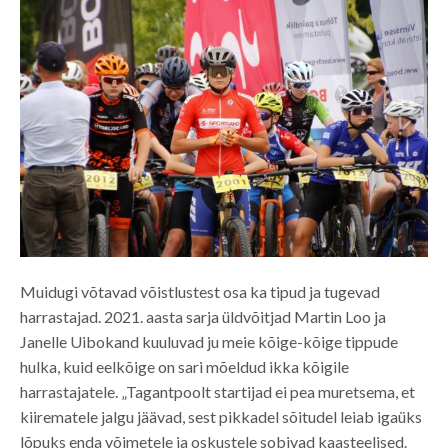
Muidugi võtavad võistlustest osa ka tipud ja tugevad
harrastajad. 2021. aasta sarja üldvõitjad Martin Loo ja
Janelle Uibokand kuuluvad ju meie kõige-kõige tippude
hulka, kuid eelkõige on sari mõeldud ikka kõigile
harrastajatele. „Tagantpoolt startijad ei pea muretsema, et
kiirematele jalgu jäävad, sest pikkadel sõitudel leiab igaüks
lõpuks enda võimetele ja oskustele sobivad kaasteelised.