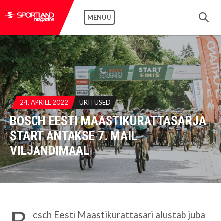
MENÜÜ
24. APRILL 2022
ÜRITUSED
BOSCH EESTI MAASTIKURATTASARJA
START ANTAKSE 7. MAIL
VILJANDIMAAL
B
osch Eesti Maastikurattasari alustab juba