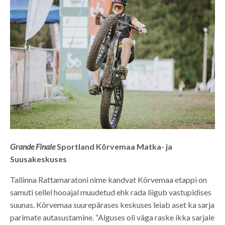
Grande Finale
Sportland Kõrvemaa Matka- ja
Suusakeskuses
Tallinna Rattamaratoni nime kandvat Kõrvemaa etappi on
samuti sellel hooajal muudetud ehk rada liigub vastupidises
suunas. Kõrvemaa suurepärases keskuses leiab aset ka sarja
parimate autasustamine. “Alguses oli väga raske ikka sarjale