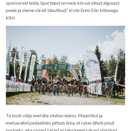
sponsoreid leida, Sportland on meie kõrval olnud algusest
peale ja oleme siiralt tänulikud,” ei ole Enno Eilo kiitusega
kitsi.
Ta toob välja veel ühe olulise nüansi. Maastikul ja
metsavahel pedaalides juhtub ikka, et ratas läheb pisut
poriseks, aga sopast ratast ei taha keegi pärast võistlust