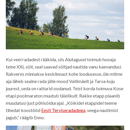
Kui veel radadest rääkida, siis Alutagusel toimub hooaja
teine XXL sõit, seal saavad sõitjad nautida vanu kaevandusi.
Rakveres minnakse kesklinnast kohe loodusesse, üle mitme
aja läheb sealne rada jälle mood Vallimäelt ja Tarva kuju
juurest, seda on ratturid oodanud. Teist korda toimuva Kose
etapi poolmaraton muutub täielikult. Rakke etapp plaanib
muudatusi just põhisõidurajal. „Kõikidel etappidel teeme
tihedat koostööd
Eesti Terviseradadega
, seega nautimist
jagub,“ räägib Enno.