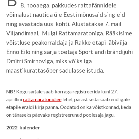
8. hooaega, pakkudes rattafännidele
võimalust nautida üle Eesti mõnusaid singleid
ning avastada uusi kohti. Alustatakse 7. mail
Viljandimaal, Mulgi Rattamaratoniga. Rääkisime
võistluse peakorraldaja ja Rakke etapi läbiviija
Enno Eilo ning sarja toetaja Sportlandi brändijuhi
Dmitri Smirnoviga, miks võiks iga
maastikurattasõber sadulasse istuda.
NB!
Kogu sarjale saab korraga registreerida kuni 27.
aprillini
rattamaratonid.ee
lehel, pärast seda saab end igale
etapile eraldi kirja panna. Oodatud on ka võistkonnad, keda
on tänaseks päevaks registreerunud poolesaja jagu.
2022. kalender