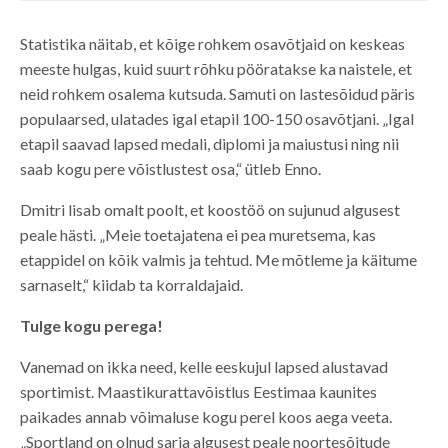
Statistika näitab, et kõige rohkem osavõtjaid on keskeas
meeste hulgas, kuid suurt rõhku pööratakse ka naistele, et
neid rohkem osalema kutsuda. Samuti on lastesõidud päris
populaarsed, ulatades igal etapil 100-150 osavõtjani. „Igal
etapil saavad lapsed medali, diplomi ja maiustusi ning nii
saab kogu pere võistlustest osa,“ ütleb Enno.
Dmitri lisab omalt poolt, et koostöö on sujunud algusest
peale hästi. „Meie toetajatena ei pea muretsema, kas
etappidel on kõik valmis ja tehtud. Me mõtleme ja käitume
sarnaselt,“ kiidab ta korraldajaid.
Tulge kogu perega!
Vanemad on ikka need, kelle eeskujul lapsed alustavad
sportimist. Maastikurattavõistlus Eestimaa kaunites
paikades annab võimaluse kogu perel koos aega veeta.
„Sportland on olnud sarja algusest peale noortesõitude