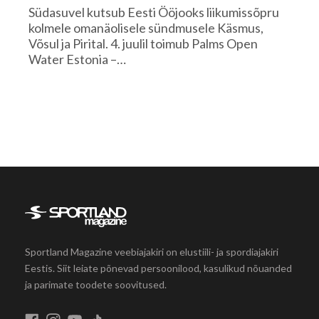
Südasuvel kutsub Eesti Ööjooks liikumissõpru
kolmele omanäolisele sündmusele Käsmus,
Võsul ja Pirital. 4. juulil toimub Palms Open
Water Estonia –…
Sportland Magazine veebiajakiri on elustiili- ja spordiajakiri
Eestis. Siit leiate põnevad persoonilood, kasulikud nõuanded
ja parimate toodete soovitused.