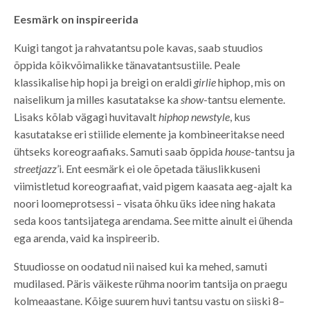
Eesmärk on inspireerida
Kuigi tangot ja rahvatantsu pole kavas, saab stuudios
õppida kõikvõimalikke tänavatantsustiile. Peale
klassikalise hip hopi ja breigi on eraldi
girlie
hiphop, mis on
naiselikum ja milles kasutatakse ka
show
-tantsu elemente.
Lisaks kõlab vägagi huvitavalt
hiphop newstyle
, kus
kasutatakse eri stiilide elemente ja kombineeritakse need
ühtseks koreograafiaks. Samuti saab õppida
house
-tantsu ja
streetjazz
’i. Ent eesmärk ei ole õpetada täiuslikkuseni
viimistletud koreograafiat, vaid pigem kaasata aeg-ajalt ka
noori loomeprotsessi – visata õhku üks idee ning hakata
seda koos tantsijatega arendama. See mitte ainult ei ühenda
ega arenda, vaid ka inspireerib.
Stuudiosse on oodatud nii naised kui ka mehed, samuti
mudilased. Päris väikeste rühma noorim tantsija on praegu
kolmeaastane. Kõige suurem huvi tantsu vastu on siiski 8–