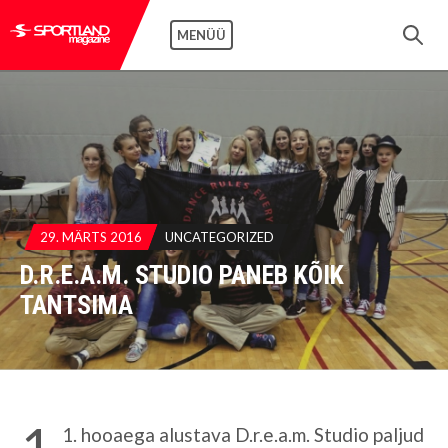
MENÜÜ
29. MÄRTS 2016
UNCATEGORIZED
D.R.E.A.M. STUDIO PANEB KÕIK
TANTSIMA
1
1. hooaega alustava D.r.e.a.m. Studio paljud