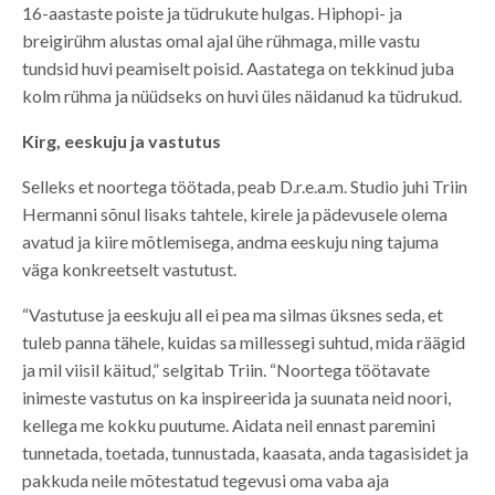
16-aastaste poiste ja tüdrukute hulgas. Hiphopi- ja
breigirühm alustas omal ajal ühe rühmaga, mille vastu
tundsid huvi peamiselt poisid. Aastatega on tekkinud juba
kolm rühma ja nüüdseks on huvi üles näidanud ka tüdrukud.
Kirg, eeskuju ja vastutus
Selleks et noortega töötada, peab D.r.e.a.m. Studio juhi Triin
Hermanni sõnul lisaks tahtele, kirele ja pädevusele olema
avatud ja kiire mõtlemisega, andma eeskuju ning tajuma
väga konkreetselt vastutust.
“Vastutuse ja eeskuju all ei pea ma silmas üksnes seda, et
tuleb panna tähele, kuidas sa millessegi suhtud, mida räägid
ja mil viisil käitud,” selgitab Triin. “Noortega töötavate
inimeste vastutus on ka inspireerida ja suunata neid noori,
kellega me kokku puutume. Aidata neil ennast paremini
tunnetada, toetada, tunnustada, kaasata, anda tagasisidet ja
pakkuda neile mõtestatud tegevusi oma vaba aja