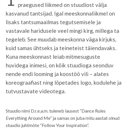
praegused liikmed on stuudiost välja
kasvanud tantsijad. Igal meeskonnaliikmel on
lisaks tantsumaailmas tegutsemisele ja
vastavale haridusele veel mingi kirg, millega ta
tegeleb. See muudab meeskonna väga kirjuks,
kuid samas ühtseks ja teineteist täiendavaks.
Kuna meeskonnast leiab mitmesuguste
huvidega inimesi, on kõik stuudioga seonduv
nende endi looming ja koostöö vili – alates
koreograafiast ning lõpetades logo, kodulehe ja
tutvustavate videotega.
Stuudio nimi D.r.e.a.m. tuleneb lausest “Dance Rules
Everything Around Me” ja samas on juba mitu aastat olnud
stuudio juhtmõte “Follow Your Inspiration”.