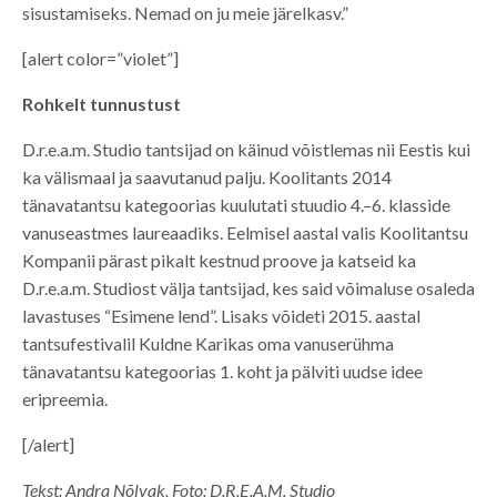
sisustamiseks. Nemad on ju meie järelkasv.”
[alert color=”violet”]
Rohkelt tunnustust
D.r.e.a.m. Studio tantsijad on käinud võistlemas nii Eestis kui
ka välismaal ja saavutanud palju. Koolitants 2014
tänavatantsu kategoorias kuulutati stuudio 4.–6. klasside
vanuseastmes laureaadiks. Eelmisel aastal valis Koolitantsu
Kompanii pärast pikalt kestnud proove ja katseid ka
D.r.e.a.m. Studiost välja tantsijad, kes said võimaluse osaleda
lavastuses “Esimene lend”. Lisaks võideti 2015. aastal
tantsufestivalil Kuldne Karikas oma vanuserühma
tänavatantsu kategoorias 1. koht ja pälviti uudse idee
eripreemia.
[/alert]
Tekst: Andra Nõlvak, Foto: D.R.E.A.M. Studio