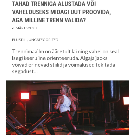
TAHAD TRENNIGA ALUSTADA VÕI
VAHELDUSEKS MIDAGI UUT PROOVIDA,
AGA MILLINE TRENN VALIDA?
6. MÄRTS 2020
ELUSTIIL
UNCATEGORIZED
Trennimaailm on ääretult lai ning vahel on seal
isegi keeruline orienteeruda. Algaja jaoks
võivad erinevad stiilid ja võimalused tekitada
segadust…