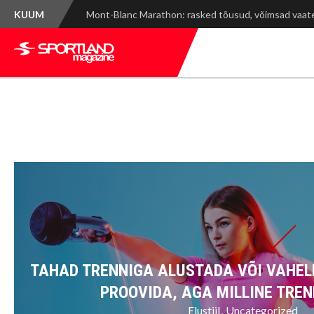
KUUM
Spordinädala kokkuvõte: WRC Delfi Rally Estonia ja ti
TAHAD TRENNIGA ALUSTADA VÕI VAHEL
PROOVIDA, AGA MILLINE TREN
Elustiil
Uncategorized