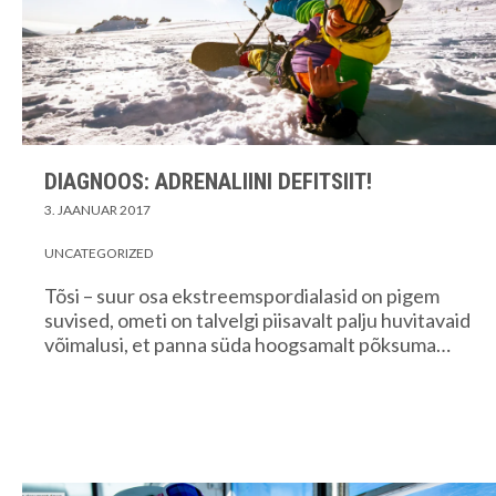
DIAGNOOS: ADRENALIINI DEFITSIIT!
3. JAANUAR 2017
UNCATEGORIZED
Tõsi – suur osa ekstreemspordialasid on pigem
suvised, ometi on talvelgi piisavalt palju huvitavaid
võimalusi, et panna süda hoogsamalt põksuma…