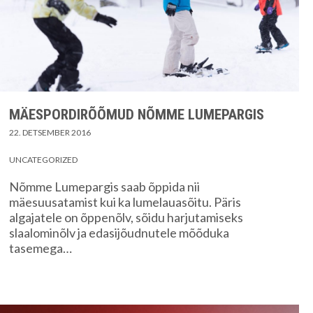
MÄESPORDIRÕÕMUD NÕMME LUMEPARGIS
22. DETSEMBER 2016
UNCATEGORIZED
Nõmme Lumepargis saab õppida nii
mäesuusatamist kui ka lumelauasõitu. Päris
algajatele on õppenõlv, sõidu harjutamiseks
slaalominõlv ja edasijõudnutele mõõduka
tasemega…