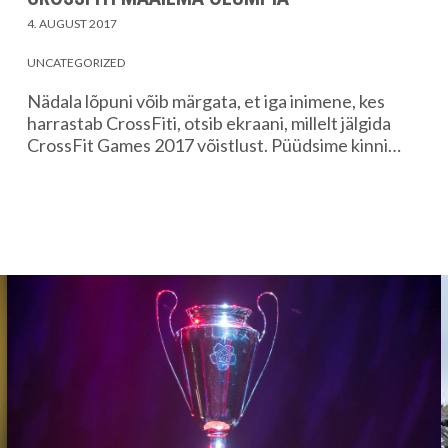
4. AUGUST 2017
UNCATEGORIZED
Nädala lõpuni võib märgata, et iga inimene, kes
harrastab CrossFiti, otsib ekraani, millelt jälgida
CrossFit Games 2017 võistlust. Püüdsime kinni…