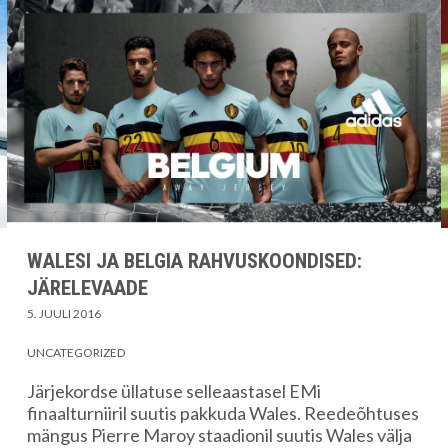
WALESI JA BELGIA RAHVUSKOONDISED:
JÄRELEVAADE
5. JUULI 2016
UNCATEGORIZED
Järjekordse üllatuse selleaastasel EMi
finaalturniiril suutis pakkuda Wales. Reedeõhtuses
mängus Pierre Maroy staadionil suutis Wales välja