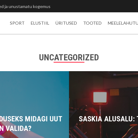
itlivõistluste medalid
SPORT
ELUSTIIL
ÜRITUSED
TOOTED
MEELELAHUT
UNCATEGORIZED
DUSEKS MIDAGI UUT
SASKIA ALUSALU: 
N VALIDA?