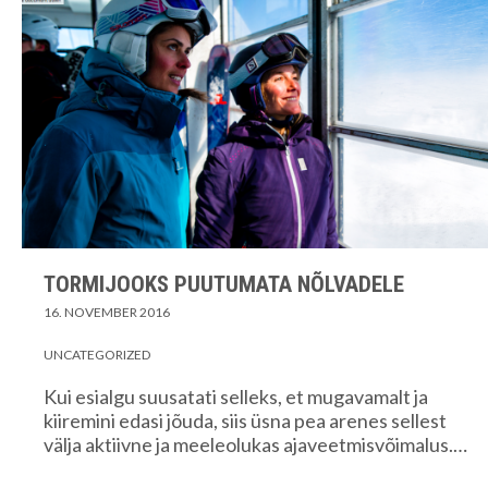
TORMIJOOKS PUUTUMATA NÕLVADELE
16. NOVEMBER 2016
UNCATEGORIZED
Kui esialgu suusatati selleks, et mugavamalt ja
kiiremini edasi jõuda, siis üsna pea arenes sellest
välja aktiivne ja meeleolukas ajaveetmisvõimalus.…