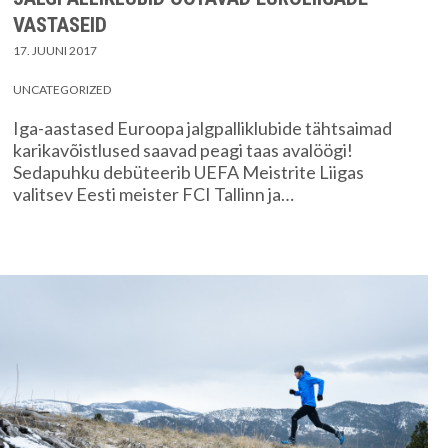
VASTASEID
17. JUUNI 2017
UNCATEGORIZED
Iga-aastased Euroopa jalgpalliklubide tähtsaimad
karikavõistlused saavad peagi taas avalöögi!
Sedapuhku debüteerib UEFA Meistrite Liigas
valitsev Eesti meister FCI Tallinn ja…