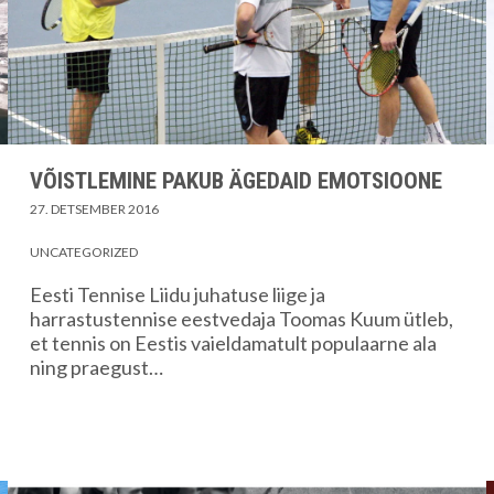
VÕISTLEMINE PAKUB ÄGEDAID EMOTSIOONE
27. DETSEMBER 2016
UNCATEGORIZED
Eesti Tennise Liidu juhatuse liige ja
harrastustennise eestvedaja Toomas Kuum ütleb,
et tennis on Eestis vaieldamatult populaarne ala
ning praegust…