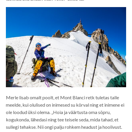
Merle lisab omalt poolt, et Mont Blanci retk tuletas talle
meelde, kui olulised on inimesed su kõrval ning et inimene ei
ole loodud üksi olema. „Hoia ja väärtusta oma sõpru,
kogukonda, lähedasi ning tee teisele seda, mida tahad, et
sullegi tehakse. Nii ongi palju rohkem headust ja hoolivust.