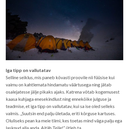
Iga tipp on vallutatav
Selline seiklus, mis paneb kõvasti proovile nii füüsise kui
vaimu on kahtlemata hindamatu väärtusega ning jätab
osalejatesse jälje pikaks ajaks. Katrena võtab kogemusest
kaasa kuhjaga enesekindlust ning ennekõike julguse ja
teadmise, et iga tipp on vallutatav, kui sa ise oled selleks
valmis. „Suutsin end palju ületada, eriti kõrguse kartuses.
Oluliseks pean ka meie tiimi, kes toetas mind väga palju ega
lasknud alla anda. Aitäh Teile!“ ütleb ta.