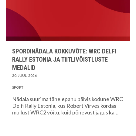
SPORDINÄDALA KOKKUVÕTE: WRC DELFI
RALLY ESTONIA JA TIITLIVÕISTLUSTE
MEDALID
20. JUULI 2026
SPORT
Nädala suurima tähelepanu pälvis kodune WRC
Delfi Rally Estonia, kus Robert Virves kordas
mullust WRC2 võitu, kuid põnevust jagus ka…