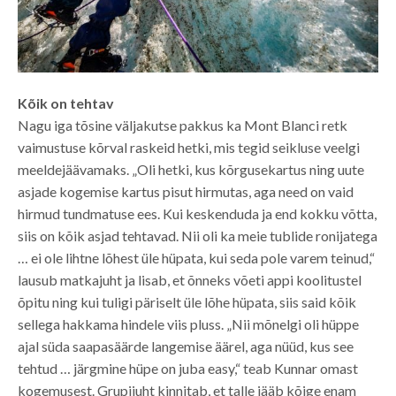
Kõik on tehtav
Nagu iga tõsine väljakutse pakkus ka Mont Blanci retk
vaimustuse kõrval raskeid hetki, mis tegid seikluse veelgi
meeldejäävamaks. „Oli hetki, kus kõrgusekartus ning uute
asjade kogemise kartus pisut hirmutas, aga need on vaid
hirmud tundmatuse ees. Kui keskenduda ja end kokku võtta,
siis on kõik asjad tehtavad. Nii oli ka meie tublide ronijatega
… ei ole lihtne lõhest üle hüpata, kui seda pole varem teinud,“
lausub matkajuht ja lisab, et õnneks võeti appi koolitustel
õpitu ning kui tuligi päriselt üle lõhe hüpata, siis said kõik
sellega hakkama hindele viis pluss. „Nii mõnelgi oli hüppe
ajal süda saapasäärde langemise äärel, aga nüüd, kus see
tehtud … järgmine hüpe on juba easy,“ teab Kunnar omast
kogemusest. Grupijuht kinnitab, et talle jääb kõige enam