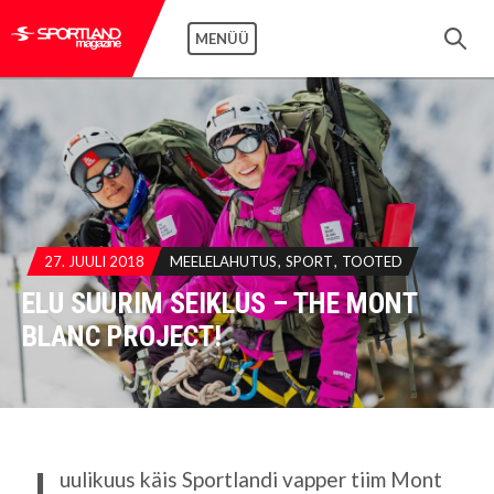
MENÜÜ
27. JUULI 2018
MEELELAHUTUS
SPORT
TOOTED
ELU SUURIM SEIKLUS – THE MONT
BLANC PROJECT!
J
uulikuus käis Sportlandi vapper tiim Mont