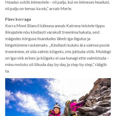
Headus sobib inimestele – nii palju, kui on inimeses headust,
nii palju on temas ka elu,“ arvab Merle.
Päev korraga
Korra Mont Blancil käinuna annab Katrena teistele tippu
ihkajatele nõu kindlasti varakult treenima hakata, sest
mägedes kõrguse lisandudes läheb iga liigutus ja
hingetõmme raskemaks. „Kindlasti kuluks ära vaimse poole
treenimine, et olla valmis kõigeks, mis juhtuda võib. Muidugi
on iga retk erinev ja kõigeks ei saa kunagi ette valmistuda –
minu motoks oli liikuda day by day ja step by step,“ räägib
ta.