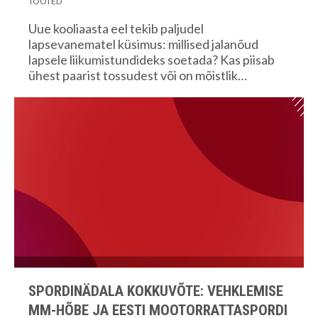
TOOTED
Uue kooliaasta eel tekib paljudel
lapsevanematel küsimus: millised jalanõud
lapsele liikumistundideks soetada? Kas piisab
ühest paarist tossudest või on mõistlik…
SPORDINÄDALA KOKKUVÕTE: VEHKLEMISE
MM-HÕBE JA EESTI MOOTORRATTASPORDI