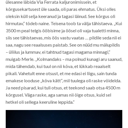
ülesanne läbida Via Ferrata kaljuronimissein, et
kõrgusekartusest üle saada, oli paras ehmatus. Üksi olles
oleksin küll selja keeranud ja tagasi läinud. See kõrgus oli
hirmutav,“ tõdeb naine. Teisena toob ta välja tähistaeva. „Kui
3500 m peal telgis ööbisime ja öösel oli vaja tualetti minna,
siis see tähistaevas, mis öös vastu vaatas … pildile seda nii ei
saa, nagu see reaalsuses paistab. See on nüüd mu mälupildis
– üliilus ja lummav, ei tahtnud tagasi magama minnagi,“
muigab Merle. „Kolmandaks – ma polnud kunagi aru saanud,
mida tähendab, kui tuul on nii kõva, et lükkab reaalselt
pikali. Vahetult enne otsust, et me edasi ei liigu, sain tunda
emakese looduse „kõva kätt“, mil tuulega oli raske võidelda.
Ja need pisarad, kui tuli otsus, et teekond saab otsa 4500 m
kõrgusel. Väga raske, aga samas nii õige otsus, kuid sel
hetkel oli sellega keeruline leppida.“