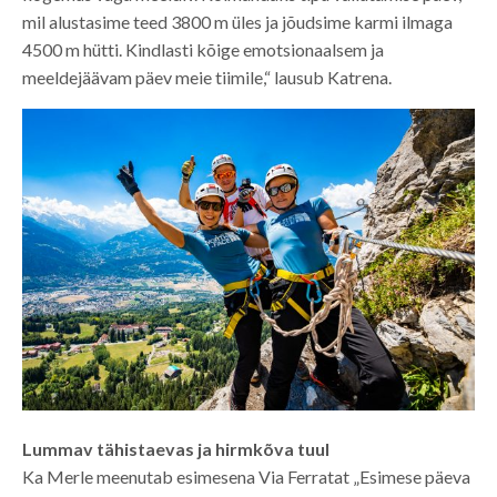
mil alustasime teed 3800 m üles ja jõudsime karmi ilmaga
4500 m hütti. Kindlasti kõige emotsionaalsem ja
meeldejäävam päev meie tiimile,“ lausub Katrena.
Lummav tähistaevas ja hirmkõva tuul
Ka Merle meenutab esimesena Via Ferratat „Esimese päeva