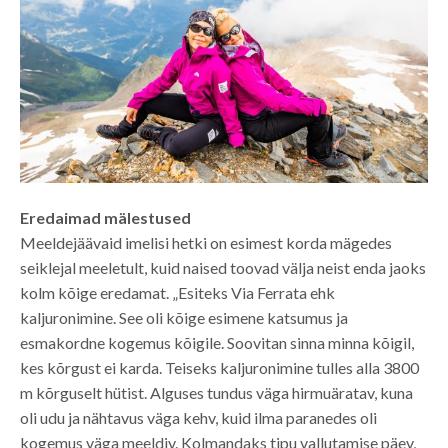
Eredaimad mälestused
Meeldejäävaid imelisi hetki on esimest korda mägedes
seiklejal meeletult, kuid naised toovad välja neist enda jaoks
kolm kõige eredamat. „Esiteks Via Ferrata ehk
kaljuronimine. See oli kõige esimene katsumus ja
esmakordne kogemus kõigile. Soovitan sinna minna kõigil,
kes kõrgust ei karda. Teiseks kaljuronimine tulles alla 3800
m kõrguselt hütist. Alguses tundus väga hirmuäratav, kuna
oli udu ja nähtavus väga kehv, kuid ilma paranedes oli
kogemus väga meeldiv. Kolmandaks tipu vallutamise päev,