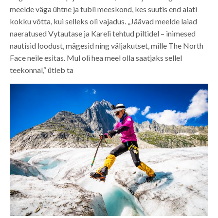
meelde väga ühtne ja tubli meeskond, kes suutis end alati
kokku võtta, kui selleks oli vajadus. „Jäävad meelde laiad
naeratused Vytautase ja Kareli tehtud piltidel – inimesed
nautisid loodust, mägesid ning väljakutset, mille The North
Face neile esitas. Mul oli hea meel olla saatjaks sellel
teekonnal,“ ütleb ta