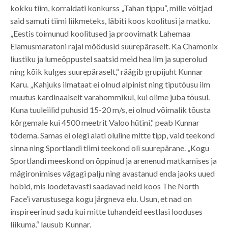
kokku tiim, korraldati konkurss „Tahan tippu“, mille võitjad
said samuti tiimi liikmeteks, läbiti koos koolitusi ja matku.
„Eestis toimunud koolitused ja proovimatk Lahemaa
Elamusmaratoni rajal möödusid suurepäraselt. Ka Chamonix
liustiku ja lumeõppustel saatsid meid hea ilm ja superolud
ning kõik kulges suurepäraselt,“ räägib grupijuht Kunnar
Karu. „Kahjuks ilmataat ei olnud alpinist ning tiputõusu ilm
muutus kardinaalselt varahommikul, kui olime juba tõusul.
Kuna tuuleiilid puhusid 15-20 m/s, ei olnud võimalik tõusta
kõrgemale kui 4500 meetrit Valoo hütini,“ peab Kunnar
tõdema. Samas ei olegi alati oluline mitte tipp, vaid teekond
sinna ning Sportlandi tiimi teekond oli suurepärane. „Kogu
Sportlandi meeskond on õppinud ja arenenud matkamises ja
mägironimises vägagi palju ning avastanud enda jaoks uued
hobid, mis loodetavasti saadavad neid koos The North
Face’i varustusega kogu järgneva elu. Usun, et nad on
inspireerinud sadu kui mitte tuhandeid eestlasi looduses
liikuma,“ lausub Kunnar.