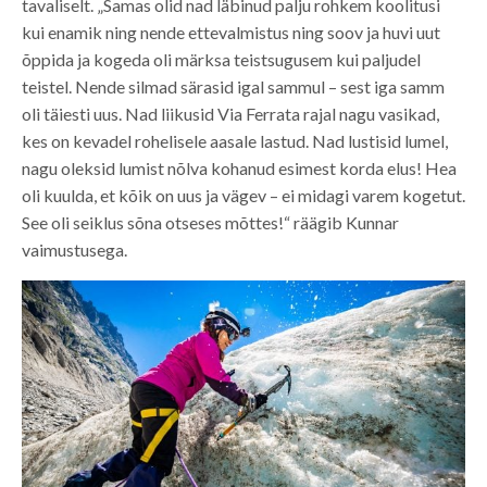
tavaliselt. „Samas olid nad läbinud palju rohkem koolitusi
kui enamik ning nende ettevalmistus ning soov ja huvi uut
õppida ja kogeda oli märksa teistsugusem kui paljudel
teistel. Nende silmad särasid igal sammul – sest iga samm
oli täiesti uus. Nad liikusid Via Ferrata rajal nagu vasikad,
kes on kevadel rohelisele aasale lastud. Nad lustisid lumel,
nagu oleksid lumist nõlva kohanud esimest korda elus! Hea
oli kuulda, et kõik on uus ja vägev – ei midagi varem kogetut.
See oli seiklus sõna otseses mõttes!“ räägib Kunnar
vaimustusega.