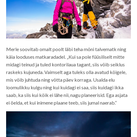
Merle soovitab omalt poolt läbi teha mõni talvematk ning
käia looduses matkaradadel. „Kui sa pole füüsiliselt mitte
midagi teinud ja tuled kontorilaua tagant, siis võib seiklus
raskeks kujuneda. Vaimselt aga tuleks olla avatud kõigele,
mis võib juhtuda ning võtta päev korraga. Usalda elu
loomulikku kulgu ning kui kuidagi ei saa, siis kuidagi ikka
saab, ka siis kui kõik ei lähe nii, nagu planeerisid. Ega asjata
ei öelda, et kui inimene plaane teeb, siis jumal naerab.“