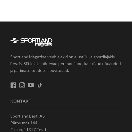
Sportland Magazine veebiajakiri on elustiili- ja spordiajakiri
Eestis. Siit leiate põnevad persoonilood, kasulikud nõuanded
ja parimate toodete soovitused.
KONTAKT
Sportland Eesti AS
Pärnu mnt 144
Tallinn, 11317 Eesti