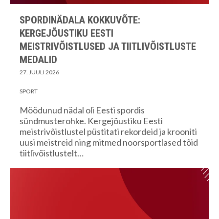
SPORDINÄDALA KOKKUVÕTE:
KERGEJÕUSTIKU EESTI
MEISTRIVÕISTLUSED JA TIITLIVÕISTLUSTE
MEDALID
27. JUULI 2026
SPORT
Möödunud nädal oli Eesti spordis
sündmusterohke. Kergejõustiku Eesti
meistrivõistlustel püstitati rekordeid ja krooniti
uusi meistreid ning mitmed noorsportlased tõid
tiitlivõistlustelt…