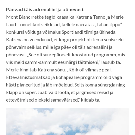
Päevad täis adrenaliini ja põnevust
Mont Blanci retke tegid kaasa ka Katrena Tenno ja Merle
Laud – õnnelikud seiklejad, kellele naeratas „Tahan tippu“
konkursi võiduga võimalus Sportlandi tiimiga ühineda.
Katrena on veendunud, et kogu projekt oli tema senise elu
põnevaim seiklus, mille iga päev oli täis adrenaliini ja
põnevust. „See oli suurepäraselt koostatud programm, mis
viis meid samm-sammult eesmärgi täitmiseni,“ lausub ta.
Merle kinnitab Katrena sõnu. „Kõik oli viimase peal.
Ettevalmistusmatkad ja kohapealne programm olid väga
hästi planeeritud ja läbi mõeldud. Seltskonna sünergia ning
klapp oli super. Jääb vaid loota, et järgmised reisid ja
ettevõtmised oleksid samaväärsed,“ kiidab ta.