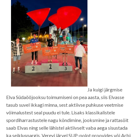
Ja kuigi järgmise
Elva Südaööjooksu toimumiseni on pea aasta, siis Elvasse
tasub suvel ikkagi minna, sest aktiivse puhkuse veetmise
võimalustest seal puudu ei tule. Lisaks klassikalistele
spordiharrastustele nagu kõndimine, jooksmine ja rattasõit
saab Elvas ning selle lähistel aktiivselt vaba aega sisustada
ka seikluspargis, Verevi järvel SUP-polot proovides või Arbi