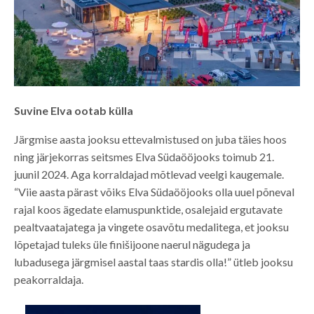
Suvine Elva ootab külla
Järgmise aasta jooksu ettevalmistused on juba täies hoos
ning järjekorras seitsmes Elva Südaööjooks toimub 21.
juunil 2024. Aga korraldajad mõtlevad veelgi kaugemale.
“Viie aasta pärast võiks Elva Südaööjooks olla uuel põneval
rajal koos ägedate elamuspunktide, osalejaid ergutavate
pealtvaatajatega ja vingete osavõtu medalitega, et jooksu
lõpetajad tuleks üle finišijoone naerul nägudega ja
lubadusega järgmisel aastal taas stardis olla!” ütleb jooksu
peakorraldaja.