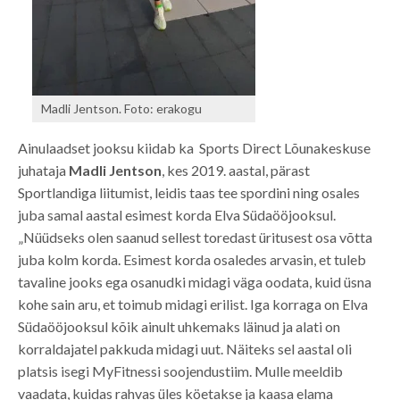
Madli Jentson. Foto: erakogu
Ainulaadset jooksu kiidab ka Sports Direct Lõunakeskuse
juhataja
Madli Jentson
, kes 2019. aastal, pärast
Sportlandiga liitumist, leidis taas tee spordini ning osales
juba samal aastal esimest korda Elva Südaööjooksul.
„Nüüdseks olen saanud sellest toredast üritusest osa võtta
juba kolm korda. Esimest korda osaledes arvasin, et tuleb
tavaline jooks ega osanudki midagi väga oodata, kuid üsna
kohe sain aru, et toimub midagi erilist. Iga korraga on Elva
Südaööjooksul kõik ainult uhkemaks läinud ja alati on
korraldajatel pakkuda midagi uut. Näiteks sel aastal oli
platsis isegi MyFitnessi soojendustiim. Mulle meeldib
vaadata, kuidas rahvas üles köetakse ja kaasa elama