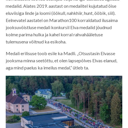
medalid. Alates 2019. aastast on medalitel kujutatud öise
eluviisiga linde ja loomi (öökull, nahkhiir, hunt, ööbik, siil).
Eelnevatel aastatel on Marathon100 korraldatud ilusaima
jooksuvõistluse medali konkursil Elva medalid jõudnud
kolme parima hulka ja kahel korral rahvahääletuse
tulemusena võitnud ka esikoha.
Medali erilisuse toob esile ka Madli. „Otsustasin Elvasse
jooksma minna seetõttu, et olen lapsepõlves Elvas elanud,
aga mind paelus ka imeilus medal,” ütleb ta.