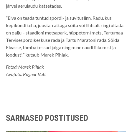
järvel aerulaudu katsetades.
“Elva on teada tuntud spordi- ja suvituslinn. Radu, kus
kepikõndi teha, joosta, rattaga sõita või lihtsalt ringi uitada
on palju – staadioni metsapark, hüppetorni mets, Tartumaa
Tervisespordikeskuse rada ja Tartu Maratoni rada. Sõida
Elvasse, tõmba tossud jalga ning mine naudi liikumist ja
loodust!” kutsub Marek Pihlak.
Fotod: Marek Pihlak
Avafoto: Ragnar Vutt
SARNASED POSTITUSED