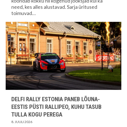
koondab kokku nii kogenud jooksjad kui ka
need, kes alles alustavad. Sarja üritused
toimuvad…
DELFI RALLY ESTONIA PANEB LÕUNA-
EESTIS PÜSTI RALLIPEO, KUHU TASUB
TULLA KOGU PEREGA
8. JUULI 2026