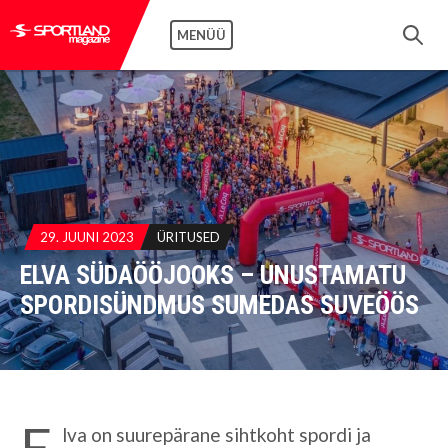
MENÜÜ
29. JUUNI 2023
ÜRITUSED
ELVA SÜDAÖÖJOOKS – UNUSTAMATU
SPORDISÜNDMUS SUMEDAS SUVEÖÖS
E
lva on suurepärane sihtkoht spordi ja