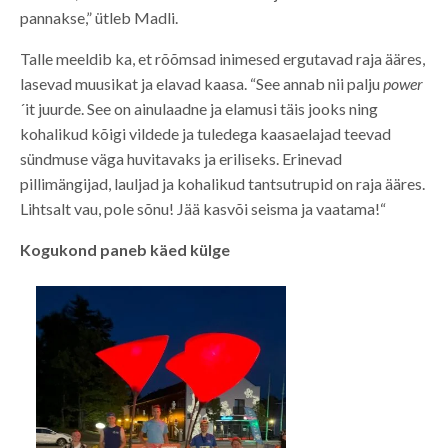
pannakse,” ütleb Madli.
Talle meeldib ka, et rõõmsad inimesed ergutavad raja ääres,
lasevad muusikat ja elavad kaasa. “See annab nii palju
power
´it juurde. See on ainulaadne ja elamusi täis jooks ning
kohalikud kõigi vildede ja tuledega kaasaelajad teevad
sündmuse väga huvitavaks ja eriliseks. Erinevad
pillimängijad, lauljad ja kohalikud tantsutrupid on raja ääres.
Lihtsalt vau, pole sõnu! Jää kasvõi seisma ja vaatama!“
Kogukond paneb käed külge