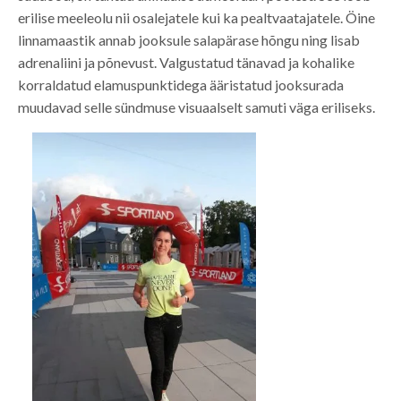
erilise meeleolu nii osalejatele kui ka pealtvaatajatele. Öine
linnamaastik annab jooksule salapärase hõngu ning lisab
adrenaliini ja põnevust. Valgustatud tänavad ja kohalike
korraldatud elamuspunktidega ääristatud jooksurada
muudavad selle sündmuse visuaalselt samuti väga eriliseks.