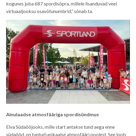
kogunes juba 687 spordisõpra, millele lisanduvad veel
virtuaaljooksu osavõtunumbrid,” sõnab ta.
Ainulaadse atmosfääriga spordisündmus
Elva Südaööjooks, mille start antakse tund aega enne
südaööd, on tuntud unikaalse atmosfääri poolest. See loob