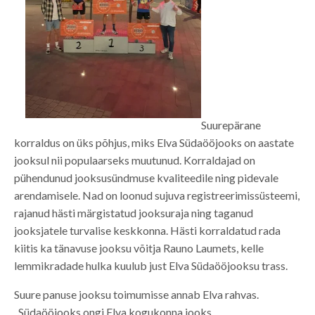
Suurepärane
korraldus on üks põhjus, miks Elva Südaööjooks on aastate
jooksul nii populaarseks muutunud. Korraldajad on
pühendunud jooksusündmuse kvaliteedile ning pidevale
arendamisele. Nad on loonud sujuva registreerimissüsteemi,
rajanud hästi märgistatud jooksuraja ning taganud
jooksjatele turvalise keskkonna. Hästi korraldatud rada
kiitis ka tänavuse jooksu võitja Rauno Laumets, kelle
lemmikradade hulka kuulub just Elva Südaööjooksu trass.
Suure panuse jooksu toimumisse annab Elva rahvas.
„Südaööjooks ongi Elva kogukonna jooks.