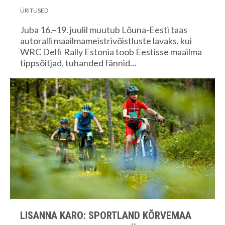
ÜRITUSED
Juba 16.–19. juulil muutub Lõuna-Eesti taas
autoralli maailmameistrivõistluste lavaks, kui
WRC Delfi Rally Estonia toob Eestisse maailma
tippsõitjad, tuhanded fännid…
LISANNA KARO: SPORTLAND KÕRVEMAA