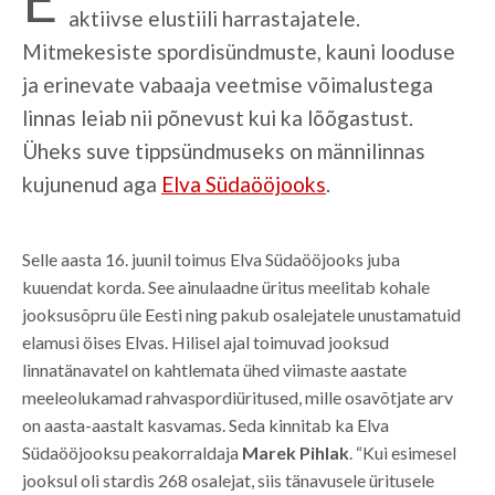
aktiivse elustiili harrastajatele.
Mitmekesiste spordisündmuste, kauni looduse
ja erinevate vabaaja veetmise võimalustega
linnas leiab nii põnevust kui ka lõõgastust.
Üheks suve tippsündmuseks on männilinnas
kujunenud aga
Elva Südaööjooks
.
Selle aasta 16. juunil toimus Elva Südaööjooks juba
kuuendat korda. See ainulaadne üritus meelitab kohale
jooksusõpru üle Eesti ning pakub osalejatele unustamatuid
elamusi öises Elvas. Hilisel ajal toimuvad jooksud
linnatänavatel on kahtlemata ühed viimaste aastate
meeleolukamad rahvaspordiüritused, mille osavõtjate arv
on aasta-aastalt kasvamas. Seda kinnitab ka Elva
Südaööjooksu peakorraldaja
Marek Pihlak
. “Kui esimesel
jooksul oli stardis 268 osalejat, siis tänavusele üritusele