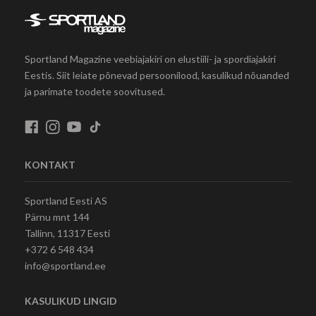
Sportland Magazine veebiajakiri on elustiili- ja spordiajakiri
Eestis. Siit leiate põnevad persoonilood, kasulikud nõuanded
ja parimate toodete soovitused.
KONTAKT
Sportland Eesti AS
Pärnu mnt 144
Tallinn, 11317 Eesti
+372 6 548 434
info@sportland.ee
KASULIKUD LINGID