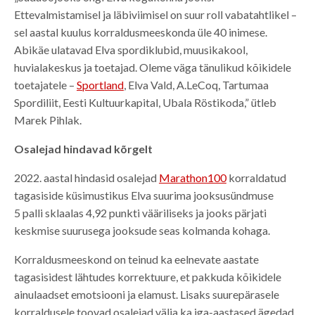
Ettevalmistamisel ja läbiviimisel on suur roll vabatahtlikel –
sel aastal kuulus korraldusmeeskonda üle 40 inimese.
Abikäe ulatavad Elva spordiklubid, muusikakool,
huvialakeskus ja toetajad. Oleme väga tänulikud kõikidele
toetajatele –
Sportland
, Elva Vald, A.LeCoq, Tartumaa
Spordiliit, Eesti Kultuurkapital, Ubala Röstikoda,” ütleb
Marek Pihlak.
Osalejad hindavad kõrgelt
2022. aastal hindasid osalejad
Marathon100
korraldatud
tagasiside küsimustikus Elva suurima jooksusündmuse
5 palli sklaalas 4,92 punkti vääriliseks ja jooks pärjati
keskmise suurusega jooksude seas kolmanda kohaga.
Korraldusmeeskond on teinud ka eelnevate aastate
tagasisidest lähtudes korrektuure, et pakkuda kõikidele
ainulaadset emotsiooni ja elamust. Lisaks suurepärasele
korraldusele toovad osalejad välja ka iga-aastased ägedad