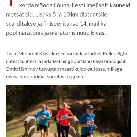
korda mööda Lõuna-Eesti imeliselt kauneid
metsateid. Lisaks 5 ja 10 km distantsile,
starditakse ja finišeeritakse 14. mail ka
poolmaratonis ja maratonis nüüd Elvas.
Tartu Maratoni Klassiku peakorraldaja Indrek Kelk räägib
uutest tuultest ja radadest ning Sportland Eesti brändijuht
Dmitri Smirnov tutvustab maastikujooksutosse, millega
minna oma parimat sooritust tegema.