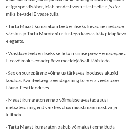
et iga spordisõber, leiab nendest vastustest selle
x-faktori
,
miks kevadel Elvasse tulla.
· Tartu Maastikumaratoni teeb eriliseks kevadine metsade
värskus ja Tartu Maratoni üritustega kaasas käiv pidupäeva
elegants.
· Võistluse teeb eriliseks selle toimumise päev – emadepäev.
Hea võimalus emadepäeva meeldejäävalt tähistada.
· See on suurepärane võimalus tärkavas looduses akusid
laadida. Kvaliteetaeg iseendaga ning tore viis veeta päev
Lõuna-Eesti looduses.
· Maastikumaraton annab võimaluse avastada uusi
metsateid ning end värskes õhus muust maailmast välja
lülitada.
· Tartu Maastikumaraton pakub võimalust eemalduda