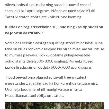
päeva jooksul lumi maha ning radadele uuesti enne ei
saanudki, kui aprilli alguses. Nõnda on uued rajad Klubi
Tartu Maratoni töötajate kollektiivne looming.
Kuidas on registreerimine sujunud ning kas tippudel on
ka jooksu vastu huvi?
Võrreldes eelmise aastaga sujub registreerimine hästi. Juba
täna on kirjas rohkem osalejaid kui oli eelmisel aastal ürituse
toimumise päevaks. Kokku ootame pühapäevastele
põhidistantsidele 2500-3000 osalejat. Kui eelüritused
juurde lisada, siis on oodata 6000-7000 spordisõpra.
Tipud teevad oma plaanid sõltuvalt treeningutest,
enesetundest, aga jälgivad ka konkurentide tegutsemist.
Usume ja loodame, et nii mõnigi varasem Tartu
Maastikumaratoni võitja on stardis.