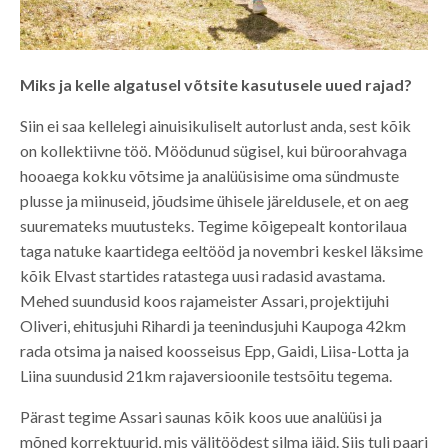
Miks ja kelle algatusel võtsite kasutusele uued rajad?
Siin ei saa kellelegi ainuisikuliselt autorlust anda, sest kõik
on kollektiivne töö. Möödunud sügisel, kui büroorahvaga
hooaega kokku võtsime ja analüüsisime oma sündmuste
plusse ja miinuseid, jõudsime ühisele järeldusele, et on aeg
suuremateks muutusteks. Tegime kõigepealt kontorilaua
taga natuke kaartidega eeltööd ja novembri keskel läksime
kõik Elvast startides ratastega uusi radasid avastama.
Mehed suundusid koos rajameister Assari, projektijuhi
Oliveri, ehitusjuhi Rihardi ja teenindusjuhi Kaupoga 42km
rada otsima ja naised koosseisus Epp, Gaidi, Liisa-Lotta ja
Liina suundusid 21km rajaversioonile testsõitu tegema.
Pärast tegime Assari saunas kõik koos uue analüüsi ja
mõned korrektuurid, mis välitöödest silma jäid. Siis tuli paari