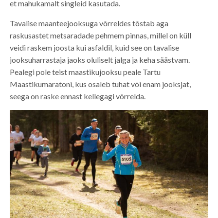
et mahukamalt singleid kasutada.
Tavalise maanteejooksuga võrreldes tõstab aga
raskusastet metsaradade pehmem pinnas, millel on küll
veidi raskem joosta kui asfaldil, kuid see on tavalise
jooksuharrastaja jaoks oluliselt jalga ja keha säästvam.
Pealegi pole teist maastikujooksu peale Tartu
Maastikumaratoni, kus osaleb tuhat või enam jooksjat,
seega on raske ennast kellegagi võrrelda.