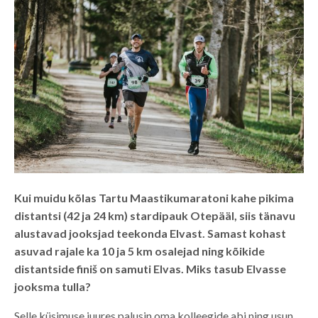
Kui muidu kõlas Tartu Maastikumaratoni kahe pikima
distantsi (42 ja 24 km) stardipauk Otepääl, siis tänavu
alustavad jooksjad teekonda Elvast. Samast kohast
asuvad rajale ka 10 ja 5 km osalejad ning kõikide
distantside finiš on samuti Elvas. Miks tasub Elvasse
jooksma tulla?
Selle küsimuse juures palusin oma kolleegide abi ning usun,