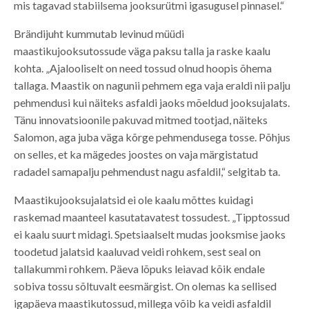
mis tagavad stabiilsema jooksurütmi igasugusel pinnasel.“
Brändijuht kummutab levinud müüdi
maastikujooksutossude väga paksu talla ja raske kaalu
kohta. „Ajalooliselt on need tossud olnud hoopis õhema
tallaga. Maastik on nagunii pehmem ega vaja eraldi nii palju
pehmendusi kui näiteks asfaldi jaoks mõeldud jooksujalats.
Tänu innovatsioonile pakuvad mitmed tootjad, näiteks
Salomon, aga juba väga kõrge pehmendusega tosse. Põhjus
on selles, et ka mägedes joostes on vaja märgistatud
radadel samapalju pehmendust nagu asfaldil,“ selgitab ta.
Maastikujooksujalatsid ei ole kaalu mõttes kuidagi
raskemad maanteel kasutatavatest tossudest. „Tipptossud
ei kaalu suurt midagi. Spetsiaalselt mudas jooksmise jaoks
toodetud jalatsid kaaluvad veidi rohkem, sest seal on
tallakummi rohkem. Päeva lõpuks leiavad kõik endale
sobiva tossu sõltuvalt eesmärgist. On olemas ka sellised
igapäeva maastikutossud, millega võib ka veidi asfaldil