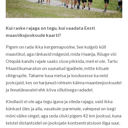
Kui raske rajaga on tegu, kui vaadata Eesti
maastikujooksude kaarti?
Pigem on rada ikka kergemapoolne. See kulgeb küll
maastikul, aga ränkasid mägesid, mida Haanja, Rõuge või
Otepää kandis rajale saaks sisse pikkida, meil ei ole. Tartu
Maastikumaraton on suunatud igaühele, mitte kitsale
sihtgrupile. Tahame tuua metsa ja loodusesse ka neid
jooksjaid, kes on harjunud rohkem käima maanteejooksudel
ja linnatänavatel ehk kõva sillutisega radadel.
Kindlasti ei ole aga tegu igava ja sileda rajaga, vaid ikka
künkast üles ja alla, vasakule-paremale, vahepeal on isegi
mõni väike singel, aga seda siiski pigem 42 km jooksul, kuna
teistel distantsidel on jooksjate kontsentratsioon liiga suur,