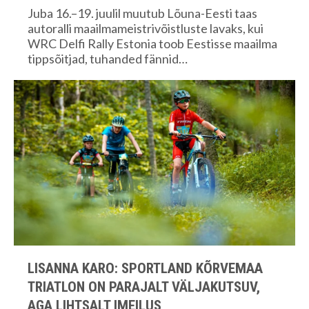
Juba 16.–19. juulil muutub Lõuna-Eesti taas
autoralli maailmameistrivõistluste lavaks, kui
WRC Delfi Rally Estonia toob Eestisse maailma
tippsõitjad, tuhanded fännid…
LISANNA KARO: SPORTLAND KÕRVEMAA
TRIATLON ON PARAJALT VÄLJAKUTSUV,
AGA LIHTSALT IMEILUS