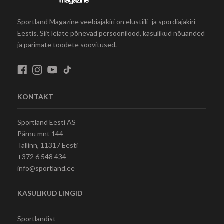
Sportland Magazine veebiajakiri on elustiili- ja spordiajakiri
Eestis. Siit leiate põnevad persoonilood, kasulikud nõuanded
ja parimate toodete soovitused.
KONTAKT
Sportland Eesti AS
Pärnu mnt 144
Tallinn, 11317 Eesti
+372 6 548 434
info@sportland.ee
KASULIKUD LINGID
Sportlandist