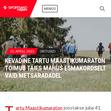
MENÜÜ
25. APRILL 2023
ÜRITUSED
KEVADINE TARTU MAASTIKUMARATON
TOIMUB TÄIES MAHUS ESMAKORDSELT
VAID METSARADADEL
T
artu Maastikumaraton
joostakse juba 41.