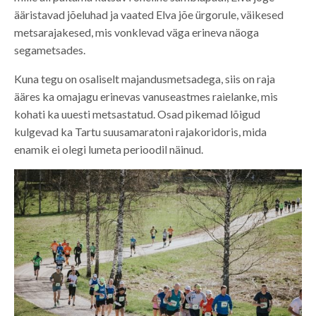
ääristavad jõeluhad ja vaated Elva jõe ürgorule, väikesed
metsarajakesed, mis vonklevad väga erineva näoga
segametsades.
Kuna tegu on osaliselt majandusmetsadega, siis on raja
ääres ka omajagu erinevas vanuseastmes raielanke, mis
kohati ka uuesti metsastatud. Osad pikemad lõigud
kulgevad ka Tartu suusamaratoni rajakoridoris, mida
enamik ei olegi lumeta perioodil näinud.