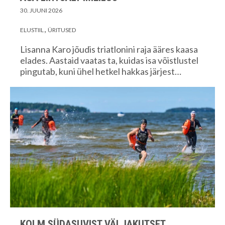
30. JUUNI 2026
ELUSTIIL
ÜRITUSED
Lisanna Karo jõudis triatlonini raja ääres kaasa
elades. Aastaid vaatas ta, kuidas isa võistlustel
pingutab, kuni ühel hetkel hakkas järjest…
KOLM SÜDASUVIST VÄLJAKUTSET