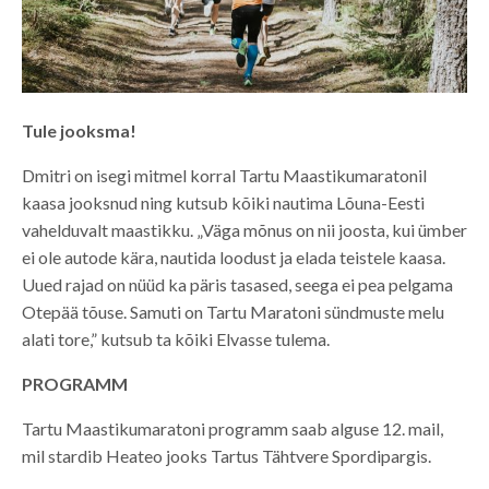
Tule jooksma!
Dmitri on isegi mitmel korral Tartu Maastikumaratonil
kaasa jooksnud ning kutsub kõiki nautima Lõuna-Eesti
vahelduvalt maastikku. „Väga mõnus on nii joosta, kui ümber
ei ole autode kära, nautida loodust ja elada teistele kaasa.
Uued rajad on nüüd ka päris tasased, seega ei pea pelgama
Otepää tõuse. Samuti on Tartu Maratoni sündmuste melu
alati tore,” kutsub ta kõiki Elvasse tulema.
PROGRAMM
Tartu Maastikumaratoni programm saab alguse 12. mail,
mil stardib Heateo jooks Tartus Tähtvere Spordipargis.