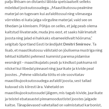
palju lihtsam on distantsi läbida spetsiaalselt selleks
mõeldud jooksutossudega. „Maastikutossu pealmine
materjal on tugevam kui asfalditossul ning viimasega
võrreldes ei kata jalga võrguline materjal, vaid see on
tihedam ja kinnisem. Põhjus on selles, et jalg peab olema
kaitstud liivaterade, muda jms eest, et saaks häirimatult
joosta ning jalad ei hakkaks ebameeldivalt hõõruma,“
selgitab Sportland Eesti brändijuht
Dmitri Smirnov
. Ta
lisab, et maastikutossu välistald on jõulisema mustriga ning
tehtud küllaltki pehmest kummist parema pidamise
eesmärgil – maastikujalats peab ju kindlust pakkuma nii
niiskel kui libedal pinnasel ning juurikate ja kivide peal
joostes. „Pehme välistalla tõttu ei ole soovitatav
maastikujooksutossudega asfaldil joosta, sest tallad
kuluvad siis kiiresti ära. Vahetald on
maastikujooksutossudel jäigem, mis tagab kivide, juurikate
ja teistel ebatasastel pinnamoodustistel joostes jalgade
kaitse. Tänapäevased vahetallad on valmistatud karbonist,