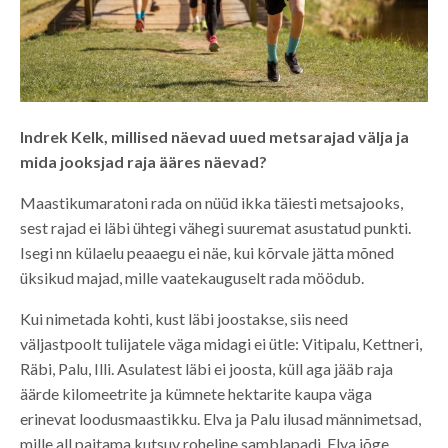
Indrek Kelk, millised näevad uued metsarajad välja ja
mida jooksjad raja ääres näevad?
Maastikumaratoni rada on nüüd ikka täiesti metsajooks,
sest rajad ei läbi ühtegi vähegi suuremat asustatud punkti.
Isegi nn külaelu peaaegu ei näe, kui kõrvale jätta mõned
üksikud majad, mille vaatekauguselt rada möödub.
Kui nimetada kohti, kust läbi joostakse, siis need
väljastpoolt tulijatele väga midagi ei ütle: Vitipalu, Kettneri,
Räbi, Palu, Illi. Asulatest läbi ei joosta, küll aga jääb raja
äärde kilomeetrite ja kümnete hektarite kaupa väga
erinevat loodusmaastikku. Elva ja Palu ilusad männimetsad,
mille all paitama kutsuv roheline samblapadi, Elva jõge