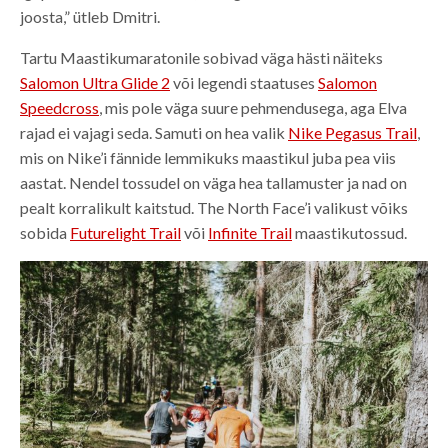
joosta,” ütleb Dmitri.
Tartu Maastikumaratonile sobivad väga hästi näiteks
Salomon Ultra Glide 2
või legendi staatuses
Salomon
Speedcross
, mis pole väga suure pehmendusega, aga Elva
rajad ei vajagi seda. Samuti on hea valik
Nike Pegasus Trail
,
mis on Nike’i fännide lemmikuks maastikul juba pea viis
aastat. Nendel tossudel on väga hea tallamuster ja nad on
pealt korralikult kaitstud. The North Face’i valikust võiks
sobida
Futurelight Trail
või
Infinite Trail
maastikutossud.