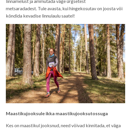
linnamelust ja ammutada väge ürgsetest
metsaradadest. Tule avasta, kui hingekosutav on joosta või
kõndida kevadise linnulaulu saatel!
Maastikujooksule ikka maastikujooksutossuga
Kes on maastikul jooksnud, need võivad kinnitada, et väga