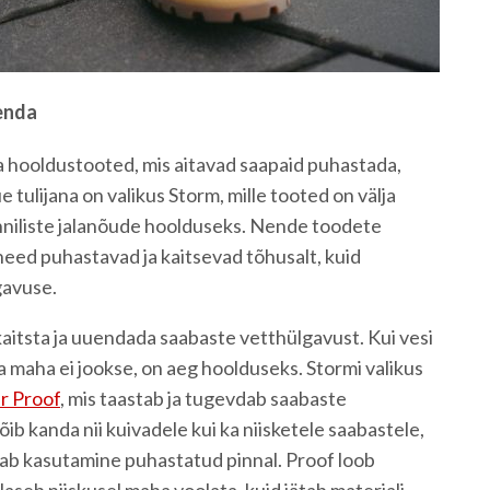
kenda
a hooldustooted, mis aitavad saapaid puhastada,
e tulijana on valikus Storm, mille tooted on välja
ehniliste jalanõude hoolduseks. Nende toodete
 need puhastavad ja kaitsevad tõhusalt, kuid
gavuse.
kaitsta ja uuendada saabaste vetthülgavust. Kui vesi
a maha ei jookse, on aeg hoolduseks. Stormi valikus
r Proof
, mis taastab ja tugevdab saabaste
ib kanda nii kuivadele kui ka niisketele saabastele,
ab kasutamine puhastatud pinnal. Proof loob