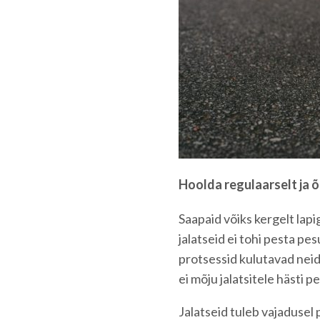
Hoolda regulaarselt ja õ
Saapaid võiks kergelt lapi
jalatseid ei tohi pesta p
protsessid kulutavad neid
ei mõju jalatsitele hästi 
Jalatseid tuleb vajadusel p