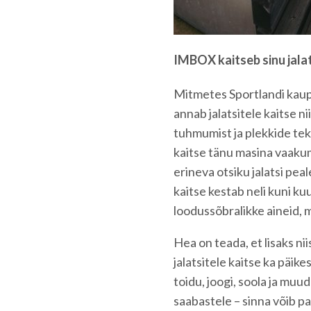
IMBOX kaitseb sinu jala
Mitmetes Sportlandi kaup
annab jalatsitele kaitse n
tuhmumist ja plekkide tek
kaitse tänu masina vaaku
erineva otsiku jalatsi pea
kaitse kestab neli kuni k
loodussõbralikke aineid, mi
Hea on teada, et lisaks n
jalatsitele kaitse ka päik
toidu, joogi, soola ja mu
saabastele – sinna võib pa