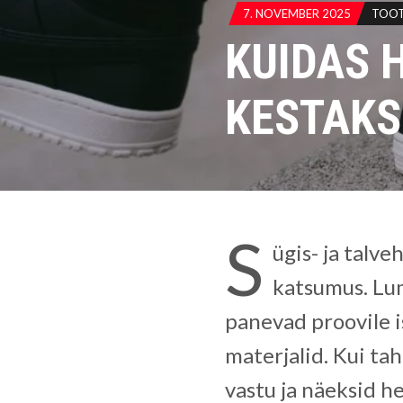
7. NOVEMBER 2025
TOO
KUIDAS 
KESTAKS
S
ügis- ja talv
katsumus. Lum
panevad proovile 
materjalid. Kui ta
vastu ja näeksid he