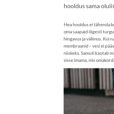
hooldus sama olulin
Hea hooldus ei tähenda keer
oma saapaid õigesti turgu
hingavus ja välimus. Kui 
membraanid – vesi ei pääse 
niiskeks. Samuti kaotab m
sisse imama, mis omakorda