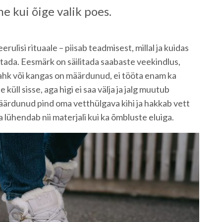
e kui õige valik poes.
ulisi rituaale – piisab teadmisest, millal ja kuidas
tada. Eesmärk on säilitada saabaste veekindlus,
nahk või kangas on määrdunud, ei tööta enam ka
küll sisse, aga higi ei saa välja ja jalg muutub
äärdunud pind oma vetthülgava kihi ja hakkab vett
 lühendab nii materjali kui ka õmbluste eluiga.