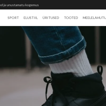
itlivõistluste medalid
SPORT
ELUSTIIL
ÜRITUSED
TOOTED
MEELELAHUT