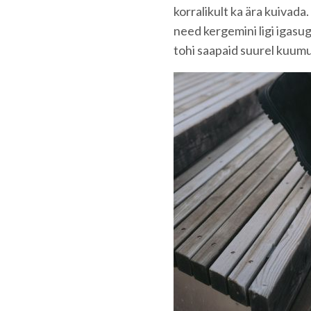
korralikult ka ära kuivada
need kergemini ligi igasug
tohi saapaid suurel kuumu