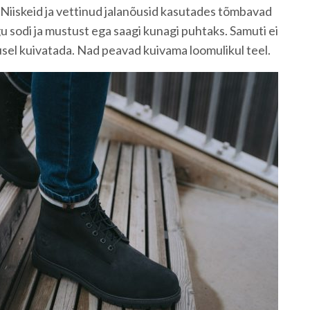
. Niiskeid ja vettinud jalanõusid kasutades tõmbavad
u sodi ja mustust ega saagi kunagi puhtaks. Samuti ei
sel kuivatada. Nad peavad kuivama loomulikul teel.