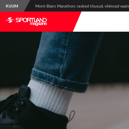
KUUM
Spordinädala kokkuvõte: WRC Delfi Rally Estonia ja ti