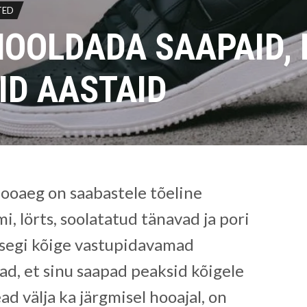
TED
HOOLDADA SAAPAID, 
ID AASTAID
ehooaeg on saabastele tõeline
i, lörts, soolatatud tänavad ja pori
isegi kõige vastupidavamad
had, et sinu saapad peaksid kõigele
ad välja ka järgmisel hooajal, on