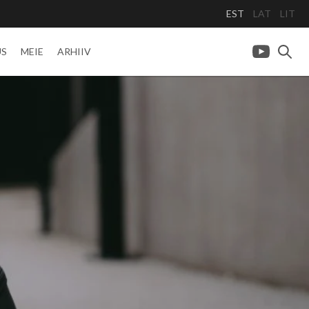
EST
LAT
LIT
US
MEIE
ARHIIV