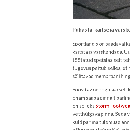
Puhasta, kaitse ja värs
Sportlandis on saadaval k
kaitsta ja värskendada. Uu
töötatud spetsiaalselt t
tugevus peitub selles, et
säilitavad membraani hin
Soovitav on regulaarselt 
enam saapa pinnalt pärlin
on selleks
Storm Footwea
vetthülgava pinna. Seda võ
kuid parima tulemuse ann