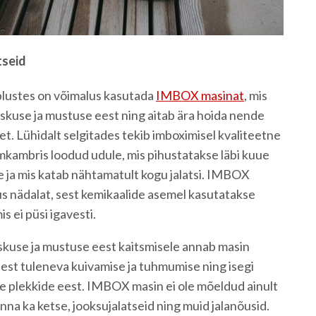
tseid
lustes on võimalus kasutada
IMBOX masinat
, mis
iiskuse ja mustuse eest ning aitab ära hoida nende
et. Lühidalt selgitades tekib imboximisel kvaliteetne
mkambris loodud udule, mis pihustatakse läbi kuue
le ja mis katab nähtamatult kogu jalatsi. IMBOX
uus nädalat, sest kemikaalide asemel kasutatakse
s ei püsi igavesti.
iiskuse ja mustuse eest kaitsmisele annab masin
esest tuleneva kuivamise ja tuhmumise ning isegi
ude plekkide eest. IMBOX masin ei ole mõeldud ainult
nna ka ketse, jooksujalatseid ning muid jalanõusid.