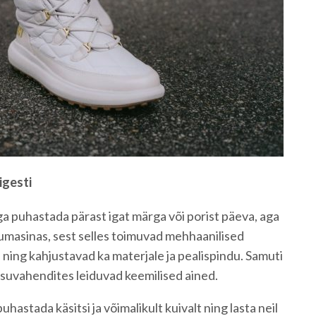
igesti
ga puhastada pärast igat märga või porist päeva, aga
esumasinas, sest selles toimuvad mehhaanilised
 ning kahjustavad ka materjale ja pealispindu. Samuti
pesuvahendites leiduvad keemilised ained.
uhastada käsitsi ja võimalikult kuivalt ning lasta neil