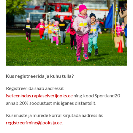
Kus registreerida ja kuhu tulla?
Registreerida saab aadressil:
iseteenindus.raplaselverijooks.ee
ning kood Sportland20
annab 20% soodustust mis iganes distantsilt.
Küsimuste ja murede korral kirjutada aadressile:
registreerimine@jooksja.ee
.