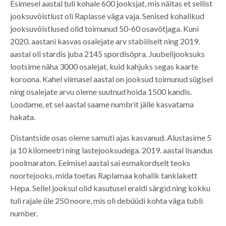
Esimesel aastal tuli kohale 600 jooksjat, mis näitas et sellist
jooksuvõistlust oli Raplasse väga vaja. Senised kohalikud
jooksuvõistlused olid toimunud 50-60 osavõtjaga. Kuni
2020. aastani kasvas osalejate arv stabiilselt ning 2019.
aastal oli stardis juba 2145 spordisõpra. Juubelijooksuks
lootsime näha 3000 osalejat, kuid kahjuks segas kaarte
koroona. Kahel viimasel aastal on jooksud toimunud sügisel
ning osalejate arvu oleme suutnud hoida 1500 kandis.
Loodame, et sel aastal saame numbrit jälle kasvatama
hakata.
Distantside osas oleme samuti ajas kasvanud. Alustasime 5
ja 10 kilomeetri ning lastejooksudega. 2019. aastal lisandus
poolmaraton. Eelmisel aastal sai esmakordselt teoks
noortejooks, mida toetas Raplamaa kohalik tanklakett
Hepa. Sellel jooksul olid kasutusel eraldi särgid ning kokku
tuli rajale üle 250 noore, mis oli debüüdi kohta väga tubli
number.