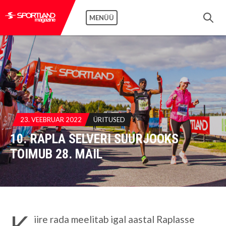
MENÜÜ
23. VEEBRUAR 2022
ÜRITUSED
10. RAPLA SELVERI SUURJOOKS
TOIMUB 28. MAIL
K
iire rada meelitab igal aastal Raplasse