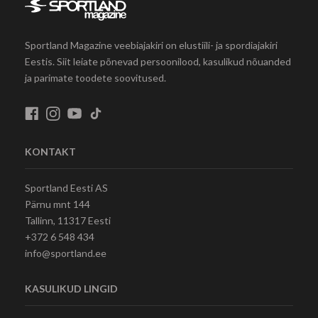
Sportland Magazine veebiajakiri on elustiili- ja spordiajakiri
Eestis. Siit leiate põnevad persoonilood, kasulikud nõuanded
ja parimate toodete soovitused.
KONTAKT
Sportland Eesti AS
Pärnu mnt 144
Tallinn, 11317 Eesti
+372 6 548 434
info@sportland.ee
KASULIKUD LINGID