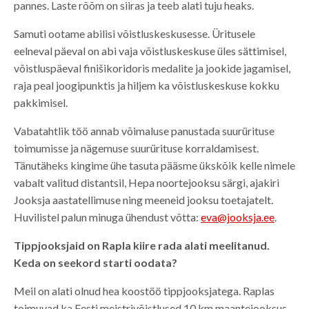
pannes. Laste rõõm on siiras ja teeb alati tuju heaks.
Samuti ootame abilisi võistluskeskusesse. Üritusele
eelneval päeval on abi vaja võistluskeskuse üles sättimisel,
võistluspäeval finišikoridoris medalite ja jookide jagamisel,
raja peal joogipunktis ja hiljem ka võistluskeskuse kokku
pakkimisel.
Vabatahtlik töö annab võimaluse panustada suurürituse
toimumisse ja nägemuse suurürituse korraldamisest.
Tänutäheks kingime ühe tasuta pääsme ükskõik kelle nimele
vabalt valitud distantsil, Hepa noortejooksu särgi, ajakiri
Jooksja aastatellimuse ning meeneid jooksu toetajatelt.
Huvilistel palun minuga ühendust võtta:
eva@jooksja.ee
.
Tippjooksjaid on Rapla kiire rada alati meelitanud.
Keda on seekord starti oodata?
Meil on alati olnud hea koostöö tippjooksjatega. Raplas
toimuvad ka Eesti meistrivõistlused 10 km maantejooksus