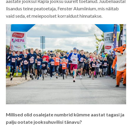
aastate jooksul Rapla jooksu suurelt toetanud. Juubeliaastal
lisandus teine peatoetaja, Fenster Alumiinium, mis näitab
vaid seda, et meiepoolset korraldust hinnatakse.
Millised olid osalejate numbrid kümme aastat tagasi ja
palju ootate jooksuhuvilisi tänavu?