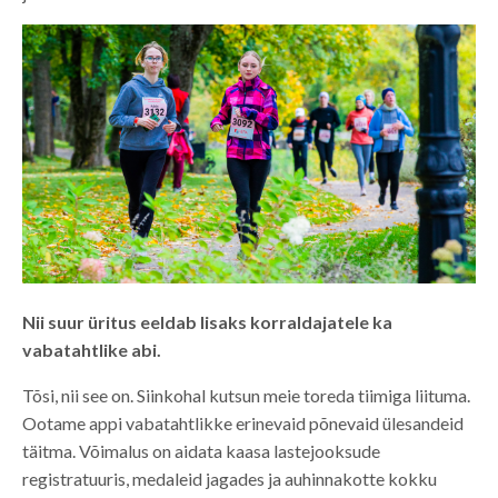
Nii suur üritus eeldab lisaks korraldajatele ka
vabatahtlike abi.
Tõsi, nii see on. Siinkohal kutsun meie toreda tiimiga liituma.
Ootame appi vabatahtlikke erinevaid põnevaid ülesandeid
täitma. Võimalus on aidata kaasa lastejooksude
registratuuris, medaleid jagades ja auhinnakotte kokku