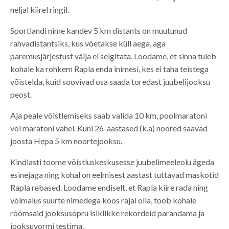
neljal kiirel ringil.
Sportlandi nime kandev 5 km distants on muutunud
rahvadistantsiks, kus võetakse küll aega, aga
paremusjärjestust välja ei selgitata. Loodame, et sinna tuleb
kohale ka rohkem Rapla enda inimesi, kes ei taha teistega
võistelda, kuid soovivad osa saada toredast juubelijooksu
peost.
Aja peale võistlemiseks saab valida 10 km, poolmaratoni
või maratoni vahel. Kuni 26-aastased (k.a) noored saavad
joosta Hepa 5 km noortejooksu.
Kindlasti toome võistluskeskusesse juubelimeeleolu ägeda
esinejaga ning kohal on eelmisest aastast tuttavad maskotid
Rapla rebased. Loodame endiselt, et Rapla kiire rada ning
võimalus suurte nimedega koos rajal olla, toob kohale
rõõmsaid jooksusõpru isiklikke rekordeid parandama ja
jooksuvormi testima.