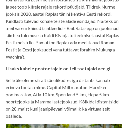
ja see toob kiirele rajale rekordipüüdjaid. Tiidrek Nurme
jooksis 2020. aastal Raplas tänini kehtiva Eesti rekordi.
Kindlasti tulevad kohale teiste alade esindajad. Näiteks on
meil varem käinud triatleedid – Rait Ratasepp on jooksnud
siin hea tulemuse ja Kaidi Kivioja tuli eelmisel aastal Raplas
Eesti meistriks. Samuti on Rapla rada meelitanud Roman
Fostit ja Eesti jooksudel vana tuttavat Ibrahim Mukunga
Wachira’t.
Lisaks kahele peatoetajale on teil toetajaid veelgi.
Selle üle oleme siiralt tänulikud, et iga distants kannab
erineva toetaja nime. Capital Mill maraton, Harviker
poolmaraton, Atla 10 km, Sportland 5 km, Hepa 5 km
noortejooks ja Mamma lastejooksud. Kõikidel distantsidel
on 28. maist kuni jaanipäevani võimalik ka virtuaalselt
osaleda.