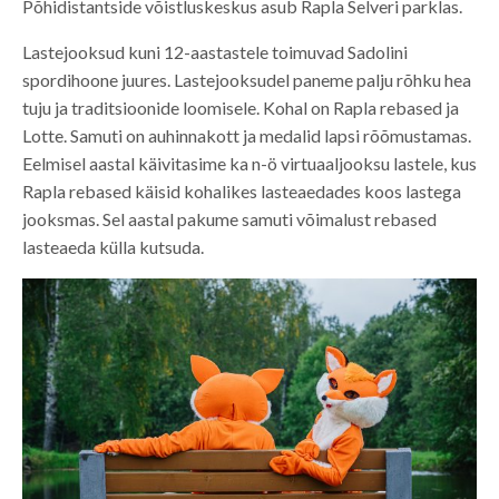
Põhidistantside võistluskeskus asub Rapla Selveri parklas.
Lastejooksud kuni 12-aastastele toimuvad Sadolini
spordihoone juures. Lastejooksudel paneme palju rõhku hea
tuju ja traditsioonide loomisele. Kohal on Rapla rebased ja
Lotte. Samuti on auhinnakott ja medalid lapsi rõõmustamas.
Eelmisel aastal käivitasime ka n-ö virtuaaljooksu lastele, kus
Rapla rebased käisid kohalikes lasteaedades koos lastega
jooksmas. Sel aastal pakume samuti võimalust rebased
lasteaeda külla kutsuda.