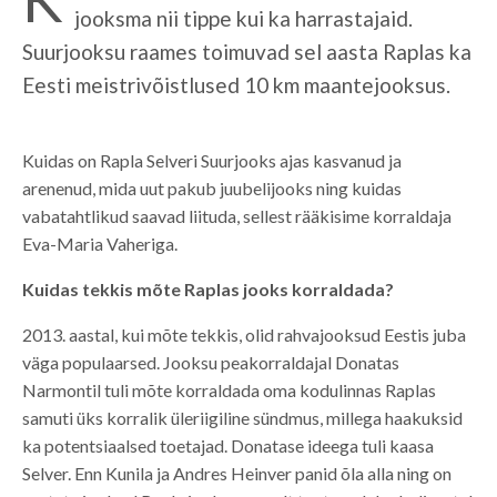
jooksma nii tippe kui ka harrastajaid.
Suurjooksu raames toimuvad sel aasta Raplas ka
Eesti meistrivõistlused 10 km maantejooksus.
Kuidas on Rapla Selveri Suurjooks ajas kasvanud ja
arenenud, mida uut pakub juubelijooks ning kuidas
vabatahtlikud saavad liituda, sellest rääkisime korraldaja
Eva-Maria Vaheriga.
Kuidas tekkis mõte Raplas jooks korraldada?
2013. aastal, kui mõte tekkis, olid rahvajooksud Eestis juba
väga populaarsed. Jooksu peakorraldajal Donatas
Narmontil tuli mõte korraldada oma kodulinnas Raplas
samuti üks korralik üleriigiline sündmus, millega haakuksid
ka potentsiaalsed toetajad. Donatase ideega tuli kaasa
Selver. Enn Kunila ja Andres Heinver panid õla alla ning on