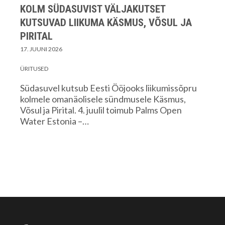
KOLM SÜDASUVIST VÄLJAKUTSET
KUTSUVAD LIIKUMA KÄSMUS, VÕSUL JA
PIRITAL
17. JUUNI 2026
ÜRITUSED
Südasuvel kutsub Eesti Ööjooks liikumissõpru
kolmele omanäolisele sündmusele Käsmus,
Võsul ja Pirital. 4. juulil toimub Palms Open
Water Estonia –…