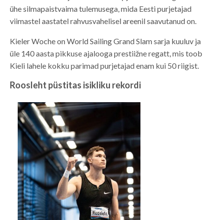
ühe silmapaistvaima tulemusega, mida Eesti purjetajad
viimastel aastatel rahvusvahelisel areenil saavutanud on.
Kieler Woche on World Sailing Grand Slam sarja kuuluv ja
üle 140 aasta pikkuse ajalooga prestiižne regatt, mis toob
Kieli lahele kokku parimad purjetajad enam kui 50 riigist.
Roosleht püstitas isikliku rekordi