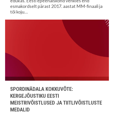
edukas. Eesti epeenaiskond vehkles end
esmakordselt pärast 2017. aastat MM-finaali ja
tõi koju…
SPORDINÄDALA KOKKUVÕTE:
KERGEJÕUSTIKU EESTI
MEISTRIVÕISTLUSED JA TIITLIVÕISTLUSTE
MEDALID