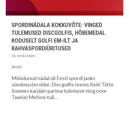
SPORDINÄDALA KOKKUVÕTE: VINGED
TULEMUSED DISCGOLFIS, HÕBEMEDAL
KODUSELT GOLFI EM-ILT JA
RAHVASPORDIÜRITUSED
13. JUULI 2026
SPORT
Möödunud nädal oli Eesti spordi jaoks
sündmusterohke. Discgolfis teenis Keiti Tätte
Soomes karjääri parima tulemuse ning noor
Taaniel Mehine tuli…