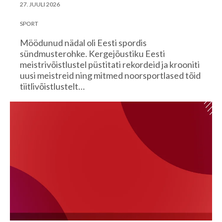
27. JUULI 2026
SPORT
Möödunud nädal oli Eesti spordis
sündmusterohke. Kergejõustiku Eesti
meistrivõistlustel püstitati rekordeid ja krooniti
uusi meistreid ning mitmed noorsportlased tõid
tiitlivõistlustelt…