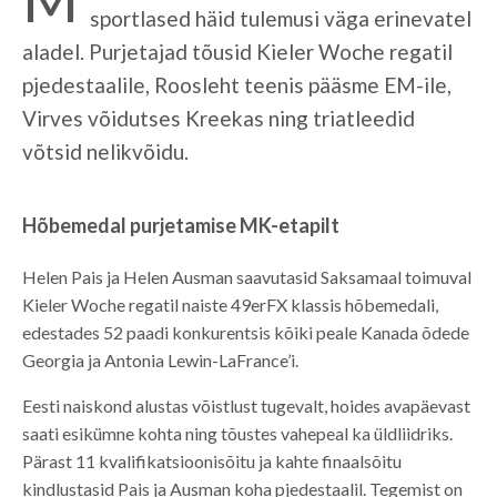
sportlased häid tulemusi väga erinevatel
aladel. Purjetajad tõusid Kieler Woche regatil
pjedestaalile, Roosleht teenis pääsme EM-ile,
Virves võidutses Kreekas ning triatleedid
võtsid nelikvõidu.
Hõbemedal purjetamise MK-etapilt
Helen Pais ja Helen Ausman saavutasid Saksamaal toimuval
Kieler Woche regatil naiste 49erFX klassis hõbemedali,
edestades 52 paadi konkurentsis kõiki peale Kanada õdede
Georgia ja Antonia Lewin-LaFrance’i.
Eesti naiskond alustas võistlust tugevalt, hoides avapäevast
saati esikümne kohta ning tõustes vahepeal ka üldliidriks.
Pärast 11 kvalifikatsioonisõitu ja kahte finaalsõitu
kindlustasid Pais ja Ausman koha pjedestaalil. Tegemist on