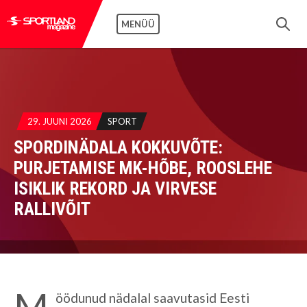
MENÜÜ
29. JUUNI 2026
SPORT
SPORDINÄDALA KOKKUVÕTE:
PURJETAMISE MK-HÕBE, ROOSLEHE
ISIKLIK REKORD JA VIRVESE
RALLIVÕIT
M
öödunud nädalal saavutasid Eesti