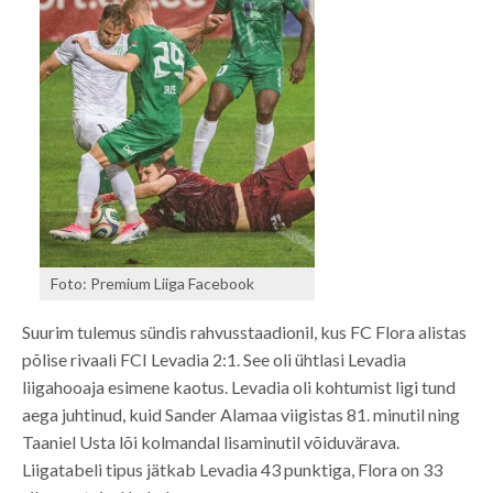
Foto: Premium Liiga Facebook
Suurim tulemus sündis rahvusstaadionil, kus FC Flora alistas
põlise rivaali FCI Levadia 2:1. See oli ühtlasi Levadia
liigahooaja esimene kaotus. Levadia oli kohtumist ligi tund
aega juhtinud, kuid Sander Alamaa viigistas 81. minutil ning
Taaniel Usta lõi kolmandal lisaminutil võiduvärava.
Liigatabeli tipus jätkab Levadia 43 punktiga, Flora on 33