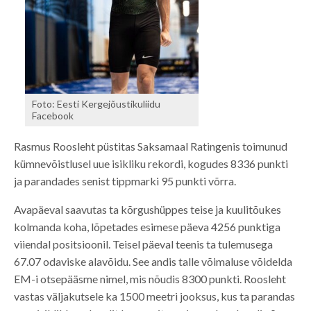
Foto: Eesti Kergejõustikuliidu
Facebook
Rasmus Roosleht püstitas Saksamaal Ratingenis toimunud
kümnevõistlusel uue isikliku rekordi, kogudes 8336 punkti
ja parandades senist tippmarki 95 punkti võrra.
Avapäeval saavutas ta kõrgushüppes teise ja kuulitõukes
kolmanda koha, lõpetades esimese päeva 4256 punktiga
viiendal positsioonil. Teisel päeval teenis ta tulemusega
67.07 odaviske alavõidu. See andis talle võimaluse võidelda
EM-i otsepääsme nimel, mis nõudis 8300 punkti. Roosleht
vastas väljakutsele ka 1500 meetri jooksus, kus ta parandas