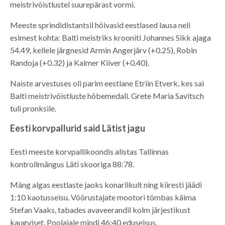
meistrivõistlustel suurepärast vormi.
Meeste sprindidistantsil hõivasid eestlased lausa neli
esimest kohta: Balti meistriks krooniti Johannes Sikk ajaga
54.49, kellele järgnesid Armin Angerjärv (+0.25), Robin
Randoja (+0.32) ja Kalmer Kiiver (+0.40).
Naiste arvestuses oli parim eestlane Etriin Etverk, kes sai
Balti meistrivõistluste hõbemedali. Grete Maria Savitsch
tuli pronksile.
Eesti korvpallurid said Lätist jagu
Eesti meeste korvpallikoondis alistas Tallinnas
kontrollmängus Läti skooriga 88:78.
Mäng algas eestlaste jaoks konarlikult ning kiiresti jäädi
1:10 kaotusseisu. Võõrustajate mootori tõmbas käima
Stefan Vaaks, tabades avaveerandil kolm järjestikust
kaugviset. Poolajale mindi 46:40 eduseisus.