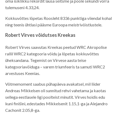
oma isiklikku rekordit lausa seitsme ja poole sekundi võrra
tulemuseni 4.33,24.
Kokkuvõttes lõpetas Roosleht 8336 punktiga viiendal kohal
ning teenis ühtlasi pääsme Euroopa meistrivõistlustele.
Robert Virves võidutses Kreekas
Robert Virves saavutas Kreekas peetud WRC Akropolise
rallil WRC2 kategooria võidu ja lõpetas kokkuvõttes
üheksandana. Tegemist on Virvese aasta teise
kategooriavõiduga – varem triumfeeris ta samuti WRC2
arvestuses Keenias.
Võtmemoment saabus pühapäeva avakatsel, mil liider
Andreas Mikkelsen oli sunnitud rehvi vahetama ja kaotas
sellega eestlasele ligi poolteist minutit. Virves hoidis edu
kuni finišini, edestades Mikkelsenit 1.15,1-ga ja Alejandro
Cachonit 2.05,8-ga.