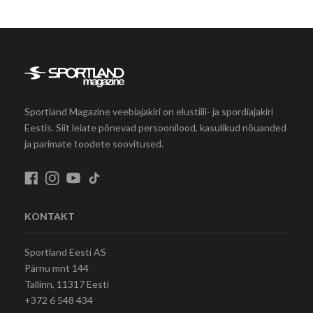
Sportland Magazine veebiajakiri on elustiili- ja spordiajakiri
Eestis. Siit leiate põnevad persoonilood, kasulikud nõuanded
ja parimate toodete soovitused.
KONTAKT
Sportland Eesti AS
Pärnu mnt 144
Tallinn, 11317 Eesti
+372 6 548 434