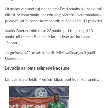
Otsustav veerand kujunes selgelt Eesti omaks, kui saavutati
kiiresti seitsmepunktiline edu ning Markus Ilveri tomahook
ja Vaaksi järjekordne kolmene viisid lõpliku edu 11 punktini.
Vaaks lõpetas kohtumise 23 punktiga. Lisaks tegid 10
punkti nii Leemet Böckler, Markus Ilver kui ka Janari
Jõesaar.
Järgmisena võõrustab koondis MM-valiksarjas 3. juulil
Sloveeniat.
Levadia sai oma esimese kaotuse
Läinud nädalal leidis Premium Liigas aset kolm kohtumist.