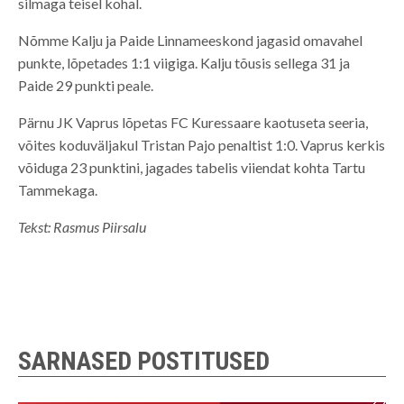
silmaga teisel kohal.
Nõmme Kalju ja Paide Linnameeskond jagasid omavahel
punkte, lõpetades 1:1 viigiga. Kalju tõusis sellega 31 ja
Paide 29 punkti peale.
Pärnu JK Vaprus lõpetas FC Kuressaare kaotuseta seeria,
võites koduväljakul Tristan Pajo penaltist 1:0. Vaprus kerkis
võiduga 23 punktini, jagades tabelis viiendat kohta Tartu
Tammekaga.
Tekst: Rasmus Piirsalu
SARNASED POSTITUSED