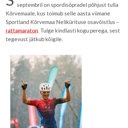
septembril on spordisõpradel põhjust tulla
Kõrvemaale, kus toimub selle aasta viimane
Sportland Kõrvemaa Nelikürituse osavõistlus –
rattamaraton
. Tulge kindlasti kogu perega, sest
tegevust jätkub kõigile.