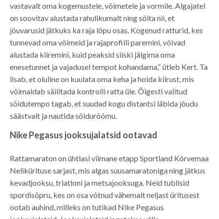
vastavalt oma kogemustele, võimetele ja vormile. Algajatel
on soovitav alustada rahulikumalt ning sõita nii, et
jõuvarusid jätkuks ka raja lõpu osas. Kogenud ratturid, kes
tunnevad oma võimeid ja rajaprofiili paremini, võivad
alustada kiiremini, kuid peaksid siiski jälgima oma
enesetunnet ja vajadusel tempot kohandama,“ ütleb Kert. Ta
lisab, et oluline on kuulata oma keha ja hoida kiirust, mis
võimaldab säilitada kontrolli ratta üle. Õigesti valitud
sõidutempo tagab, et suudad kogu distantsi läbida jõudu
säästvalt ja nautida sõidurõõmu.
Nike Pegasus jooksujalatsid ootavad
Rattamaraton on ühtlasi viimane etapp Sportland Kõrvemaa
Nelikürituse sarjast, mis algas suusamaratoniga ning jätkus
kevadjooksu, triatloni ja metsajooksuga. Neid tublisid
spordisõpru, kes on osa võtnud vähemalt neljast üritusest
ootab auhind, milleks on tutikad Nike Pegasus