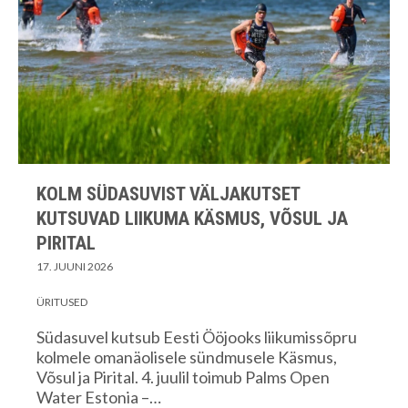
KOLM SÜDASUVIST VÄLJAKUTSET
KUTSUVAD LIIKUMA KÄSMUS, VÕSUL JA
PIRITAL
17. JUUNI 2026
ÜRITUSED
Südasuvel kutsub Eesti Ööjooks liikumissõpru
kolmele omanäolisele sündmusele Käsmus,
Võsul ja Pirital. 4. juulil toimub Palms Open
Water Estonia –…