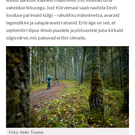
vaheldusrikkusega. Just Kõrvemaal saab nautida Eesti
looduse parimaid külgi – rahulikku männimetsa, avaraid
lagendikke ja salapäraseid rabasid. Eriti äge on see, et
septembri lõpus ilmub puudele ja põõsastele juba kirkaid
sügisvärve, mis pakuvad erilist silmailu.
Foto: Aldis Toome