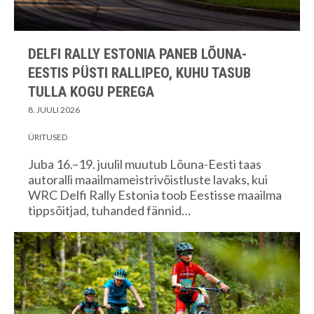
DELFI RALLY ESTONIA PANEB LÕUNA-
EESTIS PÜSTI RALLIPEO, KUHU TASUB
TULLA KOGU PEREGA
8. JUULI 2026
ÜRITUSED
Juba 16.–19. juulil muutub Lõuna-Eesti taas
autoralli maailmameistrivõistluste lavaks, kui
WRC Delfi Rally Estonia toob Eestisse maailma
tippsõitjad, tuhanded fännid…