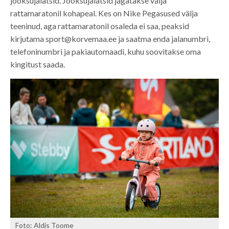
jooksujalatsid. Jooksujalatsid jagatakse välja
rattamaratonil kohapeal. Kes on Nike Pegasused välja
teeninud, aga rattamaratonil osaleda ei saa, peaksid
kirjutama
sport@korvemaa.ee
ja saatma enda jalanumbri,
telefoninumbri ja pakiautomaadi, kuhu soovitakse oma
kingitust saada.
Foto: Aldis Toome