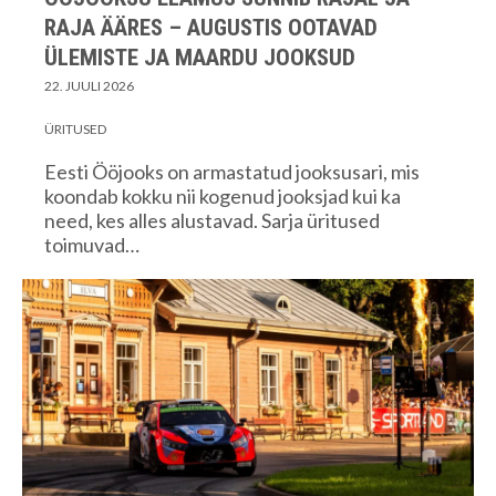
RAJA ÄÄRES – AUGUSTIS OOTAVAD
ÜLEMISTE JA MAARDU JOOKSUD
22. JUULI 2026
ÜRITUSED
Eesti Ööjooks on armastatud jooksusari, mis
koondab kokku nii kogenud jooksjad kui ka
need, kes alles alustavad. Sarja üritused
toimuvad…