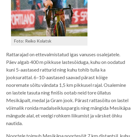
Foto: Reiko Kolatsk
Rattarajad on ettevalmistatud igas vanuses osalejatele.
Päev algab 400 m pikkuse lastesõiduga, kuhu on oodatud
kuni 5-aastased ratturid ning kuhu tohib tulla ka
jooksurattal. 6–10-aastased saavad pärast kõige
nooremate sõitu vändata 1,5 km pikkusel rajal. Osalemine
on lastele tasuta ning finišis ootab neid tore üllatus
Mesikäpalt, medal ja Gram jook. Pärast rattasõitu on lastel
võimalik ronida madalseikluspargis ning mängida Mesikäpa
mängude alal, et veelgi rohkem liikumist ja värsket õhku
nautida.
Noortele toimub Mesikäpa noortesõit 7 km distantsil, kuhu