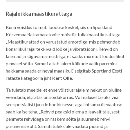
Rajale ikka maastikurattaga
Kuna võistlus toimub looduse keskel, siis on Sportland
Kõrvemaa Rattamaratonile mõistlik tulla maastikurattaga.
„Maastikurattad on varustatud amordiga, mis pehmendab
konarlikul rajal tekkivaid lööke ja vibratsiooni. Rehvid on
laiemad ja sügavama mustriga, et saaks muretult looduslikul
pinnasel sõita. Samuti aitab laiem käikude valik paremini
hakkama saada erineval maasikul,“ selgitab Sportland Eesti
rataste kategooria juht
Kert Olle
.
Ta tuletab meelde, et enne võistlusrajale minekut on oluline
veenduda, et, ratas on sõidukorras. Võimalusel tasuks viia
see spetsialisti juurde hooldusesse, aga lihtsama ülevaatuse
saab ka ise teha. „Rehvid peaksid olema piisavalt täis, sest
pehmete rehvidega on raskem sõita ja suureneb rehvi
purunemise oht. Samuti tuleks üle vaadata pidurid ja