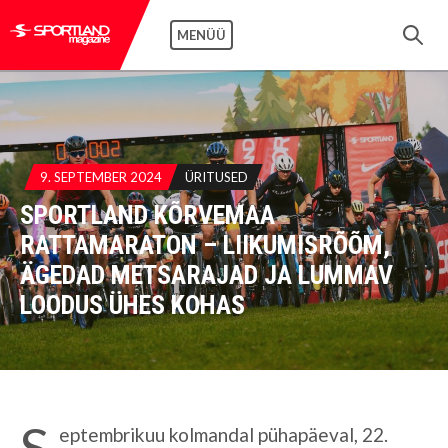
MENÜÜ
9. SEPTEMBER 2024
ÜRITUSED
SPORTLAND KÕRVEMAA
RATTAMARATON – LIIKUMISRÕÕM,
ÄGEDAD METSARAJAD JA LUMMAV
LOODUS ÜHES KOHAS
S
eptembrikuu kolmandal pühapäeval, 22.