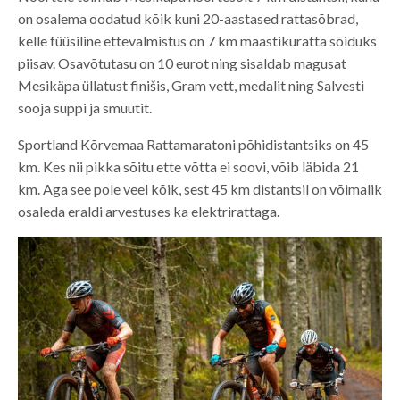
on osalema oodatud kõik kuni 20-aastased rattasõbrad,
kelle füüsiline ettevalmistus on 7 km maastikuratta sõiduks
piisav. Osavõtutasu on 10 eurot ning sisaldab magusat
Mesikäpa üllatust finišis, Gram vett, medalit ning Salvesti
sooja suppi ja smuutit.
Sportland Kõrvemaa Rattamaratoni põhidistantsiks on 45
km. Kes nii pikka sõitu ette võtta ei soovi, võib läbida 21
km. Aga see pole veel kõik, sest 45 km distantsil on võimalik
osaleda eraldi arvestuses ka elektrirattaga.