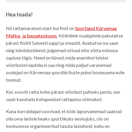
Hea teada!
Nii rattamaratoni start kui finiš on
Sportland Kõrvemaa
Matka- ja Suusakeskuses
. Kõikidele osalejatele pakutakse
pärast finišit Salvesti suppi ja smuutit. Avatud on ka saun
ning kümblustünnid, julgemad võivad ette võtta mõnusa
supluse tiigis. Need on hüved, mida enamikel teistel
võistlustel nautida ei saa ning mida paljud varasemad
osalejad on Kõrvemaa spordiürituste puhul boonusena esile
toonud.
Kes soovib ratta kohe pärast võistlust puhtaks pesta, see
saab kasutada kohapealset rattapesu võimalust.
Kuna korraldajad soovivad, et kõik lapsevanemad saaksid
olla oma lastele heaks sportlikuks eeskujuks, siis on
keskusesse organiseeritud tasuta lastehoid, kuhu on