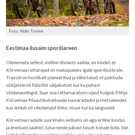
Foto: Aldis Toome
Eestimaa ilusaim spordiareen
Olenemata sellest, milline distants valida, on kindel, et
Kõrvemaa rattarajad on maiuspalaks igale spordisõbrale.
Trassid on hoolikalt planeeritud ja tähistatud, et pakkuda
sõitjatele nii füüsilist väljakutset kui ka puhast
sõidunaudingut. Suur osa rattamaratoni rajast kulgeb Põhja-
Kõrvemaa Maastikukaitseala suusaradadel ja metsateedel,
kus leidub nii siledamaid lõike, tõuse kui ka languseid.
Kõrvemaa radade suurimaks eeliseks on aga eriline loodus
ja imelised vaated. Juba nende pärast tasub kohale tulla. Siin
leidub ääretult kauneid maastikke, mis võluvad oma