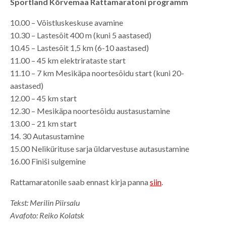
Sportland Kõrvemaa Rattamaratoni programm
10.00 – Võistluskeskuse avamine
10.30 – Lastesõit 400 m (kuni 5 aastased)
10.45 – Lastesõit 1,5 km (6-10 aastased)
11.00 – 45 km elektrirataste start
11.10 – 7 km Mesikäpa noortesõidu start (kuni 20-
aastased)
12.00 – 45 km start
12.30 – Mesikäpa noortesõidu austasustamine
13.00 – 21 km start
14. 30 Autasustamine
15.00 Nelikürituse sarja üldarvestuse autasustamine
16.00 Finiši sulgemine
Rattamaratonile saab ennast kirja panna
siin
.
Tekst: Merilin Piirsalu
Avafoto: Reiko Kolatsk