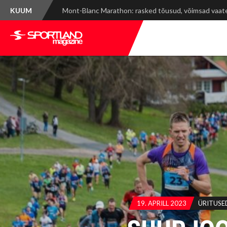
KUUM
Spordinädala kokkuvõte: WRC Delfi Rally Estonia ja ti
19. APRILL 2023
ÜRITUSE