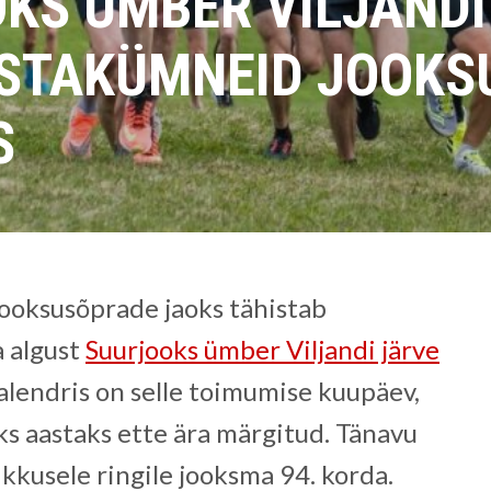
KS ÜMBER VILJANDI
STAKÜMNEID JOOKS
S
jooksusõprade jaoks tähistab
 algust
Suurjooks ümber Viljandi järve
alendris on selle toimumise kuupäev,
ks aastaks ette ära märgitud. Tänavu
kusele ringile jooksma 94. korda.