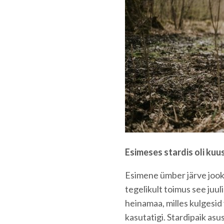
Esimeses stardis oli kuu
Esimene ümber järve jooks
tegelikult toimus see juuli
heinamaa, milles kulgesid
kasutatigi. Stardipaik as