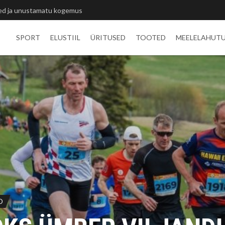
itlivõistluste medalid
SPORT
ELUSTIIL
ÜRITUSED
TOOTED
MEELELAHUT
D