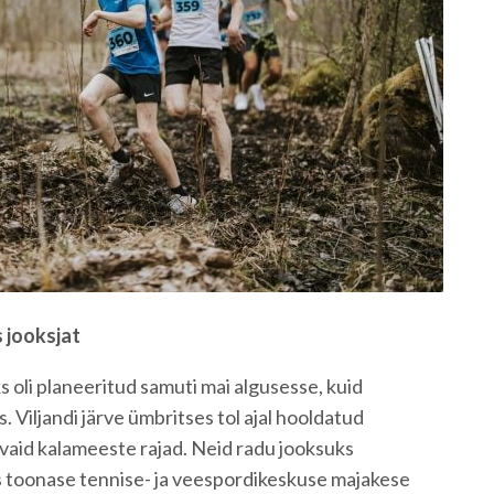
s jooksjat
 oli planeeritud samuti mai algusesse, kuid
s. Viljandi järve ümbritses tol ajal hooldatud
 vaid kalameeste rajad. Neid radu jooksuks
us toonase tennise- ja veespordikeskuse majakese