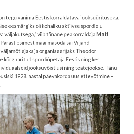
l on tegu vanima Eestis korraldatava jooksuüritusega.
se eesmärgiks oli kohaliku aktiivse spordielu
va väljakutsega,” viib tänane peakorraldaja
Mati
 Pärast esimest maailmasõda sai Viljandi
väljamõtlejaks ja organiseerijaks Theodor
e kõrgharitud spordiõpetaja Eestis ning kes
dividuaalseid jooksuvõistlusi ning teatejookse. Tänu
usiski 1928. aastal päevakorda uus ettevõtmine –
.