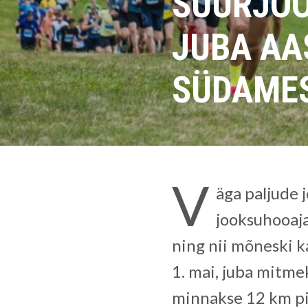
SUURJOO
JUBA AA
SÜDAME
V
äga paljude 
jooksuhooaja
ning nii mõneski k
1. mai, juba mitme
minnakse 12 km pik