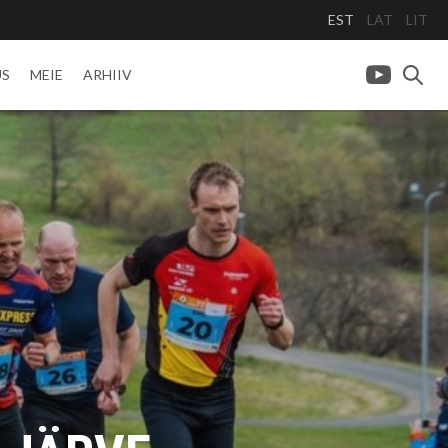
EST
LAT
LIT
US
MEIE
ARHIIV