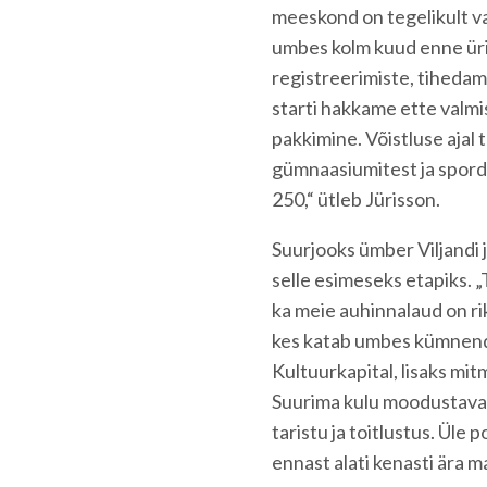
meeskond on tegelikult va
umbes kolm kuud enne ürit
registreerimiste, tihedam
starti hakkame ette valmis
pakkimine. Võistluse ajal 
gümnaasiumitest ja spordik
250,“ ütleb Jürisson.
Suurjooks ümber Viljandi 
selle esimeseks etapiks. „
ka meie auhinnalaud on rik
kes katab umbes kümnendi
Kultuurkapital, lisaks mi
Suurima kulu moodustavad
taristu ja toitlustus. Üle
ennast alati kenasti ära 