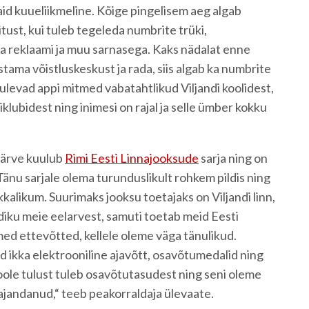
id kuueliikmeline. Kõige pingelisem aeg algab
ust, kui tuleb tegeleda numbrite trüki,
a reklaami ja muu sarnasega. Kaks nädalat enne
tama võistluskeskust ja rada, siis algab ka numbrite
tulevad appi mitmed vabatahtlikud Viljandi koolidest,
lubidest ning inimesi on rajal ja selle ümber kokku
järve kuulub
Rimi Eesti Linnajooksude
sarja ning on
Tänu sarjale olema turunduslikult rohkem pildis ning
kalikum. Suurimaks jooksu toetajaks on Viljandi linn,
ku meie eelarvest, samuti toetab meid Eesti
tmed ettevõtted, kellele oleme väga tänulikud.
 ikka elektrooniline ajavõtt, osavõtumedalid ning
 poole tulust tuleb osavõtutasudest ning seni oleme
majandanud,“ teeb peakorraldaja ülevaate.