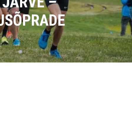
 JÄRVE –
USÕPRADE