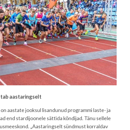
ab aastaringselt
on aastate jooksul lisandunud programmi laste- ja
ad end stardijoonele sättida kõndijad. Tänu sellele
dusmeeskond. „Aastaringselt sündmust korraldav