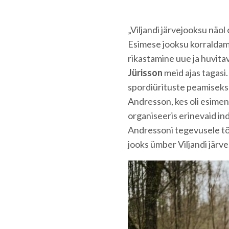
„Viljandi järvejooksu näo
Esimese jooksu korraldami
rikastamine uue ja huvita
Jürisson
meid ajas tagasi.
spordiürituste peamiseks 
Andresson, kes oli esimen
organiseeris erinevaid in
Andressoni tegevusele tõ
jooks ümber Viljandi järve