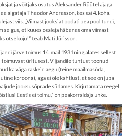
ooksjat ja võitjaks osutus Aleksander Rüütel ajaga
dee algataja Theodor Andresson, kes sai 4. koha.
lejast viis. „Viimast jooksjat oodati pea pool tundi,
jem selgus, et kuues osaleja häbenes oma viimast
äks otse koju!“ teab Mati Jürisson.
andi järve toimus 14. mail 1931 ning alates sellest
l toimuvast üritusest. Viljandile tuntust toonud
nud ka väga raskeid aegu (teine maailmasõda,
jutine koroona), aga ei ole kahtlust, et see on juba
aljude jooksusõprade südames. Kirjutamata reegel
võistlusi Eestis ei toimu,” on peakorraldaja uhke.