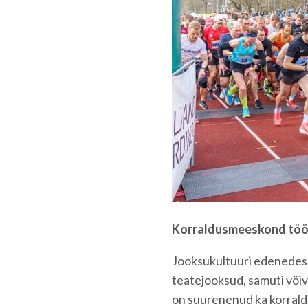
Korraldusmeeskond tööt
Jooksukultuuri edenedes 
teatejooksud, samuti võiv
on suurenenud ka korral