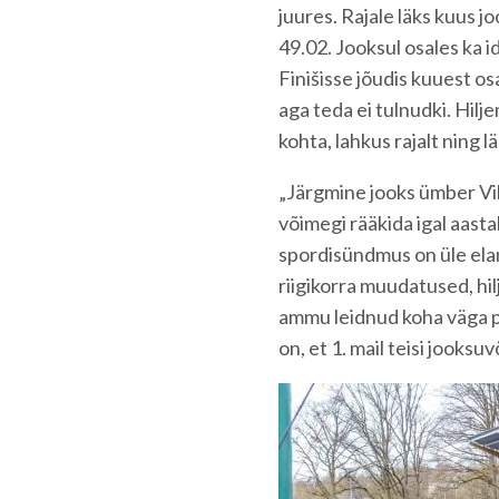
juures. Rajale läks kuus j
49.02. Jooksul osales ka i
Finišisse jõudis kuuest osa
aga teda ei tulnudki. Hil
kohta, lahkus rajalt ning l
„Järgmine jooks ümber Vilj
võimegi rääkida igal aasta
spordisündmus on üle ela
riigikorra muudatused, hil
ammu leidnud koha väga p
on, et 1. mail teisi jooksu