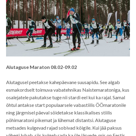
Alutaguse Maraton 08.02-09.02
Alutagusel peetakse kahepäevane suusapidu. See algab
esmakordselt toimuva vabatehnikas Naistemaratoniga, kus
osalejatele pakutakse tuge nii stardi eel kui ka rajal. Samal
õhtul antakse start populaarsele vabastiilis ÖÖmaratonile
ning järgmisel päeval sõidetakse klassikalises stiilis
põhimaratoni pikemat ja lühemat distantsi. Alutaguse
metsades kulgevad rajad sobivad kõigile. Kui jää paksus
vähegi lubab, siis kulgeb rada ka üle järvede, mis on Eestis