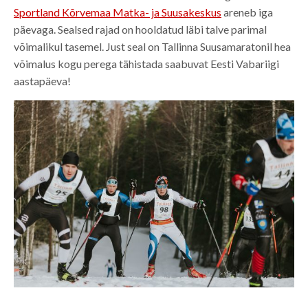
Sportland Kõrvemaa Matka- ja Suusakeskus
areneb iga
päevaga. Sealsed rajad on hooldatud läbi talve parimal
võimalikul tasemel. Just seal on Tallinna Suusamaratonil hea
võimalus kogu perega tähistada saabuvat Eesti Vabariigi
aastapäeva!