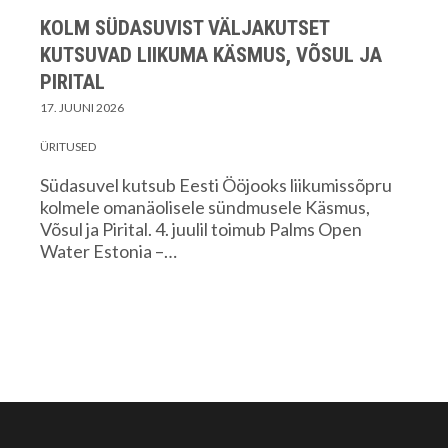
KOLM SÜDASUVIST VÄLJAKUTSET
KUTSUVAD LIIKUMA KÄSMUS, VÕSUL JA
PIRITAL
17. JUUNI 2026
ÜRITUSED
Südasuvel kutsub Eesti Ööjooks liikumissõpru
kolmele omanäolisele sündmusele Käsmus,
Võsul ja Pirital. 4. juulil toimub Palms Open
Water Estonia –…