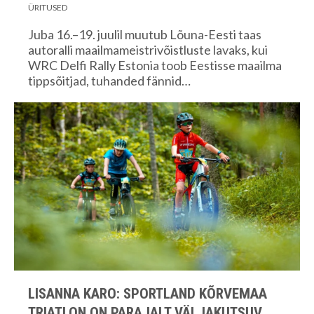
ÜRITUSED
Juba 16.–19. juulil muutub Lõuna-Eesti taas
autoralli maailmameistrivõistluste lavaks, kui
WRC Delfi Rally Estonia toob Eestisse maailma
tippsõitjad, tuhanded fännid…
LISANNA KARO: SPORTLAND KÕRVEMAA
TRIATLON ON PARAJALT VÄLJAKUTSUV,