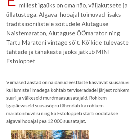
millest igaüks on oma näo, väljakutsete ja
üllatustega. Algaval hooajal toimuvad lisaks
traditsioonilistele sõitudele Alutaguse
Naistemaraton, Alutaguse ÖÖmaraton ning
Tartu Maratoni vintage sõit. Kõikide tulevaste
tähtede ja tähekeste jaoks jätkub MINI
Estoloppet.
Viimased aastad on näidanud eestlaste kasvavat suusahuvi,
kui lumiste ilmadega kohtab terviseradadel järjest rohkem
suuri ja väikeseid murdmaasuusatajaid. Rohkem
igapäevaseid suusasõpru tähendab ka rohkem
maratonihuvilisi ning ka Estoloppeti starti oodatakse
algaval hooajal pea 12 000 suusatajat.