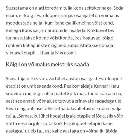
Suusatama on alati toredam tulla koos seltskonnaga. Seda
enam, et kõigil Estoloppeti sarjas osalejatel on võimalus
moodustada nelja- kuni kaheksaliikmeline võistkond,
kellega koos sarja maratonidel osaleda. Kokkuvõttes
tunnustatakse kolme võistkonda, kes koguvad kõige
rohkem kohapunkte ning neid autasustatakse hooaja
viimasel etapil – Haanja Maratonil.
Kõigil on võimalus meistriks saada
Suusatajaid, kes võtavad ühel aastal osa igast Estoloppeti
etapist on umbes sadakond. Peakorraldaja Kunnar Karu
soovitab muidugi rohkematel kõik maratonid kaasa teha,
sest see annab võimaluse tutvuda erinevate radadega üle
Eesti ning põhjuse talvistel nädalavahetustel kodunt välja
tulla. „Samas, kui ühel hooajal igale etapile ei jõua, siis võib
võtta eesmärgiks sõita kõik Estoloppeti etapid kahe
aastaga,“ ütleb ta. Just kahe aastaga on võimalik läbida