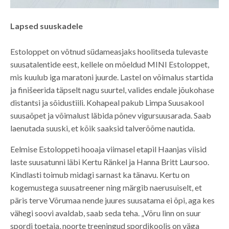
Lapsed suuskadele
Estoloppet on võtnud südameasjaks hoolitseda tulevaste
suusatalentide eest, kellele on mõeldud MINI Estoloppet,
mis kuulub iga maratoni juurde. Lastel on võimalus startida
ja finišeerida täpselt nagu suurtel, valides endale jõukohase
distantsi ja sõidustiili. Kohapeal pakub Limpa Suusakool
suusaõpet ja võimalust läbida põnev vigursuusarada. Saab
laenutada suuski, et kõik saaksid talverõõme nautida.
Eelmise Estoloppeti hooaja viimasel etapil Haanjas viisid
laste suusatunni läbi Kertu Ränkel ja Hanna Britt Laursoo.
Kindlasti toimub midagi sarnast ka tänavu. Kertu on
kogemustega suusatreener ning märgib naerusuiselt, et
päris terve Võrumaa nende juures suusatama ei õpi, aga kes
vähegi soovi avaldab, saab seda teha. „Võru linn on suur
spordi toetaja, noorte treeningud spordikoolis on väga