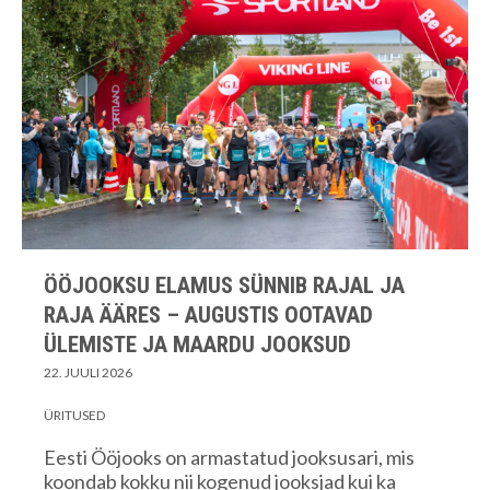
ÖÖJOOKSU ELAMUS SÜNNIB RAJAL JA
RAJA ÄÄRES – AUGUSTIS OOTAVAD
ÜLEMISTE JA MAARDU JOOKSUD
22. JUULI 2026
ÜRITUSED
Eesti Ööjooks on armastatud jooksusari, mis
koondab kokku nii kogenud jooksjad kui ka