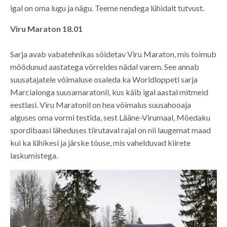
igal on oma lugu ja nägu. Teeme nendega lühidalt tutvust.
Viru Maraton 18.01
Sarja avab vabatehnikas sõidetav Viru Maraton, mis toimub
möödunud aastatega võrreldes nädal varem. See annab
suusatajatele võimaluse osaleda ka Worldloppeti sarja
Marcialonga suusamaratonil, kus käib igal aastal mitmeid
eestlasi. Viru Maratonil on hea võimalus suusahooaja
alguses oma vormi testida, sest Lääne-Virumaal, Mõedaku
spordibaasi läheduses tiirutaval rajal on nii laugemat maad
kui ka lühikesi ja järske tõuse, mis vahelduvad kiirete
laskumistega.