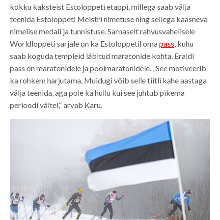
kokku kaksteist Estoloppeti etappi, millega saab välja
teenida Estoloppeti Meistri nimetuse ning sellega kaasneva
nimelise medali ja tunnistuse. Sarnaselt rahvusvahelisele
Worldloppeti sarjale on ka Estoloppetil oma
pass
, kuhu
saab koguda templeid läbitud maratonide kohta. Eraldi
pass on maratonidele ja poolmaratonidele. „See motiveerib
ka rohkem harjutama. Muidugi võib selle tiitli kahe aastaga
välja teenida, aga pole ka hullu kui see juhtub pikema
perioodi vältel,“ arvab Karu.