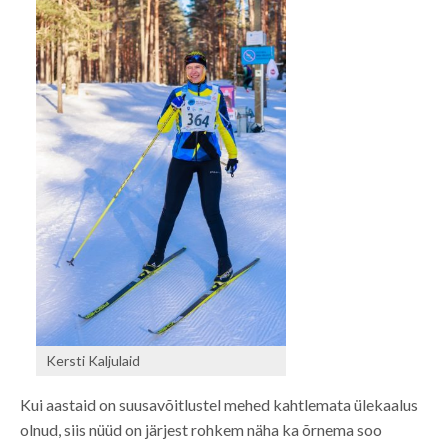
Kersti Kaljulaid
Kui aastaid on suusavõitlustel mehed kahtlemata ülekaalus
olnud, siis nüüd on järjest rohkem näha ka õrnema soo