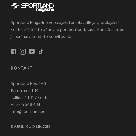
Sportland Magazine veebiajakiri on elustiili- ja spordiajakiri
Eestis. Siit leiate põnevad persoonilood, kasulikud nõuanded
ja parimate toodete soovitused.
KONTAKT
Sportland Eesti AS
Pärnu mnt 144
Tallinn, 11317 Eesti
+372 6 548 434
info@sportland.ee
KASULIKUD LINGID