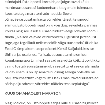
esindajaid. Estoloppeti korraldajad julgustavad kõiki
murdmaasuusanaisi kodumetsast kaugemale tulema, et
koos teistega maratoniradu nautida. See on
pühapäevasuusatamisega võrreldes täiesti teismoodi
elamus. Estoloppeti rajad on ju võistluspäevadeks parimas
korras ning see laseb suusasõitudest veelgi rohkem rõõmu
tunda. „Naised vajavad veidi rohkem julgustust ja tehnilist
tuge, aga tegelikult neile meeldib väga suusatada,“ ütleb ka
Eesti Olümpiakomitee president Kersti Kaljulaid, kes ise
tihti sarjas osalenud. Ta lisab, et suusatamine on hea
kogukonna sport, millest saavad osa võtta kõik. „Sportlikku
vaimu toetab suusatamine juba seetõttu, et see on ala, mida
valdav enamus on lapsena teinud ning sellega pole ehk nii
palju traumaatilist kogemust. Lisaks mahutavad suusarajad
päris palju rahvast, võrreldes näiteks tenniseplatsiga.“
KUUS OMANÄOLIST MARATONI
Nagu öeldud, on Estoloppeti sarjas mitu suusasõitu, millest