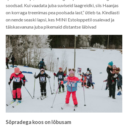
soodsad. Kui vaadata juba suviseid laagreidki, siis Haanjas
on korraga treenimas pea poolsada last,“ ütleb ta. Kindlasti
on nende seaski lapsi, kes MINI Estoloppetil osalevad ja
täiskasvanuna juba pikemaid distantse läbivad
Sõpradega koos on lõbusam