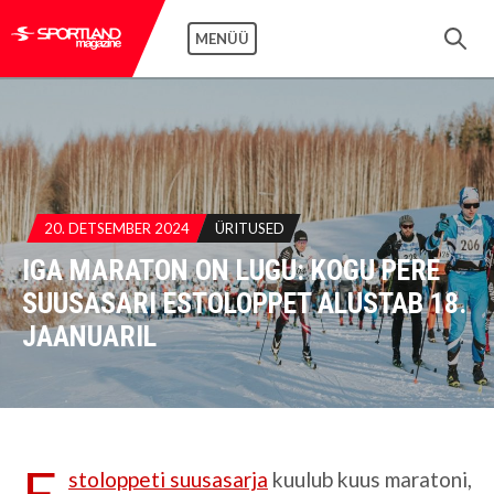
MENÜÜ
20. DETSEMBER 2024
ÜRITUSED
IGA MARATON ON LUGU: KOGU PERE
SUUSASARI ESTOLOPPET ALUSTAB 18.
JAANUARIL
E
stoloppeti suusasarja
kuulub kuus maratoni,