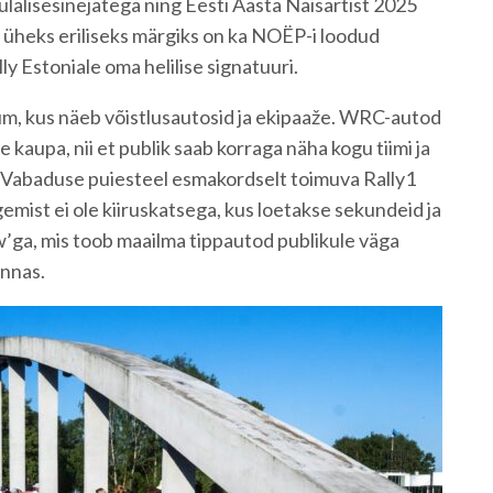
ülalisesinejatega ning Eesti Aasta Naisartist 2025
 üheks eriliseks märgiks on ka NOËP-i loodud
y Estoniale oma helilise signatuuri.
um, kus näeb võistlusautosid ja ekipaaže. WRC-autod
 kaupa, nii et publik saab korraga näha kogu tiimi ja
ub Vabaduse puiesteel esmakordselt toimuva Rally1
ist ei ole kiiruskatsega, kus loetakse sekundeid ja
’ga, mis toob maailma tippautod publikule väga
innas.