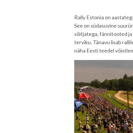
Rally Estonia on aastateg
See on südasuvine suurüri
sõitjatega, fännitooted 
terviku. Tänavu lisab ralli
näha Eesti teedel võistle