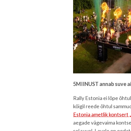
5MIINUST annab suve ai
Rally Estonia ei lõpe õhtu
kõigil reede õhtul sammud
Estonia ametlik kontser
aegade vägevaima kontser
sel suvel. Lavale on ooda