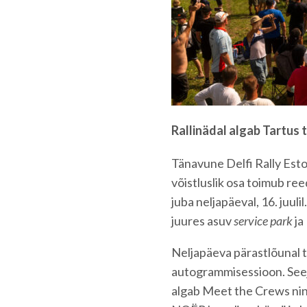
Rallinädal algab Tartus
Tänavune Delfi Rally Est
võistluslik osa toimub ree
juba neljapäeval, 16. juu
juures asuv
service park
ja
Neljapäeva pärastlõunal t
autogrammisessioon. Seejä
algab Meet the Crews nin