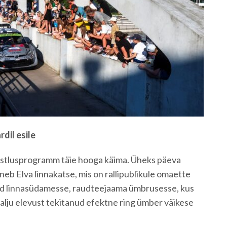
rdil esile
võistlusprogramm täie hooga käima. Üheks päeva
b Elva linnakatse, mis on rallipublikule omaette
d linnasüdamesse, raudteejaama ümbrusesse, kus
alju elevust tekitanud efektne ring ümber väikese