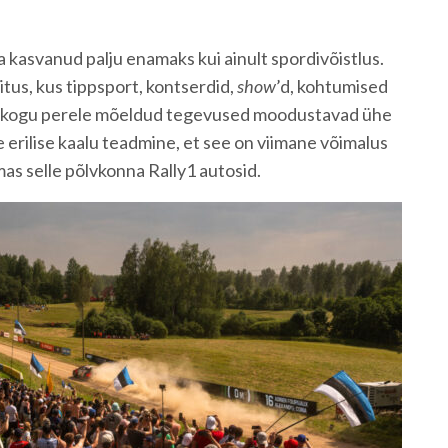
a kasvanud palju enamaks kui ainult spordivõistlus.
tus, kus tippsport, kontserdid,
show
’d, kohtumised
ja kogu perele mõeldud tegevused moodustavad ühe
le erilise kaalu teadmine, et see on viimane võimalus
mas selle põlvkonna Rally1 autosid.