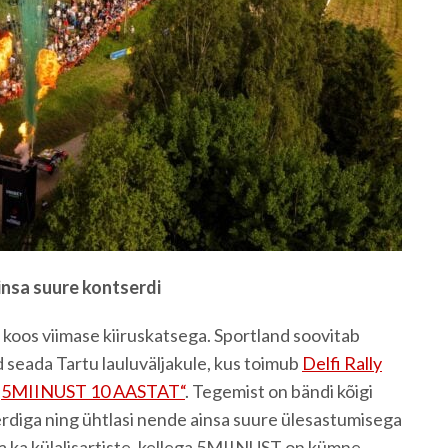
nsa suure kontserdi
l koos viimase kiiruskatsega. Sportland soovitab
 seada Tartu lauluväljakule, kus toimub
Delfi Rally
t „5MIINUST 10 AASTAT“
. Tegemist on bändi kõigi
diga ning ühtlasi nende ainsa suure ülesastumisega
ta ka külalisartiste, kellega 5MIINUST on kümne