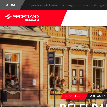
KUUM
Spordinädala kokkuvõte: vinged tulemused discgolfis
8. JUULI 2026
ÜRITUSED