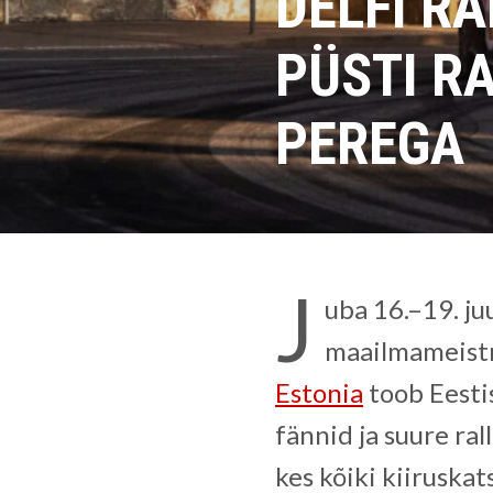
DELFI R
PÜSTI R
PEREGA
J
uba 16.–19. ju
maailmameistri
Estonia
toob Eesti
fännid ja suure rall
kes kõiki kiiruskat