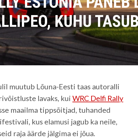
ALLY ESTONIA PANEB
ALLIPEO, KUHU TASU
ulil muutub Lõuna-Eesti taas autoralli
võistluste lavaks, kui
WRC Delfi Rally
sse maailma tippsõitjad, tuhanded
ifestivali, kus elamusi jagub ka neile,
seid raja äärde jälgima ei jõua.