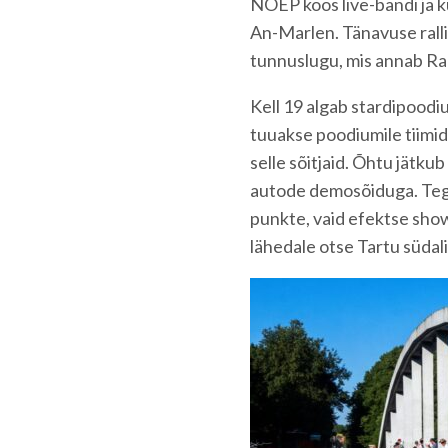
NOËP koos live-bändi ja k
An-Marlen. Tänavuse ralli
tunnuslugu, mis annab Rall
Kell 19 algab stardipoodi
tuuakse poodiumile tiimide
selle sõitjaid. Õhtu jätk
autode demosõiduga. Tegem
punkte, vaid efektse show
lähedale otse Tartu südal