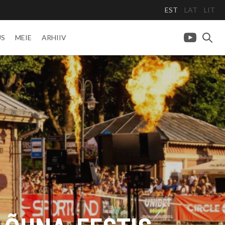
EST
LAT
LIT
US
MEIE
ARHIIV