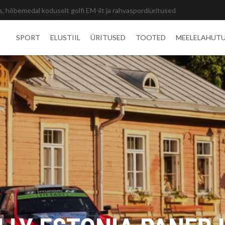
, hõbemedal koduselt golfi EM-ilt ja rahvaspordiüritused
SPORT
ELUSTIIL
ÜRITUSED
TOOTED
MEELELAHUT