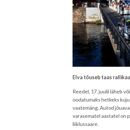
Elva tõuseb taas rallikaa
Reedel, 17. juulil läheb 
oodatumaks hetkeks kujune
vaatemäng. Autod jõuava
varasematel aastatel on p
liiklussaare.