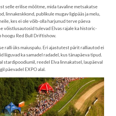
just selle erilise mõõtme, mida tavaline metsakatse
od, linnakeskkond, publikule mugav ligipääs ja melu,
neile, kes ei ole võib-olla harjunud terve päeva
e võistlusautosid tulevad Elvas rajale ka historic-
ab hoogu Red Bull Driftishow.
ralli üks maiuspalu. Eri ajastutest pärit ralliautod ei
vaid liiguvad ka samadel radadel, kus tänapäeva tipud.
l stardipoodiumil, reedel Elva linnakatsel, laupäeval
igil päevadel EXPO alal.