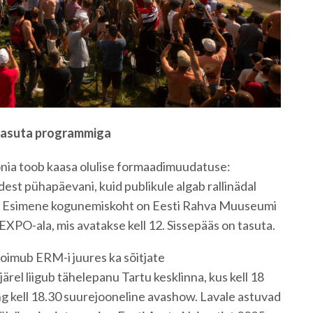
 tasuta programmiga
onia toob kaasa olulise formaadimuudatuse:
dest pühapäevani, kuid publikule algab rallinädal
lil. Esimene kogunemiskoht on Eesti Rahva Muuseumi
 EXPO-ala, mis avatakse kell 12. Sissepääs on tasuta.
oimub ERM-i juures ka sõitjate
rel liigub tähelepanu Tartu kesklinna, kus kell 18
g kell 18.30 suurejooneline avashow. Lavale astuvad