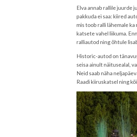
Elva annab rallile juurde 
pakkuda ei saa: kiired aut
mis toob ralli lähemale ka 
katsete vahel liikuma. Enn
ralliautod ning õhtule lis
Historic-autod on tänavuse 
seisa ainult näitusealal, 
Neid saab näha neljapäeva
Raadi kiiruskatsel ning kõ