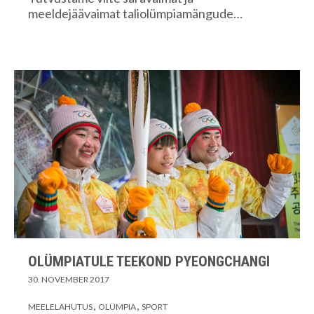
meeldejäävaimat taliolümpiamängude…
OLÜMPIATULE TEEKOND PYEONGCHANGI
30. NOVEMBER 2017
MEELELAHUTUS
OLÜMPIA
SPORT