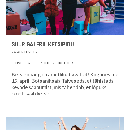
SUUR GALERII: KETSIPIDU
24. APRILL 2018
ELUSTIIL
MEELELAHUTUS
ÜRITUSED
Ketsihooaeg on ametlikult avatud! Kogunesime
19. aprill Botaanikaaia Talveaeda, et tähistada
kevade saabumist, mis tähendab, et lõpuks
ometi saab ketsid…