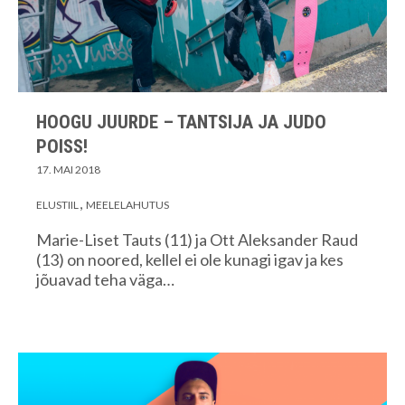
HOOGU JUURDE – TANTSIJA JA JUDO
POISS!
17. MAI 2018
ELUSTIIL
MEELELAHUTUS
Marie-Liset Tauts (11) ja Ott Aleksander Raud
(13) on noored, kellel ei ole kunagi igav ja kes
jõuavad teha väga…