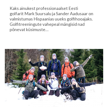
Kaks ainukest professionaalset Eesti
golfarit Mark Suursalu ja Sander Aadusaar on
valmistumas Hispaanias uueks golfihooajaks.
Golfitreeningute vahepeal mängisid nad
põnevat küsimuste…