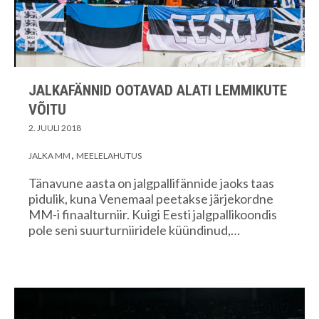
JALKAFÄNNID OOTAVAD ALATI LEMMIKUTE
VÕITU
2. JUULI 2018
JALKA MM
MEELELAHUTUS
Tänavune aasta on jalgpallifännide jaoks taas
pidulik, kuna Venemaal peetakse järjekordne
MM-i finaalturniir. Kuigi Eesti jalgpallikoondis
pole seni suurturniiridele küündinud,…