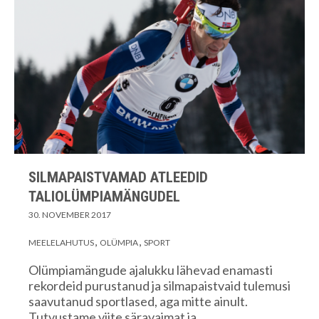
SILMAPAISTVAMAD ATLEEDID
TALIOLÜMPIAMÄNGUDEL
30. NOVEMBER 2017
MEELELAHUTUS
OLÜMPIA
SPORT
Olümpiamängude ajalukku lähevad enamasti
rekordeid purustanud ja silmapaistvaid tulemusi
saavutanud sportlased, aga mitte ainult.
Tutvustame viite säravaimat ja