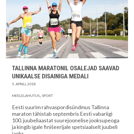
TALLINNA MARATONIL OSALEJAD SAAVAD
UNIKAALSE DISAINIGA MEDALI
5. APRILL 2018
MEELELAHUTUS
SPORT
Eesti suurim rahvaspordisündmus Tallinna
maraton tähistab septembris Eesti vabariigi
100. juubeliaastat suurejoonelise jooksupeoga
ja kingib igale finišeerijale spetsiaalselt juubeli
jaoks…