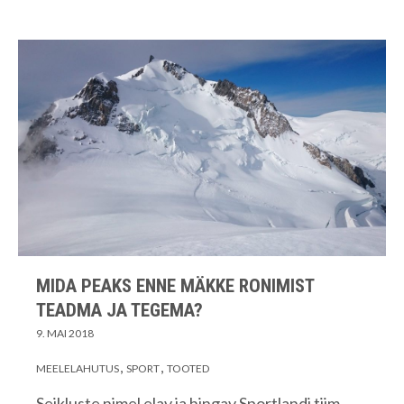
MIDA PEAKS ENNE MÄKKE RONIMIST
TEADMA JA TEGEMA?
9. MAI 2018
MEELELAHUTUS
SPORT
TOOTED
Seikluste nimel elav ja hingav Sportlandi tiim