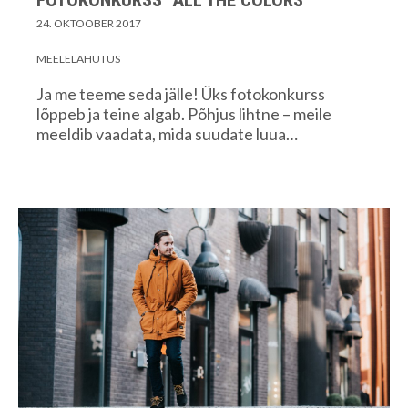
FOTOKONKURSS “ALL THE COLORS”
24. OKTOOBER 2017
MEELELAHUTUS
Ja me teeme seda jälle! Üks fotokonkurss
lõppeb ja teine algab. Põhjus lihtne – meile
meeldib vaadata, mida suudate luua…