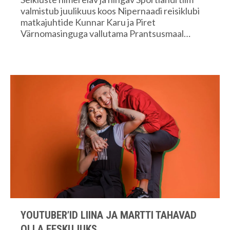
valmistub juulikuus koos Nipernaadi reisiklubi
matkajuhtide Kunnar Karu ja Piret
Värnomasinguga vallutama Prantsusmaal…
YOUTUBER’ID LIINA JA MARTTI TAHAVAD
OLLA EESKUJUKS