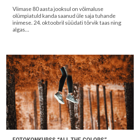
Viimase 80 aasta jooksul on võimaluse
olümpiatuld kanda saanud üle saja tuhande
inimese. 24. oktoobril süüdati tõrvik taas ning
algas…