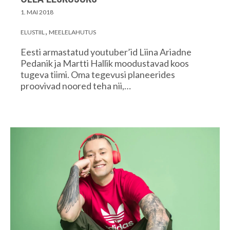
1. MAI 2018
ELUSTIIL
MEELELAHUTUS
Eesti armastatud youtuber’id Liina Ariadne
Pedanik ja Martti Hallik moodustavad koos
tugeva tiimi. Oma tegevusi planeerides
proovivad noored teha nii,…