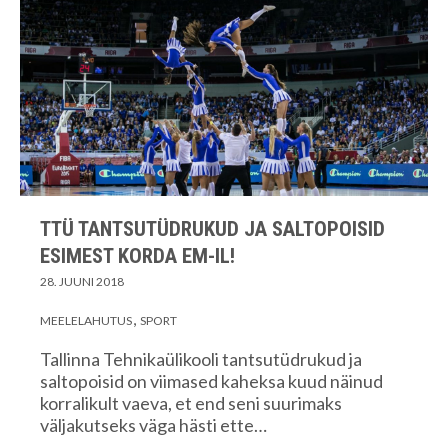
TTÜ TANTSUTÜDRUKUD JA SALTOPOISID
ESIMEST KORDA EM-IL!
28. JUUNI 2018
MEELELAHUTUS
SPORT
Tallinna Tehnikaülikooli tantsutüdrukud ja
saltopoisid on viimased kaheksa kuud näinud
korralikult vaeva, et end seni suurimaks
väljakutseks väga hästi ette…