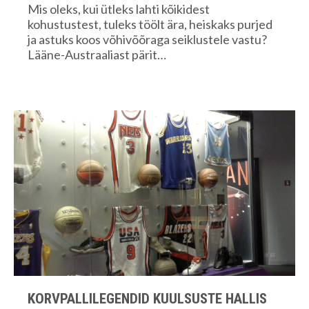
Mis oleks, kui ütleks lahti kõikidest
kohustustest, tuleks töölt ära, heiskaks purjed
ja astuks koos võhivõõraga seiklustele vastu?
Lääne-Austraaliast pärit…
KORVPALLILEGENDID KUULSUSTE HALLIS