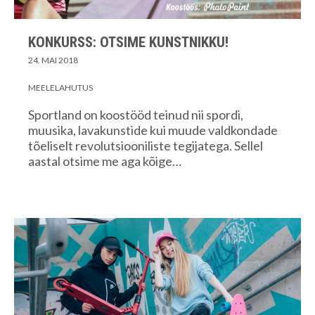
KONKURSS: OTSIME KUNSTNIKKU!
24. MAI 2018
MEELELAHUTUS
Sportland on koostööd teinud nii spordi,
muusika, lavakunstide kui muude valdkondade
tõeliselt revolutsiooniliste tegijatega. Sellel
aastal otsime me aga kõige…