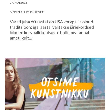
27. MAI 2018
MEELELAHUTUS
SPORT
Varsti juba 60 aastat on USA korvpallis olnud
traditsioon: igal aastal valitakse järjekordsed
liikmed korvpalli kuulsuste halli, mis kannab
ametlikult…