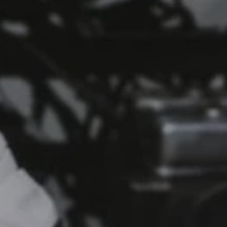
E MM-HÕBE JA EESTI
MONT-BLANC MA
ALUGU
VAATED
ÖÖJOOKSU ELAMUS SÜNNIB RAJAL JA
RAJA ÄÄRES – AUGUSTIS OOTAVAD
ÜLEMISTE JA MAARDU JOOKSUD