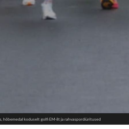
ted ja unustamatu kogemus