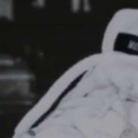
RATHON: RASKED TÕUSUD, VÕIMSAD
 JA UNUSTAMATU KOGEMUS
Meie
SPORDINÄDALA KOKKUVÕTE: WRC DELFI
RALLY ESTONIA JA TIITLIVÕISTLUSTE
MEDALID