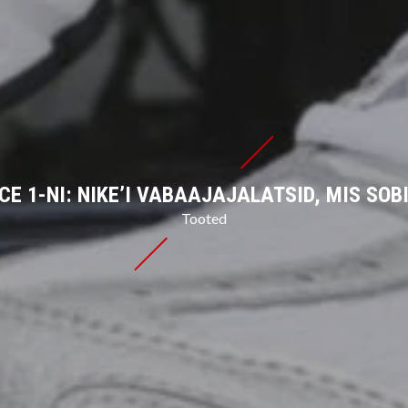
Üritused
CE 1-NI: NIKE’I VABAAJAJALATSID, MIS SO
Tooted