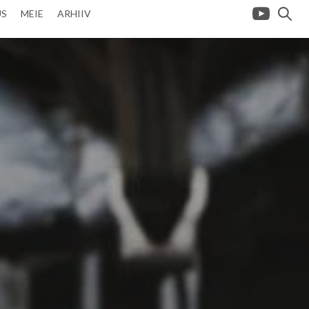
US
MEIE
ARHIIV
USTIILI-
IS