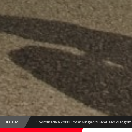
KUUM
Mont-Blanc Marathon: rasked tõusud, võimsad vaa