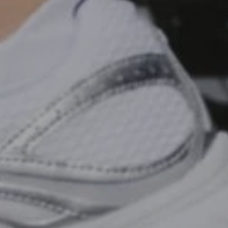
SPORDINÄDALA KOKKUVÕTE: VEHKLEMIS
MOOTORRATTASPORDI AJ
Sport
SPORDINÄDALA KOKKUVÕTE:
KERGEJÕUSTIKU EESTI
MEISTRIVÕISTLUSED JA