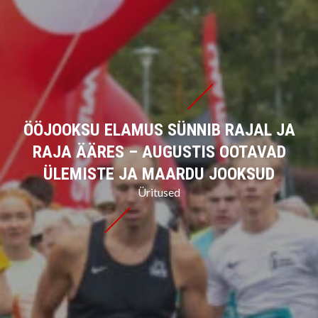
ÖÖJOOKSU ELAMUS SÜNNIB RAJAL JA
RAJA ÄÄRES – AUGUSTIS OOTAVAD
ÜLEMISTE JA MAARDU JOOKSUD
Üritused