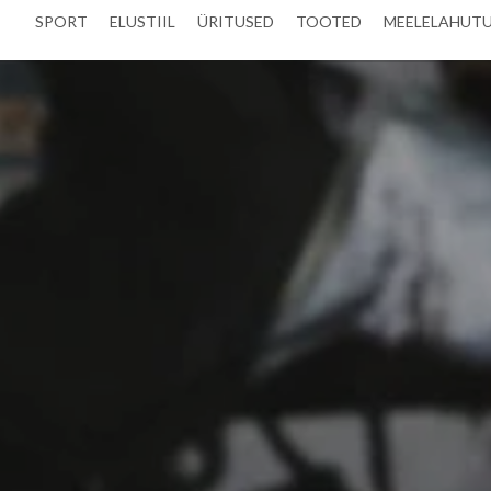
SPORT
ELUSTIIL
ÜRITUSED
TOOTED
MEELELAHUT
ERIVATE LUGUDEGA EL
A SPORDIAJAKIRI VEEB
VÄRSKED POSTITUSED