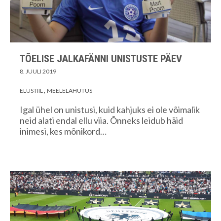
TÕELISE JALKAFÄNNI UNISTUSTE PÄEV
8. JUULI 2019
ELUSTIIL
MEELELAHUTUS
Igal ühel on unistusi, kuid kahjuks ei ole võimalik
neid alati endal ellu viia. Õnneks leidub häid
inimesi, kes mõnikord…