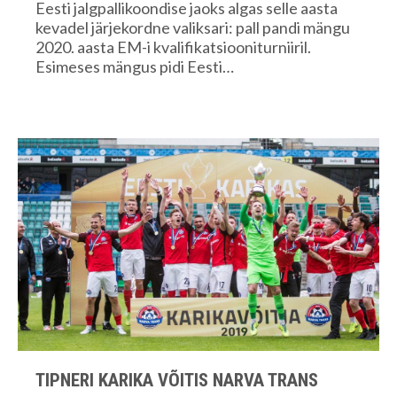
Eesti jalgpallikoondise jaoks algas selle aasta
kevadel järjekordne valiksari: pall pandi mängu
2020. aasta EM-i kvalifikatsiooniturniiril.
Esimeses mängus pidi Eesti…
TIPNERI KARIKA VÕITIS NARVA TRANS