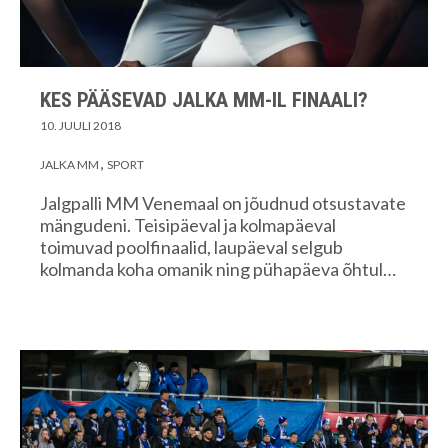
KES PÄÄSEVAD JALKA MM-IL FINAALI?
10. JUULI 2018
JALKA MM
SPORT
Jalgpalli MM Venemaal on jõudnud otsustavate
mängudeni. Teisipäeval ja kolmapäeval
toimuvad poolfinaalid, laupäeval selgub
kolmanda koha omanik ning pühapäeva õhtul…