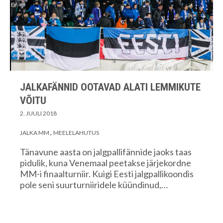
JALKAFÄNNID OOTAVAD ALATI LEMMIKUTE
VÕITU
2. JUULI 2018
JALKA MM
MEELELAHUTUS
Tänavune aasta on jalgpallifännide jaoks taas
pidulik, kuna Venemaal peetakse järjekordne
MM-i finaalturniir. Kuigi Eesti jalgpallikoondis
pole seni suurturniiridele küündinud,…