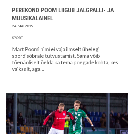
PEREKOND POOM LIIGUB JALGPALLI- JA
MUUSIKALAINEL
24. MAI 2019
SPORT
Mart Poomi nimi ei vaja ilmselt ühelegi
spordisõbrale tutvustamist. Sama võib
tõenäoliselt öelda ka tema poegade kohta, kes
vaikselt, aga…