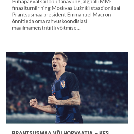
Pühapäeval sai lõpu tänavune jalgpalli MM-
finaalturniir ning Moskvas Lužniki staadionil sai
Prantsusmaa president Emmanuel Macron
õnnitleda oma rahvuskoondislasi
maailmameistritiitli võitmise…
PRANTSUSMAA VÕI HORVAATIA – KES