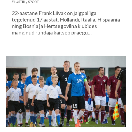
ELUSTIIL
SPORT
22-aastane Frank Liivak on jalgpalliga
tegelenud 17 aastat. Hollandi, Itaalia, Hispaania
ning Bosnia ja Hertsegoviina klubides
mänginud ründaja kaitseb praegu…