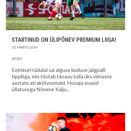
STARTINUD ON ÜLIPÕNEV PREMIUM LIIGA!
13. MÄRTS 2019
SPORT
Eelmisel nädalal sai alguse koduse jalgpalli
tippliiga, mis tõotab tänavu tulla üks viimaste
aastate atraktiivsemaid. Hooaja avasid
üllatusega Nõmme Kalju…