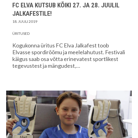
FC ELVA KUTSUB KÕIKI 27. JA 28. JUULIL
JALKAFESTILE!
18. JUULI 2019
ÜRITUSED
Kogukonna üritus FC Elva Jalkafest toob
Elvasse spordirõõmu ja meelelahutust. Festivali
käigus saab osa võtta erinevatest sportlikest
tegevustest ja mängudest,…