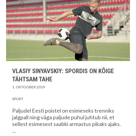
VLASIY SINYAVSKIY: SPORDIS ON KÕIGE
TÄHTSAM TAHE
1. OKTOOBER 2019
SPORT
Paljudel Eesti poistel on esimeseks trenniks
jalgpall ning väga paljude puhul juhtub nii, et
sellest esimesest saabki armastus pikaks ajaks.
…