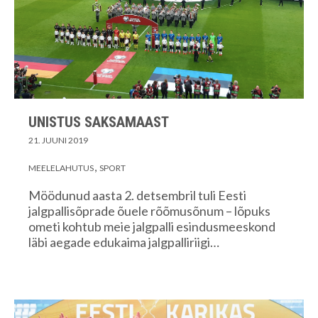
UNISTUS SAKSAMAAST
21. JUUNI 2019
MEELELAHUTUS
SPORT
Möödunud aasta 2. detsembril tuli Eesti
jalgpallisõprade õuele rõõmusõnum – lõpuks
ometi kohtub meie jalgpalli esindusmeeskond
läbi aegade edukaima jalgpalliriigi…