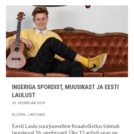
INGERIGA SPORDIST, MUUSIKAST JA EESTI
LAULUST
15. VEEBRUAR 2019
ELUSTIIL
ÜRITUSED
Eesti Laulu suurjooneline finaalvõistlus toimub
laupäeval 16. veebruaril. Üks 12 artisti seas on