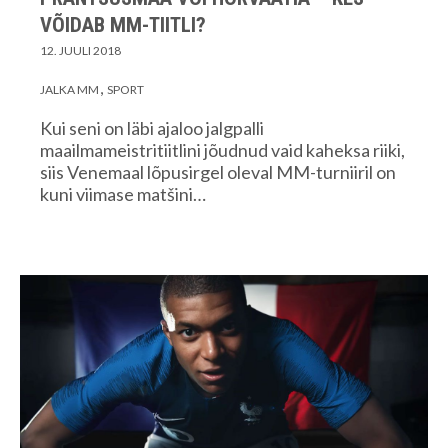
VÕIDAB MM-TIITLI?
12. JUULI 2018
JALKA MM
SPORT
Kui seni on läbi ajaloo jalgpalli
maailmameistritiitlini jõudnud vaid kaheksa riiki,
siis Venemaal lõpusirgel oleval MM-turniiril on
kuni viimase matšini…