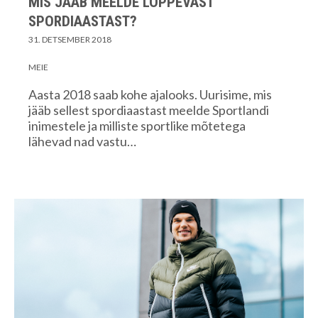
MIS JÄÄB MEELDE LÕPPEVAST
SPORDIAASTAST?
31. DETSEMBER 2018
MEIE
Aasta 2018 saab kohe ajalooks. Uurisime, mis
jääb sellest spordiaastast meelde Sportlandi
inimestele ja milliste sportlike mõtetega
lähevad nad vastu…