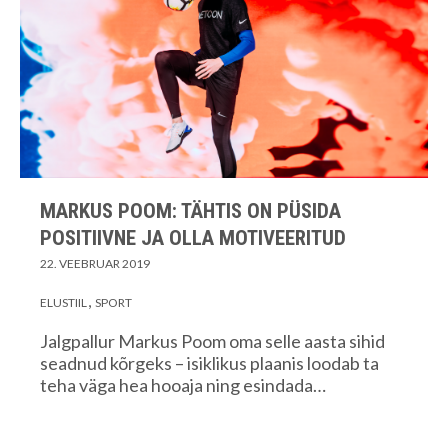
MARKUS POOM: TÄHTIS ON PÜSIDA
POSITIIVNE JA OLLA MOTIVEERITUD
22. VEEBRUAR 2019
ELUSTIIL
SPORT
Jalgpallur Markus Poom oma selle aasta sihid
seadnud kõrgeks – isiklikus plaanis loodab ta
teha väga hea hooaja ning esindada…