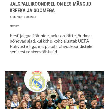
JALGPALLIKOONDISEL ON EES MÄNGUD
KREEKA JA SOOMEGA
5. SEPTEMBER 2018
SPORT
Eesti jalgpallifännide jaoks on kätte jõudmas
põnevad ajad, kui kohe-kohe alustab UEFA
Rahvuste liiga, mis pakub rahvuskoondistele
senisest rohkem tähtsaid…