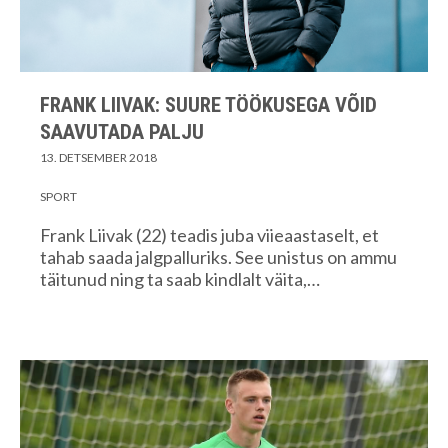
FRANK LIIVAK: SUURE TÖÖKUSEGA VÕID
SAAVUTADA PALJU
13. DETSEMBER 2018
SPORT
Frank Liivak (22) teadis juba viieaastaselt, et
tahab saada jalgpalluriks. See unistus on ammu
täitunud ning ta saab kindlalt väita,…