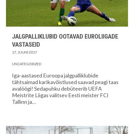
JALGPALLIKLUBID OOTAVAD EUROLIIGADE
VASTASEID
17. JUUNI 2017
UNCATEGORIZED
Iga-aastased Euroopa jalgpalliklubide
tähtsaimad karikavõistlused saavad peagi taas
avalöögi! Sedapuhku debüteerib UEFA
Meistrite Liigas valitsev Eesti meister FCI
Tallinn ja…