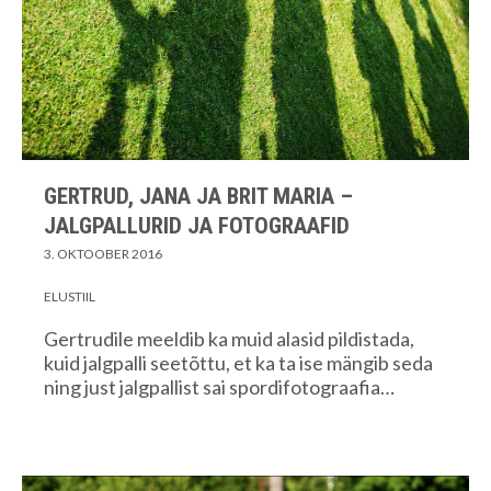
GERTRUD, JANA JA BRIT MARIA –
JALGPALLURID JA FOTOGRAAFID
3. OKTOOBER 2016
ELUSTIIL
Gertrudile meeldib ka muid alasid pildistada,
kuid jalgpalli seetõttu, et ka ta ise mängib seda
ning just jalgpallist sai spordifotograafia…