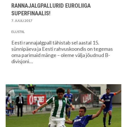
RANNAJALGPALLURID EUROLIIGA
SUPERFINAALIS!
7. JUULI 2017
ELUSTIIL
Eesti rannajalgpall tähistab sel aastal 15.
sünnipäeva ja Eesti rahvuskoondis on tegemas
oma parimaid mänge – oleme välja jõudnud B-
divisjoni…