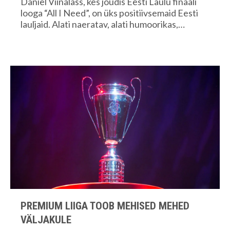
Daniel Viinalass, kes jõudis Eesti Laulu finaali
looga “All I Need”, on üks positiivsemaid Eesti
lauljaid. Alati naeratav, alati humoorikas,…
PREMIUM LIIGA TOOB MEHISED MEHED
VÄLJAKULE