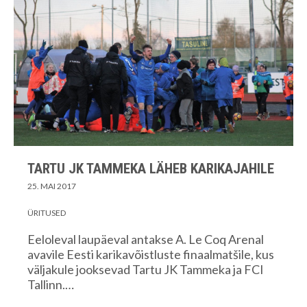
TARTU JK TAMMEKA LÄHEB KARIKAJAHILE
25. MAI 2017
ÜRITUSED
Eeloleval laupäeval antakse A. Le Coq Arenal
avavile Eesti karikavõistluste finaalmatšile, kus
väljakule jooksevad Tartu JK Tammeka ja FCI
Tallinn.…