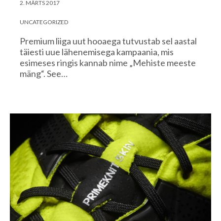
2. MÄRTS 2017
UNCATEGORIZED
Premium liiga uut hooaega tutvustab sel aastal
täiesti uue lähenemisega kampaania, mis
esimeses ringis kannab nime „Mehiste meeste
mäng“. See…