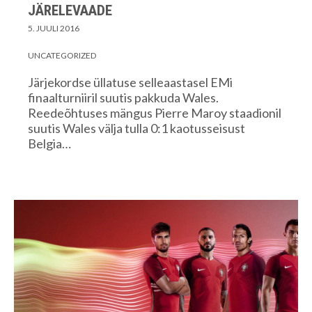
JÄRELEVAADE
5. JUULI 2016
UNCATEGORIZED
Järjekordse üllatuse selleaastasel EMi
finaalturniiril suutis pakkuda Wales.
Reedeõhtuses mängus Pierre Maroy staadionil
suutis Wales välja tulla 0:1 kaotusseisust
Belgia…