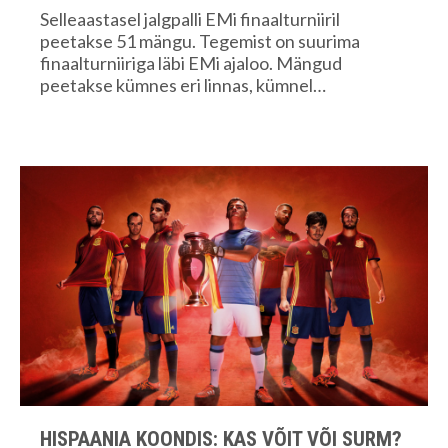
Selleaastasel jalgpalli EMi finaalturniiril
peetakse 51 mängu. Tegemist on suurima
finaalturniiriga läbi EMi ajaloo. Mängud
peetakse kümnes eri linnas, kümnel…
HISPAANIA KOONDIS: KAS VÕIT VÕI SURM?