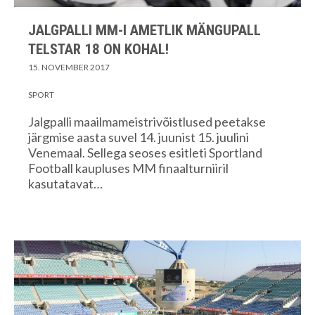
JALGPALLI MM-I AMETLIK MÄNGUPALL
TELSTAR 18 ON KOHAL!
15. NOVEMBER 2017
SPORT
Jalgpalli maailmameistrivõistlused peetakse
järgmise aasta suvel 14. juunist 15. juulini
Venemaal. Sellega seoses esitleti Sportland
Football kaupluses MM finaalturniiril
kasutatavat…