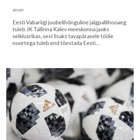
SPORT
Eesti Vabariigi juubelihõnguline jalgpallihooaeg
tuleb JK Tallinna Kalev meeskonna jaoks
seiklusrikas, sest lisaks tavapärasele tööle
noortega tuleb end tõestada Eesti…