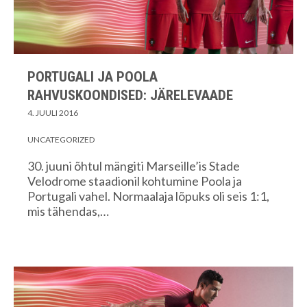
PORTUGALI JA POOLA
RAHVUSKOONDISED: JÄRELEVAADE
4. JUULI 2016
UNCATEGORIZED
30. juuni õhtul mängiti Marseille’is Stade
Velodrome staadionil kohtumine Poola ja
Portugali vahel. Normaalaja lõpuks oli seis 1:1,
mis tähendas,…