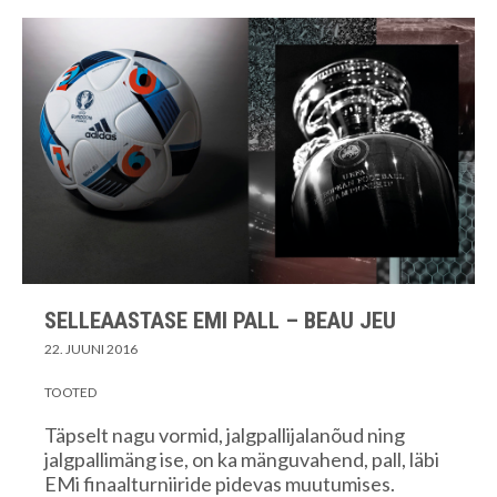
SELLEAASTASE EMI PALL – BEAU JEU
22. JUUNI 2016
TOOTED
Täpselt nagu vormid, jalgpallijalanõud ning
jalgpallimäng ise, on ka mänguvahend, pall, läbi
EMi finaalturniiride pidevas muutumises.