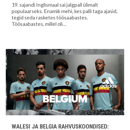
19. sajandi Inglismaal sai jalgpall ülimalt
populaarseks. Enamik mehi, kes palli taga ajasid,
tegid seda rasketes töösaabastes.
Töösaabastes, millel oli…
WALESI JA BELGIA RAHVUSKOONDISED: