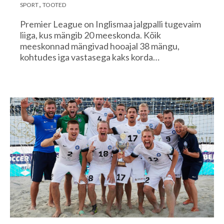
SPORT
TOOTED
Premier League on Inglismaa jalgpalli tugevaim
liiga, kus mängib 20 meeskonda. Kõik
meeskonnad mängivad hooajal 38 mängu,
kohtudes iga vastasega kaks korda…