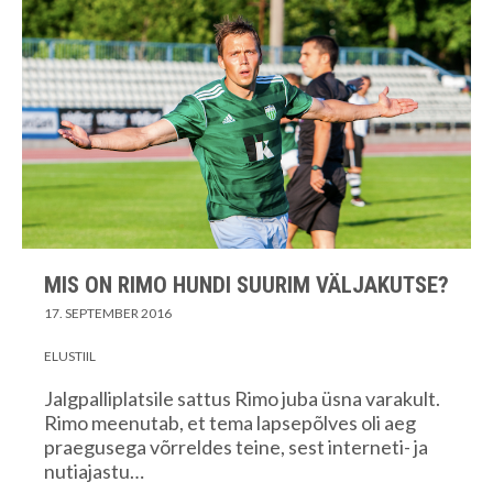
MIS ON RIMO HUNDI SUURIM VÄLJAKUTSE?
17. SEPTEMBER 2016
ELUSTIIL
Jalgpalliplatsile sattus Rimo juba üsna varakult.
Rimo meenutab, et tema lapsepõlves oli aeg
praegusega võrreldes teine, sest interneti- ja
nutiajastu…