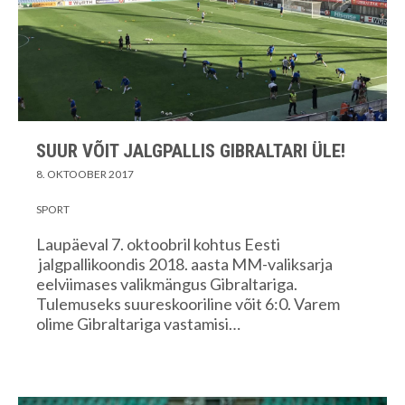
SUUR VÕIT JALGPALLIS GIBRALTARI ÜLE!
8. OKTOOBER 2017
SPORT
Laupäeval 7. oktoobril kohtus Eesti
jalgpallikoondis 2018. aasta MM-valiksarja
eelviimases valikmängus Gibraltariga.
Tulemuseks suureskooriline võit 6:0. Varem
olime Gibraltariga vastamisi…