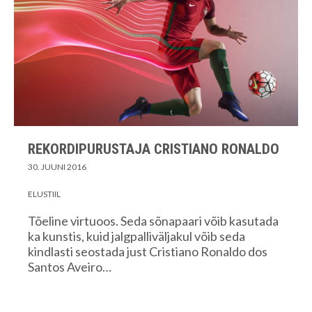
REKORDIPURUSTAJA CRISTIANO RONALDO
30. JUUNI 2016
ELUSTIIL
Tõeline virtuoos. Seda sõnapaari võib kasutada
ka kunstis, kuid jalgpalliväljakul võib seda
kindlasti seostada just Cristiano Ronaldo dos
Santos Aveiro…